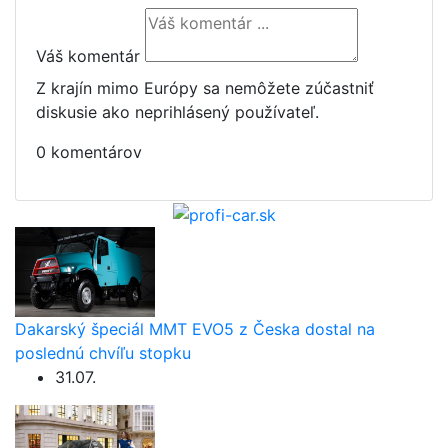
Váš komentár
Z krajín mimo Európy sa nemôžete zúčastniť
diskusie ako neprihlásený používateľ.
0 komentárov
Dakarský špeciál MMT EVO5 z Česka dostal na
poslednú chvíľu stopku
31.07.