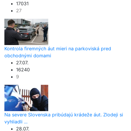
17031
27
Kontrola firemných áut mieri na parkoviská pred
obchodnými domami
27.07.
16240
9
Na severe Slovenska pribúdajú krádeže áut. Zlodeji si
vyhliadli ...
28.07.