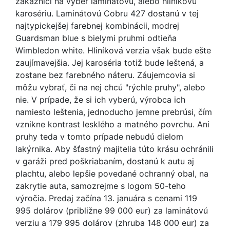
zákazníci na výber laminátovú, alebo hliníkovú
karosériu. Laminátovú Cobru 427 dostanú v tej
najtypickejšej farebnej kombinácii, modrej
Guardsman blue s bielymi pruhmi odtieňa
Wimbledon white. Hliníková verzia však bude ešte
zaujímavejšia. Jej karoséria totiž bude leštená, a
zostane bez farebného náteru. Záujemcovia si
môžu vybrať, či na nej chcú "rýchle pruhy", alebo
nie. V prípade, že si ich vyberú, výrobca ich
namiesto leštenia, jednoducho jemne prebrúsi, čím
vznikne kontrast lesklého a matného povrchu. Ani
pruhy teda v tomto prípade nebudú dielom
lakýrnika. Aby šťastný majitelia túto krásu ochránili
v garáži pred poškriabaním, dostanú k autu aj
plachtu, alebo lepšie povedané ochranný obal, na
zakrytie auta, samozrejme s logom 50-teho
výročia. Predaj začína 13. januára s cenami 119
995 dolárov (približne 99 000 eur) za laminátovú
verziu a 179 995 dolárov (zhruba 148 000 eur) za