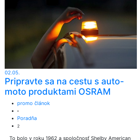
02.05.
Pripravte sa na cestu s auto-
moto produktami OSRAM
promo článok
Poradňa
2
To bolo v roku 1962 a spoločnosť Shelby American