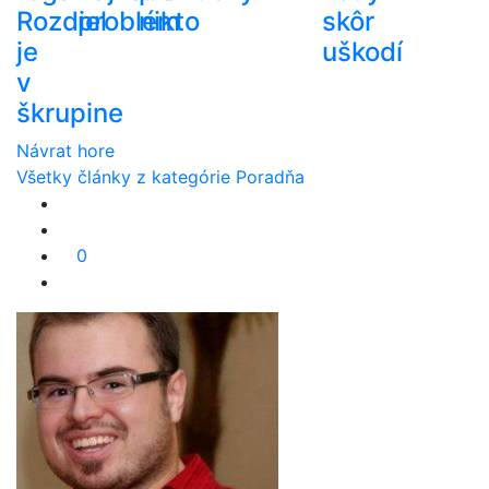
Rozdiel
problém
nikto
skôr
je
uškodí
v
škrupine
Návrat hore
Všetky články z kategórie Poradňa
0