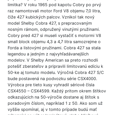
limitka? V roku 1965 pod kapotu Cobry po prvý
raz namontovali motor Ford V8 objemu 7,0 litra,
čiže 427 kubických palcov. Vznikol tak nový
model Shelby Cobra 427, s prepracovaným
nosným rámom, odpružený vinutými pružinami.
Cobry pred 427 si museli vystačiť s motormi V8
small block objemu 4,3 a 4,7 litra samozrejme o
Forda a listovými pružinami. Cobra 427 sa stala
legendou a jedným z najvyhľadávanejších
modelov. V Shelby American sa preto rozhodli
potešiť zberateľov a pripravili limitovanú edíciu k
50-ke aj tomuto modelu. Výročná Cobra 427 S/C
bude postavená na podvozku série CSX4000.
Výrobca pre tieto kusy vyhradil sériové čísla
CSX4550 – CSX4599. Každý pritom okrem štítkov
odkazujúcich na 50-výročie dostane aj štítok s
poradovým číslom, napríklad 1 z 50. Ako som už
vyššie spomínal, aj v tomto prípade budú mať