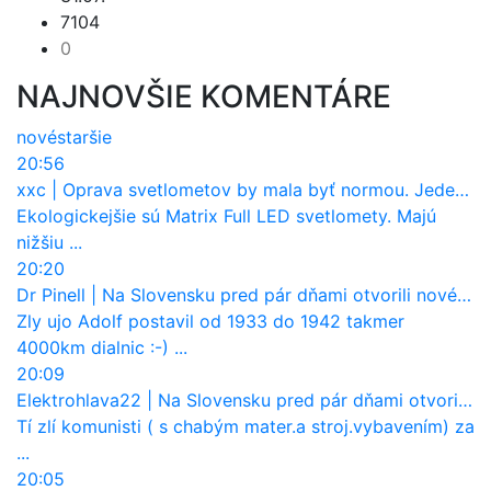
7104
0
NAJNOVŠIE KOMENTÁRE
nové
staršie
20:56
xxc
|
Oprava svetlometov by mala byť normou. Jeden nový dnes stojí priemerne 1251 eur!
Ekologickejšie sú Matrix Full LED svetlomety. Majú
nižšiu ...
20:20
Dr Pinell
|
Na Slovensku pred pár dňami otvorili nové mosty, ktoré to sú?
Zly ujo Adolf postavil od 1933 do 1942 takmer
4000km dialnic :-) ...
20:09
Elektrohlava22
|
Na Slovensku pred pár dňami otvorili nové mosty, ktoré to sú?
Tí zlí komunisti ( s chabým mater.a stroj.vybavením) za
...
20:05