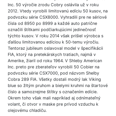
Inc. 50 výročie zrodu Cobry oslávila už v roku
2012. Vtedy vyrobili limitovanú edíciu 50 kusov, na
podvozku série CSX8000. Vyhradili pre ne sériové
čísla od 8950 po 8999 a každé auto patrične
označili štítkami podčiarkujúcimi jedinečnosť
týchto kusov. V roku 2014 však prišiel výrobca s
ďalšou limitovanou edíciou k 50-temu výročiu.
Tentoraz jubileum oslavoval model v špecifikácii
FIA, ktorý na pretekárskych tratiach, najmä v
Amerike, žiaril od roku 1964. V Shleby American
Inc. preto pre zberateľov vyrobili 50 Cobier na
podvozku série CSX7000, pod názvom Shelby
Cobra 289 FIA. Všetky dostali modrý lak Viking
blue so žltým pruhom a bielymi kruhmi na štartové
číslo a samozrejme štítky s označením edície.
Okrem toho však mali napríklad aj odnímateľný
volant, či otvor v maske pre prívod vzduchu k
olejovému chladiču.