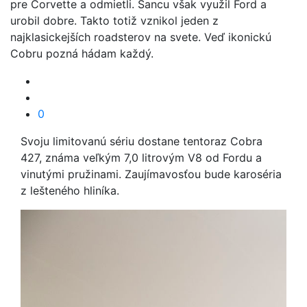
pre Corvette a odmietli. Šancu však využil Ford a
urobil dobre. Takto totiž vznikol jeden z
najklasickejších roadsterov na svete. Veď ikonickú
Cobru pozná hádam každý.
0
Svoju limitovanú sériu dostane tentoraz Cobra
427, známa veľkým 7,0 litrovým V8 od Fordu a
vinutými pružinami. Zaujímavosťou bude karoséria
z lešteného hliníka.