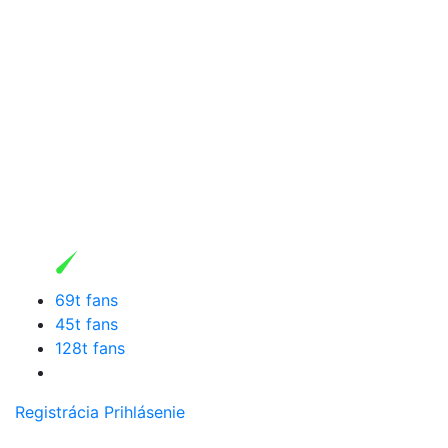
69t fans
45t fans
128t fans
Registrácia
Prihlásenie