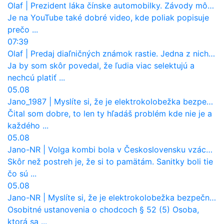
Olaf
|
Prezident láka čínske automobilky. Závody môžu prevziať po európskej značke
Je na YouTube také dobré video, kde poliak popisuje
prečo ...
07:39
Olaf
|
Predaj diaľničných známok rastie. Jedna z nich zaznamenala nečakane výrazný nárast
Ja by som skôr povedal, že ľudia viac selektujú a
nechcú platiť ...
05.08
Jano_1987
|
Myslíte si, že je elektrokolobežka bezpečná? Tento test odhalil vážny problém
Čital som dobre, to len ty hľadáš problém kde nie je a
každého ...
05.08
Jano-NR
|
Volga kombi bola v Československu vzácnosť. Jazdila ako sanitka, aj pre Verejnú bezpečnosť
Skôr než postreh je, že si to pamätám. Sanitky boli tie
čo sú ...
05.08
Jano-NR
|
Myslíte si, že je elektrokolobežka bezpečná? Tento test odhalil vážny problém
Osobitné ustanovenia o chodcoch § 52 (5) Osoba,
ktorá sa ...