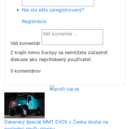
Nie ste ešte zaregistrovaný?
Registrácia
Váš komentár
Z krajín mimo Európy sa nemôžete zúčastniť
diskusie ako neprihlásený používateľ.
0 komentárov
Dakarský špeciál MMT EVO5 z Česka dostal na
poslednú chvíľu stopku