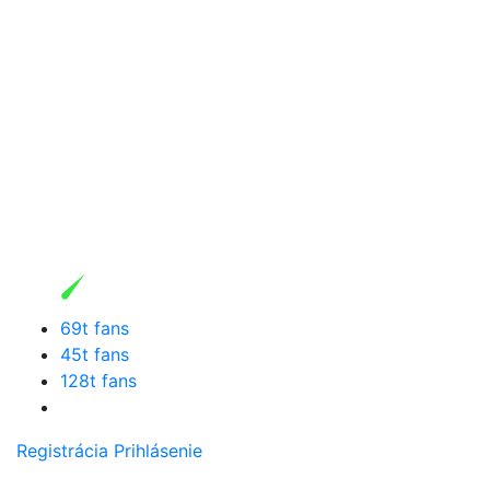
69t fans
45t fans
128t fans
Registrácia
Prihlásenie