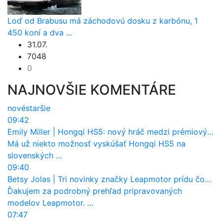
Loď od Brabusu má záchodovú dosku z karbónu, 1
450 koní a dva ...
31.07.
7048
0
NAJNOVŠIE KOMENTÁRE
nové
staršie
09:42
Emily Miller
|
Hongqi HS5: nový hráč medzi prémiovými SUV na Slovensku
Má už niekto možnosť vyskúšať Hongqi HS5 na
slovenských ...
09:40
Betsy Jolas
|
Tri novinky značky Leapmotor prídu čoskoro aj na Slovensko
Ďakujem za podrobný prehľad pripravovaných
modelov Leapmotor. ...
07:47