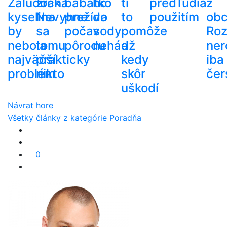
Žalúdočná
zrak.
bábätko
ho
ti
pred
ľudia
z
kyselina
Nevyhne
prežíva
do
to
použitím
ob
by
sa
počas
vody
pomôže
Roz
nebola
tomu
pôrodu
nehádž
a
ner
najväčší
prakticky
kedy
iba
problém
nikto
skôr
čer
uškodí
Návrat hore
Všetky články z kategórie Poradňa
0