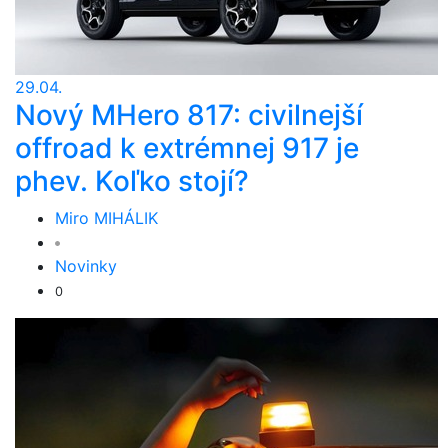
29.04.
Nový MHero 817: civilnejší
offroad k extrémnej 917 je
phev. Koľko stojí?
Miro MIHÁLIK
Novinky
0