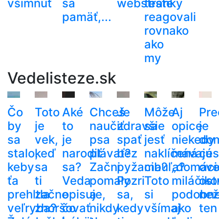
všimnúť
sa
webstránky
teste
pamäť,...
reagovali
rovnako
ako
my
Vedelisteze.sk
Čo
Toto
Aké
Chceš
Je
Môže
Aj
Pre
by
je
to
naučiť
zdravšie
sa
opice
je
sa
vek,
je
psa
spať
jesť
niekedy
do
stalo,
keď
narodiť
plávať?
bez
naklíčená
mávajú
ces
keby
sa
sa?
Začni
pyžama?
cibuľa?
„domáci
ove
ťa
ti
Veda
pomaly
Pozri
Toto
miláčiko
ost
prehltla
začne
opisuje,
a
sa,
si
podobn
než
veľryba?
zhoršovať
čo
nikdy
kedy
všímaj
ako
ten