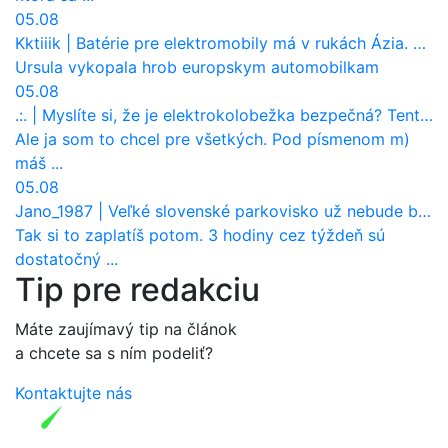
05.08
Kktiiik
|
Batérie pre elektromobily má v rukách Ázia. Európa ale stráca kontrolu aj nad vlastnou výrobou!
Ursula vykopala hrob europskym automobilkam
05.08
.:.
|
Myslíte si, že je elektrokolobežka bezpečná? Tento test odhalil vážny problém
Ale ja som to chcel pre všetkých. Pod písmenom m)
máš ...
05.08
Jano_1987
|
Veľké slovenské parkovisko už nebude bezplatné
Tak si to zaplatíš potom. 3 hodiny cez týždeň sú
dostatočný ...
Tip pre redakciu
Máte zaujímavý tip na článok
a chcete sa s ním podeliť?
Kontaktujte nás