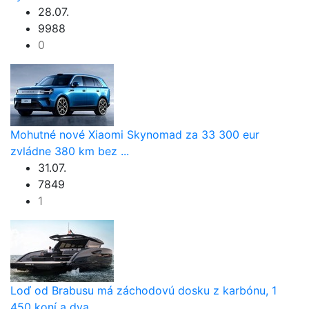
28.07.
9988
0
Mohutné nové Xiaomi Skynomad za 33 300 eur
zvládne 380 km bez ...
31.07.
7849
1
Loď od Brabusu má záchodovú dosku z karbónu, 1
450 koní a dva ...