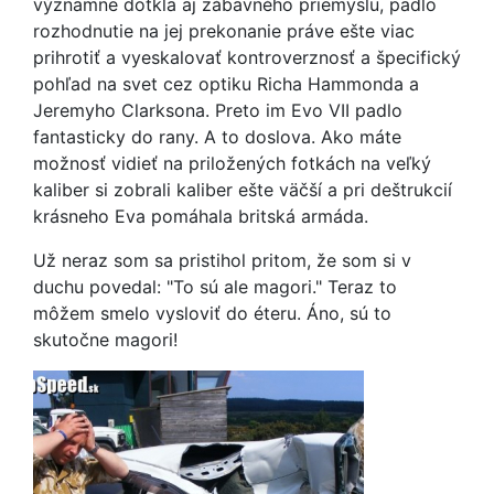
významne dotkla aj zábavného priemyslu, padlo
rozhodnutie na jej prekonanie práve ešte viac
prihrotiť a vyeskalovať kontroverznosť a špecifický
pohľad na svet cez optiku Richa Hammonda a
Jeremyho Clarksona. Preto im Evo VII padlo
fantasticky do rany. A to doslova. Ako máte
možnosť vidieť na priložených fotkách na veľký
kaliber si zobrali kaliber ešte väčší a pri deštrukcií
krásneho Eva pomáhala britská armáda.
Už neraz som sa pristihol pritom, že som si v
duchu povedal: "To sú ale magori." Teraz to
môžem smelo vysloviť do éteru. Áno, sú to
skutočne magori!