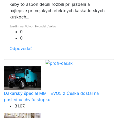
Keby to aspon debili rozbili pri jazdeni a
najlepsie pri nejakych efektnych kaskaderskych
kuskoch...
Jazdím na: Volvo , Hyundai , Volvo
0
0
Odpovedať
Dakarský špeciál MMT EVO5 z Česka dostal na
poslednú chvíľu stopku
31.07.