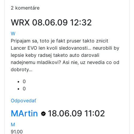
2 komentáre
WRX
08.06.09 12:32
W
Pripajam sa, toto je fakt pruser takto znicit
Lancer EVO len kvoli sledovanosti... neurobili by
lepsie keby radsej taketo auto darovali
nadejnemu mladikovi? Asi nie, uz nevedia co od
dobroty...
0
0
Odpovedať
MArtin
18.06.09 11:02
M
91.00