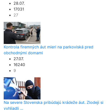
28.07.
17031
27
Kontrola firemných áut mieri na parkoviská pred
obchodnými domami
27.07.
16240
9
Na severe Slovenska pribúdajú krádeže áut. Zlodeji si
vyhliadli ...