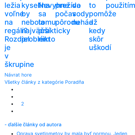
ležia
kyselina
Nevyhne
prežíva
do
to
použití
voľne
by
sa
počas
vody
pomôže
na
nebola
tomu
pôrodu
nehádž
a
regáli?
najväčší
prakticky
kedy
Rozdiel
problém
nikto
skôr
je
uškodí
v
škrupine
Návrat hore
Všetky články z kategórie Poradňa
2
- ďalšie články od autora
Oprava svetlometov by mala byť normou. Jeden