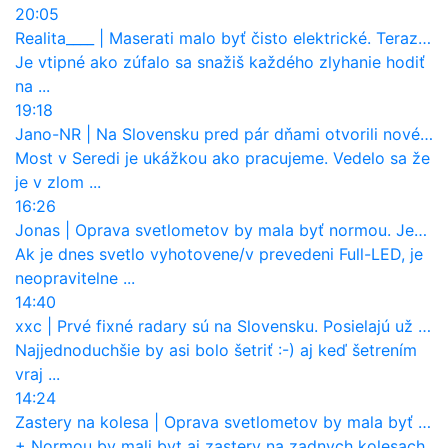
20:05
Realita____
|
Maserati malo byť čisto elektrické. Teraz zisťuje, že potrebuje nový osemvalcový motor
Je vtipné ako zúfalo sa snažiš každého zlyhanie hodiť
na ...
19:18
Jano-NR
|
Na Slovensku pred pár dňami otvorili nové mosty, ktoré to sú?
Most v Seredi je ukážkou ako pracujeme. Vedelo sa že
je v zlom ...
16:26
Jonas
|
Oprava svetlometov by mala byť normou. Jeden nový dnes stojí priemerne 1251 eur!
Ak je dnes svetlo vyhotovene/v prevedeni Full-LED, je
neopravitelne ...
14:40
xxc
|
Prvé fixné radary sú na Slovensku. Posielajú už pokuty? Ukáže ich Waze?
Najjednoduchšie by asi bolo šetriť :-) aj keď šetrením
vraj ...
14:24
Zastery na kolesa
|
Oprava svetlometov by mala byť normou. Jeden nový dnes stojí priemerne 1251 eur!
+ Normou by mali byt aj zastery na zadnych kolesach