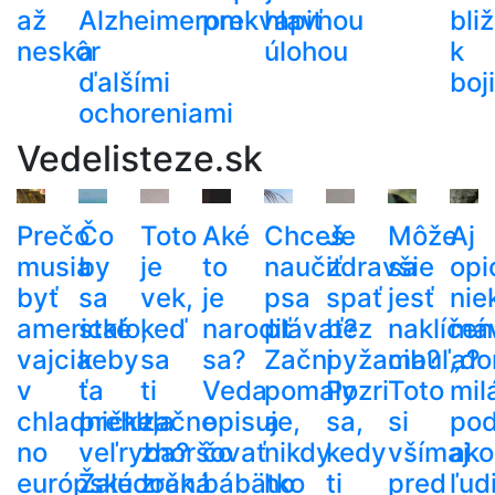
až
Alzheimerom
prekvapiť
hlavnou
bli
neskôr
a
úlohou
k
ďalšími
boj
ochoreniami
Vedelisteze.sk
Prečo
Čo
Toto
Aké
Chceš
Je
Môže
Aj
musia
by
je
to
naučiť
zdravšie
sa
opi
byť
sa
vek,
je
psa
spať
jesť
nie
americké
stalo,
keď
narodiť
plávať?
bez
naklíčen
má
vajcia
keby
sa
sa?
Začni
pyžama?
cibuľa?
„do
v
ťa
ti
Veda
pomaly
Pozri
Toto
mil
chladničke,
prehltla
začne
opisuje,
a
sa,
si
po
no
veľryba?
zhoršovať
čo
nikdy
kedy
všímaj
ako
európske
Žalúdočná
zrak.
bábätko
ho
ti
pred
ľud