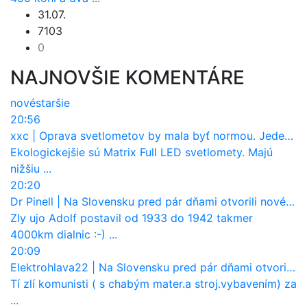
31.07.
7103
0
NAJNOVŠIE KOMENTÁRE
nové
staršie
20:56
xxc
|
Oprava svetlometov by mala byť normou. Jeden nový dnes stojí priemerne 1251 eur!
Ekologickejšie sú Matrix Full LED svetlomety. Majú
nižšiu ...
20:20
Dr Pinell
|
Na Slovensku pred pár dňami otvorili nové mosty, ktoré to sú?
Zly ujo Adolf postavil od 1933 do 1942 takmer
4000km dialnic :-) ...
20:09
Elektrohlava22
|
Na Slovensku pred pár dňami otvorili nové mosty, ktoré to sú?
Tí zlí komunisti ( s chabým mater.a stroj.vybavením) za
...