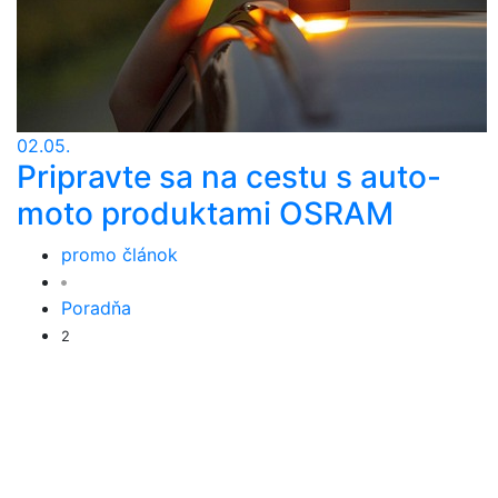
02.05.
Pripravte sa na cestu s auto-
moto produktami OSRAM
promo článok
Poradňa
2