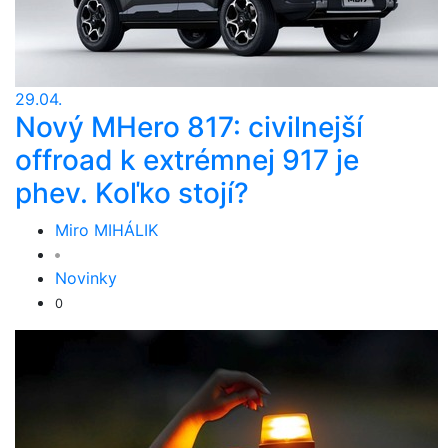
29.04.
Nový MHero 817: civilnejší
offroad k extrémnej 917 je
phev. Koľko stojí?
Miro MIHÁLIK
Novinky
0