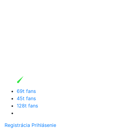
69t fans
45t fans
128t fans
Registrácia
Prihlásenie