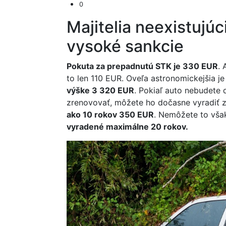
0
Majitelia neexistujúc
vysoké sankcie
Pokuta za prepadnutú STK je 330 EUR
. 
to len 110 EUR. Oveľa astronomickejšia j
výške 3 320 EUR
. Pokiaľ auto nebudete
zrenovovať, môžete ho dočasne vyradiť z
ako 10 rokov 350 EUR
. Nemôžete to vša
vyradené maximálne 20 rokov.