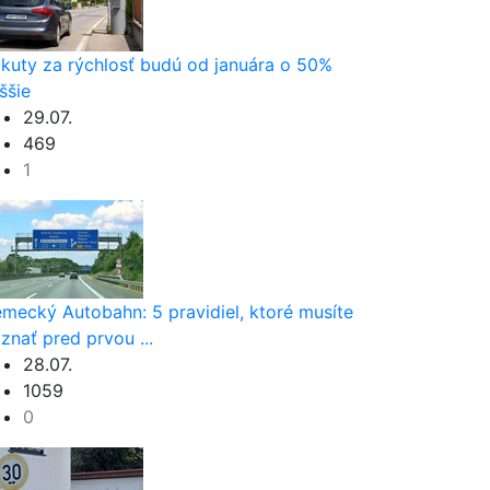
kuty za rýchlosť budú od januára o 50%
ššie
29.07.
469
1
mecký Autobahn: 5 pravidiel, ktoré musíte
znať pred prvou ...
28.07.
1059
0