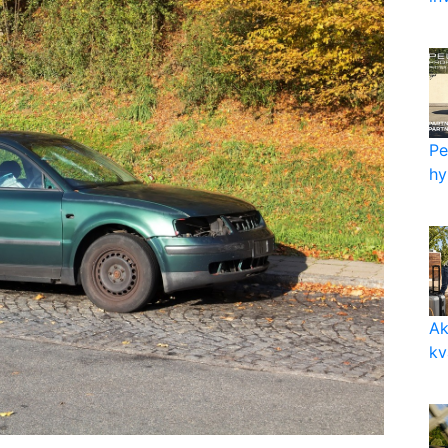
Pe
hy
Ak
kv