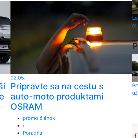
La
mi
P
02.05.
ší
Pripravte sa na cestu s
Pr
už
e
auto-moto produktami
OSRAM
promo článok
Poradňa