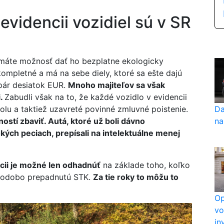
evidencii vozidiel sú v SR
, máte možnosť dať ho bezplatne ekologicky
kompletné a má na sebe diely, ktoré sa ešte dajú
pár desiatok EUR.
Mnoho majiteľov sa však
i.
Zabudli však na to, že každé vozidlo v evidencii
Da
olu a taktiež uzavreté povinné zmluvné poistenie.
na
ností zbaviť. Autá, ktoré už boli dávno
kých peciach, prepísali na intelektuálne menej
ncii je možné len odhadnúť
na základe toho, koľko
lhodobo prepadnutú STK.
Za tie roky to môžu to
Op
vo
in