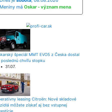
Dnes je
sobota
, 08.08.2026
Meniny má
Oskar - význam mena
karský špeciál MMT EVO5 z Česka dostal
 poslednú chvíľu stopku
31.07.
eratívny leasing Citroën: Nové skladové
zidlá môžete získať aj bez vstupnej
vestície