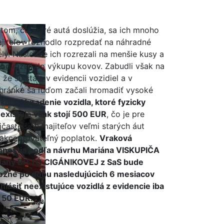
tom, čo staré autá doslúžia, sa ich mnoho
jiteľov rozhodlo rozpredať na náhradné
ely. Následne ich rozrezali na menšie kusy a
odvážali do výkupu kovov. Zabudli však na
, že sú stále v evidencii vozidiel a v
hránke sa ľuďom začali hromadiť vysoké
kuty.
Vyradenie vozidla, ktoré fyzicky
existuje však stojí 500 EUR
, čo je pre
jčastejších majiteľov veľmi starých áut
akceptovateľný poplatok.
Vraková
nestia podľa návrhu Mariána VISKUPIČA
Jany BITTÓ CIGÁNIKOVEJ z SaS bude
žné po dobu nasledujúcich 6 mesiacov
hlásiť neexistujúce vozidlá z evidencie iba
 50 EUR.