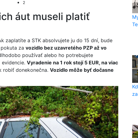
2
ich áut museli platiť
My
Te
Ak zaplatíte a STK absolvujete ju do 15 dní, bude
e pokuta za
vozidlo bez uzavretého PZP až vo
 dlhodobo používať alebo ho potrebujete
 evidencie.
Vyradenie na 1 rok stojí 5 EUR, na viac
k robiť donekonečna.
Vozidlo môže byť dočasne
Kd
za