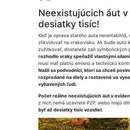
Neexistujúcich áut v 
desiatky tisíc!
Keď je oprava starého auta nerentabilná
zlikvidovať na vrakovisku. Ak bude auto 
zužitkovať, dostanete zaň symbolických 
rozhodlo vraky speňažiť vlastnými silam
musí mať platnú emisnú a technickú kontr
Našli sa podvodníci, ktorí sa chceli povin
rozpredané na diely a roztavené vo vyso
vybavených ľudí.
Počet reálne neexistujúcich áut v evide
z nich nemá uzavreté PZP, alebo majú d
byť až desiatky tisíc vozidiel.