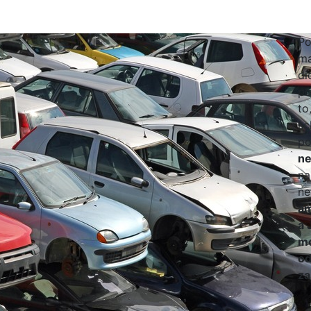
Po
ma
di
po
to
sc
po
ne
na
ne
am
a 
mo
od
za