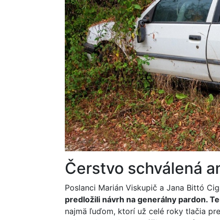
Čerstvo schválená a
Poslanci Marián Viskupič a Jana Bittó Ci
predložili návrh na generálny pardon. Te
najmä ľuďom, ktorí už celé roky tlačia pr