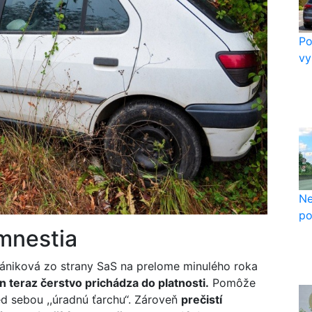
Po
vy
Ne
po
mnestia
gániková zo strany SaS na prelome minulého roka
n teraz čerstvo prichádza do platnosti.
Pomôže
ed sebou ,,úradnú ťarchu‘‘. Zároveň
prečistí