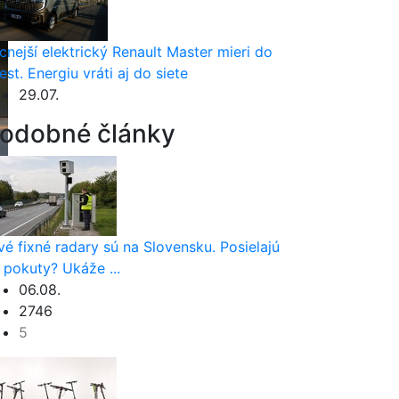
cnejší elektrický Renault Master mieri do
est. Energiu vráti aj do siete
29.07.
odobné články
vé fixné radary sú na Slovensku. Posielajú
 pokuty? Ukáže ...
06.08.
2746
5