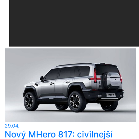
29.04.
Nový MHero 817: civilnejší