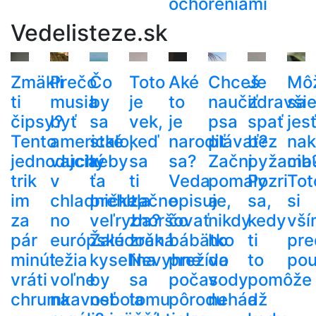
ochoreniami
Vedelisteze.sk
Zmäkli
Prečo
Čo
Toto
Aké
Chceš
Je
Mô
ti
musia
by
je
to
naučiť
zdravši
sa
čipsy?
byť
sa
vek,
je
psa
spať
jes
Tento
americké
stalo,
keď
narodiť
plávať?
bez
nak
jednoduchý
vajcia
keby
sa
sa?
Začni
pyžama
cib
trik
v
ťa
ti
Veda
pomaly
Pozri
Tot
im
chladničke,
prehltla
začne
opisuje,
a
sa,
si
za
no
veľryba?
zhoršovať
čo
nikdy
kedy
vší
pár
európske
Žalúdočná
zrak.
bábätko
ho
ti
pre
minút
ležia
kyselina
Nevyhne
prežíva
do
to
pou
vráti
voľne
by
sa
počas
vody
pomôže
chrumkavosť
na
nebola
tomu
pôrodu
nehádž
a