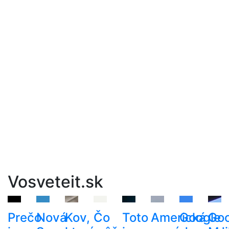
Vosveteit.sk
Prečo
Nová
Kov,
Čo
Toto
Americká
Google
Goo