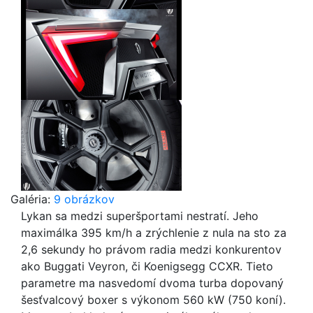
Galéria:
9 obrázkov
Lykan sa medzi superšportami nestratí. Jeho
maximálka 395 km/h a zrýchlenie z nula na sto za
2,6 sekundy ho právom radia medzi konkurentov
ako Buggati Veyron, či Koenigsegg CCXR. Tieto
parametre ma nasvedomí dvoma turba dopovaný
šesťvalcový boxer s výkonom 560 kW (750 koní).