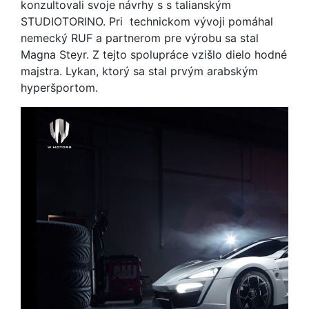
konzultovali svoje návrhy s s talianským
STUDIOTORINO. Pri technickom vývoji pomáhal
nemecký RUF a partnerom pre výrobu sa stal
Magna Steyr. Z tejto spolupráce vzišlo dielo hodné
majstra. Lykan, ktorý sa stal prvým arabským
hyperšportom.