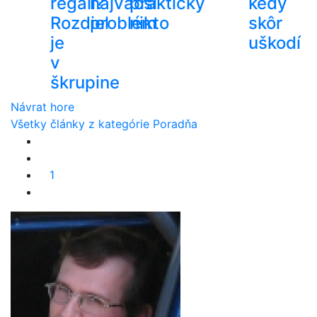
regáli?
najväčší
prakticky
kedy
Rozdiel
problém
nikto
skôr
je
uškodí
v
škrupine
Návrat hore
Všetky články z kategórie Poradňa
1