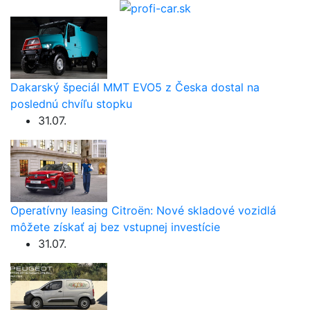
Dakarský špeciál MMT EVO5 z Česka dostal na
poslednú chvíľu stopku
31.07.
Operatívny leasing Citroën: Nové skladové vozidlá
môžete získať aj bez vstupnej investície
31.07.