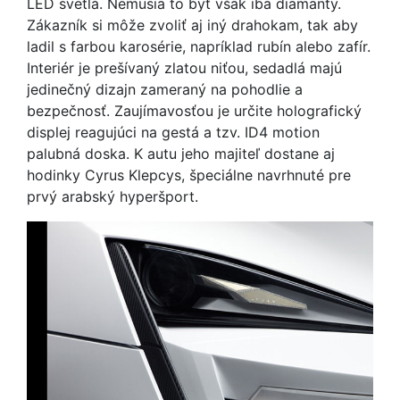
LED svetlá. Nemusia to byť však iba diamanty.
Zákazník si môže zvoliť aj iný drahokam, tak aby
ladil s farbou karosérie, napríklad rubín alebo zafír.
Interiér je prešívaný zlatou niťou, sedadlá majú
jedinečný dizajn zameraný na pohodlie a
bezpečnosť. Zaujímavosťou je určite holografický
displej reagujúci na gestá a tzv. ID4 motion
palubná doska. K autu jeho majiteľ dostane aj
hodinky Cyrus Klepcys, špeciálne navrhnuté pre
prvý arabský hyperšport.