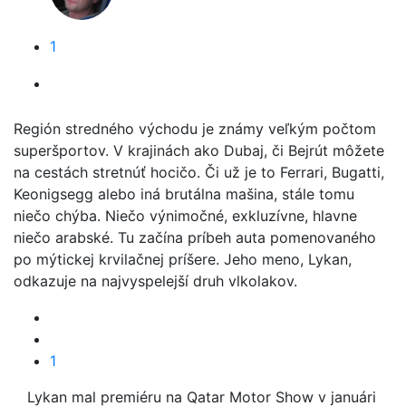
1
Región stredného východu je známy veľkým počtom
superšportov. V krajinách ako Dubaj, či Bejrút môžete
na cestách stretnúť hocičo. Či už je to Ferrari, Bugatti,
Keonigsegg alebo iná brutálna mašina, stále tomu
niečo chýba. Niečo výnimočné, exkluzívne, hlavne
niečo arabské. Tu začína príbeh auta pomenovaného
po mýtickej krvilačnej príšere. Jeho meno, Lykan,
odkazuje na najvyspelejší druh vlkolakov.
1
Lykan mal premiéru na Qatar Motor Show v januári