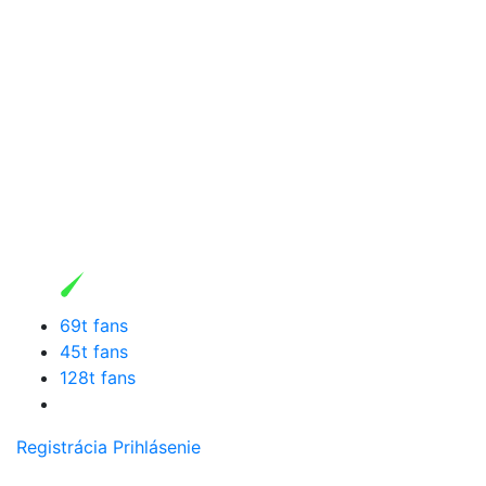
69t fans
45t fans
128t fans
Registrácia
Prihlásenie