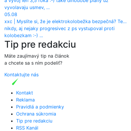
a vyvoj len 3,5 roka :-) take dlhodobe plany uz
vyvolavaju usmev, ...
05.08
xxc
|
Myslíte si, že je elektrokolobežka bezpečná? Tento test odhalil vážny problém
nikdy, aj nejaky progresivec z ps vystupoval proti
kolobezkam :-) ...
Tip pre redakciu
Máte zaujímavý tip na článok
a chcete sa s ním podeliť?
Kontaktujte nás
Kontakt
Reklama
Pravidlá a podmienky
Ochrana súkromia
Tip pre redakciu
RSS Kanál