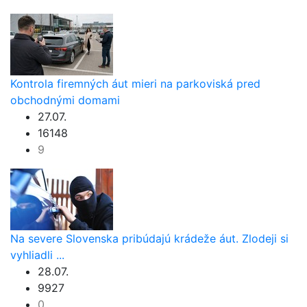
Kontrola firemných áut mieri na parkoviská pred
obchodnými domami
27.07.
16148
9
Na severe Slovenska pribúdajú krádeže áut. Zlodeji si
vyhliadli ...
28.07.
9927
0