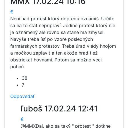
MMX
17.02.24 10:16
€
Neni nad protest ktorý dopredu oznámiš. Určite
sa na to štat nepripraví. Jedine protest ktorý nie
je oznámený ale rovno sa stane má zmysel.
Navyše treba ísť po vzore posledných
farmárskych protestov. Treba úrad vlády hnojom
a močkou zaplaviť a ten akože hrad tiež
obstriekať hovnami. Potom sa možno veci
pohnú.
38
7
Odpovedať
ľuboš
17.02.24 12:41
€
@MMX
Daj, ako sa taký " protest " dotkne