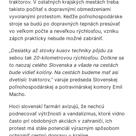
traktorov. V ostatných krajských mestách treba
takisto počítať s dopravnými obmedzeniami
vyvolanými protestom. Keďže poľnohospodárske
stroje sa budú po dopravných tepnách presúvať
vo veľkom počte a neveľkou rýchlosťou, vzniku
zápch prakticky nebude možné zabrániť.
„Desiatky až stovky kusov techniky pôjdu za
sebou tak 20-kilometrovou rýchlosťou. Dotkne sa
to naozaj celého Slovenska a všade na cestách
bude vidieť kolóny. Na cestách budeme mať asi
dvetisíc traktorov,“
varuje predseda Slovenskej
poľnohospodárskej a potravinárskej komory Emil
Macho.
Hoci slovenskí farmári avizujú, že nechcú
podnecovať výtržnosti a vandalizmus, ktoré vidno
často pri obdobných akciách v zahraničí, ich
protest má stále potenciál výrazným spôsobom
ochromiť cestnú dopravu v krajine.