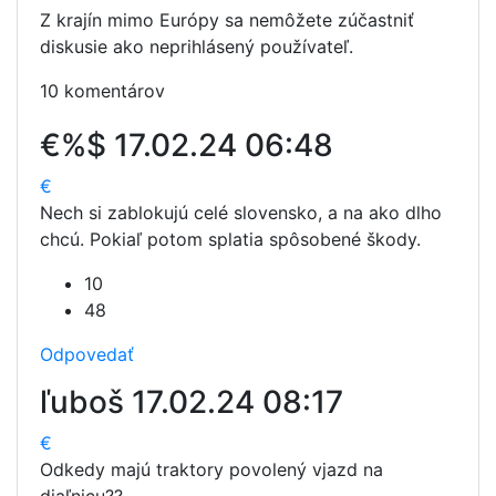
Z krajín mimo Európy sa nemôžete zúčastniť
diskusie ako neprihlásený používateľ.
10 komentárov
€%$
17.02.24 06:48
€
Nech si zablokujú celé slovensko, a na ako dlho
chcú. Pokiaľ potom splatia spôsobené škody.
10
48
Odpovedať
ľuboš
17.02.24 08:17
€
Odkedy majú traktory povolený vjazd na
diaľnicu??