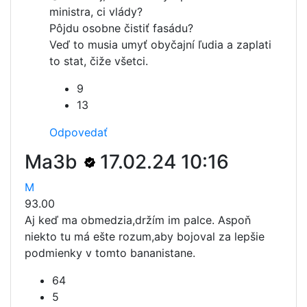
ministra, ci vlády?
Pôjdu osobne čistiť fasádu?
Veď to musia umyť obyčajní ľudia a zaplati
to stat, čiže všetci.
9
13
Odpovedať
Ma3b
17.02.24 10:16
M
93.00
Aj keď ma obmedzia,držím im palce. Aspoň
niekto tu má ešte rozum,aby bojoval za lepšie
podmienky v tomto bananistane.
64
5