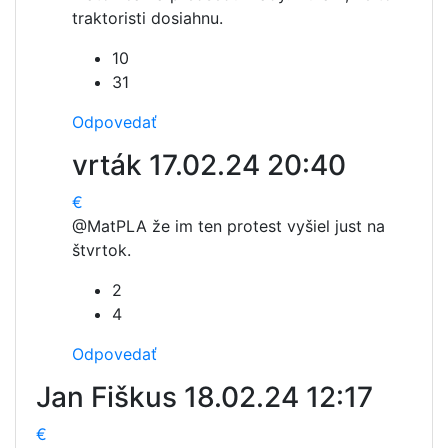
traktoristi dosiahnu.
10
31
Odpovedať
vrták
17.02.24 20:40
€
@MatPL
A že im ten protest vyšiel just na
štvrtok.
2
4
Odpovedať
Jan Fiškus
18.02.24 12:17
€