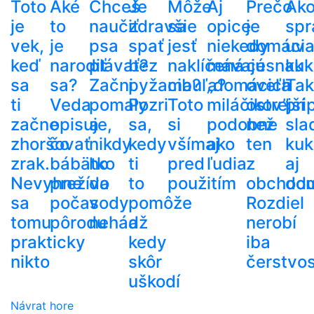
Toto
Aké
Chceš
Je
Môže
Aj
Prečo
Ak
je
to
naučiť
zdravšie
sa
opice
je
spr
vek,
je
psa
spať
jesť
niekedy
domáci
uva
keď
narodiť
plávať?
bez
naklíčená
mávajú
cesnak
kuk
sa
sa?
Začni
pyžama?
cibuľa?
„domácich
oveľa
Tak
ti
Veda
pomaly
Pozri
Toto
miláčikov”
ostrejší
pri
začne
opisuje,
a
sa,
si
podobne
než
sla
zhoršovať
čo
nikdy
kedy
všímaj
ako
ten
kuk
zrak.
bábätko
ho
ti
pred
ľudia
z
aj
Nevyhne
prežíva
do
to
použitím
obchod
do
sa
počas
vody
pomôže
Rozdiel
tomu
pôrodu
nehádž
a
nerobí
prakticky
kedy
iba
nikto
skôr
čerstvos
uškodí
Návrat hore