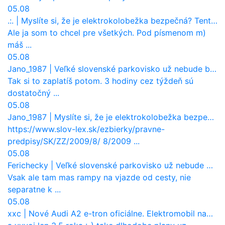
05.08
.:.
|
Myslíte si, že je elektrokolobežka bezpečná? Tento test odhalil vážny problém
Ale ja som to chcel pre všetkých. Pod písmenom m)
máš ...
05.08
Jano_1987
|
Veľké slovenské parkovisko už nebude bezplatné
Tak si to zaplatíš potom. 3 hodiny cez týždeň sú
dostatočný ...
05.08
Jano_1987
|
Myslíte si, že je elektrokolobežka bezpečná? Tento test odhalil vážny problém
https://www.slov-lex.sk/ezbierky/pravne-
predpisy/SK/ZZ/2009/8/ 8/2009 ...
05.08
Ferichecky
|
Veľké slovenské parkovisko už nebude bezplatné
Vsak ale tam mas rampy na vjazde od cesty, nie
separatne k ...
05.08
xxc
|
Nové Audi A2 e-tron oficiálne. Elektromobil namiesto hliníka a spaľovacích motorov