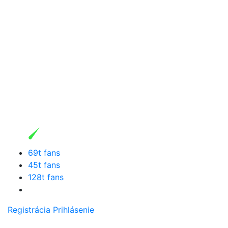
69t fans
45t fans
128t fans
Registrácia
Prihlásenie