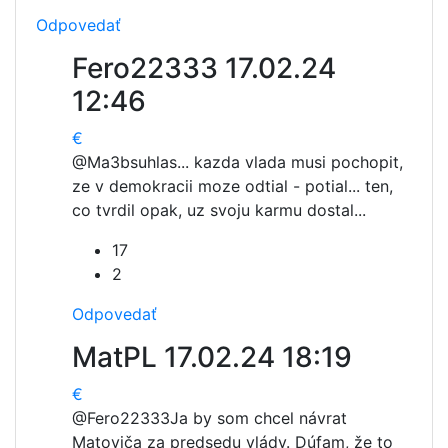
Odpovedať
Fero22333
17.02.24
12:46
€
@Ma3b
suhlas... kazda vlada musi pochopit,
ze v demokracii moze odtial - potial... ten,
co tvrdil opak, uz svoju karmu dostal...
17
2
Odpovedať
MatPL
17.02.24 18:19
€
@Fero22333
Ja by som chcel návrat
Matoviča za predsedu vlády. Dúfam, že to