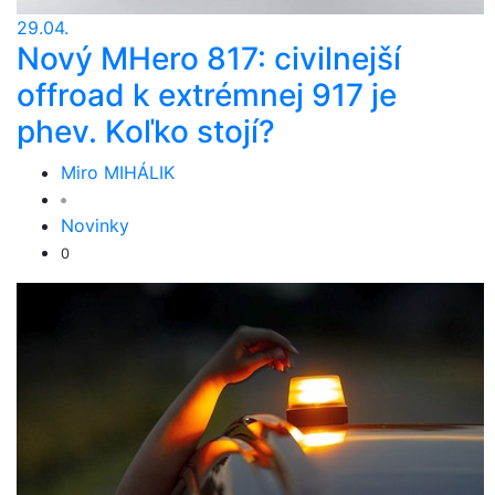
29.04.
Nový MHero 817: civilnejší
offroad k extrémnej 917 je
phev. Koľko stojí?
Miro MIHÁLIK
Novinky
0