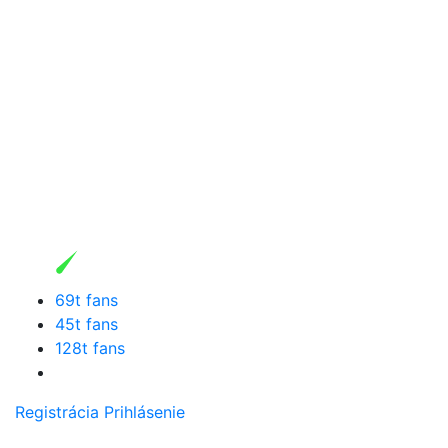
69t fans
45t fans
128t fans
Registrácia
Prihlásenie