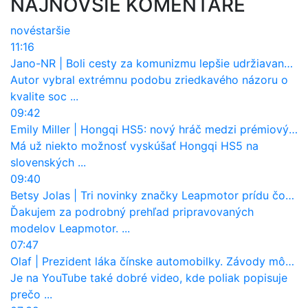
NAJNOVŠIE KOMENTÁRE
nové
staršie
11:16
Jano-NR
|
Boli cesty za komunizmu lepšie udržiavané ako dnes?
Autor vybral extrémnu podobu zriedkavého názoru o
kvalite soc ...
09:42
Emily Miller
|
Hongqi HS5: nový hráč medzi prémiovými SUV na Slovensku
Má už niekto možnosť vyskúšať Hongqi HS5 na
slovenských ...
09:40
Betsy Jolas
|
Tri novinky značky Leapmotor prídu čoskoro aj na Slovensko
Ďakujem za podrobný prehľad pripravovaných
modelov Leapmotor. ...
07:47
Olaf
|
Prezident láka čínske automobilky. Závody môžu prevziať po európskej značke
Je na YouTube také dobré video, kde poliak popisuje
prečo ...