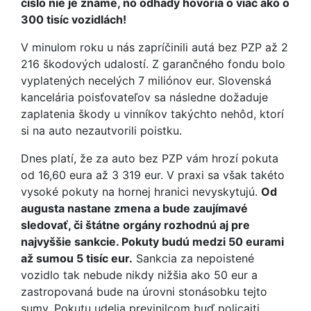
číslo nie je známe, no odhady hovoria o viac ako o
300 tisíc vozidlách!
V minulom roku u nás zapríčinili autá bez PZP až 2
216 škodových udalostí. Z garančného fondu bolo
vyplatených necelých 7 miliónov eur. Slovenská
kancelária poisťovateľov sa následne dožaduje
zaplatenia škody u vinníkov takýchto nehôd, ktorí
si na auto nezautvorili poistku.
Dnes platí, že za auto bez PZP vám hrozí pokuta
od 16,60 eura až 3 319 eur. V praxi sa však takéto
vysoké pokuty na hornej hranici nevyskytujú.
Od
augusta nastane zmena a bude zaujímavé
sledovať, či štátne orgány rozhodnú aj pre
najvyššie sankcie. Pokuty budú medzi 50 eurami
až sumou 5 tisíc eur.
Sankcia za nepoistené
vozidlo tak nebude nikdy nižšia ako 50 eur a
zastropovaná bude na úrovni stonásobku tejto
sumy. Pokutu udelia previnilcom buď policajti