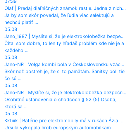
07:39
Olaf
|
Predaj diaľničných známok rastie. Jedna z nich zaznamenala nečakane výrazný nárast
Ja by som skôr povedal, že ľudia viac selektujú a
nechcú platiť ...
05.08
Jano_1987
|
Myslíte si, že je elektrokolobežka bezpečná? Tento test odhalil vážny problém
Čital som dobre, to len ty hľadáš problém kde nie je a
každého ...
05.08
Jano-NR
|
Volga kombi bola v Československu vzácnosť. Jazdila ako sanitka, aj pre Verejnú bezpečnosť
Skôr než postreh je, že si to pamätám. Sanitky boli tie
čo sú ...
05.08
Jano-NR
|
Myslíte si, že je elektrokolobežka bezpečná? Tento test odhalil vážny problém
Osobitné ustanovenia o chodcoch § 52 (5) Osoba,
ktorá sa ...
05.08
Kktiiik
|
Batérie pre elektromobily má v rukách Ázia. Európa ale stráca kontrolu aj nad vlastnou výrobou!
Ursula vykopala hrob europskym automobilkam