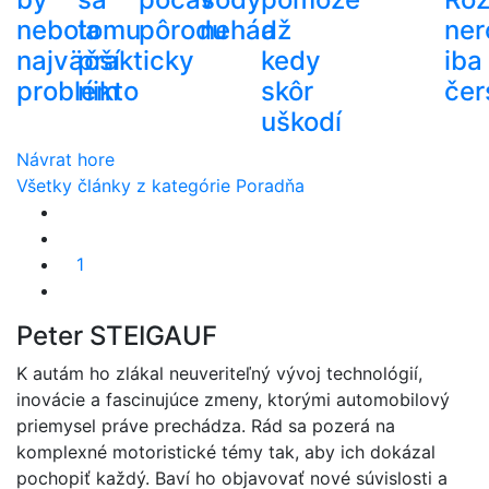
nebola
tomu
pôrodu
nehádž
a
ner
najväčší
prakticky
kedy
iba
problém
nikto
skôr
čer
uškodí
Návrat hore
Všetky články z kategórie Poradňa
1
Peter STEIGAUF
K autám ho zlákal neuveriteľný vývoj technológií,
inovácie a fascinujúce zmeny, ktorými automobilový
priemysel práve prechádza. Rád sa pozerá na
komplexné motoristické témy tak, aby ich dokázal
pochopiť každý. Baví ho objavovať nové súvislosti a