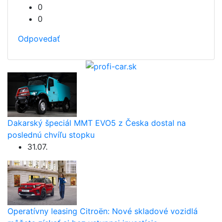
0
0
Odpovedať
Dakarský špeciál MMT EVO5 z Česka dostal na
poslednú chvíľu stopku
31.07.
Operatívny leasing Citroën: Nové skladové vozidlá