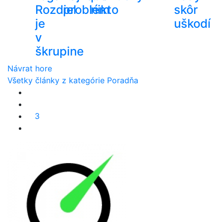
Rozdiel
problém
nikto
skôr
je
uškodí
v
škrupine
Návrat hore
Všetky články z kategórie Poradňa
3