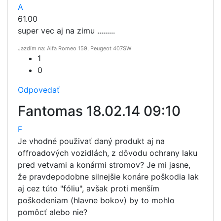
A
61.00
super vec aj na zimu .........
Jazdím na: Alfa Romeo 159, Peugeot 407SW
1
0
Odpovedať
Fantomas
18.02.14 09:10
F
Je vhodné použivať daný produkt aj na
offroadových vozidlách, z dôvodu ochrany laku
pred vetvami a konármi stromov? Je mi jasne,
že pravdepodobne silnejšie konáre poškodia lak
aj cez túto "fóliu", avšak proti menším
poškodeniam (hlavne bokov) by to mohlo
pomôcť alebo nie?