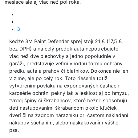
mesiace ale aj viac než pol roka.
3
​Keďže 3M Paint Defender sprej stojí 21 € (17,5 €
bez DPH) a na celý predok auta nepotrebujete
viac než dve plechovky a jedno popoludnie v
garáži, predstavuje veľmi vhodnú formu ochrany
predku auta a prahov či blatníkov. Dokonca nie len
v zime, ale po celý rok. Toto riešenie totiž
vytvorením povlaku na exponovaných častiach
karosérie ochráni pekný lak a lesklosť aj od hmyzu,
tvrdej špiny či škrabancov, ktoré bežne spôsobujú
deti nastupovaním, škrabancom okolo kľučiek
dverí či na zadnom nárazníku pri častom nakladaní
nákupov šúchaním, alebo naskakovaním vášho
psa.