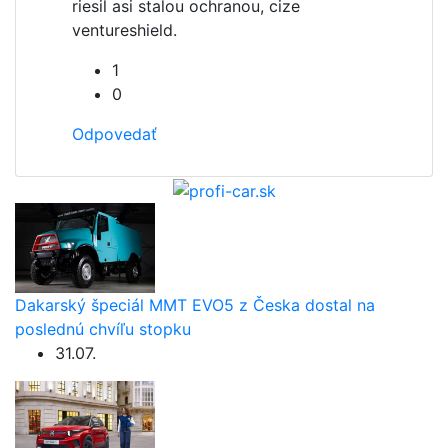
riesil asi stalou ochranou, cize
ventureshield.
1
0
Odpovedať
Dakarský špeciál MMT EVO5 z Česka dostal na
poslednú chvíľu stopku
31.07.