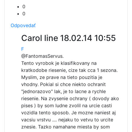
0
0
Odpovedať
Carol line
18.02.14 10:55
F
@Fantomas
Servus.
Tento vyrobok je klasifikovany na
kratkodobe riesenie, cize tak cca 1 sezona.
Myslim, ze prave na tieto pouzitia je
vhodny. Pokial si chce niekto ochranit
"jednorazovo" lak, je to lacne a rychle
riesenie. Na zvysenie ochrany ( dovody ako
pises ) by som ludne zvolil na urcie casti
vozidla tento sposob. Je mozne naniest aj
vacsiu vrstvu .... nejaku to vetvu to urcite
znesie. Tazko namahane miesta by som