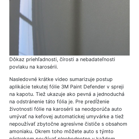
Dôkaz priehľadnosti, čírosti a nebadateľnosti
povlaku na karosérii.
Nasledovné krátke video sumarizuje postup
aplikácie tekutej fólie 3M Paint Defender v spreji
na kapotu. Tiež ukazuje ako pevná a jednoduchá
na odstránenie táto fólia je. Pre predĺženie
životnosti fólie na karosérii sa neodporúča auto
umývať na kefovej automatickej umyvárke a tiež
nepoužívať zbytočne agresívne čističe s obsahom
amoniaku. Okrem toho môžete auto s týmto
nástrekom používať plnohodnotne v každom