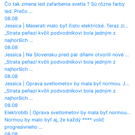
Čo tak zmena led zafarbenia svetla ? Sú rôzne farby
led. Prečo ...
08.08
Jessica
|
Maserati malo byť čisto elektrické. Teraz zisťuje, že potrebuje nový osemvalcový motor
„Strata peňazí kvôli podvodníkovi bola jedným z
najhorších ...
08.08
Jessica
|
Na Slovensku pred pár dňami otvorili nové mosty, ktoré to sú?
„Strata peňazí kvôli podvodníkovi bola jedným z
najhorších ...
08.08
Jessica
|
Oprava svetlometov by mala byť normou. Jeden nový dnes stojí priemerne 1251 eur!
„Strata peňazí kvôli podvodníkovi bola jedným z
najhorších ...
08.08
Elektroblb
|
Oprava svetlometov by mala byť normou. Jeden nový dnes stojí priemerne 1251 eur!
Normou by malo byť aj, že každý **** volič
progresivneho ...
08.08