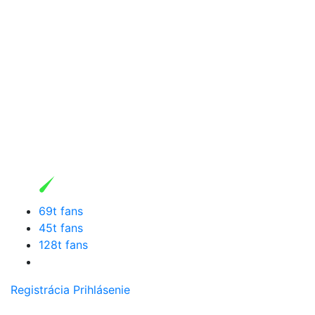
69t fans
45t fans
128t fans
Registrácia
Prihlásenie