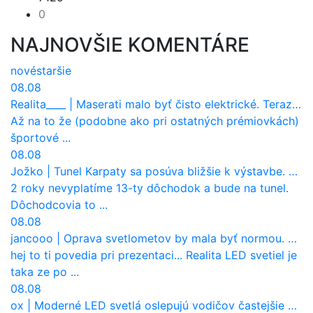
0
NAJNOVŠIE KOMENTÁRE
nové
staršie
08.08
Realita____
|
Maserati malo byť čisto elektrické. Teraz zisťuje, že potrebuje nový osemvalcový motor
Až na to že (podobne ako pri ostatných prémiovkách)
športové ...
08.08
Jožko
|
Tunel Karpaty sa posúva bližšie k výstavbe. NDS urobila dôležitý krok
2 roky nevyplatíme 13-ty dôchodok a bude na tunel.
Dôchodcovia to ...
08.08
jancooo
|
Oprava svetlometov by mala byť normou. Jeden nový dnes stojí priemerne 1251 eur!
hej to ti povedia pri prezentaci... Realita LED svetiel je
taka ze po ...
08.08
ox
|
Moderné LED svetlá oslepujú vodičov častejšie než staré halogény