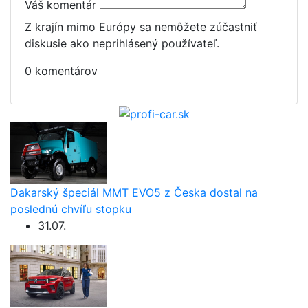
Váš komentár
Z krajín mimo Európy sa nemôžete zúčastniť
diskusie ako neprihlásený používateľ.
0 komentárov
Dakarský špeciál MMT EVO5 z Česka dostal na
poslednú chvíľu stopku
31.07.