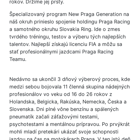
rokov. Držíme jej prsty.
Špecializovaný program New Praga Generation na
náš okruh prinieslo spojenie holdingu Praga Racing
a samotného okruhu Slovakia Ring. Ide o zmes
tvrdého tréningu, testov a výberu tých najlepších
talentov. Najlepší získajú licenciu FIA a môžu sa
stať profesionálnymi jazdcami Praga Racing
Teamu.
Nedávno sa ukončil 3 dňový výberový proces, kde
medzi sebou bojovala 11 členná skupina nádejných
profesionálov vo veku od 16 do 26 rokov z
Holandska, Belgicka, Rakúska, Nemecka, Česka a
Slovenska. Dni plné vône benzínu a spálených
pneumatík začali záťažovými testami,
psychotestami a mentálnou prípravou. Po prvýkrát
mohli mladí pretekári ukázať svoje schopnosti
jazdou na čas na motokárach Praga. V ten istý deň