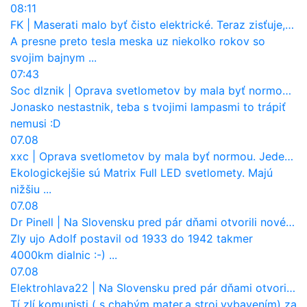
08:11
FK
|
Maserati malo byť čisto elektrické. Teraz zisťuje, že potrebuje nový osemvalcový motor
A presne preto tesla meska uz niekolko rokov so
svojim bajnym ...
07:43
Soc dlznik
|
Oprava svetlometov by mala byť normou. Jeden nový dnes stojí priemerne 1251 eur!
Jonasko nestastnik, teba s tvojimi lampasmi to trápiť
nemusi :D
07.08
xxc
|
Oprava svetlometov by mala byť normou. Jeden nový dnes stojí priemerne 1251 eur!
Ekologickejšie sú Matrix Full LED svetlomety. Majú
nižšiu ...
07.08
Dr Pinell
|
Na Slovensku pred pár dňami otvorili nové mosty, ktoré to sú?
Zly ujo Adolf postavil od 1933 do 1942 takmer
4000km dialnic :-) ...
07.08
Elektrohlava22
|
Na Slovensku pred pár dňami otvorili nové mosty, ktoré to sú?
Tí zlí komunisti ( s chabým mater.a stroj.vybavením) za