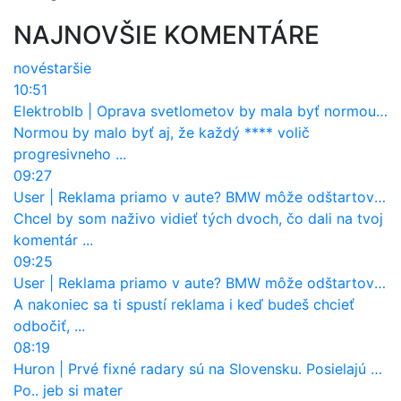
NAJNOVŠIE KOMENTÁRE
nové
staršie
10:51
Elektroblb
|
Oprava svetlometov by mala byť normou. Jeden nový dnes stojí priemerne 1251 eur!
Normou by malo byť aj, že každý **** volič
progresivneho ...
09:27
User
|
Reklama priamo v aute? BMW môže odštartovať nový trend
Chcel by som naživo vidieť tých dvoch, čo dali na tvoj
komentár ...
09:25
User
|
Reklama priamo v aute? BMW môže odštartovať nový trend
A nakoniec sa ti spustí reklama i keď budeš chcieť
odbočiť, ...
08:19
Huron
|
Prvé fixné radary sú na Slovensku. Posielajú už pokuty? Ukáže ich Waze?
Po.. jeb si mater