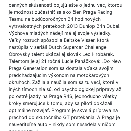
cenných skúseností bojujú ešte o jednu vec, ktorou
je možnosť zúčastniť sa ako člen Praga Racing
Teamu na budúcoročných 24 hodinových
vytrvalostných pretekoch 2013 Dunlop 24h Dubai.
Výchova mladých nádejí má aj svoje výsledky.
Veľký rozruch spôsobila Beitske Visser, ktorá
nastúpila v seriáli Dutch Supercar Challenge.
Obrovský talent ukázal aj slovák Leo Hrobárek.
Talentom je aj 21 ročná Lucie Panáčková: „Do New
Praga Generation som sa dostala vďaka svojim
predchádzajúcim výkonom na motokárových
okruhoch. Zažila a naučila som sa tu veci, ktoré v
iných tímoch nie sú, od psychologickej prípravy až
po ostré jazdy na Prage R4S, jednoducho všetky
kroky smerujúce k tomu, aby sa piloti dokázali
optimálne rozvíjať. Program je skvelá príprava na
prechod do skutočného GT pretekania. A Praga je
neuveriteľné auto – nikdy som nesedela v ničom