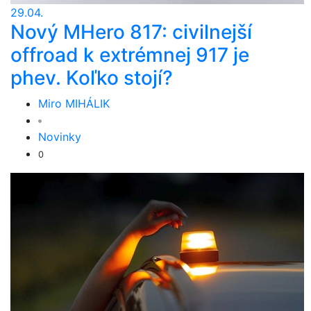
29.04.
Nový MHero 817: civilnejší
offroad k extrémnej 917 je
phev. Koľko stojí?
Miro MIHÁLIK
Novinky
0