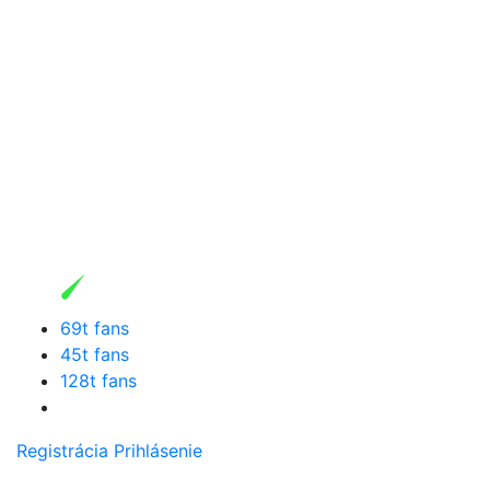
69t fans
45t fans
128t fans
Registrácia
Prihlásenie