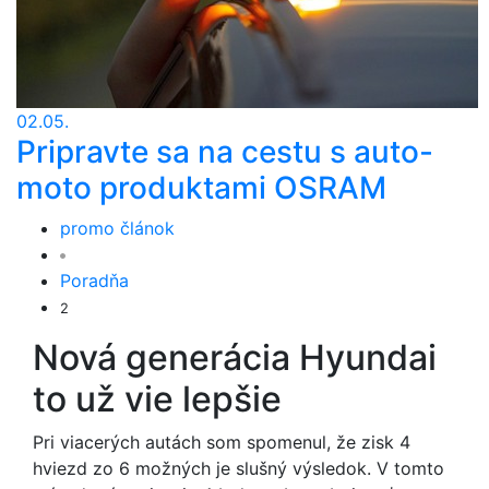
02.05.
Pripravte sa na cestu s auto-
moto produktami OSRAM
promo článok
Poradňa
2
Nová generácia Hyundai
to už vie lepšie
Pri viacerých autách som spomenul, že zisk 4
hviezd zo 6 možných je slušný výsledok. V tomto