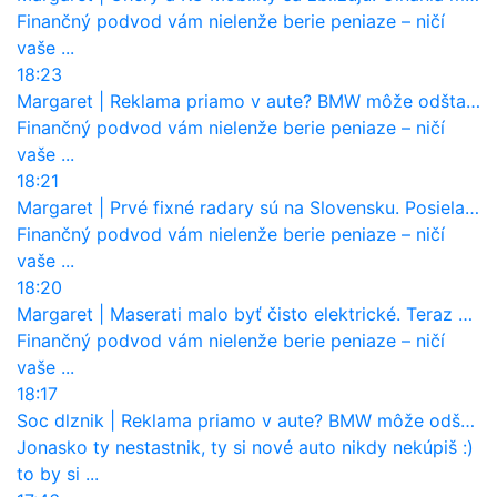
Finančný podvod vám nielenže berie peniaze – ničí
vaše ...
18:23
Margaret
|
Reklama priamo v aute? BMW môže odštartovať nový trend
Finančný podvod vám nielenže berie peniaze – ničí
vaše ...
18:21
Margaret
|
Prvé fixné radary sú na Slovensku. Posielajú už pokuty? Ukáže ich Waze?
Finančný podvod vám nielenže berie peniaze – ničí
vaše ...
18:20
Margaret
|
Maserati malo byť čisto elektrické. Teraz zisťuje, že potrebuje nový osemvalcový motor
Finančný podvod vám nielenže berie peniaze – ničí
vaše ...
18:17
Soc dlznik
|
Reklama priamo v aute? BMW môže odštartovať nový trend
Jonasko ty nestastnik, ty si nové auto nikdy nekúpiš :)
to by si ...