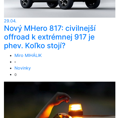
29.04.
Nový MHero 817: civilnejší
offroad k extrémnej 917 je
phev. Koľko stojí?
Miro MIHÁLIK
Novinky
0