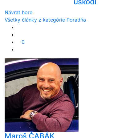
uškodí
Návrat hore
Všetky články z kategórie Poradňa
0
Maroš ČABÁK