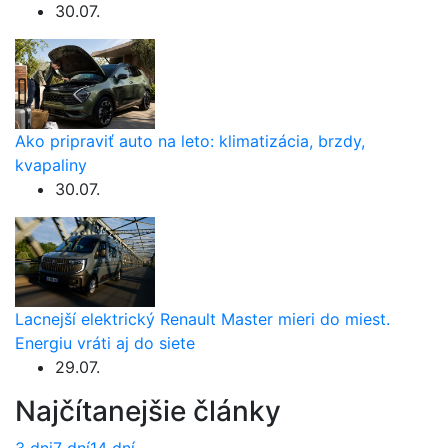
30.07.
Ako pripraviť auto na leto: klimatizácia, brzdy,
kvapaliny
30.07.
Lacnejší elektrický Renault Master mieri do miest.
Energiu vráti aj do siete
29.07.
Najčítanejšie články
3 dni
7 dní
14 dní