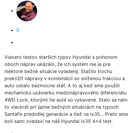
0
Viacero testov starších typov Hyundai s pohonom
oboch náprav ukázalo, že ich systém nie je pre
niektoré bežné situácie vyladený. Stačilo trochu
prekrížiť nápravy v kombinácii so sníženou trakciou a
auto ostalo bezmocne stáť. A to aj keď sme použili
mechanickú uzávierku medzinápravového diferenciálu
4WD Lock, ktorými tie autá sú vybavené. Stalo sa nám
to viackrát pri úplne bežných situáciách na typoch
SantaFe predošlej generácie a tiež na ix35... Preto sme
boli sami zvedaví na náš Hyundai ix35 4x4 test.