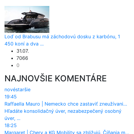
Loď od Brabusu má záchodovú dosku z karbónu, 1
450 koní a dva ...
31.07.
7066
0
NAJNOVŠIE KOMENTÁRE
nové
staršie
19:45
Raffaella Mauro
|
Nemecko chce zastaviť zneužívanie dotácií na elektromobily. Pritvrdí pravidlá
Hľadáte konsolidačný úver, nezabezpečený osobný
úver, ...
18:25
Margaret
|
Chery a KG Mobility sa zbližujú. Číňania môžu získať 10 % bývalého SsangYongu