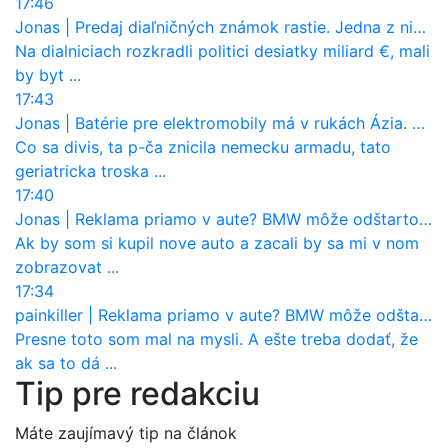
17:46
Jonas
|
Predaj diaľničných známok rastie. Jedna z nich zaznamenala nečakane výrazný nárast
Na dialniciach rozkradli politici desiatky miliard €, mali
by byt ...
17:43
Jonas
|
Batérie pre elektromobily má v rukách Ázia. Európa ale stráca kontrolu aj nad vlastnou výrobou!
Co sa divis, ta p-ča znicila nemecku armadu, tato
geriatricka troska ...
17:40
Jonas
|
Reklama priamo v aute? BMW môže odštartovať nový trend
Ak by som si kupil nove auto a zacali by sa mi v nom
zobrazovat ...
17:34
painkiller
|
Reklama priamo v aute? BMW môže odštartovať nový trend
Presne toto som mal na mysli. A ešte treba dodať, že
ak sa to dá ...
Tip pre redakciu
Máte zaujímavý tip na článok