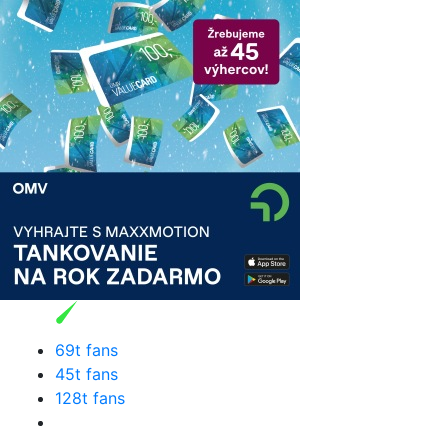
69t fans
45t fans
128t fans