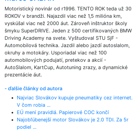
Motoristický novinár od r1996. TENTO ROK teda už 30
ROKOV v brandži. Najazdil viac než 1,5 milióna km,
vyskúšal viac než 2000 áut. Zároveň inštruktor školy
šmyku SuperDRIVE. Jeden z 500 certifikovaných BMW
Driving Academy na svete. Vyštudoval STU SjF -
Automobilová technika. Jazdil alebo jazdí autoslalom,
okruhy a motokáry. Usporiadal viac než 100
automobilových podujatí, pretekov a akcií -
AutoSlalom, KartCup, Autotuning zrazy, a dynamické
prezentácie áut.
- ďalšie články od autora
Najviac Slovákov kupuje pneumatiky cez internet.
V čom robia ...
EÚ mení pravidlá. Papierové COC končí
Najobľúbenejší motor Slovákov je 2.0 TDI. Za 5r
podiel ...