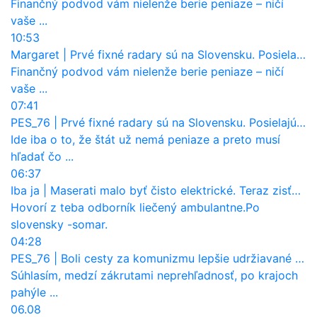
Finančný podvod vám nielenže berie peniaze – ničí
vaše ...
10:53
Margaret
|
Prvé fixné radary sú na Slovensku. Posielajú už pokuty? Ukáže ich Waze?
Finančný podvod vám nielenže berie peniaze – ničí
vaše ...
07:41
PES_76
|
Prvé fixné radary sú na Slovensku. Posielajú už pokuty? Ukáže ich Waze?
Ide iba o to, že štát už nemá peniaze a preto musí
hľadať čo ...
06:37
Iba ja
|
Maserati malo byť čisto elektrické. Teraz zisťuje, že potrebuje nový osemvalcový motor
Hovorí z teba odborník liečený ambulantne.Po
slovensky -somar.
04:28
PES_76
|
Boli cesty za komunizmu lepšie udržiavané ako dnes?
Súhlasím, medzí zákrutami neprehľadnosť, po krajoch
pahýle ...
06.08