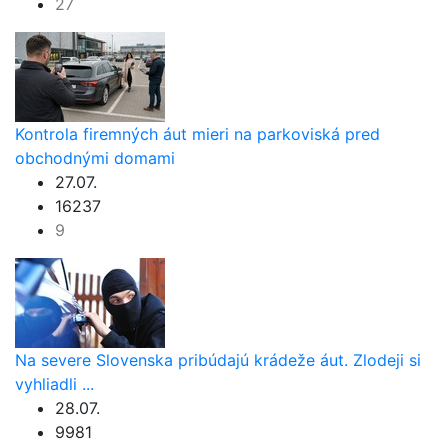
27
Kontrola firemných áut mieri na parkoviská pred
obchodnými domami
27.07.
16237
9
Na severe Slovenska pribúdajú krádeže áut. Zlodeji si
vyhliadli ...
28.07.
9981