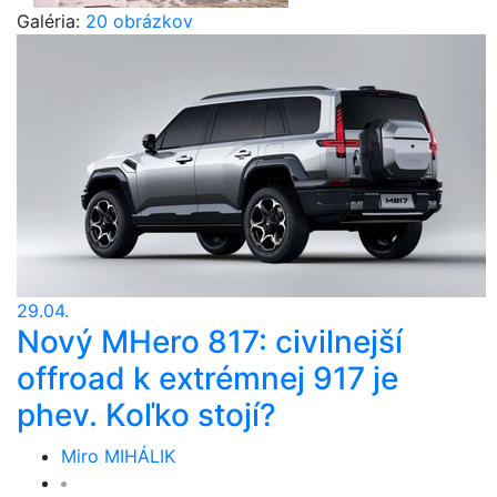
Galéria:
20 obrázkov
29.04.
Nový MHero 817: civilnejší
offroad k extrémnej 917 je
phev. Koľko stojí?
Miro MIHÁLIK