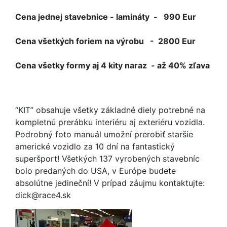
Cena jednej stavebnice - lamináty - 990 Eur
Cena všetkých foriem na výrobu - 2800 Eur
Cena všetky formy aj 4 kity naraz - až 40% zľava
“KIT” obsahuje všetky základné diely potrebné na
kompletnú prerábku interiéru aj exteriéru vozidla.
Podrobný foto manuál umožní prerobiť staršie
americké vozidlo za 10 dní na fantastický
superšport! Všetkých 137 vyrobených stavebníc
bolo predaných do USA, v Európe budete
absolútne jedineční! V prípad záujmu kontaktujte:
dick@race4.sk