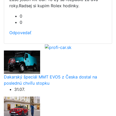
roky.Radsej si kupim Rolex hodinky.
0
0
Odpovedať
Dakarský špeciál MMT EVO5 z Česka dostal na
poslednú chvíľu stopku
31.07.