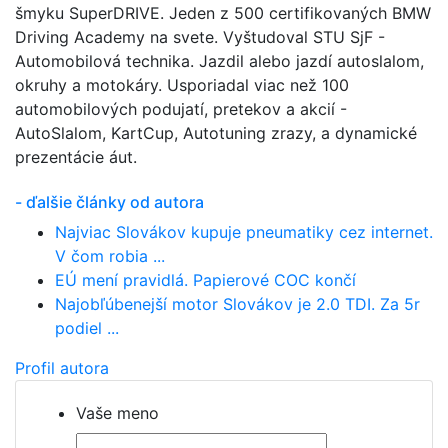
šmyku SuperDRIVE. Jeden z 500 certifikovaných BMW
Driving Academy na svete. Vyštudoval STU SjF -
Automobilová technika. Jazdil alebo jazdí autoslalom,
okruhy a motokáry. Usporiadal viac než 100
automobilových podujatí, pretekov a akcií -
AutoSlalom, KartCup, Autotuning zrazy, a dynamické
prezentácie áut.
- ďalšie články od autora
Najviac Slovákov kupuje pneumatiky cez internet.
V čom robia ...
EÚ mení pravidlá. Papierové COC končí
Najobľúbenejší motor Slovákov je 2.0 TDI. Za 5r
podiel ...
Profil autora
Vaše meno