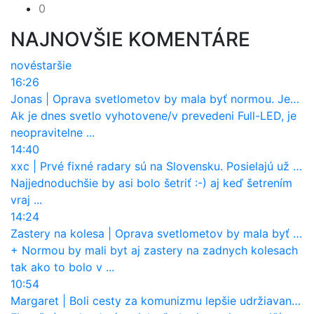
0
NAJNOVŠIE KOMENTÁRE
nové
staršie
16:26
Jonas
|
Oprava svetlometov by mala byť normou. Jeden nový dnes stojí priemerne 1251 eur!
Ak je dnes svetlo vyhotovene/v prevedeni Full-LED, je
neopravitelne ...
14:40
xxc
|
Prvé fixné radary sú na Slovensku. Posielajú už pokuty? Ukáže ich Waze?
Najjednoduchšie by asi bolo šetriť :-) aj keď šetrením
vraj ...
14:24
Zastery na kolesa
|
Oprava svetlometov by mala byť normou. Jeden nový dnes stojí priemerne 1251 eur!
+ Normou by mali byt aj zastery na zadnych kolesach
tak ako to bolo v ...
10:54
Margaret
|
Boli cesty za komunizmu lepšie udržiavané ako dnes?