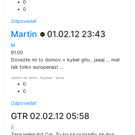
0
0
Odpovedať
Martin
01.02.12 23:43
M
91.00
Dovezte mi to domov + kybel gitu , jaaaj ... mat
tak tolko europenazi ...
Jazdím na: Volvo , Hyundai , Volvo
0
0
Odpovedať
GTR
02.02.12 05:58
S
Zase jeden Kit Car. To by sa rozpadlo za dva