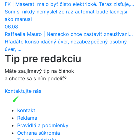
FK
|
Maserati malo byť čisto elektrické. Teraz zisťuje, že potrebuje nový osemvalcový motor
Som si nikdy nemyslel ze raz automat bude lacnejsi
ako manual
06.08
Raffaella Mauro
|
Nemecko chce zastaviť zneužívanie dotácií na elektromobily. Pritvrdí pravidlá
Hľadáte konsolidačný úver, nezabezpečený osobný
úver, ...
Tip pre redakciu
Máte zaujímavý tip na článok
a chcete sa s ním podeliť?
Kontaktujte nás
Kontakt
Reklama
Pravidlá a podmienky
Ochrana súkromia