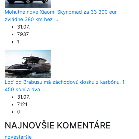
Mohutné nové Xiaomi Skynomad za 33 300 eur
zvládne 380 km bez ...
31.07.
7937
1
Loď od Brabusu má záchodovú dosku z karbónu, 1
450 koní a dva ...
31.07.
7121
0
NAJNOVŠIE KOMENTÁRE
nové
staršie