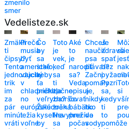
zmenilo
smer
Vedelisteze.sk
Zmäkli
Prečo
Čo
Toto
Aké
Chceš
Je
Mô
ti
musia
by
je
to
naučiť
zdravši
sa
čipsy?
byť
sa
vek,
je
psa
spať
jes
Tento
americké
stalo,
keď
narodiť
plávať?
bez
nak
jednoduchý
vajcia
keby
sa
sa?
Začni
pyžama
cib
trik
v
ťa
ti
Veda
pomaly
Pozri
Tot
im
chladničke,
prehltla
začne
opisuje,
a
sa,
si
za
no
veľryba?
zhoršovať
čo
nikdy
kedy
vší
pár
európske
Žalúdočná
zrak.
bábätko
ho
ti
pre
minút
ležia
kyselina
Nevyhne
prežíva
do
to
pou
vráti
voľne
by
sa
počas
vody
pomôže