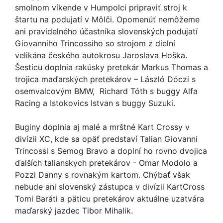
smolnom víkende v Humpolci pripraviť stroj k
štartu na podujatí v Môlči. Opomenúť nemôžeme
ani pravidelného účastníka slovenských podujatí
Giovanniho Trincossiho so strojom z dielní
velikána českého autokrosu Jaroslava Hoška.
Šesticu doplnia rakúsky pretekár Markus Thomas a
trojica maďarských pretekárov – László Dóczi s
osemvalcovým BMW, Richard Tóth s buggy Alfa
Racing a Istokovics Istvan s buggy Suzuki.
Buginy doplnia aj malé a mrštné Kart Crossy v
divízii XC, kde sa opäť predstaví Talian Giovanni
Trincossi s Semog Bravo a doplní ho rovno dvojica
ďalších talianskych pretekárov - Omar Modolo a
Pozzi Danny s rovnakým kartom. Chýbať však
nebude ani slovenský zástupca v divízii KartCross
Tomi Baráti a päticu pretekárov aktuálne uzatvára
maďarský jazdec Tibor Mihalik.