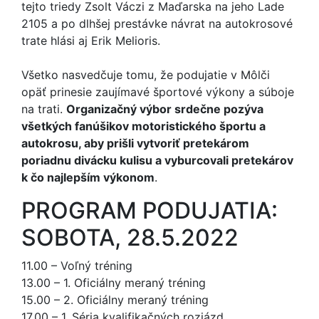
tejto triedy Zsolt Váczi z Maďarska na jeho Lade
2105 a po dlhšej prestávke návrat na autokrosové
trate hlási aj Erik Melioris.
Všetko nasvedčuje tomu, že podujatie v Môlči
opäť prinesie zaujímavé športové výkony a súboje
na trati.
Organizačný výbor srdečne pozýva
všetkých fanúšikov motoristického športu a
autokrosu, aby prišli vytvoriť pretekárom
poriadnu divácku kulisu a vyburcovali pretekárov
k čo najlepším výkonom
.
PROGRAM PODUJATIA:
SOBOTA, 28.5.2022
11.00 – Voľný tréning
13.00 – 1. Oficiálny meraný tréning
15.00 – 2. Oficiálny meraný tréning
17.00 – 1. Séria kvalifikačných rozjázd