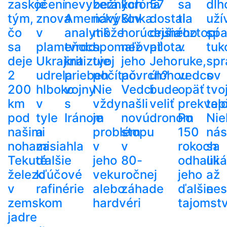
zaskočení
je
nevyzerá.“
bežných
koróna
57
sa
dlh
tým,
znova
Americký
návykov
Slnka
dostala
ti
uží
čo
v
analytik
môže
horúcejšia
druhého
roztopí
spa
sa
plameňoch.
tvrdo
spomaľovať
než
pilota.
v
tuk
deje
Ukrajina
kritizuje
tvoj
jeho
Jeho
ruke,
spr
2
udrela
priebeh
počítač.
povrch?
úlohou
vedcov
s
200
hlboko
vojny
Nie
Vedci
bude
opäť
tvo
km
v
s
vždy
našli
veliť
prekvapi
tel
pod
tyle
Iránom
je
novú
dronom
Po
Nie
našimi
a
problém
stopu
150
nás
nohami.
zasiahla
v
v
rokoch
sa
Tekuté
ďalšie
jeho
80-
odhalili
uká
železo
kľúčové
veku
ročnej
jeho
až
v
rafinérie
alebo
záhade
ďalšie
nes
zemskom
hardvéri
tajomst
jadre