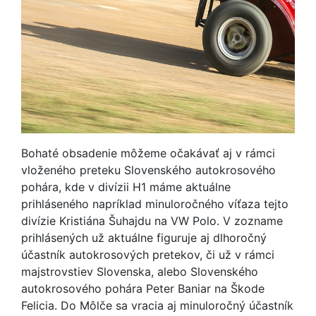
Bohaté obsadenie môžeme očakávať aj v rámci
vloženého preteku Slovenského autokrosového
pohára, kde v divízii H1 máme aktuálne
prihláseného napríklad minuloročného víťaza tejto
divízie Kristiána Šuhajdu na VW Polo. V zozname
prihlásených už aktuálne figuruje aj dlhoročný
účastník autokrosových pretekov, či už v rámci
majstrovstiev Slovenska, alebo Slovenského
autokrosového pohára Peter Baniar na Škode
Felicia. Do Môlče sa vracia aj minuloročný účastník