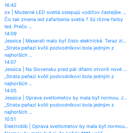
16:42
ox
|
Moderné LED svetlá oslepujú vodičov častejšie než staré halogény
Čo tak zmena led zafarbenia svetla ? Sú rôzne farby
led. Prečo ...
14:09
Jessica
|
Maserati malo byť čisto elektrické. Teraz zisťuje, že potrebuje nový osemvalcový motor
„Strata peňazí kvôli podvodníkovi bola jedným z
najhorších ...
14:07
Jessica
|
Na Slovensku pred pár dňami otvorili nové mosty, ktoré to sú?
„Strata peňazí kvôli podvodníkovi bola jedným z
najhorších ...
14:05
Jessica
|
Oprava svetlometov by mala byť normou. Jeden nový dnes stojí priemerne 1251 eur!
„Strata peňazí kvôli podvodníkovi bola jedným z
najhorších ...
10:51
Elektroblb
|
Oprava svetlometov by mala byť normou. Jeden nový dnes stojí priemerne 1251 eur!