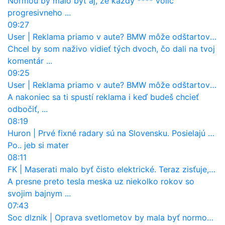
Normou by malo byť aj, že každý **** volič
progresivneho ...
09:27
User
|
Reklama priamo v aute? BMW môže odštartovať nový trend
Chcel by som naživo vidieť tých dvoch, čo dali na tvoj
komentár ...
09:25
User
|
Reklama priamo v aute? BMW môže odštartovať nový trend
A nakoniec sa ti spustí reklama i keď budeš chcieť
odbočiť, ...
08:19
Huron
|
Prvé fixné radary sú na Slovensku. Posielajú už pokuty? Ukáže ich Waze?
Po.. jeb si mater
08:11
FK
|
Maserati malo byť čisto elektrické. Teraz zisťuje, že potrebuje nový osemvalcový motor
A presne preto tesla meska uz niekolko rokov so
svojim bajnym ...
07:43
Soc dlznik
|
Oprava svetlometov by mala byť normou. Jeden nový dnes stojí priemerne 1251 eur!