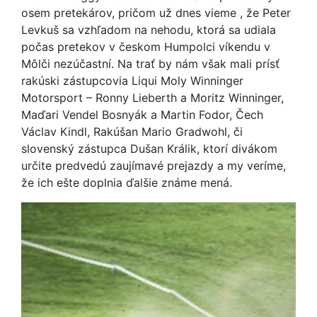
osem pretekárov, pričom už dnes vieme , že Peter
Levkuš sa vzhľadom na nehodu, ktorá sa udiala
počas pretekov v českom Humpolci víkendu v
Môlči nezúčastní. Na trať by nám však mali prísť
rakúski zástupcovia Liqui Moly Winninger
Motorsport – Ronny Lieberth a Moritz Winninger,
Maďari Vendel Bosnyák a Martin Fodor, Čech
Václav Kindl, Rakúšan Mario Gradwohl, či
slovenský zástupca Dušan Králik, ktorí divákom
určite predvedú zaujímavé prejazdy a my veríme,
že ich ešte doplnia ďalšie známe mená.