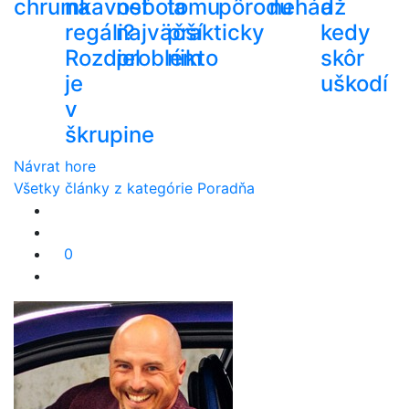
chrumkavosť
na
nebola
tomu
pôrodu
nehádž
a
regáli?
najväčší
prakticky
kedy
Rozdiel
problém
nikto
skôr
je
uškodí
v
škrupine
Návrat hore
Všetky články z kategórie Poradňa
0