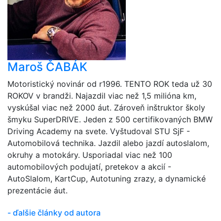
Maroš ČABÁK
Motoristický novinár od r1996. TENTO ROK teda už 30
ROKOV v brandži. Najazdil viac než 1,5 milióna km,
vyskúšal viac než 2000 áut. Zároveň inštruktor školy
šmyku SuperDRIVE. Jeden z 500 certifikovaných BMW
Driving Academy na svete. Vyštudoval STU SjF -
Automobilová technika. Jazdil alebo jazdí autoslalom,
okruhy a motokáry. Usporiadal viac než 100
automobilových podujatí, pretekov a akcií -
AutoSlalom, KartCup, Autotuning zrazy, a dynamické
prezentácie áut.
- ďalšie články od autora