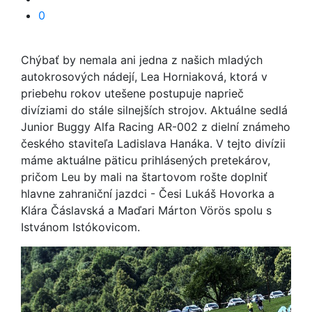
0
Chýbať by nemala ani jedna z našich mladých
autokrosových nádejí, Lea Horniaková, ktorá v
priebehu rokov utešene postupuje naprieč
divíziami do stále silnejších strojov. Aktuálne sedlá
Junior Buggy Alfa Racing AR-002 z dielní známeho
českého staviteľa Ladislava Hanáka. V tejto divízii
máme aktuálne päticu prihlásených pretekárov,
pričom Leu by mali na štartovom rošte doplniť
hlavne zahraniční jazdci - Česi Lukáš Hovorka a
Klára Čáslavská a Maďari Márton Vörös spolu s
Istvánom Istókovicom.