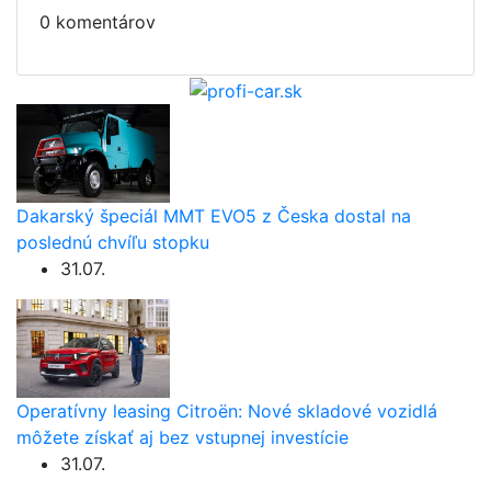
0 komentárov
Dakarský špeciál MMT EVO5 z Česka dostal na
poslednú chvíľu stopku
31.07.
Operatívny leasing Citroën: Nové skladové vozidlá
môžete získať aj bez vstupnej investície
31.07.