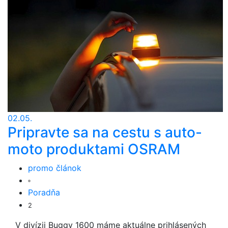
02.05.
Pripravte sa na cestu s auto-
moto produktami OSRAM
promo článok
Poradňa
2
V divízii Buggy 1600 máme aktuálne prihlásených