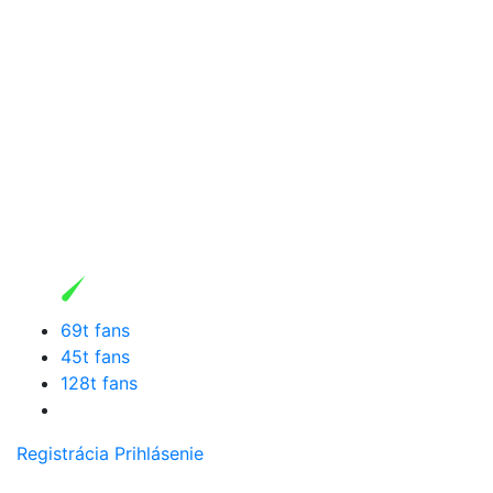
69t fans
45t fans
128t fans
Registrácia
Prihlásenie