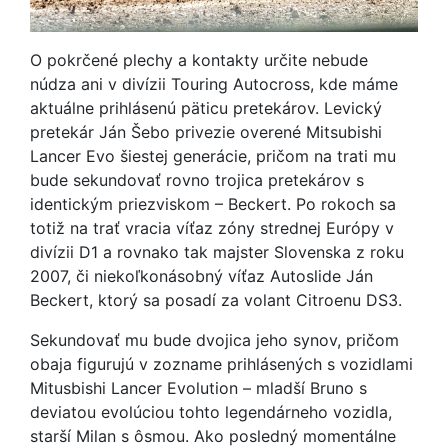
O pokrčené plechy a kontakty určite nebude
núdza ani v divízii Touring Autocross, kde máme
aktuálne prihlásenú päticu pretekárov. Levický
pretekár Ján Šebo privezie overené Mitsubishi
Lancer Evo šiestej generácie, pričom na trati mu
bude sekundovať rovno trojica pretekárov s
identickým priezviskom – Beckert. Po rokoch sa
totiž na trať vracia víťaz zóny strednej Európy v
divízii D1 a rovnako tak majster Slovenska z roku
2007, či niekoľkonásobný víťaz Autoslide Ján
Beckert, ktorý sa posadí za volant Citroenu DS3.
Sekundovať mu bude dvojica jeho synov, pričom
obaja figurujú v zozname prihlásených s vozidlami
Mitusbishi Lancer Evolution – mladší Bruno s
deviatou evolúciou tohto legendárneho vozidla,
starší Milan s ôsmou. Ako posledný momentálne