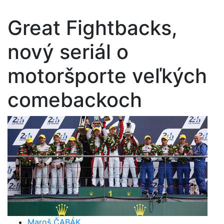
Great Fightbacks,
nový seriál o
motoršporte veľkých
comebackoch
Maroš ČABÁK