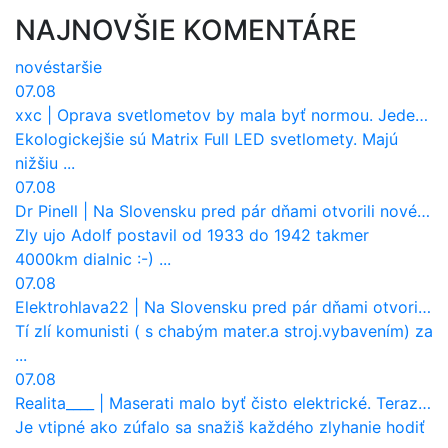
NAJNOVŠIE KOMENTÁRE
nové
staršie
07.08
xxc
|
Oprava svetlometov by mala byť normou. Jeden nový dnes stojí priemerne 1251 eur!
Ekologickejšie sú Matrix Full LED svetlomety. Majú
nižšiu ...
07.08
Dr Pinell
|
Na Slovensku pred pár dňami otvorili nové mosty, ktoré to sú?
Zly ujo Adolf postavil od 1933 do 1942 takmer
4000km dialnic :-) ...
07.08
Elektrohlava22
|
Na Slovensku pred pár dňami otvorili nové mosty, ktoré to sú?
Tí zlí komunisti ( s chabým mater.a stroj.vybavením) za
...
07.08
Realita____
|
Maserati malo byť čisto elektrické. Teraz zisťuje, že potrebuje nový osemvalcový motor
Je vtipné ako zúfalo sa snažiš každého zlyhanie hodiť