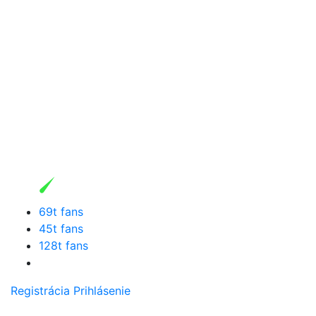
69t fans
45t fans
128t fans
Registrácia
Prihlásenie