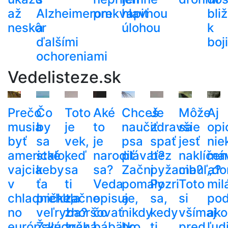
až
Alzheimerom
prekvapiť
hlavnou
bli
neskôr
a
úlohou
k
ďalšími
boj
ochoreniami
Vedelisteze.sk
Prečo
Čo
Toto
Aké
Chceš
Je
Môže
Aj
musia
by
je
to
naučiť
zdravšie
sa
opi
byť
sa
vek,
je
psa
spať
jesť
nie
americké
stalo,
keď
narodiť
plávať?
bez
naklíčen
má
vajcia
keby
sa
sa?
Začni
pyžama?
cibuľa?
„do
v
ťa
ti
Veda
pomaly
Pozri
Toto
mil
chladničke,
prehltla
začne
opisuje,
a
sa,
si
po
no
veľryba?
zhoršovať
čo
nikdy
kedy
všímaj
ako
európske
Žalúdočná
zrak.
bábätko
ho
ti
pred
ľud