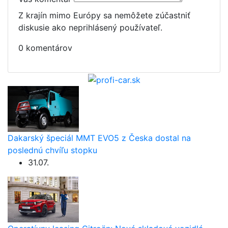
Z krajín mimo Európy sa nemôžete zúčastniť
diskusie ako neprihlásený používateľ.
0 komentárov
Dakarský špeciál MMT EVO5 z Česka dostal na
poslednú chvíľu stopku
31.07.