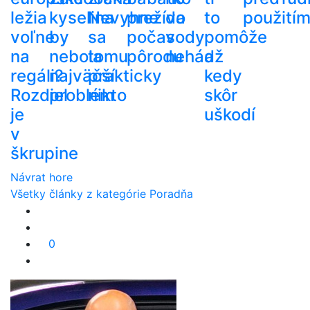
ležia
kyselina
Nevyhne
prežíva
do
to
použití
voľne
by
sa
počas
vody
pomôže
na
nebola
tomu
pôrodu
nehádž
a
regáli?
najväčší
prakticky
kedy
Rozdiel
problém
nikto
skôr
je
uškodí
v
škrupine
Návrat hore
Všetky články z kategórie Poradňa
0