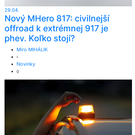
29.04.
Nový MHero 817: civilnejší
offroad k extrémnej 917 je
phev. Koľko stojí?
Miro MIHÁLIK
Novinky
0