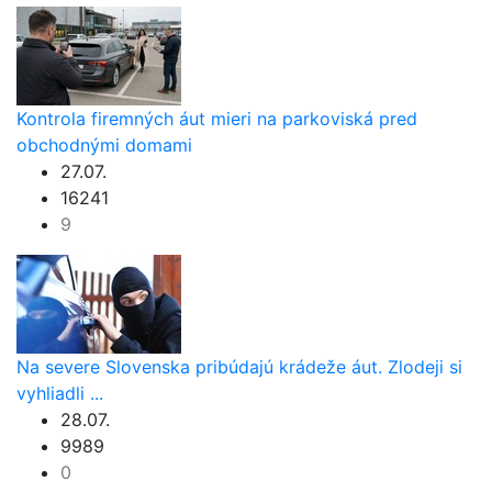
Kontrola firemných áut mieri na parkoviská pred
obchodnými domami
27.07.
16241
9
Na severe Slovenska pribúdajú krádeže áut. Zlodeji si
vyhliadli ...
28.07.
9989
0