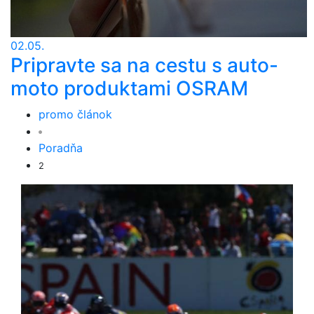
02.05.
Pripravte sa na cestu s auto-
moto produktami OSRAM
promo článok
Poradňa
2