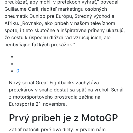
preukázať, aby mohli v pretekoch vyhrať,“ povedal
Guillaume Carli, riaditeľ marketingu osobných
pneumatík Dunlop pre Európu, Stredný východ a
Afriku. „Rovnako, ako príbeh v našom televíznom
spote, i tieto skutočné a inšpiratívne príbehy ukazujú,
že cestu k úspechu dláždi rad vzrušujúcich, ale
neobyčajne ťažkých prekážok.“
0
Nový seriál Great Fightbacks zachytáva
pretekárov v snahe dostať sa späť na vrchol. Seriál
z motoršportového prostredia začína na
Eurosporte 21. novembra.
Prvý príbeh je z MotoGP
Zatiaľ natočili prvé dva diely. V prvom nám