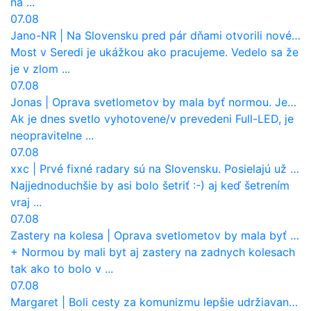
na ...
07.08
Jano-NR
|
Na Slovensku pred pár dňami otvorili nové mosty, ktoré to sú?
Most v Seredi je ukážkou ako pracujeme. Vedelo sa že
je v zlom ...
07.08
Jonas
|
Oprava svetlometov by mala byť normou. Jeden nový dnes stojí priemerne 1251 eur!
Ak je dnes svetlo vyhotovene/v prevedeni Full-LED, je
neopravitelne ...
07.08
xxc
|
Prvé fixné radary sú na Slovensku. Posielajú už pokuty? Ukáže ich Waze?
Najjednoduchšie by asi bolo šetriť :-) aj keď šetrením
vraj ...
07.08
Zastery na kolesa
|
Oprava svetlometov by mala byť normou. Jeden nový dnes stojí priemerne 1251 eur!
+ Normou by mali byt aj zastery na zadnych kolesach
tak ako to bolo v ...
07.08
Margaret
|
Boli cesty za komunizmu lepšie udržiavané ako dnes?