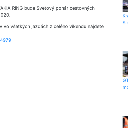
VAKIA RING bude Svetový pohár cestovných
2020.
Kr
Sl
v vo všetkých jazdách z celého víkendu nájdete
94979
GT
mo