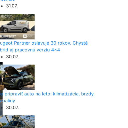
31.07.
ugeot Partner oslavuje 30 rokov. Chystá
brid aj pracovnú verziu 4×4
30.07.
o pripraviť auto na leto: klimatizácia, brzdy,
apaliny
30.07.