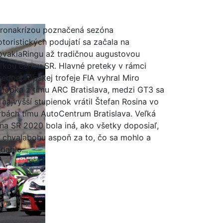
ronakrízou poznačená sezóna
toristických podujatí sa začala na
ovakiaRingu až tradičnou augustovou
ľkou cenou SR. Hlavné preteky v rámci
redoeurópskej trofeje FIA vyhral Miro
nôpka z tímu ARC Bratislava, medzi GT3 sa
 najvyšší stupienok vrátil Štefan Rosina vo
rbách tímu AutoCentrum Bratislava. Veľká
na SR 2020 bola iná, ako všetky doposiaľ,
 chvalabohu aspoň za to, čo sa mohlo a
darilo...