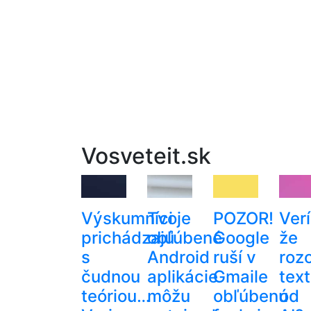
Vosveteit.sk
Výskumníci
Tvoje
POZOR!
Verí
prichádzajú
obľúbené
Google
že
s
Android
ruší v
roz
čudnou
aplikácie
Gmaile
text
teóriou…
môžu
obľúbenú
od