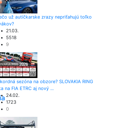
ečo už autíčkarske zrazy nepriťahujú toľko
vákov?
21.03.
5518
9
kordná sezóna na obzore? SLOVAKIA RING
ka na FIA ETRC aj nový ...
24.02.
ia
1723
0