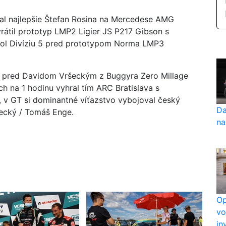
val najlepšie Štefan Rosina na Mercedese AMG
vrátil prototyp LMP2 Ligier JS P217 Gibson s
ol Divíziu 5 pred prototypom Norma LMP3
ina pred Davidom Vršeckým z Buggyra Zero Millage
h na 1 hodinu vyhral tím ARC Bratislava s
 v GT si dominantné víťazstvo vybojoval český
Da
šecký / Tomáš Enge.
na
Op
vo
in