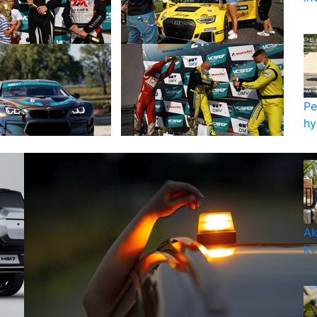
Pe
hy
Ak
kv