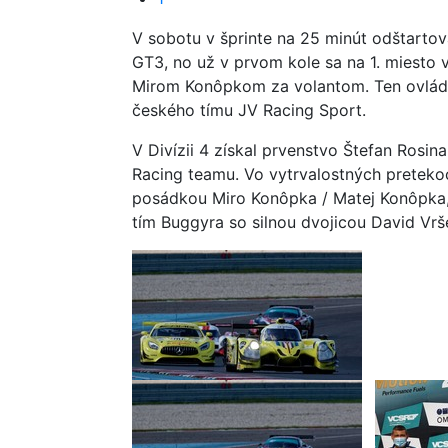
V sobotu v šprinte na 25 minút odštarto
GT3, no už v prvom kole sa na 1. miesto 
Mirom Konôpkom za volantom. Ten ovlád
českého tímu JV Racing Sport.
V Divízii 4 získal prvenstvo Štefan Ros
Racing teamu. Vo vytrvalostných pretekoc
posádkou Miro Konôpka / Matej Konôpka,
tím Buggyra so silnou dvojicou David Vr