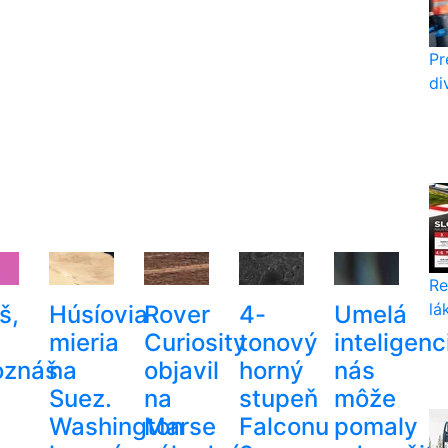
Pr
di
Re
lá
š,
Húsíovia
Rover
4-
Umelá
mieria
Curiosity
tonový
inteligenc
oznáš
na
objavil
horný
nás
Suez.
na
stupeň
môže
Washington
Marse
Falconu
pomaly