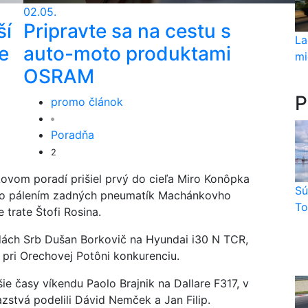
02.05.
ší
Pripravte sa na cestu s
La
e
auto-moto produktami
mi
OSRAM
P
promo článok
Poradňa
2
kovom poradí prišiel prvý do cieľa Miro Konôpka
Sú
zstvo pálením zadných pneumatík Machánkovho
To
trate Štofi Rosina.
dách Srb Dušan Borkovič na Hyundai i30 N TCR,
i pri Orechovej Potôni konkurenciu.
jšie časy víkendu Paolo Brajnik na Dallare F317, v
zstvá podelili Dávid Nemček a Jan Filip.