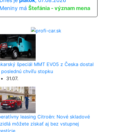
Dnes je
piatok
, 07.08.2026
Meniny má
Štefánia - význam mena
karský špeciál MMT EVO5 z Česka dostal
 poslednú chvíľu stopku
31.07.
eratívny leasing Citroën: Nové skladové
zidlá môžete získať aj bez vstupnej
vestície