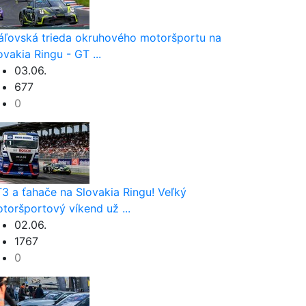
áľovská trieda okruhového motoršportu na
ovakia Ringu - GT ...
03.06.
677
0
3 a ťahače na Slovakia Ringu! Veľký
toršportový víkend už ...
02.06.
1767
0