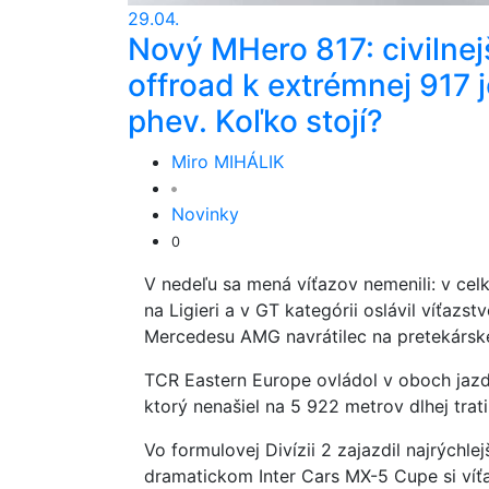
29.04.
Nový MHero 817: civilnej
offroad k extrémnej 917 j
phev. Koľko stojí?
Miro MIHÁLIK
Novinky
0
V nedeľu sa mená víťazov nemenili: v cel
na Ligieri a v GT kategórii oslávil víťa
Mercedesu AMG navrátilec na pretekárske 
TCR Eastern Europe ovládol v oboch jaz
ktorý nenašiel na 5 922 metrov dlhej trat
Vo formulovej Divízii 2 zajazdil najrýchle
dramatickom Inter Cars MX-5 Cupe si víťa