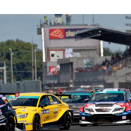
Ko
mo
Sl
Ve
St
Ko
na
fa
ce
no
po