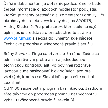
Ďaľším dokumentom je dotazník jazdca. Z neho bude
čerpať informácie o jazdcoch moderátor podujatia,
ktorým je známy pretekár a aj komentáror Formuly 1 či
okruhových pretekov vysielaných aj na SPORT5,
Andrej Studenič. Pre pretekárov, ktorí stále nemajú
úplne jasnú predstavu o pretekoch je tu stránka
www.okruhy.sk
a sekcia dokumenty, kde nájdete
Technické predpisy a Všeobecné pravidlá seriálu.
Brány Slovakia Ringu sa otvoria o 8h ráno. Začne sa
administratívnym preberaním a jednoduchou
technickou kontrolou áut. Po povinnej rozprave
jazdcov bude nasledovať blok voľných jázd pre
všetkých, ktorí sa so SlovakiaRingom ešte nestihli
zoznámiť.
Od 11:30 začne ostrý program kvalifikáciou. Jazdcom
ešte dávame do pozornosti povinnú bezpečnostnú
výbavu (Všeobecné pravidlá, sekcia 8).