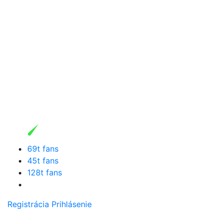
69t fans
45t fans
128t fans
Registrácia
Prihlásenie