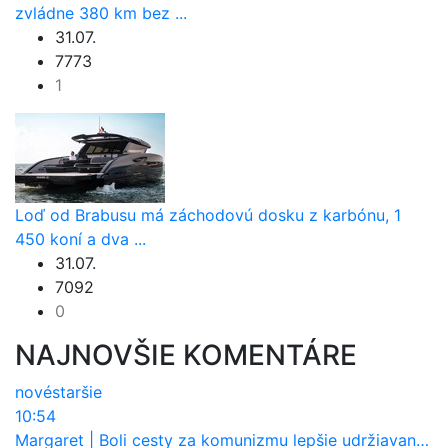
zvládne 380 km bez ...
31.07.
7773
1
Loď od Brabusu má záchodovú dosku z karbónu, 1
450 koní a dva ...
31.07.
7092
0
NAJNOVŠIE KOMENTÁRE
nové
staršie
10:54
Margaret
|
Boli cesty za komunizmu lepšie udržiavané ako dnes?