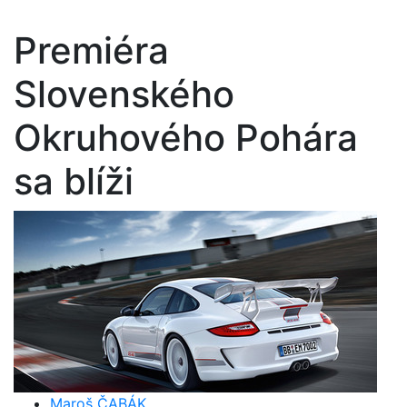
Premiéra
Slovenského
Okruhového Pohára
sa blíži
Maroš ČABÁK