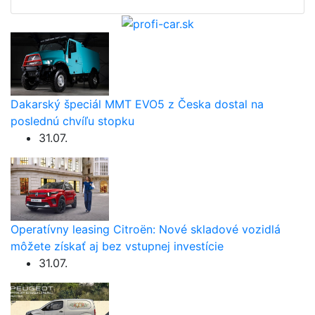
Dakarský špeciál MMT EVO5 z Česka dostal na
poslednú chvíľu stopku
31.07.
Operatívny leasing Citroën: Nové skladové vozidlá
môžete získať aj bez vstupnej investície
31.07.