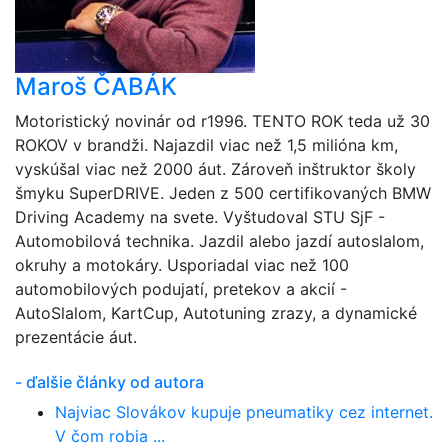
Maroš ČABÁK
Motoristický novinár od r1996. TENTO ROK teda už 30
ROKOV v brandži. Najazdil viac než 1,5 milióna km,
vyskúšal viac než 2000 áut. Zároveň inštruktor školy
šmyku SuperDRIVE. Jeden z 500 certifikovaných BMW
Driving Academy na svete. Vyštudoval STU SjF -
Automobilová technika. Jazdil alebo jazdí autoslalom,
okruhy a motokáry. Usporiadal viac než 100
automobilových podujatí, pretekov a akcií -
AutoSlalom, KartCup, Autotuning zrazy, a dynamické
prezentácie áut.
- ďalšie články od autora
Najviac Slovákov kupuje pneumatiky cez internet.
V čom robia ...