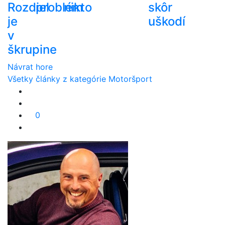
Rozdiel
problém
nikto
skôr
je
uškodí
v
škrupine
Návrat hore
Všetky články z kategórie Motoršport
0