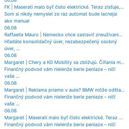
FK
|
Maserati malo byť čisto elektrické. Teraz zisťuje, že potrebuje nový osemvalcový motor
Som si nikdy nemyslel ze raz automat bude lacnejsi
ako manual
06.08
Raffaella Mauro
|
Nemecko chce zastaviť zneužívanie dotácií na elektromobily. Pritvrdí pravidlá
Hľadáte konsolidačný úver, nezabezpečený osobný
úver, ...
06.08
Margaret
|
Chery a KG Mobility sa zbližujú. Číňania môžu získať 10 % bývalého SsangYongu
Finančný podvod vám nielenže berie peniaze – ničí
vaše ...
06.08
Margaret
|
Reklama priamo v aute? BMW môže odštartovať nový trend
Finančný podvod vám nielenže berie peniaze – ničí
vaše ...
06.08
Margaret
|
Maserati malo byť čisto elektrické. Teraz zisťuje, že potrebuje nový osemvalcový motor
Finančný podvod vám nielenže berie peniaze – ničí