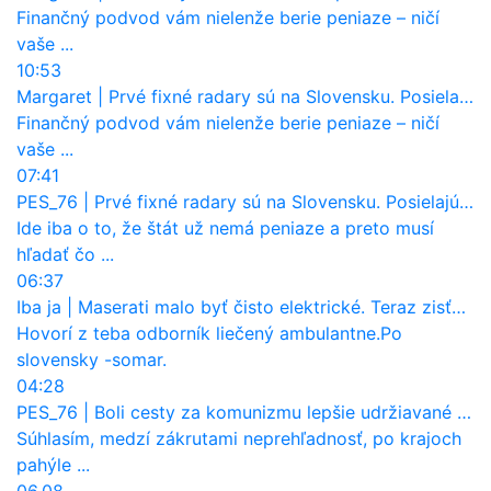
Finančný podvod vám nielenže berie peniaze – ničí
vaše ...
10:53
Margaret
|
Prvé fixné radary sú na Slovensku. Posielajú už pokuty? Ukáže ich Waze?
Finančný podvod vám nielenže berie peniaze – ničí
vaše ...
07:41
PES_76
|
Prvé fixné radary sú na Slovensku. Posielajú už pokuty? Ukáže ich Waze?
Ide iba o to, že štát už nemá peniaze a preto musí
hľadať čo ...
06:37
Iba ja
|
Maserati malo byť čisto elektrické. Teraz zisťuje, že potrebuje nový osemvalcový motor
Hovorí z teba odborník liečený ambulantne.Po
slovensky -somar.
04:28
PES_76
|
Boli cesty za komunizmu lepšie udržiavané ako dnes?
Súhlasím, medzí zákrutami neprehľadnosť, po krajoch
pahýle ...
06.08