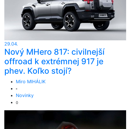
29.04.
Nový MHero 817: civilnejší
offroad k extrémnej 917 je
phev. Koľko stojí?
Miro MIHÁLIK
Novinky
0