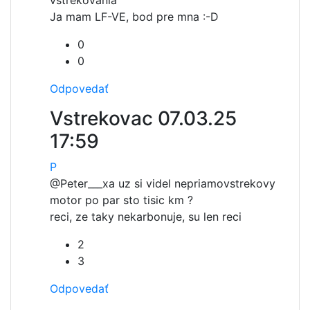
vstrekovania
Ja mam LF-VE, bod pre mna :-D
0
0
Odpovedať
Vstrekovac
07.03.25
17:59
P
@Peter___x
a uz si videl nepriamovstrekovy
motor po par sto tisic km ?
reci, ze taky nekarbonuje, su len reci
2
3
Odpovedať