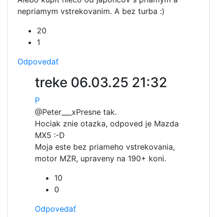
nepriamym vstrekovanim. A bez turba :)
20
1
Odpovedať
treke
06.03.25 21:32
P
@Peter___x
Presne tak.
Hociak znie otazka, odpoved je Mazda
MX5 :-D
Moja este bez priameho vstrekovania,
motor MZR, upraveny na 190+ koni.
10
0
Odpovedať