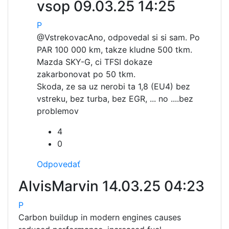
vsop
09.03.25 14:25
P
@Vstrekovac
Ano, odpovedal si si sam. Po
PAR 100 000 km, takze kludne 500 tkm.
Mazda SKY-G, ci TFSI dokaze
zakarbonovat po 50 tkm.
Skoda, ze sa uz nerobi ta 1,8 (EU4) bez
vstreku, bez turba, bez EGR, ... no ....bez
problemov
4
0
Odpovedať
AlvisMarvin
14.03.25 04:23
P
Carbon buildup in modern engines causes