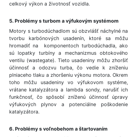
celkový výkon a životnosť vozidla.
5. Problémy s turbom a výfukovým systémom
Motory s turbodúchadlom sú obzvlášť náchylné na
tvorbu karbónových usadenín, ktoré sa môžu
hromadiť na komponentoch turbodúchadla, ako
sú lopatky turbíny a mechanizmus obtokového
ventilu (wastegate). Tieto usadeniny môžu zhoršiť
účinnosť a odozvu turba, čo vedie k zníženiu
plniaceho tlaku a zhoršeniu výkonu motora. Okrem
toho môžu usadeniny vo výfukovom systéme,
vrátane katalyzátora a lambda sondy, narušiť ich
funkčnosť, čo spôsobí zníženú účinnosť úpravy
výfukových plynov a potenciálne poškodenie
katalyzátora.
6. Problémy s voľnobehom a štartovaním