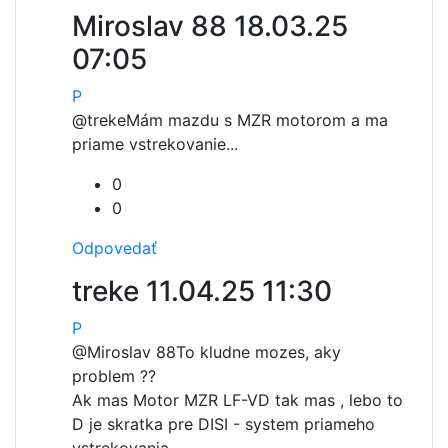
Miroslav 88
18.03.25
07:05
P
@treke
Mám mazdu s MZR motorom a ma
priame vstrekovanie...
0
0
Odpovedať
treke
11.04.25 11:30
P
@Miroslav 88
To kludne mozes, aky
problem ??
Ak mas Motor MZR LF-VD tak mas , lebo to
D je skratka pre DISI - system priameho