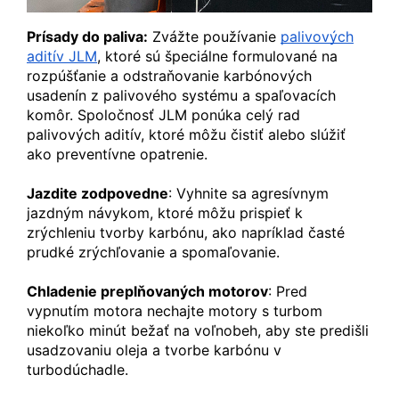
Prísady do paliva:
Zvážte používanie
palivových
aditív JLM
, ktoré sú špeciálne formulované na
rozpúšťanie a odstraňovanie karbónových
usadenín z palivového systému a spaľovacích
komôr. Spoločnosť JLM ponúka celý rad
palivových aditív, ktoré môžu čistiť alebo slúžiť
ako preventívne opatrenie.
Jazdite zodpovedne
: Vyhnite sa agresívnym
jazdným návykom, ktoré môžu prispieť k
zrýchleniu tvorby karbónu, ako napríklad časté
prudké zrýchľovanie a spomaľovanie.
Chladenie preplňovaných motorov
: Pred
vypnutím motora nechajte motory s turbom
niekoľko minút bežať na voľnobeh, aby ste predišli
usadzovaniu oleja a tvorbe karbónu v
turbodúchadle.