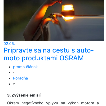
02.05.
Pripravte sa na cestu s auto-
moto produktami OSRAM
promo článok
Poradňa
2
3. Zvýšenie emisií
Okrem negatívneho vplyvu na výkon motora a