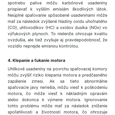
spotrebu paliva môžu karbónové usadeniny
prispievať k vyšším emisiám škodlivých látok.
Neúplné spaľovanie spôsobené usadeninami môže
mať za následok zvýšené hladiny oxidu uhoľnatého
(CO), uhľovodíkov (HC) a oxidov dusíka (NOx) vo
výfukových plynoch. To nielenže ohrozuje kvalitu
ovzdušia, ale tiež zvyšuje aj pravdepodobnosť, že
vozidlo neprejde emisnou kontrolou.
4. Klepanie a ťukanie motora
Uhlíkové usadeniny na povrchu spaľovacej komory
môžu zvýšiť riziko klepania motora a predčasného
zapálenie zmesi. Ak sa tieto abnormálne
spaľovacie javy neriešia, môžu viesť k poškodeniu
motora, čo môže viesť k nákladným opravám
alebo dokonca k výmene motora. Ignorovanie
tohto problému môže mať za následok zníženie
spoľahlivosti a životnosti motora, čo ohrozuje