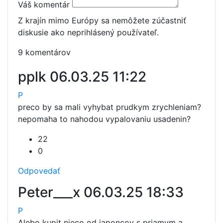
Váš komentár
Z krajín mimo Európy sa nemôžete zúčastniť
diskusie ako neprihlásený používateľ.
9 komentárov
pplk
06.03.25 11:22
P
preco by sa mali vyhybat prudkym zrychleniam?
nepomaha to nahodou vypalovaniu usadenin?
22
0
Odpovedať
Peter___x
06.03.25 18:33
P
Alebo kupit nieco od japoncov s priamym a