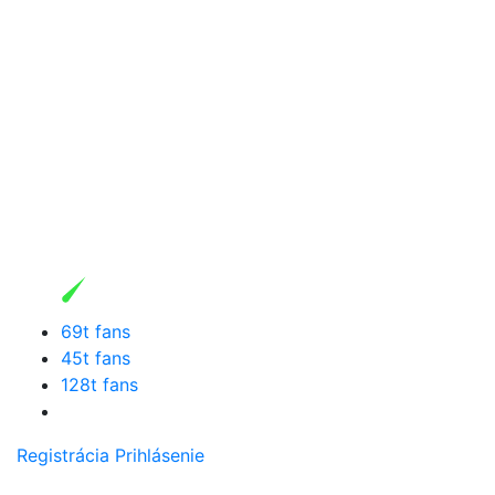
69t fans
45t fans
128t fans
Registrácia
Prihlásenie