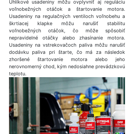
Uhlíkové usadeniny môžu ovplyvniť aj reguláciu
voľnobežných otáčok a štartovanie motora.
Usadeniny na regulačných ventiloch voľnobehu a
škrtiacej klapke môžu narušiť stabilitu
voľnobežných otáčok, čo môže spôsobiť
nepravidelné otáčky alebo zhasínanie motora.
Usadeniny na vstrekovačoch paliva môžu narušiť
dodávku paliva pri štarte, čo má za následok
zhoršené štartovanie motora alebo jeho
nerovnomerný chod, kým nedosiahne prevádzkovú
teplotu.