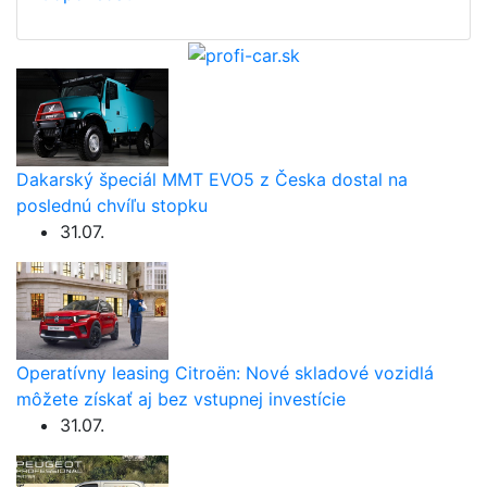
Dakarský špeciál MMT EVO5 z Česka dostal na
poslednú chvíľu stopku
31.07.
Operatívny leasing Citroën: Nové skladové vozidlá
môžete získať aj bez vstupnej investície
31.07.