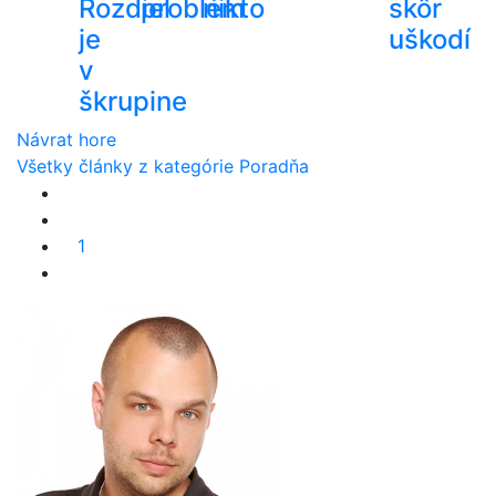
Rozdiel
problém
nikto
skôr
je
uškodí
v
škrupine
Návrat hore
Všetky články z kategórie Poradňa
1