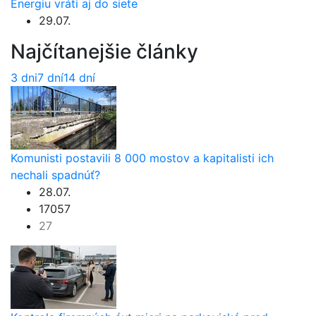
Energiu vráti aj do siete
29.07.
Najčítanejšie články
3 dni
7 dní
14 dní
Komunisti postavili 8 000 mostov a kapitalisti ich
nechali spadnúť?
28.07.
17057
27