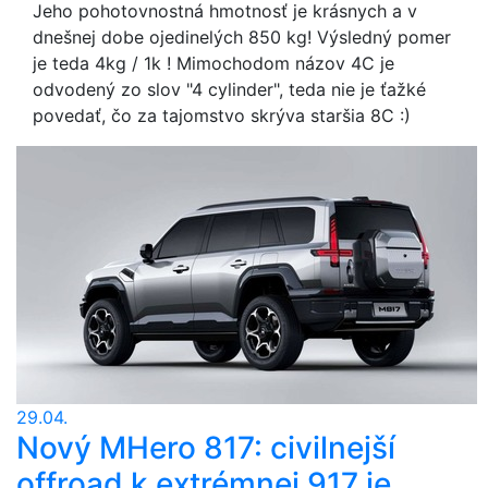
Jeho pohotovnostná hmotnosť je krásnych a v
dnešnej dobe ojedinelých 850 kg! Výsledný pomer
je teda 4kg / 1k ! Mimochodom názov 4C je
odvodený zo slov "4 cylinder", teda nie je ťažké
povedať, čo za tajomstvo skrýva staršia 8C :)
29.04.
Nový MHero 817: civilnejší
offroad k extrémnej 917 je