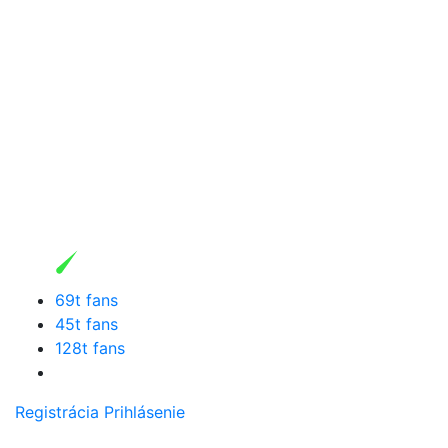
69t fans
45t fans
128t fans
Registrácia
Prihlásenie