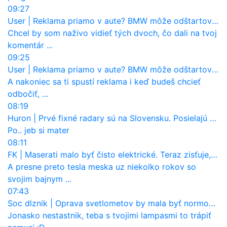
09:27
User
|
Reklama priamo v aute? BMW môže odštartovať nový trend
Chcel by som naživo vidieť tých dvoch, čo dali na tvoj
komentár ...
09:25
User
|
Reklama priamo v aute? BMW môže odštartovať nový trend
A nakoniec sa ti spustí reklama i keď budeš chcieť
odbočiť, ...
08:19
Huron
|
Prvé fixné radary sú na Slovensku. Posielajú už pokuty? Ukáže ich Waze?
Po.. jeb si mater
08:11
FK
|
Maserati malo byť čisto elektrické. Teraz zisťuje, že potrebuje nový osemvalcový motor
A presne preto tesla meska uz niekolko rokov so
svojim bajnym ...
07:43
Soc dlznik
|
Oprava svetlometov by mala byť normou. Jeden nový dnes stojí priemerne 1251 eur!
Jonasko nestastnik, teba s tvojimi lampasmi to trápiť