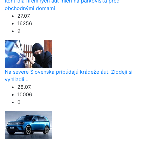
Kontrola firemných áut mieri na parkoviská pred
obchodnými domami
27.07.
16256
9
Na severe Slovenska pribúdajú krádeže áut. Zlodeji si
vyhliadli ...
28.07.
10006
0