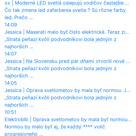
ox
|
Moderné LED svetlá oslepujú vodičov častejšie než staré halogény
Čo tak zmena led zafarbenia svetla ? Sú rôzne farby
led. Prečo ...
14:09
Jessica
|
Maserati malo byť čisto elektrické. Teraz zisťuje, že potrebuje nový osemvalcový motor
„Strata peňazí kvôli podvodníkovi bola jedným z
najhorších ...
14:07
Jessica
|
Na Slovensku pred pár dňami otvorili nové mosty, ktoré to sú?
„Strata peňazí kvôli podvodníkovi bola jedným z
najhorších ...
14:05
Jessica
|
Oprava svetlometov by mala byť normou. Jeden nový dnes stojí priemerne 1251 eur!
„Strata peňazí kvôli podvodníkovi bola jedným z
najhorších ...
10:51
Elektroblb
|
Oprava svetlometov by mala byť normou. Jeden nový dnes stojí priemerne 1251 eur!
Normou by malo byť aj, že každý **** volič
progresivneho ...