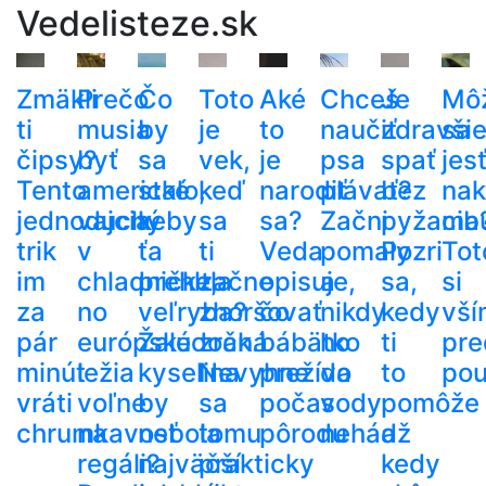
Vedelisteze.sk
Zmäkli
Prečo
Čo
Toto
Aké
Chceš
Je
Mô
ti
musia
by
je
to
naučiť
zdravši
sa
čipsy?
byť
sa
vek,
je
psa
spať
jes
Tento
americké
stalo,
keď
narodiť
plávať?
bez
nak
jednoduchý
vajcia
keby
sa
sa?
Začni
pyžama
cib
trik
v
ťa
ti
Veda
pomaly
Pozri
Tot
im
chladničke,
prehltla
začne
opisuje,
a
sa,
si
za
no
veľryba?
zhoršovať
čo
nikdy
kedy
vší
pár
európske
Žalúdočná
zrak.
bábätko
ho
ti
pre
minút
ležia
kyselina
Nevyhne
prežíva
do
to
pou
vráti
voľne
by
sa
počas
vody
pomôže
chrumkavosť
na
nebola
tomu
pôrodu
nehádž
a
regáli?
najväčší
prakticky
kedy