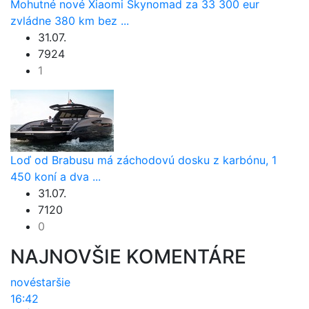
Mohutné nové Xiaomi Skynomad za 33 300 eur
zvládne 380 km bez ...
31.07.
7924
1
Loď od Brabusu má záchodovú dosku z karbónu, 1
450 koní a dva ...
31.07.
7120
0
NAJNOVŠIE KOMENTÁRE
nové
staršie
16:42