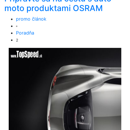
moto produktami OSRAM
promo článok
Poradňa
2