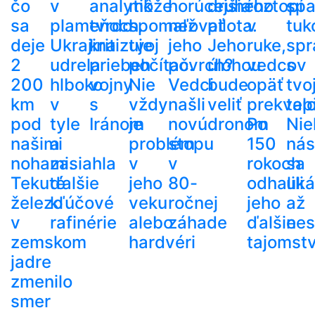
čo
v
analytik
môže
horúcejšia
druhého
roztopí
spa
sa
plameňoch.
tvrdo
spomaľovať
než
pilota.
v
tuk
deje
Ukrajina
kritizuje
tvoj
jeho
Jeho
ruke,
spr
2
udrela
priebeh
počítač.
povrch?
úlohou
vedcov
s
200
hlboko
vojny
Nie
Vedci
bude
opäť
tvo
km
v
s
vždy
našli
veliť
prekvapi
tel
pod
tyle
Iránom
je
novú
dronom
Po
Nie
našimi
a
problém
stopu
150
nás
nohami.
zasiahla
v
v
rokoch
sa
Tekuté
ďalšie
jeho
80-
odhalili
uká
železo
kľúčové
veku
ročnej
jeho
až
v
rafinérie
alebo
záhade
ďalšie
nes
zemskom
hardvéri
tajomst
jadre
zmenilo
smer