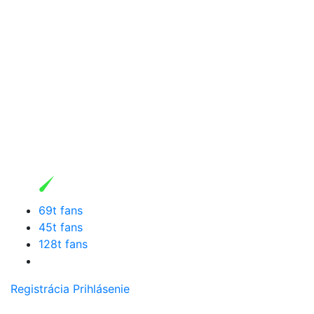
69t fans
45t fans
128t fans
Registrácia
Prihlásenie