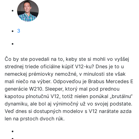
3
Čo by ste povedali na to, keby ste si mohli vo vyššej
strednej triede oficiálne kúpiť V12-ku? Dnes je to u
nemeckej prémiovky nemožné, v minulosti ste však
mali niečo na výber. Odpoveďou je Brabus Mercedes E
generácie W210. Sleeper, ktorý mal pod prednou
kapotou plnotučnú V12, totiž nielen ponúkal „brutálnu“
dynamiku, ale bol aj výnimočný už vo svojej podstate.
Veď dnes si dostupných modelov s V12 narátate azda
len na prstoch dvoch rúk.