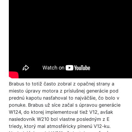
Brabus to totiž často zobral z opačnej strany a
miesto úpravy motora z príslušnej generácie pod
prednú kapotu nasťahoval to najväčšie, čo bolo v
ponuke. Brabus už síce začal s úpravou generácie
W124, do ktorej implementoval tiež V12, avšak
nasledovník W210 bol vlastne posledným z E
triedy, ktorý mal atmosféricky plnenú V12-ku.