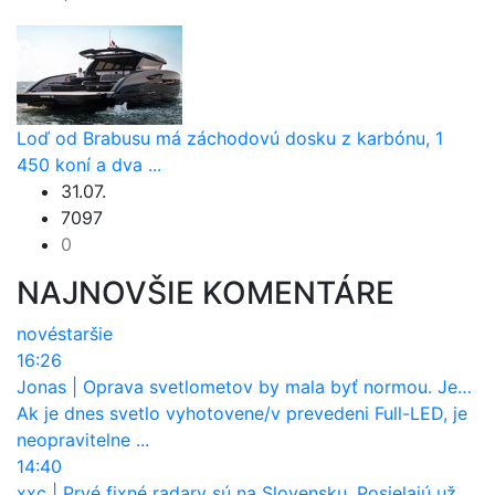
Loď od Brabusu má záchodovú dosku z karbónu, 1
450 koní a dva ...
31.07.
7097
0
NAJNOVŠIE KOMENTÁRE
nové
staršie
16:26
Jonas
|
Oprava svetlometov by mala byť normou. Jeden nový dnes stojí priemerne 1251 eur!
Ak je dnes svetlo vyhotovene/v prevedeni Full-LED, je
neopravitelne ...
14:40
xxc
|
Prvé fixné radary sú na Slovensku. Posielajú už pokuty? Ukáže ich Waze?