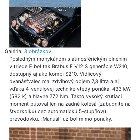
Galéria:
3 obrázkov
Posledným mohykánom s atmosférickým plnením
v triede E bol tak Brabus E V12 S generácie W210,
dostupný aj ako kombi S210. Vidlicový
dvanásťvalec mal zdvihový objem 7,3 litra a aj
vďaka 4-ventilovej technike vtedy ponúkal 433 kW
(582 k) a hlavne 772 Nm. Takto vysoký krútiaci
moment putoval len na zadné kolesá (zabudnite na
štvorkolku) cez automatickú 5-stupňovú
prevodovku. „Manuál“ už bol mimo ponuky.