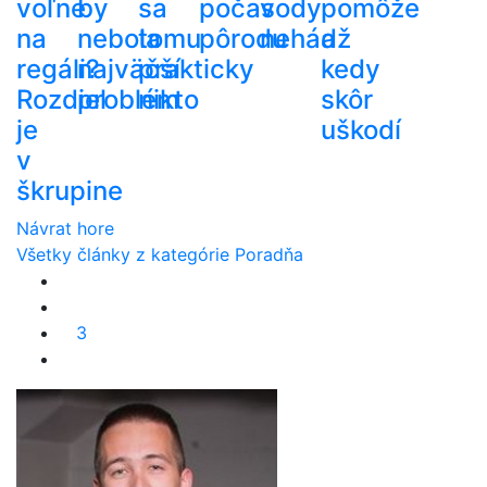
voľne
by
sa
počas
vody
pomôže
na
nebola
tomu
pôrodu
nehádž
a
regáli?
najväčší
prakticky
kedy
Rozdiel
problém
nikto
skôr
je
uškodí
v
škrupine
Návrat hore
Všetky články z kategórie Poradňa
3