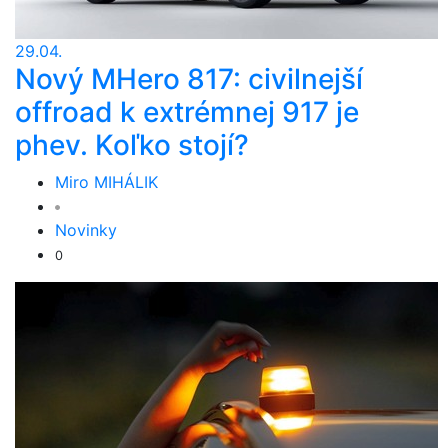
29.04.
Nový MHero 817: civilnejší
offroad k extrémnej 917 je
phev. Koľko stojí?
Miro MIHÁLIK
Novinky
0