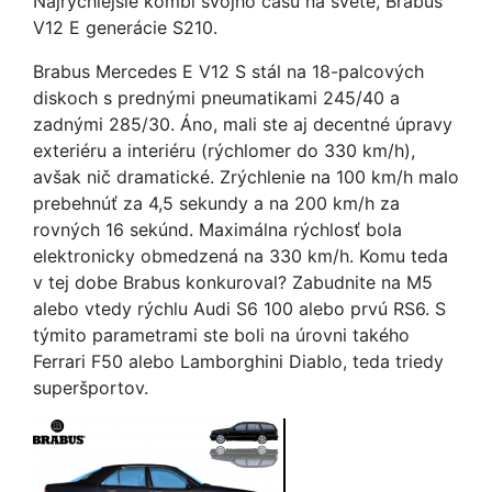
Najrýchlejšie kombi svojho času na svete, Brabus
V12 E generácie S210.
Brabus Mercedes E V12 S stál na 18-palcových
diskoch s prednými pneumatikami 245/40 a
zadnými 285/30. Áno, mali ste aj decentné úpravy
exteriéru a interiéru (rýchlomer do 330 km/h),
avšak nič dramatické. Zrýchlenie na 100 km/h malo
prebehnúť za 4,5 sekundy a na 200 km/h za
rovných 16 sekúnd. Maximálna rýchlosť bola
elektronicky obmedzená na 330 km/h. Komu teda
v tej dobe Brabus konkuroval? Zabudnite na M5
alebo vtedy rýchlu Audi S6 100 alebo prvú RS6. S
týmito parametrami ste boli na úrovni takého
Ferrari F50 alebo Lamborghini Diablo, teda triedy
superšportov.