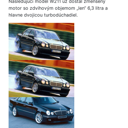
Nasledujúci model W211 už dostal zmenšený
motor so zdvihovým objemom „len“ 6,3 litra a
hlavne dvojicou turbodúchadiel.