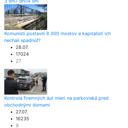
3 dni
7 dní
14 dní
Komunisti postavili 8 000 mostov a kapitalisti ich
nechali spadnúť?
28.07.
17024
27
Kontrola firemných áut mieri na parkoviská pred
obchodnými domami
27.07.
16235
9