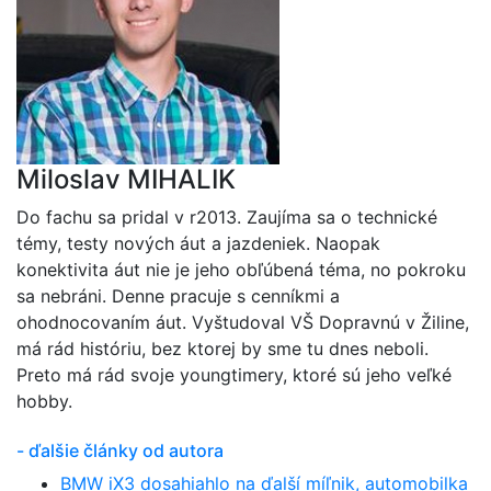
Miloslav MIHALIK
Do fachu sa pridal v r2013. Zaujíma sa o technické
témy, testy nových áut a jazdeniek. Naopak
konektivita áut nie je jeho obľúbená téma, no pokroku
sa nebráni. Denne pracuje s cenníkmi a
ohodnocovaním áut. Vyštudoval VŠ Dopravnú v Žiline,
má rád históriu, bez ktorej by sme tu dnes neboli.
Preto má rád svoje youngtimery, ktoré sú jeho veľké
hobby.
- ďalšie články od autora
BMW iX3 dosahiahlo na ďalší míľnik, automobilka