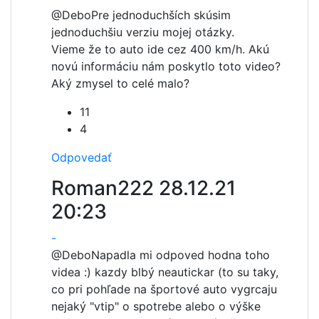
@Debo
Pre jednoduchších skúsim
jednoduchšiu verziu mojej otázky.
Vieme že to auto ide cez 400 km/h. Akú
novú informáciu nám poskytlo toto video?
Aký zmysel to celé malo?
11
4
Odpovedať
Roman222
28.12.21
20:23
-
@Debo
Napadla mi odpoved hodna toho
videa :) kazdy blbý neautickar (to su taky,
co pri pohľade na športové auto vygrcaju
nejaký "vtip" o spotrebe alebo o výške