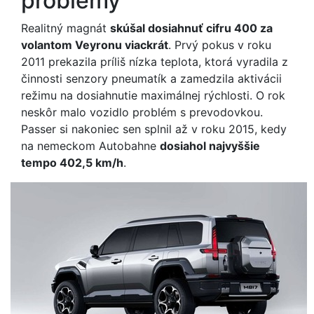
problémy
Realitný magnát
skúšal dosiahnuť cifru 400 za
volantom Veyronu viackrát
. Prvý pokus v roku
2011 prekazila príliš nízka teplota, ktorá vyradila z
činnosti senzory pneumatík a zamedzila aktivácii
režimu na dosiahnutie maximálnej rýchlosti. O rok
neskôr malo vozidlo problém s prevodovkou.
Passer si nakoniec sen splnil až v roku 2015, kedy
na nemeckom Autobahne
dosiahol najvyššie
tempo 402,5 km/h
.