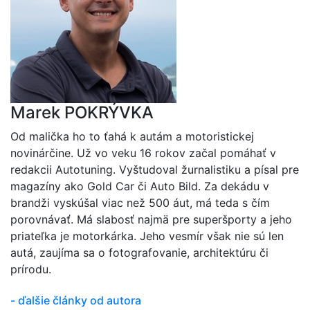
Marek POKRÝVKA
Od malička ho to ťahá k autám a motoristickej
novinárčine. Už vo veku 16 rokov začal pomáhať v
redakcii Autotuning. Vyštudoval žurnalistiku a písal pre
magazíny ako Gold Car či Auto Bild. Za dekádu v
brandži vyskúšal viac než 500 áut, má teda s čím
porovnávať. Má slabosť najmä pre superšporty a jeho
priateľka je motorkárka. Jeho vesmír však nie sú len
autá, zaujíma sa o fotografovanie, architektúru či
prírodu.
- ďalšie články od autora