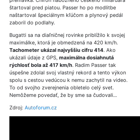
premávka. Chiron nábožného českého miliardára
štartoval pred piatou. Passer ho po modlitbe
naštartoval špeciálnym kľúčom a plynový pedál
zaboril do podlahy.
Bugatti sa na diaľničnej rovinke priblížilo k svojej
maximálke, ktorá je obmedzená na 420 km/h.
Tachometer ukázal najvyššiu cifru 414
. Ako
ukázali údaje z GPS,
maximálna dosiahnutá
rýchlosť bola až 417 km/h
. Radim Passer tak
úspešne zdolal svoj vlastný rekord a tento výkon
spolu s cestou vedúcou k nemu zachytil na video.
To od svojho zverejnenia obletelo celý svet.
Nemôžeme povedať, že by sme sa čudovali...
Zdroj:
Autoforum.cz