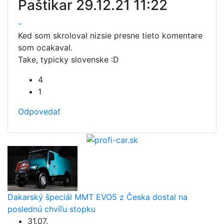
Paštikar
29.12.21 11:22
-
Ked som skroloval nizsie presne tieto komentare
som ocakaval.
Take, typicky slovenske :D
4
1
Odpovedať
Dakarský špeciál MMT EVO5 z Česka dostal na
poslednú chvíľu stopku
31.07.