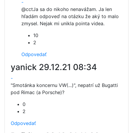
-
@cct
Ja sa do nikoho nenavážam. Ja len
hľadám odpoveď na otázku že aký to malo
zmysel. Nejak mi unikla pointa videa.
10
2
Odpovedať
yanick
29.12.21 08:34
-
"Smotánka koncernu VW(...)", nepatrí už Bugatti
pod Rimac (a Porsche)?
0
2
Odpovedať