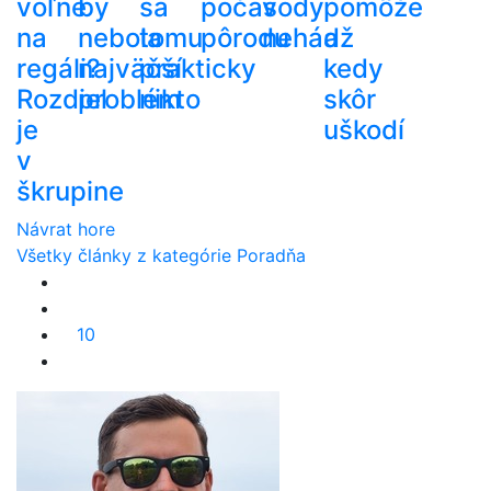
voľne
by
sa
počas
vody
pomôže
na
nebola
tomu
pôrodu
nehádž
a
regáli?
najväčší
prakticky
kedy
Rozdiel
problém
nikto
skôr
je
uškodí
v
škrupine
Návrat hore
Všetky články z kategórie Poradňa
10