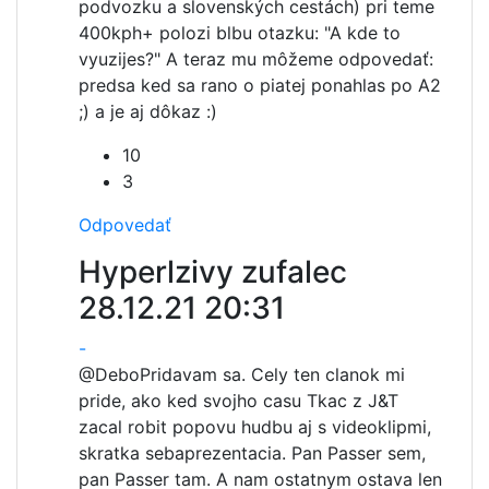
podvozku a slovenských cestách) pri teme
400kph+ polozi blbu otazku: "A kde to
vyuzijes?" A teraz mu môžeme odpovedať:
predsa ked sa rano o piatej ponahlas po A2
;) a je aj dôkaz :)
10
3
Odpovedať
Hyperlzivy zufalec
28.12.21 20:31
-
@Debo
Pridavam sa. Cely ten clanok mi
pride, ako ked svojho casu Tkac z J&T
zacal robit popovu hudbu aj s videoklipmi,
skratka sebaprezentacia. Pan Passer sem,
pan Passer tam. A nam ostatnym ostava len