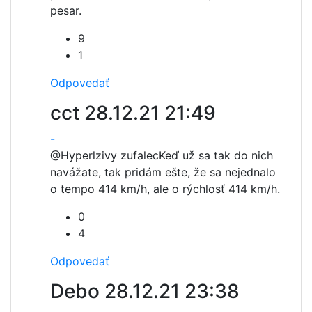
pesar.
9
1
Odpovedať
cct
28.12.21 21:49
-
@Hyperlzivy zufalec
Keď už sa tak do nich
navážate, tak pridám ešte, že sa nejednalo
o tempo 414 km/h, ale o rýchlosť 414 km/h.
0
4
Odpovedať
Debo
28.12.21 23:38