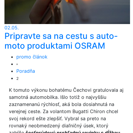
02.05.
Pripravte sa na cestu s auto-
moto produktami OSRAM
promo článok
Poradňa
2
K tomuto výkonu bohatému Čechovi gratulovala aj
samotná automobilka. Išlo totiž o najvyššiu
zaznamenanú rýchlosť, aká bola dosiahnutá na
verejnej ceste. Za volantom Bugatti Chiron chcel
svoj rekord ešte zlepšiť. Vybral sa preto na
rovnaký neobmedzený diaľničný úsek, ktorý
zahŕňa
šesťprúdovú prehľadnú rovinku s dĺžkou