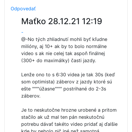
Odpovedať
Maťko
28.12.21 12:19
-
@-
No tých zhliadnutí mohli byť kľudne
milióny, aj 10+ ak by to bolo normálne
video s ak nie celej tak aspoň finálnej
(300+ do maximálky) časti jazdy.
Lenže ono to s 6:30 videa je tak 30s (keď
som optimista) záberov z jazdy ktoré sú
ešte """"úžasne"""" postrihané do 2-3s
záberov.
Je to neskutočne hrozne urobené a pritom
stačilo ak už mal ten pán neskutočnú
potrebu dávať takéto video pridať aj ďalšie
kde by nebolo nič iné než samotná