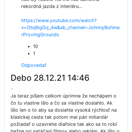
rekordná jazda z interiéru...
https://www.youtube.com/watch?
v=Otq8lgGq_4w&ab_channel=JohnnyBohme
rProvingGrounds
10
1
Odpovedať
Debo
28.12.21 14:46
-
Ja teraz píšem celkom úprimne že nechápem o
čo tu vlastne išlo a čo sa vlastne dosiahlo. Ak
išlo len o to aby sa dosiahla vysoká rýchlosť na
klasickej ceste tak potom mal pán miliardár
požiadať o uzavretie diaľnice tak ako sa to robí
bežne pri natáčaní filmov alebo reklám. Ak išlo o