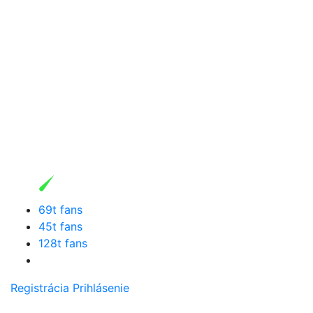
69t fans
45t fans
128t fans
Registrácia
Prihlásenie