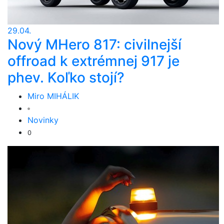
29.04.
Nový MHero 817: civilnejší
offroad k extrémnej 917 je
phev. Koľko stojí?
Miro MIHÁLIK
Novinky
0