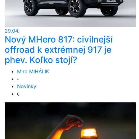
29.04.
Nový MHero 817: civilnejší
offroad k extrémnej 917 je
phev. Koľko stojí?
Miro MIHÁLIK
Novinky
0