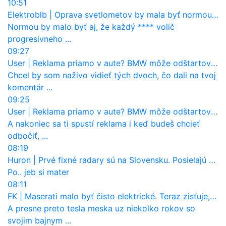
10:51
Elektroblb
|
Oprava svetlometov by mala byť normou. Jeden nový dnes stojí priemerne 1251 eur!
Normou by malo byť aj, že každý **** volič
progresivneho ...
09:27
User
|
Reklama priamo v aute? BMW môže odštartovať nový trend
Chcel by som naživo vidieť tých dvoch, čo dali na tvoj
komentár ...
09:25
User
|
Reklama priamo v aute? BMW môže odštartovať nový trend
A nakoniec sa ti spustí reklama i keď budeš chcieť
odbočiť, ...
08:19
Huron
|
Prvé fixné radary sú na Slovensku. Posielajú už pokuty? Ukáže ich Waze?
Po.. jeb si mater
08:11
FK
|
Maserati malo byť čisto elektrické. Teraz zisťuje, že potrebuje nový osemvalcový motor
A presne preto tesla meska uz niekolko rokov so
svojim bajnym ...