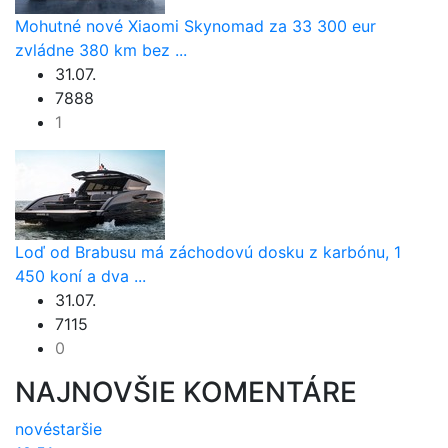
Mohutné nové Xiaomi Skynomad za 33 300 eur
zvládne 380 km bez ...
31.07.
7888
1
Loď od Brabusu má záchodovú dosku z karbónu, 1
450 koní a dva ...
31.07.
7115
0
NAJNOVŠIE KOMENTÁRE
nové
staršie