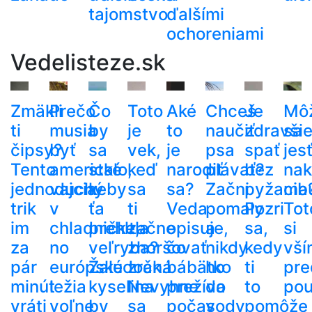
tajomstvo
ďalšími
ochoreniami
Vedelisteze.sk
Zmäkli
Prečo
Čo
Toto
Aké
Chceš
Je
Mô
ti
musia
by
je
to
naučiť
zdravši
sa
čipsy?
byť
sa
vek,
je
psa
spať
jes
Tento
americké
stalo,
keď
narodiť
plávať?
bez
nak
jednoduchý
vajcia
keby
sa
sa?
Začni
pyžama
cib
trik
v
ťa
ti
Veda
pomaly
Pozri
Tot
im
chladničke,
prehltla
začne
opisuje,
a
sa,
si
za
no
veľryba?
zhoršovať
čo
nikdy
kedy
vší
pár
európske
Žalúdočná
zrak.
bábätko
ho
ti
pre
minút
ležia
kyselina
Nevyhne
prežíva
do
to
pou
vráti
voľne
by
sa
počas
vody
pomôže