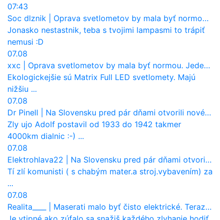
07:43
Soc dlznik
|
Oprava svetlometov by mala byť normou. Jeden nový dnes stojí priemerne 1251 eur!
Jonasko nestastnik, teba s tvojimi lampasmi to trápiť
nemusi :D
07.08
xxc
|
Oprava svetlometov by mala byť normou. Jeden nový dnes stojí priemerne 1251 eur!
Ekologickejšie sú Matrix Full LED svetlomety. Majú
nižšiu ...
07.08
Dr Pinell
|
Na Slovensku pred pár dňami otvorili nové mosty, ktoré to sú?
Zly ujo Adolf postavil od 1933 do 1942 takmer
4000km dialnic :-) ...
07.08
Elektrohlava22
|
Na Slovensku pred pár dňami otvorili nové mosty, ktoré to sú?
Tí zlí komunisti ( s chabým mater.a stroj.vybavením) za
...
07.08
Realita____
|
Maserati malo byť čisto elektrické. Teraz zisťuje, že potrebuje nový osemvalcový motor
Je vtipné ako zúfalo sa snažiš každého zlyhanie hodiť