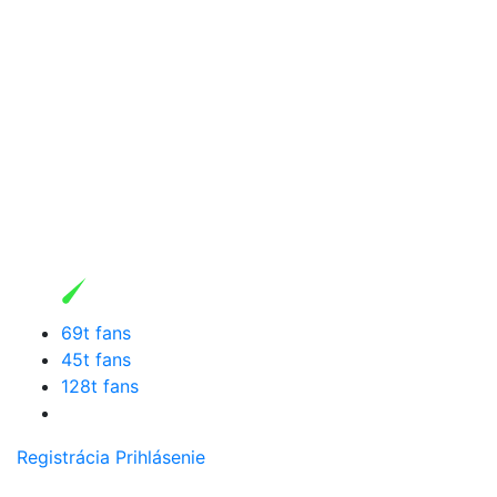
69t fans
45t fans
128t fans
Registrácia
Prihlásenie