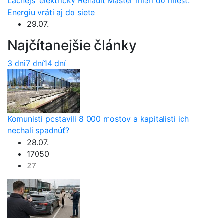
Lacnejší elektrický Renault Master mieri do miest.
Energiu vráti aj do siete
29.07.
Najčítanejšie články
3 dni
7 dní
14 dní
Komunisti postavili 8 000 mostov a kapitalisti ich
nechali spadnúť?
28.07.
17050
27