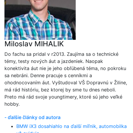
Miloslav MIHALIK
Do fachu sa pridal v r2013. Zaujíma sa o technické
témy, testy nových áut a jazdeniek. Naopak
konektivita áut nie je jeho obľúbená téma, no pokroku
sa nebráni. Denne pracuje s cenníkmi a
ohodnocovaním áut. Vyštudoval VŠ Dopravnú v Žiline,
má rád históriu, bez ktorej by sme tu dnes neboli.
Preto má rád svoje youngtimery, ktoré sú jeho veľké
hobby.
- ďalšie články od autora
BMW iX3 dosahiahlo na ďalší míľnik, automobilka