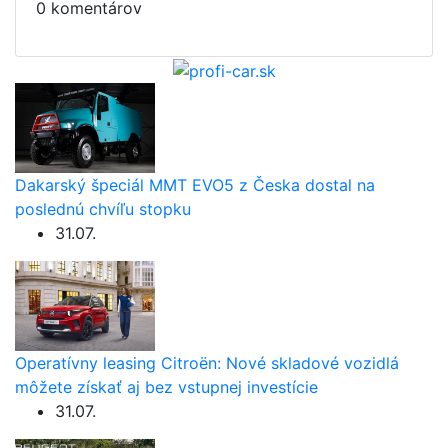
0 komentárov
Dakarský špeciál MMT EVO5 z Česka dostal na
poslednú chvíľu stopku
31.07.
Operatívny leasing Citroën: Nové skladové vozidlá
môžete získať aj bez vstupnej investície
31.07.