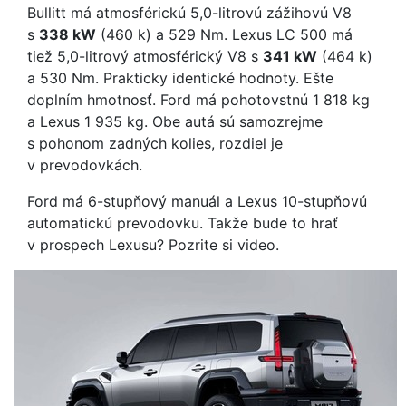
Bullitt má atmosférickú 5,0-litrovú zážihovú V8
s
338 kW
(460 k) a 529 Nm. Lexus LC 500 má
tiež 5,0-litrový atmosférický V8 s
341 kW
(464 k)
a 530 Nm. Prakticky identické hodnoty. Ešte
doplním hmotnosť. Ford má pohotovstnú 1 818 kg
a Lexus 1 935 kg. Obe autá sú samozrejme
s pohonom zadných kolies, rozdiel je
v prevodovkách.
Ford má 6-stupňový manuál a Lexus 10-stupňovú
automatickú prevodovku. Takže bude to hrať
v prospech Lexusu? Pozrite si video.