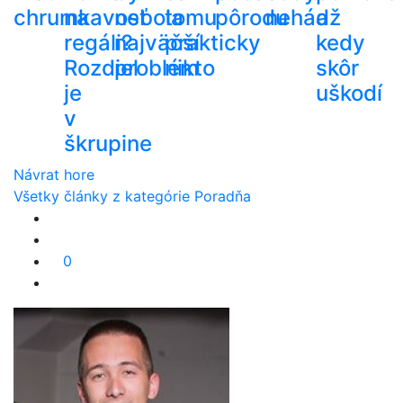
chrumkavosť
na
nebola
tomu
pôrodu
nehádž
a
regáli?
najväčší
prakticky
kedy
Rozdiel
problém
nikto
skôr
je
uškodí
v
škrupine
Návrat hore
Všetky články z kategórie Poradňa
0