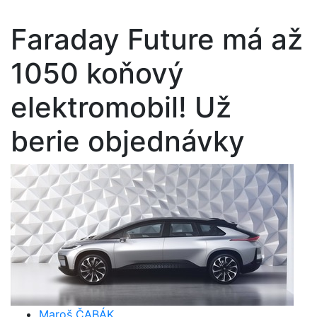
Faraday Future má až
1050 koňový
elektromobil! Už
berie objednávky
Maroš ČABÁK