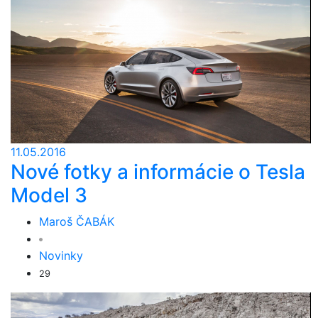
11.05.2016
Nové fotky a informácie o Tesla
Model 3
Maroš ČABÁK
Novinky
29