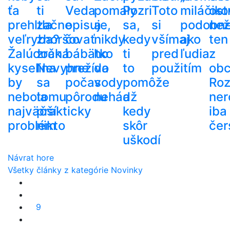
ťa
ti
Veda
pomaly
Pozri
Toto
miláčiko
ost
prehltla
začne
opisuje,
a
sa,
si
podobn
než
veľryba?
zhoršovať
čo
nikdy
kedy
všímaj
ako
ten
Žalúdočná
zrak.
bábätko
ho
ti
pred
ľudia
z
kyselina
Nevyhne
prežíva
do
to
použitím
ob
by
sa
počas
vody
pomôže
Roz
nebola
tomu
pôrodu
nehádž
a
ner
najväčší
prakticky
kedy
iba
problém
nikto
skôr
čer
uškodí
Návrat hore
Všetky články z kategórie Novinky
9