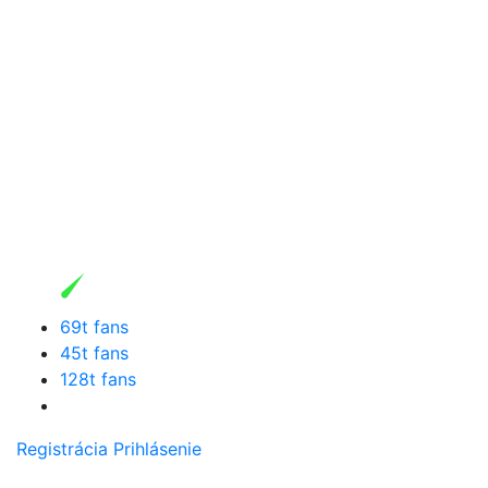
69t fans
45t fans
128t fans
Registrácia
Prihlásenie