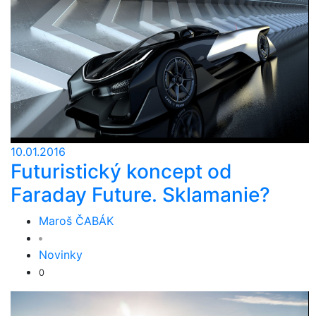
10.01.2016
Futuristický koncept od
Faraday Future. Sklamanie?
Maroš ČABÁK
Novinky
0