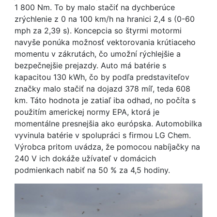
1 800 Nm. To by malo stačiť na dychberúce
zrýchlenie z 0 na 100 km/h na hranici 2,4 s (0-60
mph za 2,39 s). Koncepcia so štyrmi motormi
navyše ponúka možnosť vektorovania krútiaceho
momentu v zákrutách, čo umožní rýchlejšie a
bezpečnejšie prejazdy. Auto má batérie s
kapacitou 130 kWh, čo by podľa predstaviteľov
značky malo stačiť na dojazd 378 míľ, teda 608
km. Táto hodnota je zatiaľ iba odhad, no počíta s
použitím americkej normy EPA, ktorá je
momentálne presnejšia ako európska. Automobilka
vyvinula batérie v spolupráci s firmou LG Chem.
Výrobca pritom uvádza, že pomocou nabíjačky na
240 V ich dokáže užívateľ v domácich
podmienkach nabiť na 50 % za 4,5 hodiny.