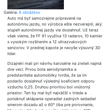
Galéria:
6 obrázkov
Auto má byť samozrejme pripravené na
autonómnu jazdu, no výrobca ešte nezverejnil, aký
stupeň autonómnej jazdy vie dosiahnuť. Už teraz
však vieme, že FF 91 využíva 13 radarov, 10 kamier
s vysokým rozšírením a 12 ultrazvukových
senzorov. V prednej kapote je navyše výsuvný 3D
lidar.
Dizajnéri mali pri návrhu karosérie na zreteli najmä
dve veci. Prvou bola aerodynamika a
predstavitelia automobilky tvrdia, že sa im
podarilo dosiahnuť výsledný koeficient odporu
vzduchu 0,25. Druhou prioritou bol vnútorný
priestor. Ten by mal byť najväčší v triede a
ponúknuť sklápanie operadiel zadných sedadiel
smerom dozadu až o 60° (iba pre porovnanie,