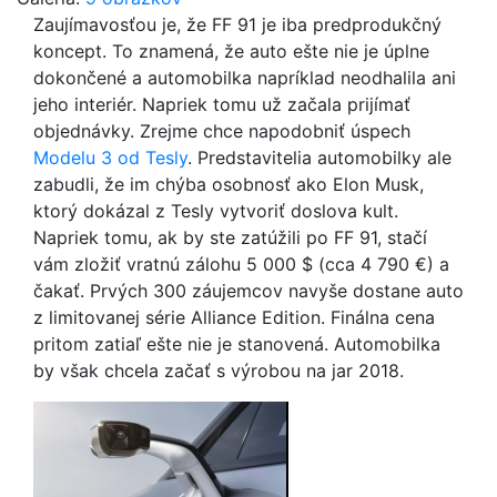
Zaujímavosťou je, že FF 91 je iba predprodukčný
koncept. To znamená, že auto ešte nie je úplne
dokončené a automobilka napríklad neodhalila ani
jeho interiér. Napriek tomu už začala prijímať
objednávky. Zrejme chce napodobniť úspech
Modelu 3 od Tesly
. Predstavitelia automobilky ale
zabudli, že im chýba osobnosť ako Elon Musk,
ktorý dokázal z Tesly vytvoriť doslova kult.
Napriek tomu, ak by ste zatúžili po FF 91, stačí
vám zložiť vratnú zálohu 5 000 $ (cca 4 790 €) a
čakať. Prvých 300 záujemcov navyše dostane auto
z limitovanej série Alliance Edition. Finálna cena
pritom zatiaľ ešte nie je stanovená. Automobilka
by však chcela začať s výrobou na jar 2018.