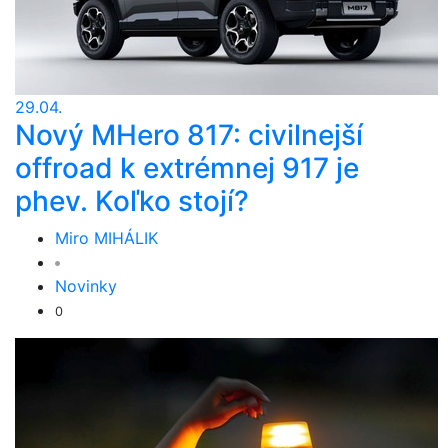
29.04.
Nový MHero 817: civilnejší
offroad k extrémnej 917 je
phev. Koľko stojí?
Miro MIHÁLIK
Novinky
0