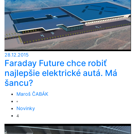
28.12.2015
Faraday Future chce robiť
najlepšie elektrické autá. Má
šancu?
Maroš ČABÁK
Novinky
4