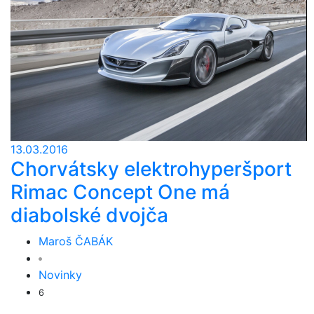
13.03.2016
Chorvátsky elektrohyperšport
Rimac Concept One má
diabolské dvojča
Maroš ČABÁK
Novinky
6