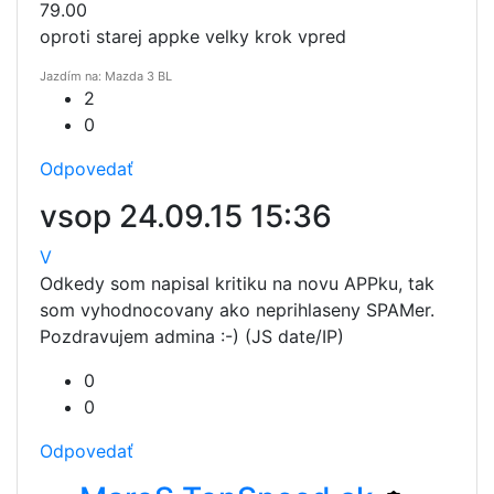
79.00
oproti starej appke velky krok vpred
Jazdím na: Mazda 3 BL
2
0
Odpovedať
vsop
24.09.15 15:36
V
Odkedy som napisal kritiku na novu APPku, tak
som vyhodnocovany ako neprihlaseny SPAMer.
Pozdravujem admina :-) (JS date/IP)
0
0
Odpovedať