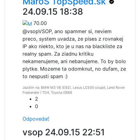
MaroS TopSpeed.sk
24.09.15 18:38
70.00
@vsop
VSOP, ano spammer si, neviem
preco, system uvadza, ze pises z rovnakej
IP ako niekto, kto je u nas na blackliste za
realny spam. Za ziadnu kritiku
nekamenujeme, ani nebanujeme. To by bolo
plytke. Mozeme ta odomknut, no dufam, ze
to nespusti spam :)
Jazdím na: BMW M3 V8 (E92), Lexus LC500 coupé, Land Rover
Freelander I TD4, Toyota GR86
2
0
Odpovedať
vsop
24.09.15 22:51