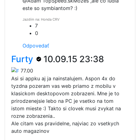
@Adam TopSpeed.sk
Mozes ,ale co ludia
este so symbiantom? :)
Jazdím na: Honda CRV
7
0
Odpovedať
Furty
10.09.15 23:38
77.00
Asi si appku aj ja nainstalujem. Aspon 4x do
tyzdna pozeram vas web priamo z mobilu v
klasickom desktopovom zobrazeni. Mne je to
prirodzenejsie lebo na PC je vsetko na tom
istom mieste :) Takto si clovek musi zvykat na
rozne zobrazenia..
Ale citam vas pravidelne, najviac zo vsetkych
auto magazinov