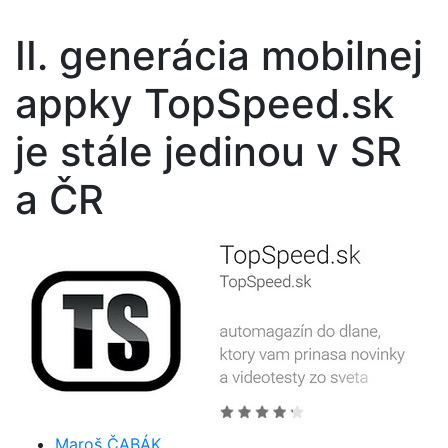
II. generácia mobilnej
appky TopSpeed.sk
je stále jedinou v SR
a ČR
Maroš ČABÁK