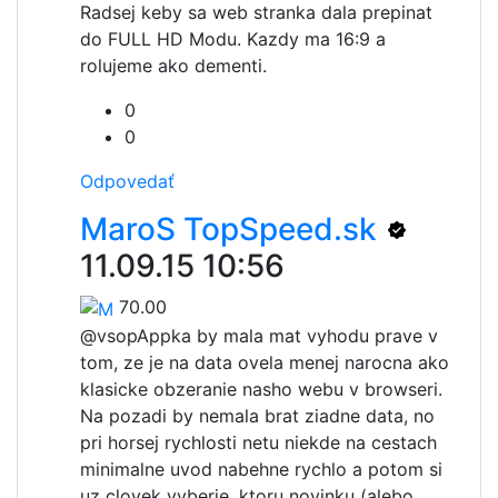
Radsej keby sa web stranka dala prepinat
do FULL HD Modu. Kazdy ma 16:9 a
rolujeme ako dementi.
0
0
Odpovedať
MaroS TopSpeed.sk
11.09.15 10:56
70.00
@vsop
Appka by mala mat vyhodu prave v
tom, ze je na data ovela menej narocna ako
klasicke obzeranie nasho webu v browseri.
Na pozadi by nemala brat ziadne data, no
pri horsej rychlosti netu niekde na cestach
minimalne uvod nabehne rychlo a potom si
uz clovek vyberie, ktoru novinku (alebo