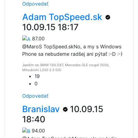
Odpovedať
Adam TopSpeed.sk
10.09.15 18:17
87.00
@MaroS TopSpeed.sk
No, a my s Windows
Phone sa nebudeme radšej ani pýtať :-D :-)
Jazdím na: BMW 130i E87, Mercedes GLE coupé 350d,
Mitsubishi L200 2.5 DiD
19
0
Odpovedať
Branislav
10.09.15
18:40
94.00