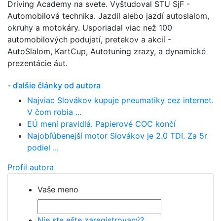
Driving Academy na svete. Vyštudoval STU SjF -
Automobilová technika. Jazdil alebo jazdí autoslalom,
okruhy a motokáry. Usporiadal viac než 100
automobilových podujatí, pretekov a akcií -
AutoSlalom, KartCup, Autotuning zrazy, a dynamické
prezentácie áut.
- ďalšie články od autora
Najviac Slovákov kupuje pneumatiky cez internet.
V čom robia ...
EÚ mení pravidlá. Papierové COC končí
Najobľúbenejší motor Slovákov je 2.0 TDI. Za 5r
podiel ...
Profil autora
Vaše meno
Nie ste ešte zaregistrovaný?