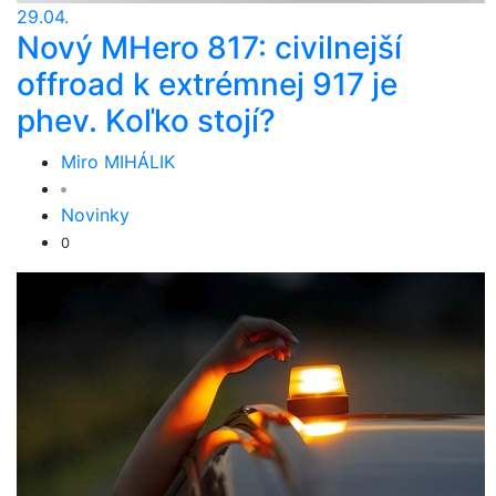
29.04.
Nový MHero 817: civilnejší
offroad k extrémnej 917 je
phev. Koľko stojí?
Miro MIHÁLIK
Novinky
0