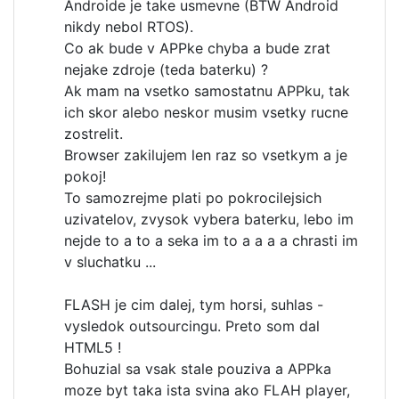
Androide je take usmevne (BTW Android
nikdy nebol RTOS).
Co ak bude v APPke chyba a bude zrat
nejake zdroje (teda baterku) ?
Ak mam na vsetko samostatnu APPku, tak
ich skor alebo neskor musim vsetky rucne
zostrelit.
Browser zakilujem len raz so vsetkym a je
pokoj!
To samozrejme plati po pokrocilejsich
uzivatelov, zvysok vybera baterku, lebo im
nejde to a to a seka im to a a a a chrasti im
v sluchatku ...
FLASH je cim dalej, tym horsi, suhlas -
vysledok outsourcingu. Preto som dal
HTML5 !
Bohuzial sa vsak stale pouziva a APPka
moze byt taka ista svina ako FLAH player,