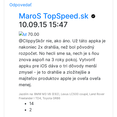
Odpovedať
MaroS TopSpeed.sk
10.09.15 15:47
70.00
@Clippy
Skôr nie, ako áno. Už táto appka je
nakoniec 2x drahšia, než bol pôvodný
rozpočet. No hecli sme sa, nech je s ňou
znova aspoň na 3 roky pokoj. Vytvoriť
appku pre iOS dáva o tri dôvody menší
zmysel - je to drahšie a zložitejšie a
majiteľov produktov apple je oveľa oveľa
menej.
Jazdím na: BMW M3 V8 (E92), Lexus LC500 coupé, Land Rover
Freelander I TD4, Toyota GR86
14
2