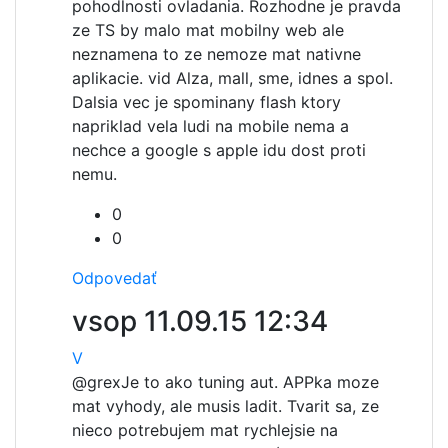
pohodlnosti ovladania. Rozhodne je pravda
ze TS by malo mat mobilny web ale
neznamena to ze nemoze mat nativne
aplikacie. vid Alza, mall, sme, idnes a spol.
Dalsia vec je spominany flash ktory
napriklad vela ludi na mobile nema a
nechce a google s apple idu dost proti
nemu.
0
0
Odpovedať
vsop
11.09.15 12:34
V
@grex
Je to ako tuning aut. APPka moze
mat vyhody, ale musis ladit. Tvarit sa, ze
nieco potrebujem mat rychlejsie na