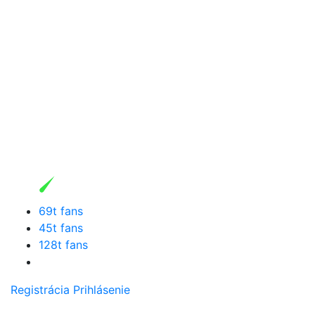
69t fans
45t fans
128t fans
Registrácia
Prihlásenie