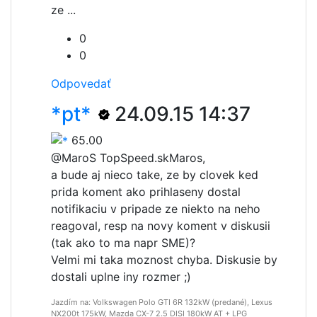
ze ...
0
0
Odpovedať
*pt*
24.09.15 14:37
65.00
@MaroS TopSpeed.sk
Maros,
a bude aj nieco take, ze by clovek ked
prida koment ako prihlaseny dostal
notifikaciu v pripade ze niekto na neho
reagoval, resp na novy koment v diskusii
(tak ako to ma napr SME)?
Velmi mi taka moznost chyba. Diskusie by
dostali uplne iny rozmer ;)
Jazdím na: Volkswagen Polo GTI 6R 132kW (predané), Lexus
NX200t 175kW, Mazda CX-7 2.5 DISI 180kW AT + LPG