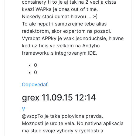
containery ti to je aj tak na 2 veci a cista
kvazi WAPka je dnes out of time.
Niekedy staci dumat hlavou ... :-)
To ale nepatri samozrejme tebe alias
redaktorom, skor expertom na pozadi.
Vyrabat APPky je vsak jednoduchsie, hlavne
ked uz ficis vo velkom na Andyho
frameworku s integrovanym IDE.
0
0
Odpovedať
grex
11.09.15 12:14
V
@vsop
To je taka polovicna pravda.
Moznosti je urcite vela. No nativna aplikacia
ma stale svoje vyhody v rychlosti a