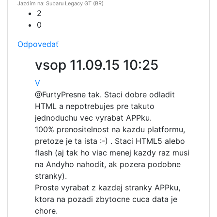
Jazdím na: Subaru Legacy GT (BR)
2
0
Odpovedať
vsop
11.09.15 10:25
V
@Furty
Presne tak. Staci dobre odladit
HTML a nepotrebujes pre takuto
jednoduchu vec vyrabat APPku.
100% prenositelnost na kazdu platformu,
pretoze je ta ista :-) . Staci HTML5 alebo
flash (aj tak ho viac menej kazdy raz musi
na Andyho nahodit, ak pozera podobne
stranky).
Proste vyrabat z kazdej stranky APPku,
ktora na pozadi zbytocne cuca data je
chore.