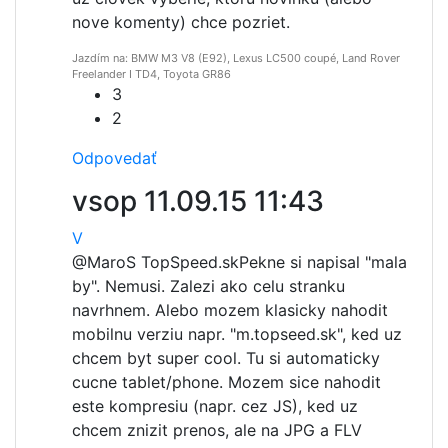
nove komenty) chce pozriet.
Jazdím na: BMW M3 V8 (E92), Lexus LC500 coupé, Land Rover
Freelander I TD4, Toyota GR86
3
2
Odpovedať
vsop
11.09.15 11:43
V
@MaroS TopSpeed.sk
Pekne si napisal "mala
by". Nemusi. Zalezi ako celu stranku
navrhnem. Alebo mozem klasicky nahodit
mobilnu verziu napr. "m.topseed.sk", ked uz
chcem byt super cool. Tu si automaticky
cucne tablet/phone. Mozem sice nahodit
este kompresiu (napr. cez JS), ked uz
chcem znizit prenos, ale na JPG a FLV