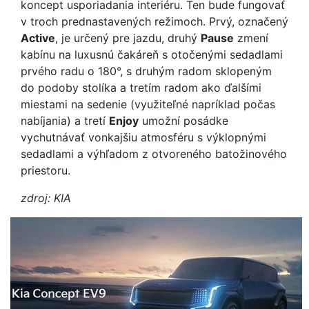
koncept usporiadania interiéru. Ten bude fungovať
v troch prednastavených režimoch. Prvý, označený
Active
, je určený pre jazdu, druhý
Pause
zmení
kabínu na luxusnú čakáreň s otočenými sedadlami
prvého radu o 180°, s druhým radom sklopeným
do podoby stolíka a tretím radom ako ďalšími
miestami na sedenie (využiteľné napríklad počas
nabíjania) a tretí
Enjoy
umožní posádke
vychutnávať vonkajšiu atmosféru s výklopnými
sedadlami a výhľadom z otvoreného batožinového
priestoru.
zdroj: KIA