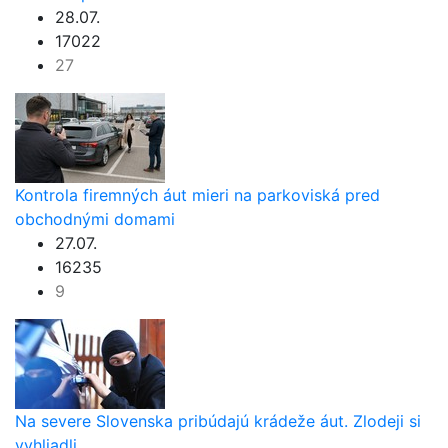
28.07.
17022
27
Kontrola firemných áut mieri na parkoviská pred
obchodnými domami
27.07.
16235
9
Na severe Slovenska pribúdajú krádeže áut. Zlodeji si
vyhliadli ...