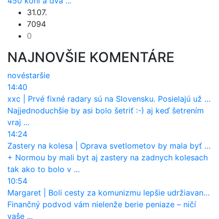
450 koní a dva ...
31.07.
7094
0
NAJNOVŠIE KOMENTÁRE
nové
staršie
14:40
xxc
|
Prvé fixné radary sú na Slovensku. Posielajú už pokuty? Ukáže ich Waze?
Najjednoduchšie by asi bolo šetriť :-) aj keď šetrením
vraj ...
14:24
Zastery na kolesa
|
Oprava svetlometov by mala byť normou. Jeden nový dnes stojí priemerne 1251 eur!
+ Normou by mali byt aj zastery na zadnych kolesach
tak ako to bolo v ...
10:54
Margaret
|
Boli cesty za komunizmu lepšie udržiavané ako dnes?
Finančný podvod vám nielenže berie peniaze – ničí
vaše ...