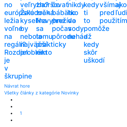
no
veľryba?
zhoršovať
čo
nikdy
kedy
všímaj
ako
európske
Žalúdočná
zrak.
bábätko
ho
ti
pred
ľud
ležia
kyselina
Nevyhne
prežíva
do
to
použití
voľne
by
sa
počas
vody
pomôže
na
nebola
tomu
pôrodu
nehádž
a
regáli?
najväčší
prakticky
kedy
Rozdiel
problém
nikto
skôr
je
uškodí
v
škrupine
Návrat hore
Všetky články z kategórie Novinky
1