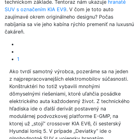
technickom základe. Tentoraz nám ukazuje
hranaté
SUV s označením KIA EV9
. V čom je toto auto
zaujímavé okrem originálneho designu? Počas
nabíjania sa vie jeho kabína rýchlo premeniť na luxusnú
čakáreň.
1
Ako tvrdí samotný výrobca, pozeráme sa na jeden
z najprepracovanejších elektromobilov súčasnosti.
Konštruktéri ho totiž vybavili mnohými
dômyselnými riešeniami, ktoré uľahčia posádke
elektrického auta každodenný život. Z technického
hľadiska ide o ďalší derivát postavený na
modulárnej podvozkovej platforme E-GMP, na
ktorej už „stojí“ crossover KIA EV6, či sesterský
Hyundai Ioniq 5. V prípade „Deviatky“ ide o
plnohodnotné SUV s vojensky hranatým