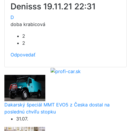
Denisss
19.11.21 22:31
D
doba krabicová
2
2
Odpovedať
Dakarský špeciál MMT EVO5 z Česka dostal na
poslednú chvíľu stopku
31.07.