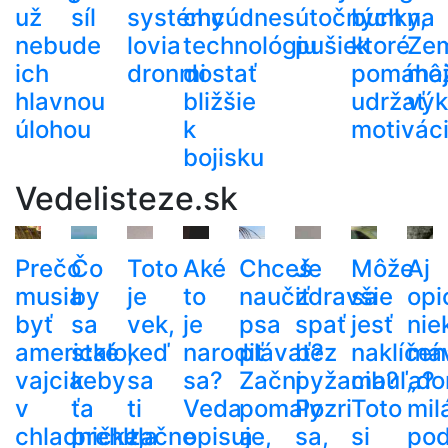
už
síl
systémy
chcú
dnes
útočných
bunky,
na
nebude
lovia
technológiu
pušiek
ktoré
Ze
ich
dronmi
dostať
pomáha
mô
hlavnou
bližšie
udržať
výk
úlohou
k
motivác
bojisku
Vedelisteze.sk
Prečo
Čo
Toto
Aké
Chceš
Je
Môže
Aj
musia
by
je
to
naučiť
zdravšie
sa
opi
byť
sa
vek,
je
psa
spať
jesť
nie
americké
stalo,
keď
narodiť
plávať?
bez
naklíčen
má
vajcia
keby
sa
sa?
Začni
pyžama?
cibuľa?
„do
v
ťa
ti
Veda
pomaly
Pozri
Toto
mil
chladničke,
prehltla
začne
opisuje,
a
sa,
si
po