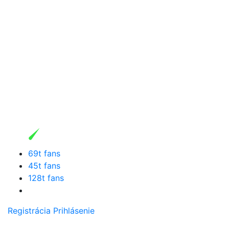
69t fans
45t fans
128t fans
Registrácia
Prihlásenie