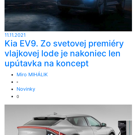
11.11.2021
Kia EV9. Zo svetovej premiéry
vlajkovej lode je nakoniec len
upútavka na koncept
Miro MIHÁLIK
Novinky
0