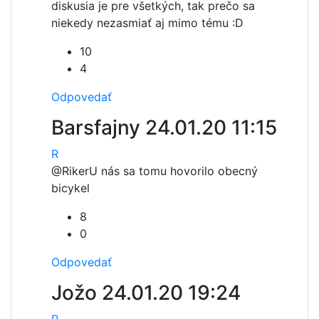
diskusia je pre všetkých, tak prečo sa
niekedy nezasmiať aj mimo tému :D
10
4
Odpovedať
Barsfajny
24.01.20 11:15
R
@Riker
U nás sa tomu hovorilo obecný
bicykel
8
0
Odpovedať
Jožo
24.01.20 19:24