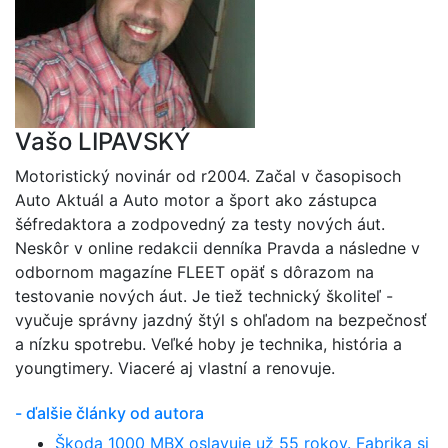
Vašo LIPAVSKÝ
Motoristický novinár od r2004. Začal v časopisoch
Auto Aktuál a Auto motor a šport ako zástupca
šéfredaktora a zodpovedný za testy nových áut.
Neskôr v online redakcii denníka Pravda a následne v
odbornom magazíne FLEET opäť s dôrazom na
testovanie nových áut. Je tiež technický školiteľ -
vyučuje správny jazdný štýl s ohľadom na bezpečnosť
a nízku spotrebu. Veľké hoby je technika, história a
youngtimery. Viaceré aj vlastní a renovuje.
- ďalšie články od autora
Škoda 1000 MBX oslavuje už 55 rokov. Fabrika si