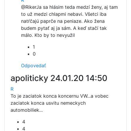
R
@Riker
Ja sa hlásim teda medzí ženy, aj tam
to už medzi chlapmi nebavi. Všetci iba
natŕčajú paprče na peniaze. Ako žena
budem pytať aj ja sám. A keď stačí tak
málo. Kto by to nevyužil
1
0
Odpovedať
apoliticky
24.01.20 14:50
R
To je zaciatok konca koncernu VW...a vobec
zaciatok konca usvitu nemeckych
automobiliek...
4
4