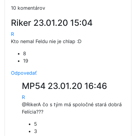
10 komentárov
Riker
23.01.20 15:04
R
Kto nemal Feldu nie je chlap :D
8
19
Odpovedať
MP54
23.01.20 16:46
R
@Riker
A čo s tým má spoločné stará dobrá
Felícia???
5
3