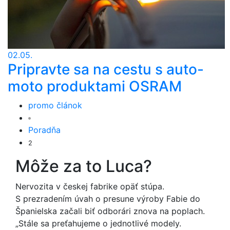
02.05.
Pripravte sa na cestu s auto-
moto produktami OSRAM
promo článok
Poradňa
2
Môže za to Luca?
Nervozita v českej fabrike opäť stúpa.
S prezradením úvah o presune výroby Fabie do
Španielska začali biť odborári znova na poplach.
„Stále sa preťahujeme o jednotlivé modely.