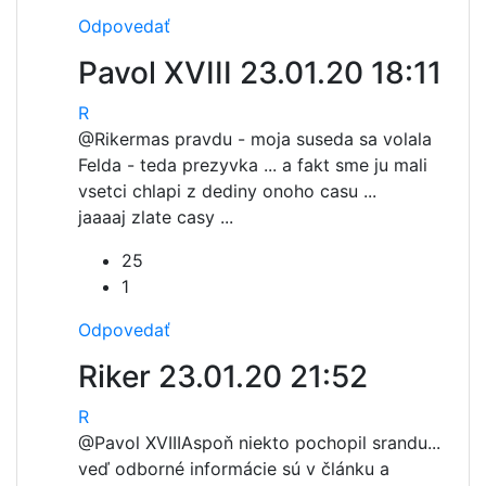
Odpovedať
Pavol XVIII
23.01.20 18:11
R
@Riker
mas pravdu - moja suseda sa volala
Felda - teda prezyvka ... a fakt sme ju mali
vsetci chlapi z dediny onoho casu ...
jaaaaj zlate casy ...
25
1
Odpovedať
Riker
23.01.20 21:52
R
@Pavol XVIII
Aspoň niekto pochopil srandu...
veď odborné informácie sú v článku a