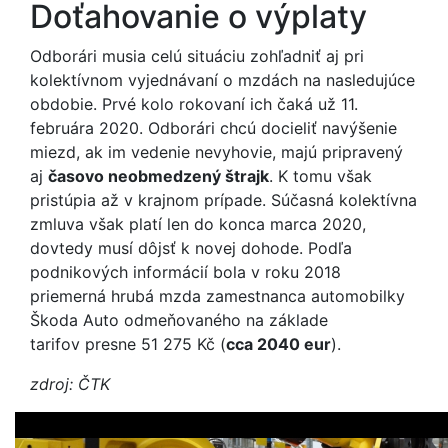
Doťahovanie o výplaty
Odborári musia celú situáciu zohľadniť aj pri
kolektívnom vyjednávaní o mzdách na nasledujúce
obdobie. Prvé kolo rokovaní ich čaká už 11.
februára 2020. Odborári chcú docieliť navýšenie
miezd, ak im vedenie nevyhovie, majú pripravený
aj
časovo neobmedzený štrajk
. K tomu však
pristúpia až v krajnom prípade. Súčasná kolektívna
zmluva však platí len do konca marca 2020,
dovtedy musí dôjsť k novej dohode. Podľa
podnikových informácií bola v roku 2018
priemerná hrubá mzda zamestnanca automobilky
Škoda Auto odmeňovaného na základe
tarifov presne 51 275 Kč (
cca 2040 eur
).
zdroj: ČTK