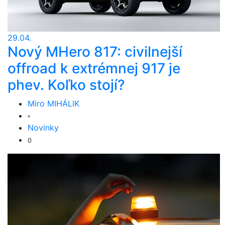
29.04.
Nový MHero 817: civilnejší
offroad k extrémnej 917 je
phev. Koľko stojí?
Miro MIHÁLIK
Novinky
0