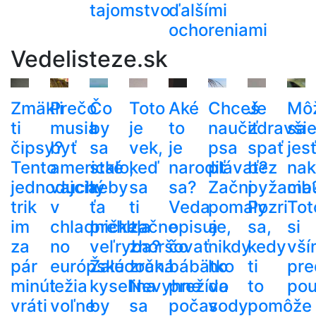
tajomstvo
ďalšími
ochoreniami
Vedelisteze.sk
Zmäkli
Prečo
Čo
Toto
Aké
Chceš
Je
Mô
ti
musia
by
je
to
naučiť
zdravši
sa
čipsy?
byť
sa
vek,
je
psa
spať
jes
Tento
americké
stalo,
keď
narodiť
plávať?
bez
nak
jednoduchý
vajcia
keby
sa
sa?
Začni
pyžama
cib
trik
v
ťa
ti
Veda
pomaly
Pozri
Tot
im
chladničke,
prehltla
začne
opisuje,
a
sa,
si
za
no
veľryba?
zhoršovať
čo
nikdy
kedy
vší
pár
európske
Žalúdočná
zrak.
bábätko
ho
ti
pre
minút
ležia
kyselina
Nevyhne
prežíva
do
to
pou
vráti
voľne
by
sa
počas
vody
pomôže