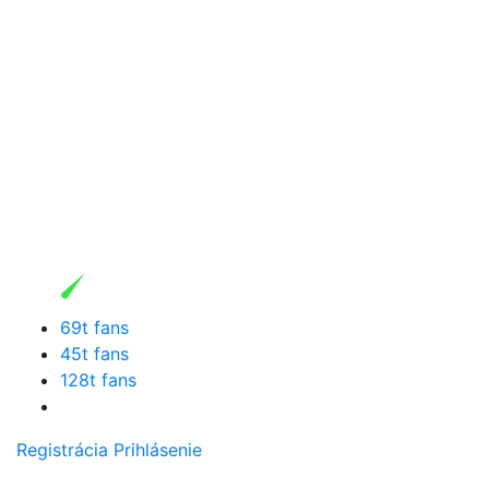
69t fans
45t fans
128t fans
Registrácia
Prihlásenie