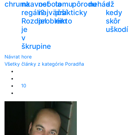
chrumkavosť
na
nebola
tomu
pôrodu
nehádž
a
regáli?
najväčší
prakticky
kedy
Rozdiel
problém
nikto
skôr
je
uškodí
v
škrupine
Návrat hore
Všetky články z kategórie Poradňa
10