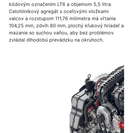
kódovým označením LT6 a objemom 5,5 litra.
Celohliníkový agregát s oceľovými vložkami
valcov a rozstupom 111,76 milimetra má vŕtanie
104,25 mm, zdvih 80 mm, plochý kľukový hriadeľ a
mazanie so suchou vaňou, aby bez problémov
zvládal dlhodobú prevádzku na okruhoch.