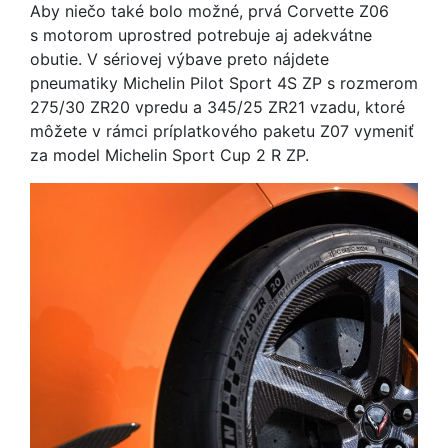
Aby niečo také bolo možné, prvá Corvette Z06
s motorom uprostred potrebuje aj adekvátne
obutie. V sériovej výbave preto nájdete
pneumatiky Michelin Pilot Sport 4S ZP s rozmerom
275/30 ZR20 vpredu a 345/25 ZR21 vzadu, ktoré
môžete v rámci príplatkového paketu Z07 vymeniť
za model Michelin Sport Cup 2 R ZP.