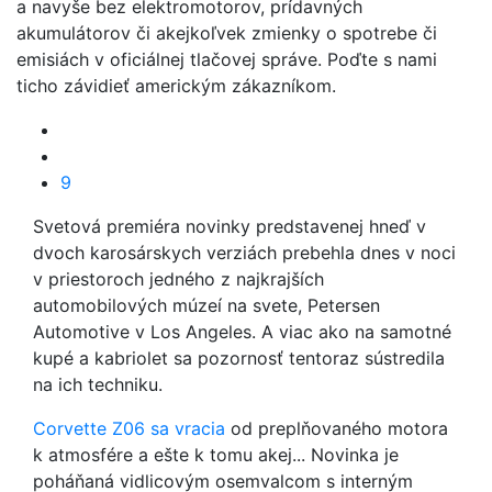
a navyše bez elektromotorov, prídavných
akumulátorov či akejkoľvek zmienky o spotrebe či
emisiách v oficiálnej tlačovej správe. Poďte s nami
ticho závidieť americkým zákazníkom.
9
Svetová premiéra novinky predstavenej hneď v
dvoch karosárskych verziách prebehla dnes v noci
v priestoroch jedného z najkrajších
automobilových múzeí na svete, Petersen
Automotive v Los Angeles. A viac ako na samotné
kupé a kabriolet sa pozornosť tentoraz sústredila
na ich techniku.
Corvette Z06 sa vracia
od preplňovaného motora
k atmosfére a ešte k tomu akej... Novinka je
poháňaná vidlicovým osemvalcom s interným