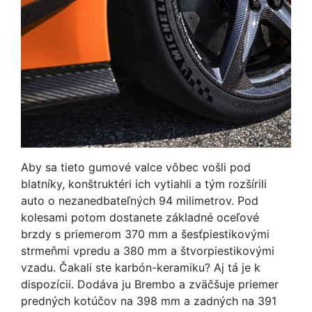
Aby sa tieto gumové valce vôbec vošli pod
blatníky, konštruktéri ich vytiahli a tým rozšírili
auto o nezanedbateľných 94 milimetrov. Pod
kolesami potom dostanete základné oceľové
brzdy s priemerom 370 mm a šesťpiestikovými
strmeňmi vpredu a 380 mm a štvorpiestikovými
vzadu. Čakali ste karbón-keramiku? Aj tá je k
dispozícii. Dodáva ju Brembo a zväčšuje priemer
predných kotúčov na 398 mm a zadných na 391