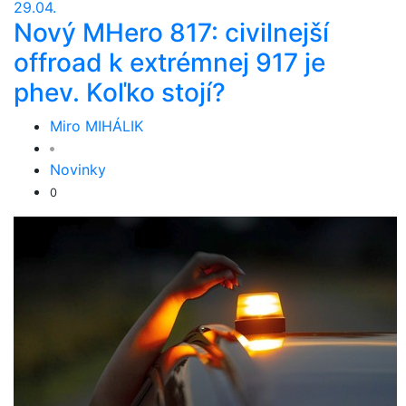
29.04.
Nový MHero 817: civilnejší
offroad k extrémnej 917 je
phev. Koľko stojí?
Miro MIHÁLIK
Novinky
0