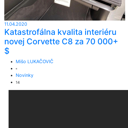
11.04.2020
Katastrofálna kvalita interiéru
novej Corvette C8 za 70 000+
$
Mišo LUKAČOVIČ
Novinky
14