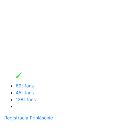
69t fans
45t fans
128t fans
Registrácia
Prihlásenie