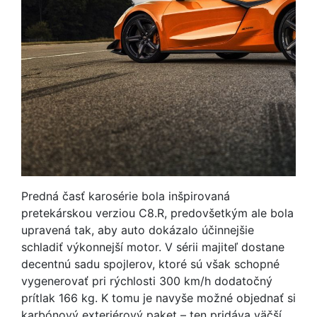
Predná časť karosérie bola inšpirovaná
pretekárskou verziou C8.R, predovšetkým ale bola
upravená tak, aby auto dokázalo účinnejšie
schladiť výkonnejší motor. V sérii majiteľ dostane
decentnú sadu spojlerov, ktoré sú však schopné
vygenerovať pri rýchlosti 300 km/h dodatočný
prítlak 166 kg. K tomu je navyše možné objednať si
karbónový exteriérový paket – ten pridáva väčší