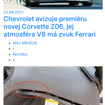
22.08.2021
Chevrolet avizuje premiéru
novej Corvette Z06, jej
atmosféra V8 má zvuk Ferrari
Miro MIHÁLIK
Novinky
2