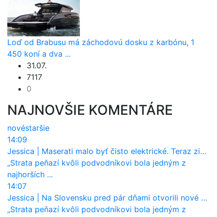
Loď od Brabusu má záchodovú dosku z karbónu, 1
450 koní a dva ...
31.07.
7117
0
NAJNOVŠIE KOMENTÁRE
nové
staršie
14:09
Jessica
|
Maserati malo byť čisto elektrické. Teraz zisťuje, že potrebuje nový osemvalcový motor
„Strata peňazí kvôli podvodníkovi bola jedným z
najhorších ...
14:07
Jessica
|
Na Slovensku pred pár dňami otvorili nové mosty, ktoré to sú?
„Strata peňazí kvôli podvodníkovi bola jedným z