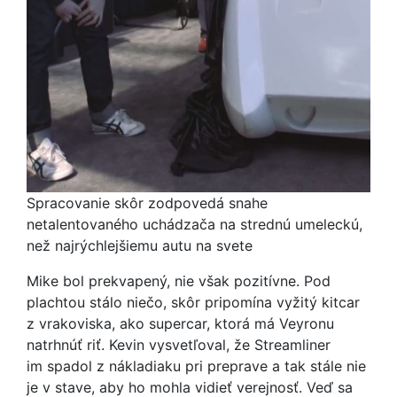
Spracovanie skôr zodpovedá snahe
netalentovaného uchádzača na strednú umeleckú,
než najrýchlejšiemu autu na svete
Mike bol prekvapený, nie však pozitívne. Pod
plachtou stálo niečo, skôr pripomína vyžitý kitcar
z vrakoviska, ako supercar, ktorá má Veyronu
natrhnúť riť. Kevin vysvetľoval, že Streamliner
im spadol z nákladiaku pri preprave a tak stále nie
je v stave, aby ho mohla vidieť verejnosť. Veď sa