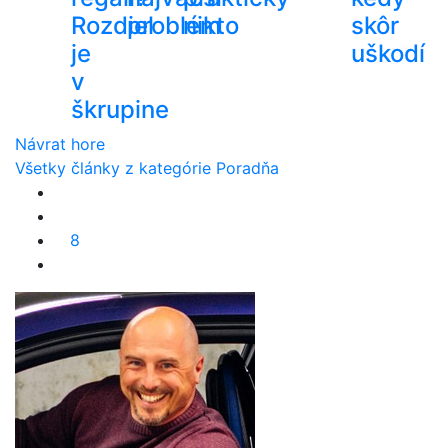
Rozdiel
problém
nikto
skôr
je
uškodí
v
škrupine
Návrat hore
Všetky články z kategórie Poradňa
8