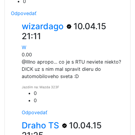
0
Odpovedať
wizardago
10.04.15
21:11
W
0.00
@III
no apropo... co je s RTU neviete niekto?
DICK uz s nim mal spravit dieru do
automobiloveho sveta :D
Jazdím na: Mazda 323F
0
0
Odpovedať
Draho TS
10.04.15