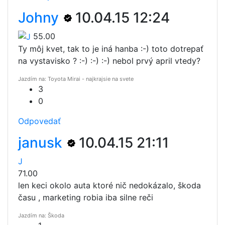
Johny
10.04.15 12:24
55.00
Ty môj kvet, tak to je iná hanba :-) toto dotrepať
na vystavisko ? :-) :-) :-) nebol prvý april vtedy?
Jazdím na: Toyota Mirai - najkrajsie na svete
3
0
Odpovedať
janusk
10.04.15 21:11
J
71.00
len keci okolo auta ktoré nič nedokázalo, škoda
času , marketing robia iba silne reči
Jazdím na: Škoda