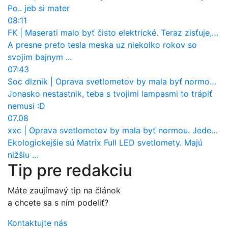
Po.. jeb si mater
08:11
FK
|
Maserati malo byť čisto elektrické. Teraz zisťuje, že potrebuje nový osemvalcový motor
A presne preto tesla meska uz niekolko rokov so
svojim bajnym ...
07:43
Soc dlznik
|
Oprava svetlometov by mala byť normou. Jeden nový dnes stojí priemerne 1251 eur!
Jonasko nestastnik, teba s tvojimi lampasmi to trápiť
nemusi :D
07.08
xxc
|
Oprava svetlometov by mala byť normou. Jeden nový dnes stojí priemerne 1251 eur!
Ekologickejšie sú Matrix Full LED svetlomety. Majú
nižšiu ...
Tip pre redakciu
Máte zaujímavý tip na článok
a chcete sa s ním podeliť?
Kontaktujte nás