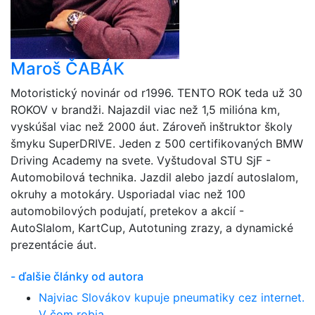
Maroš ČABÁK
Motoristický novinár od r1996. TENTO ROK teda už 30
ROKOV v brandži. Najazdil viac než 1,5 milióna km,
vyskúšal viac než 2000 áut. Zároveň inštruktor školy
šmyku SuperDRIVE. Jeden z 500 certifikovaných BMW
Driving Academy na svete. Vyštudoval STU SjF -
Automobilová technika. Jazdil alebo jazdí autoslalom,
okruhy a motokáry. Usporiadal viac než 100
automobilových podujatí, pretekov a akcií -
AutoSlalom, KartCup, Autotuning zrazy, a dynamické
prezentácie áut.
- ďalšie články od autora
Najviac Slovákov kupuje pneumatiky cez internet.
V čom robia ...