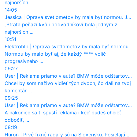
najhorších ...
14:05
Jessica
|
Oprava svetlometov by mala byť normou. Jeden nový dnes stojí priemerne 1251 eur!
„Strata peňazí kvôli podvodníkovi bola jedným z
najhorších ...
10:51
Elektroblb
|
Oprava svetlometov by mala byť normou. Jeden nový dnes stojí priemerne 1251 eur!
Normou by malo byť aj, že každý **** volič
progresivneho ...
09:27
User
|
Reklama priamo v aute? BMW môže odštartovať nový trend
Chcel by som naživo vidieť tých dvoch, čo dali na tvoj
komentár ...
09:25
User
|
Reklama priamo v aute? BMW môže odštartovať nový trend
A nakoniec sa ti spustí reklama i keď budeš chcieť
odbočiť, ...
08:19
Huron
|
Prvé fixné radary sú na Slovensku. Posielajú už pokuty? Ukáže ich Waze?