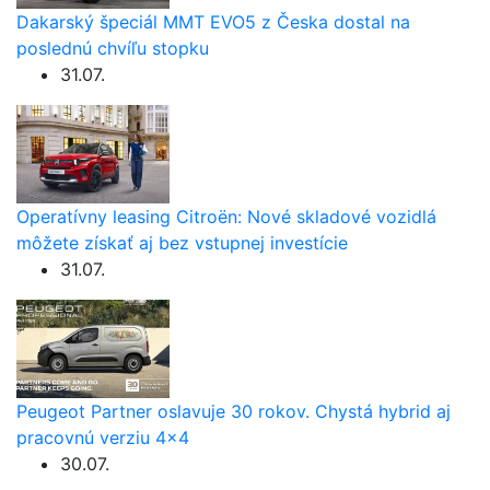
Dakarský špeciál MMT EVO5 z Česka dostal na
poslednú chvíľu stopku
31.07.
Operatívny leasing Citroën: Nové skladové vozidlá
môžete získať aj bez vstupnej investície
31.07.
Peugeot Partner oslavuje 30 rokov. Chystá hybrid aj
pracovnú verziu 4×4
30.07.