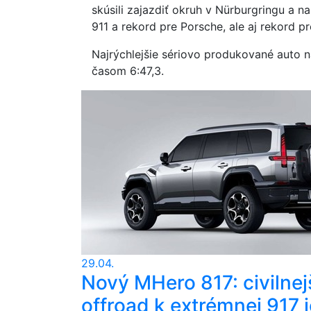
skúsili zajazdiť okruh v Nürburgringu a n
911 a rekord pre Porsche, ale aj rekord pr
Najrýchlejšie sériovo produkované auto 
časom 6:47,3.
29.04.
Nový MHero 817: civilnej
offroad k extrémnej 917 j