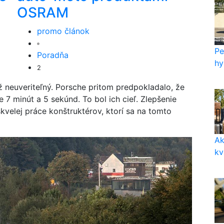
OSRAM
promo článok
Pe
Poradňa
hy
2
ž neuveriteľný. Porsche pritom predpokladalo, že
e 7 minút a 5 sekúnd. To bol ich cieľ. Zlepšenie
kvelej práce konštruktérov, ktorí sa na tomto
Ak
kv