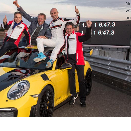
Nü
vš
au
za
je
ok
Sp
ti
hi
hr
bl
ti
Le