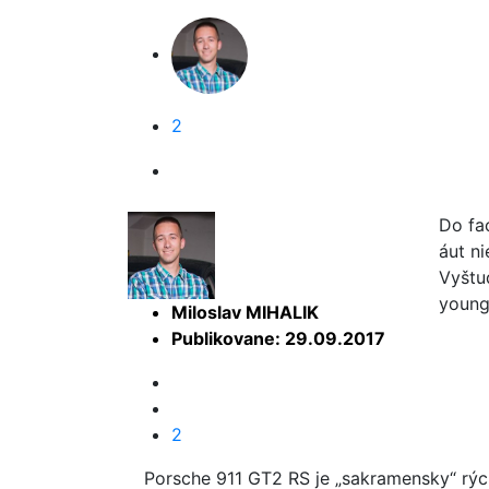
2
Do fa
áut n
Vyštu
young
Miloslav MIHALIK
Publikovane: 29.09.2017
2
Porsche 911 GT2 RS je „sakramensky“ rýc