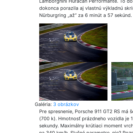
Lamborghini Huracan Performante. To dos
dokonca porazila aj vlastnú výkladnú skri
Nürburgring „až“ za 6 minút a 57 sekúnd.
Galéria:
3 obrázkov
Pre spresnenie, Porsche 911 GT2 RS má
(700 k). Hmotnosť prázdneho vozidla je 1
sekundy. Maximálny krútiaci moment vrc
na 340 km/h. Slušné parametre, nie? Pozrit