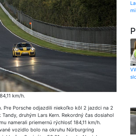
La
mi
P
VW
sl
84,11 km/h.
 Pre Porsche odjazdili niekoľko kôl 2 jazdci na 2
k Tandy, druhým Lars Kern. Rekordný čas dosiahol
mu namerali priemernú rýchlosť 184,11 km/h.
vané vozidlo bolo na okruhu Nürburgring