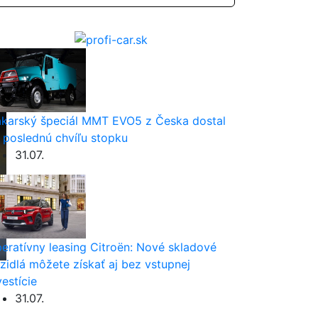
karský špeciál MMT EVO5 z Česka dostal
 poslednú chvíľu stopku
31.07.
eratívny leasing Citroën: Nové skladové
zidlá môžete získať aj bez vstupnej
vestície
31.07.