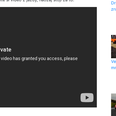
Dr
zr
Ve
mn