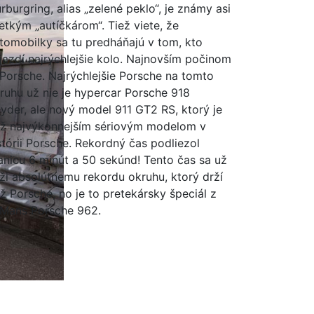
rburgring, alias „zelené peklo“, je známy asi
etkým „autíčkárom“. Tiež viete, že
tomobilky sa tu predháňajú v tom, kto
jazdí najrýchlejšie kolo. Najnovším počinom
 Porsche. Najrýchlejšie Porsche na tomto
ruhu už nie je hypercar Porsche 918
yder, ale nový model 911 GT2 RS, ktorý je
ež najvýkonnejším sériovým modelom v
stórii Porsche. Rekordný čas podliezol
anicu 6 minút a 50 sekúnd! Tento čas sa už
íži absolútnemu rekordu okruhu, ktorý drží
ež Porsche, no je to pretekársky špeciál z
Mans Porsche 962.