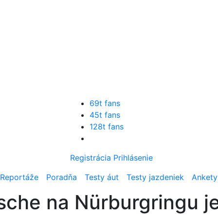
69t fans
45t fans
128t fans
Registrácia
Prihlásenie
Reportáže
Poradňa
Testy áut
Testy jazdeniek
Ankety
rsche na Nürburgringu j