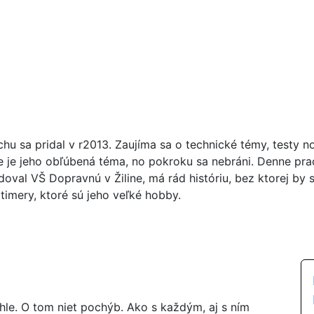
chu sa pridal v r2013. Zaujíma sa o technické témy, testy n
ie je jeho obľúbená téma, no pokroku sa nebráni. Denne pr
doval VŠ Dopravnú v Žiline, má rád históriu, bez ktorej by 
timery, ktoré sú jeho veľké hobby.
hle. O tom niet pochýb. Ako s každým, aj s ním