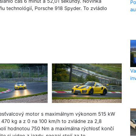
iahlo čas 6 minút a 52,01 sekundy. Novinka
Po
ňu technológií, Porsche 918 Spyder. To zvládlo
au
Va
in
 šesťvalcový motor s maximálnym výkonom 515 kW
 470 kg a z 0 na 100 km/h to zvládne za 2,8
holí hodnotou 750 Nm a maximálna rýchlosť končí
e si video z jazdy, naozaj stojí za to.