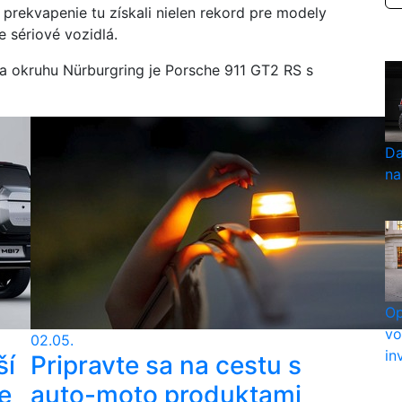
a prekvapenie tu získali nielen rekord pre modely
e sériové vozidlá.
na okruhu Nürburgring je Porsche 911 GT2 RS s
Da
na
Op
vo
02.05.
in
ší
Pripravte sa na cestu s
e
auto-moto produktami