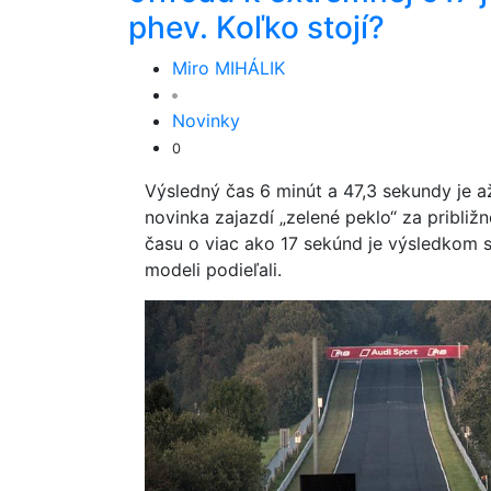
phev. Koľko stojí?
Miro MIHÁLIK
Novinky
0
Výsledný čas 6 minút a 47,3 sekundy je a
novinka zajazdí „zelené peklo“ za približn
času o viac ako 17 sekúnd je výsledkom s
modeli podieľali.