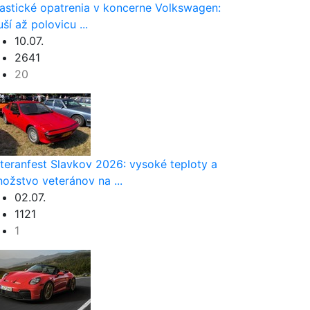
astické opatrenia v koncerne Volkswagen:
uší až polovicu ...
10.07.
2641
20
teranfest Slavkov 2026: vysoké teploty a
ožstvo veteránov na ...
02.07.
1121
1