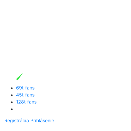
69t fans
45t fans
128t fans
Registrácia
Prihlásenie