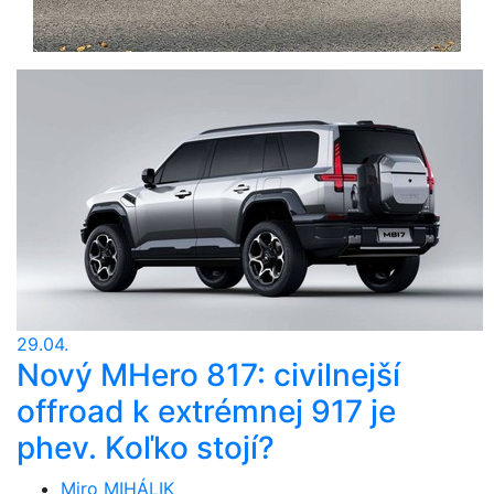
29.04.
Nový MHero 817: civilnejší
offroad k extrémnej 917 je
phev. Koľko stojí?
Miro MIHÁLIK