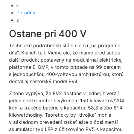
Poradňa
2
Ostane pri 400 V
Technické podrobnosti stále nie sú „na programe
dňa“, Kia ich tají. Vieme ale, že máme pred sebou
ďalší produkt postavený na modulárnej elektrickej
platforme E-GMP, v tomto prípade na 99 percent
s jednoduchšou 400-voltovou architektúrou, ktorú
dostal aj sesterský model EV4.
Z toho vyplýva, že EV2 dostane v jednej z verzií
jeden elektromotor s výkonom 150 kilowattov/204
koní a trakčné batérie s kapacitou 58,3 alebo 81,4
kilowatthodiny. Teoreticky by „dvojka“ mohla
v základnom prevedení získať ešte o čosi menší
akumulátor typ LFP z úžitkového PV5 s kapacitou