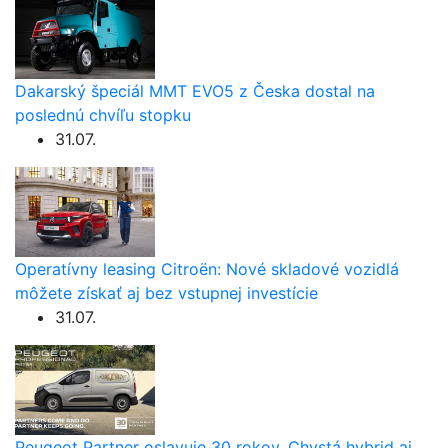
Dakarský špeciál MMT EVO5 z Česka dostal na
poslednú chvíľu stopku
31.07.
Operatívny leasing Citroën: Nové skladové vozidlá
môžete získať aj bez vstupnej investície
31.07.
Peugeot Partner oslavuje 30 rokov. Chystá hybrid aj