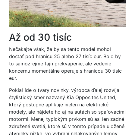
Až od 30 tisíc
Nečakajte však, že by sa tento model mohol
dostať pod hranicu 25 alebo 27 tisíc eur. Bolo by
to samozrejme fajn prekvapenie, ale vedenie
koncernu momentálne operuje s hranicou 30 tisíc
eur.
Pokiaľ ide o tvary novinky, výrobca ďalej rozvíja
štylistický smer nazvaný Kia Opposites United,
ktorý postupne aplikuje nielen na elektrické
modely, ale nájdete ho aj na autách so spaľovacími
motormi. Menej typickým prvkom sú asi len zadné
združené svetlá, ktoré sú v tomto prípade uložené
atypicky nízko, vo vybraní nelakovaných lemov