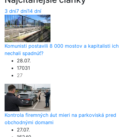
3 dni
7 dní
14 dní
Komunisti postavili 8 000 mostov a kapitalisti ich
nechali spadnúť?
28.07.
17031
27
Kontrola firemných áut mieri na parkoviská pred
obchodnými domami
27.07.
16240