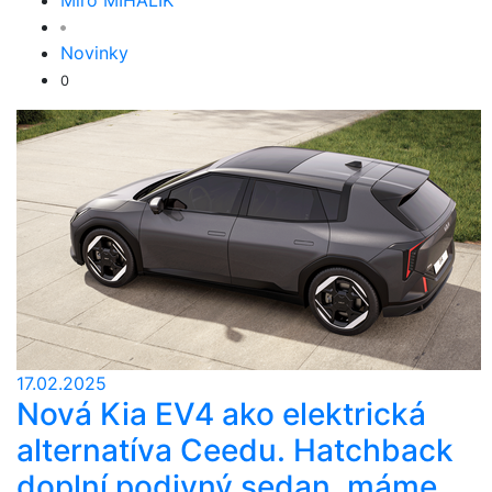
Miro MIHÁLIK
Novinky
0
17.02.2025
Nová Kia EV4 ako elektrická
alternatíva Ceedu. Hatchback
doplní podivný sedan, máme