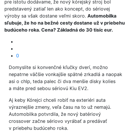
pre istotu dodávame, že nový kórejský stroj bol
predstavený zatiaľ len ako koncept, do sériovej
výroby sa však dostane veľmi skoro.
Automobilka
sľubuje, že ho na bežné cesty dostane už v priebehu
budúceho roka. Cena? Základná do 30 tisíc eur.
0
Domyslite si konvenčné kľučky dverí, možno
nepatrne väčšie vonkajšie spätné zrkadlá a naopak
asi o chlp, teda palec či dva menšie disky kolies
a máte pred sebou sériovú Kiu EV2.
Aj keby Kórejci chceli robiť na exteriéri auta
výraznejšie zmeny, veľa času na to už nemajú.
Automobilka potvrdila, že nový batériový
crossover začne sériovo vyrábať a predávať
v priebehu budúceho roka.