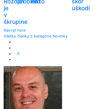
Rozdiel
problém
nikto
skôr
je
uškodí
v
škrupine
Návrat hore
Všetky články z kategórie Novinky
0