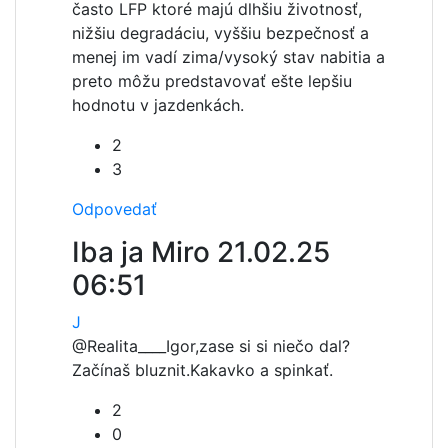
často LFP ktoré majú dlhšiu životnosť,
nižšiu degradáciu, vyššiu bezpečnosť a
menej im vadí zima/vysoký stav nabitia a
preto môžu predstavovať ešte lepšiu
hodnotu v jazdenkách.
2
3
Odpovedať
Iba ja Miro
21.02.25
06:51
J
@Realita____
Igor,zase si si niečo dal?
Začínaš bluznit.Kakavko a spinkať.
2
0