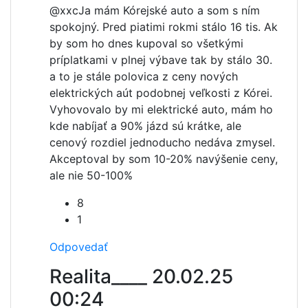
@xxc
Ja mám Kórejské auto a som s ním
spokojný. Pred piatimi rokmi stálo 16 tis. Ak
by som ho dnes kupoval so všetkými
príplatkami v plnej výbave tak by stálo 30.
a to je stále polovica z ceny nových
elektrických aút podobnej veľkosti z Kórei.
Vyhovovalo by mi elektrické auto, mám ho
kde nabíjať a 90% jázd sú krátke, ale
cenový rozdiel jednoducho nedáva zmysel.
Akceptoval by som 10-20% navýšenie ceny,
ale nie 50-100%
8
1
Odpovedať
Realita____
20.02.25
00:24