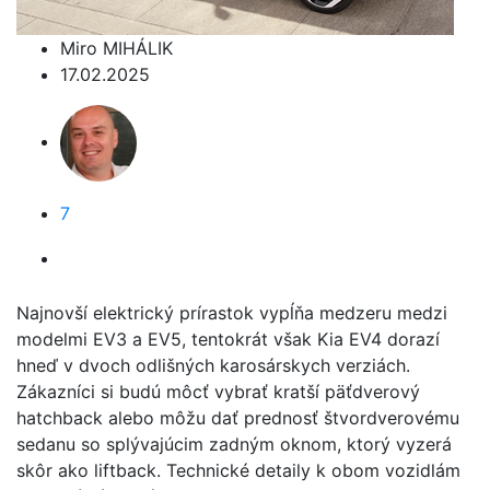
Miro MIHÁLIK
17.02.2025
7
Najnovší elektrický prírastok vypĺňa medzeru medzi
modelmi EV3 a EV5, tentokrát však Kia EV4 dorazí
hneď v dvoch odlišných karosárskych verziách.
Zákazníci si budú môcť vybrať kratší päťdverový
hatchback alebo môžu dať prednosť štvordverovému
sedanu so splývajúcim zadným oknom, ktorý vyzerá
skôr ako liftback. Technické detaily k obom vozidlám