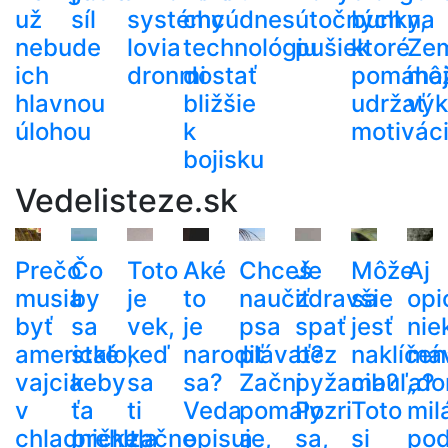
už
síl
systémy
chcú
dnes
útočných
bunky,
na
nebude
lovia
technológiu
pušiek
ktoré
Ze
ich
dronmi
dostať
pomáha
mô
hlavnou
bližšie
udržať
výk
úlohou
k
motivác
bojisku
Vedelisteze.sk
Prečo
Čo
Toto
Aké
Chceš
Je
Môže
Aj
musia
by
je
to
naučiť
zdravšie
sa
opi
byť
sa
vek,
je
psa
spať
jesť
nie
americké
stalo,
keď
narodiť
plávať?
bez
naklíčen
má
vajcia
keby
sa
sa?
Začni
pyžama?
cibuľa?
„do
v
ťa
ti
Veda
pomaly
Pozri
Toto
mil
chladničke,
prehltla
začne
opisuje,
a
sa,
si
po