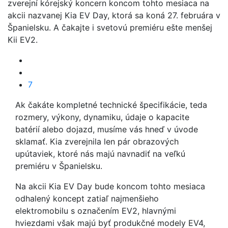
zverejní kórejský koncern koncom tohto mesiaca na
akcii nazvanej Kia EV Day, ktorá sa koná 27. februára v
Španielsku. A čakajte i svetovú premiéru ešte menšej
Kii EV2.
7
Ak čakáte kompletné technické špecifikácie, teda
rozmery, výkony, dynamiku, údaje o kapacite
batérií alebo dojazd, musíme vás hneď v úvode
sklamať. Kia zverejnila len pár obrazových
upútaviek, ktoré nás majú navnadiť na veľkú
premiéru v Španielsku.
Na akcii Kia EV Day bude koncom tohto mesiaca
odhalený koncept zatiaľ najmenšieho
elektromobilu s označením EV2, hlavnými
hviezdami však majú byť produkčné modely EV4,