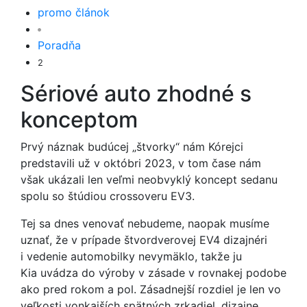
promo článok
Poradňa
2
Sériové auto zhodné s
konceptom
Prvý náznak budúcej „štvorky“ nám Kórejci
predstavili už v októbri 2023, v tom čase nám
však ukázali len veľmi neobvyklý koncept sedanu
spolu so štúdiou crossoveru EV3.
Tej sa dnes venovať nebudeme, naopak musíme
uznať, že v prípade štvordverovej EV4 dizajnéri
i vedenie automobilky nevymäklo, takže ju
Kia uvádza do výroby v zásade v rovnakej podobe
ako pred rokom a pol. Zásadnejší rozdiel je len vo
veľkosti vonkajších spätných zrkadiel, dizajne