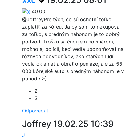
xxc
19.02.25 08:01
40.00
@Joffrey
Pre tých, čo sú ochotní toľko
zaplatiť za Kóreu. Ja by som to nekupoval
za toľko, s predným náhonom je to dobrý
podvod. Trošku sa čudujem novinárom,
možno aj polícii, keď vedia upozorňovať na
rôznych podvodníkov, ako starých ľudí
vedia oklamať a obrať o peniaze, ale za 55
000 kórejské auto s predným náhonom je v
pohode :-)
2
3
Odpovedať
Joffrey
19.02.25 10:39
J