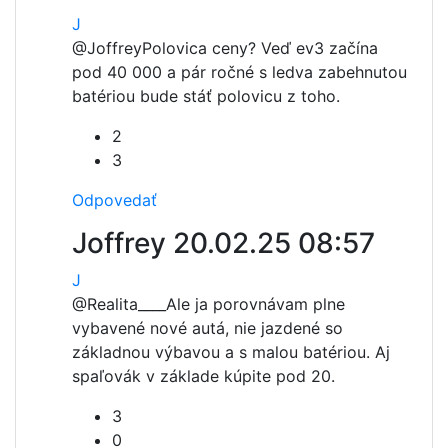
J
@Joffrey
Polovica ceny? Veď ev3 začína
pod 40 000 a pár ročné s ledva zabehnutou
batériou bude stáť polovicu z toho.
2
3
Odpovedať
Joffrey
20.02.25 08:57
J
@Realita____
Ale ja porovnávam plne
vybavené nové autá, nie jazdené so
základnou výbavou a s malou batériou. Aj
spaľovák v základe kúpite pod 20.
3
0