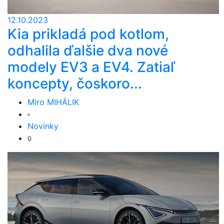
12.10.2023
Kia prikladá pod kotlom,
odhalila ďalšie dva nové
modely EV3 a EV4. Zatiaľ
koncepty, čoskoro...
Miro MIHÁLIK
Novinky
0