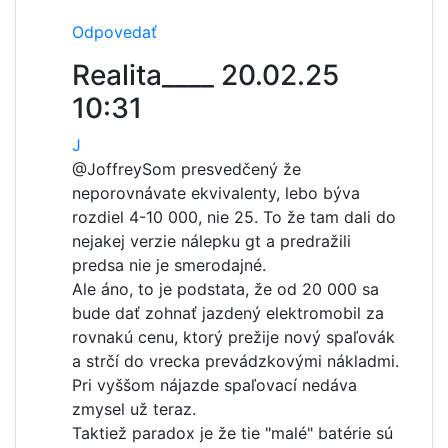
Odpovedať
Realita____
20.02.25
10:31
J
@Joffrey
Som presvedčený že
neporovnávate ekvivalenty, lebo býva
rozdiel 4-10 000, nie 25. To že tam dali do
nejakej verzie nálepku gt a predražili
predsa nie je smerodajné.
Ale áno, to je podstata, že od 20 000 sa
bude dať zohnať jazdený elektromobil za
rovnakú cenu, ktorý prežije nový spaľovák
a strčí do vrecka prevádzkovými nákladmi.
Pri vyššom nájazde spaľovací nedáva
zmysel už teraz.
Taktiež paradox je že tie "malé" batérie sú