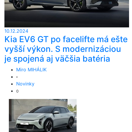
10.12.2024
Kia EV6 GT po facelifte má ešte
vyšší výkon. S modernizáciou
je spojená aj väčšia batéria
Miro MIHÁLIK
Novinky
0