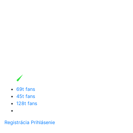
69t fans
45t fans
128t fans
Registrácia
Prihlásenie