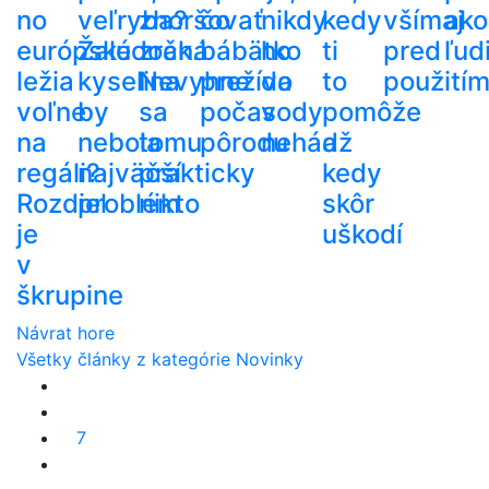
no
veľryba?
zhoršovať
čo
nikdy
kedy
všímaj
ako
európske
Žalúdočná
zrak.
bábätko
ho
ti
pred
ľud
ležia
kyselina
Nevyhne
prežíva
do
to
použití
voľne
by
sa
počas
vody
pomôže
na
nebola
tomu
pôrodu
nehádž
a
regáli?
najväčší
prakticky
kedy
Rozdiel
problém
nikto
skôr
je
uškodí
v
škrupine
Návrat hore
Všetky články z kategórie Novinky
7