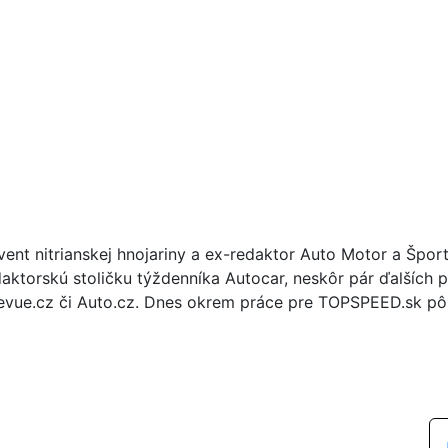
vent nitrianskej hnojariny a ex-redaktor Auto Motor a Špor
daktorskú stoličku týždenníka Autocar, neskôr pár ďalších p
evue.cz či Auto.cz. Dnes okrem práce pre TOPSPEED.sk pôs