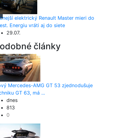
cnejší elektrický Renault Master mieri do
est. Energiu vráti aj do siete
29.07.
odobné články
vý Mercedes-AMG GT 53 zjednodušuje
chniku GT 63, má ...
dnes
813
0