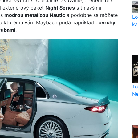
nosti vybrať si špeciálne lakovanie, prebehnite si
d exteriérový paket
Night Series
s tmavšími
 s
modrou metalízou Nautic
a podobne sa môžete
Lo
 ku ktorému vám Maybach pridá napríklad p
ovrchy
ka
brubami
.
To
Ne