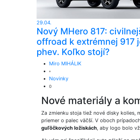
29.04.
Nový MHero 817: civilnej
offroad k extrémnej 917 j
phev. Koľko stojí?
Miro MIHÁLIK
Novinky
0
Nové materiály a ko
Za zmienku stoja tiež nové disky kolies,
priemer o palec väčší. V oboch prípadoc
guľôčkových ložiskách
, aby logo bolo vž