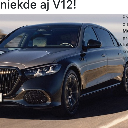
niekde aj V12!
Pr
o 
Me
pr
to
ko
In
pr
do
s 
dn