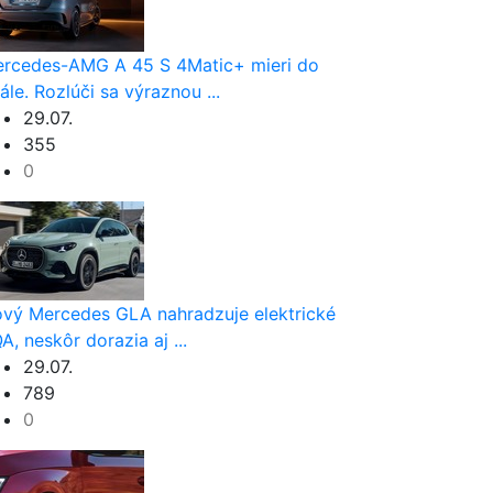
rcedes-AMG A 45 S 4Matic+ mieri do
nále. Rozlúči sa výraznou ...
29.07.
355
0
vý Mercedes GLA nahradzuje elektrické
A, neskôr dorazia aj ...
29.07.
789
0