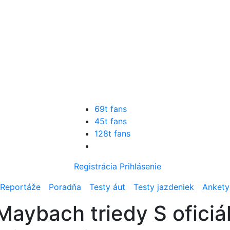
69t fans
45t fans
128t fans
Registrácia
Prihlásenie
Reportáže
Poradňa
Testy áut
Testy jazdeniek
Ankety
ybach triedy S oficiá