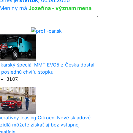
Dnes je
štvrtok
, 06.08.2026
Meniny má
Jozefína - význam mena
karský špeciál MMT EVO5 z Česka dostal
 poslednú chvíľu stopku
31.07.
eratívny leasing Citroën: Nové skladové
zidlá môžete získať aj bez vstupnej
vestície