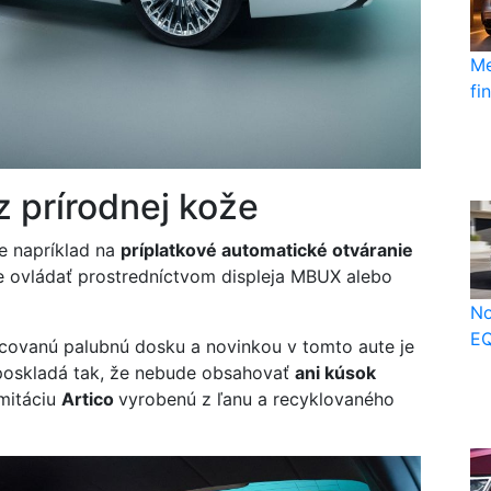
Me
fi
 prírodnej kože
te napríklad na
príplatkové automatické otváranie
e ovládať prostredníctvom displeja MBUX alebo
No
EQ
covanú palubnú dosku a novinkou v tomto aute je
s poskladá tak, že nebude obsahovať
ani kúsok
imitáciu
Artico
vyrobenú z ľanu a recyklovaného