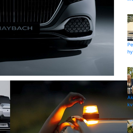
Pe
hy
Ak
kv