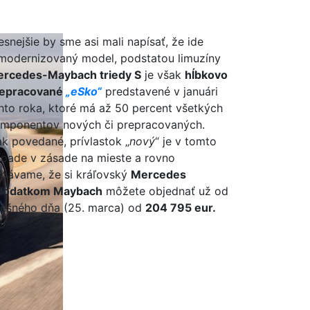
esnejšie by sme asi mali napísať, že ide
modernizovaný model, podstatou limuzíny
rcedes-Maybach triedy S
je však
hĺbkovo
epracované
„eSko“
predstavené v januári
hto roka, ktoré má až 50 percent všetkých
mponentov nových či prepracovaných.
ak povedané, prívlastok „
nový
“ je v tomto
ípade v zásade na mieste a rovno
dávame, že si kráľovský
Mercedes
dodatkom Maybach
môžete objednať už od
ešného dňa (25. marca) od
204 795 eur.