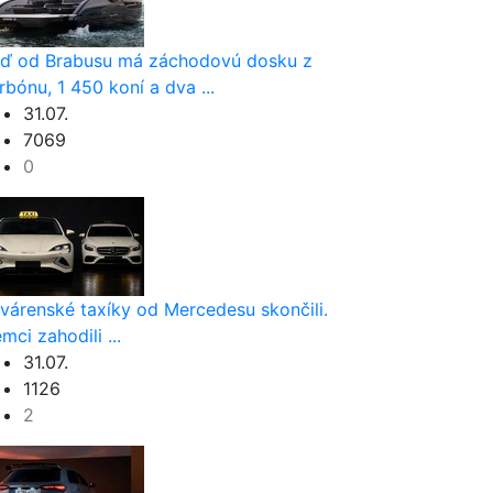
ď od Brabusu má záchodovú dosku z
rbónu, 1 450 koní a dva ...
31.07.
7069
0
várenské taxíky od Mercedesu skončili.
mci zahodili ...
31.07.
1126
2