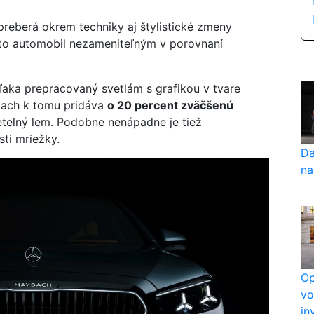
eberá okrem techniky aj štylistické zmeny
ento automobil nezameniteľným v porovnaní
aka prepracovaný svetlám s grafikou v tvare
ybach k tomu pridáva
o 20 percent zväčšenú
etelný lem. Podobne nenápadne je tiež
sti mriežky.
Da
na
Op
vo
in