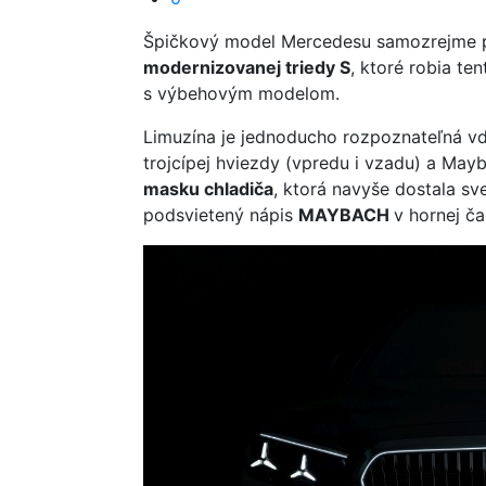
Špičkový model Mercedesu samozrejme pr
modernizovanej triedy S
, ktoré robia t
s výbehovým modelom.
Limuzína je jednoducho rozpoznateľná vď
trojcípej hviezdy (vpredu i vzadu) a Ma
masku chladiča
, ktorá navyše dostala sv
podsvietený nápis
MAYBACH
v hornej ča