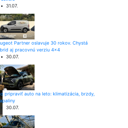
31.07.
ugeot Partner oslavuje 30 rokov. Chystá
brid aj pracovnú verziu 4×4
30.07.
o pripraviť auto na leto: klimatizácia, brzdy,
apaliny
30.07.