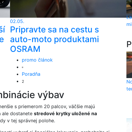
La
02.05.
mi
ší
Pripravte sa na cestu s
e
auto-moto produktami
P
OSRAM
promo článok
Poradňa
No
2
te
mbinácie výbav
 menšie s priemerom 20 palcov, väčšie majú
h ale dostanete
stredové krytky uložené na
dy v tej správnej polohe.