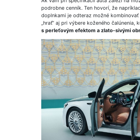
Ak vám pri špecifikácii auta záleží na mož
podrobne cenník. Ten hovorí, že napríkla
doplnkami je odteraz možné kombinovať
„hrať“ aj pri výbere koženého čalúnenia,
s perleťovým efektom a zlato-sivými o