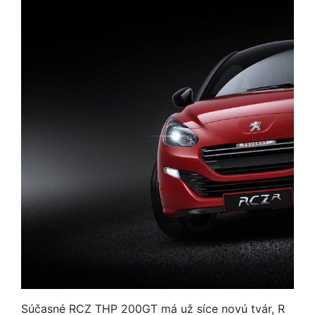
Súčasné RCZ THP 200GT má už síce novú tvár, R