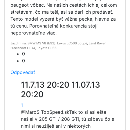
peugeot vôbec. Na našich cestách ich aj celkom
stretávam, čo ma teší, asi sa darí ich predávať.
Tento model vyzerá byť vážna pecka, hlavne za
tú cenu. Porovnateľná konkurencia stojí
neporovnateľne viac.
Jazdím na: BMW M3 V8 (E92), Lexus LC500 coupé, Land Rover
Freelander I TD4, Toyota GR86
0
0
Odpovedať
11.7.13 20:20
11.07.13
20:20
1
@MaroS TopSpeed.sk
Tak to si asi ešte
nešiel v 205 GTi / 208 GTi, tú zábavu čo s
nimi si neužiješ ani v niektorých