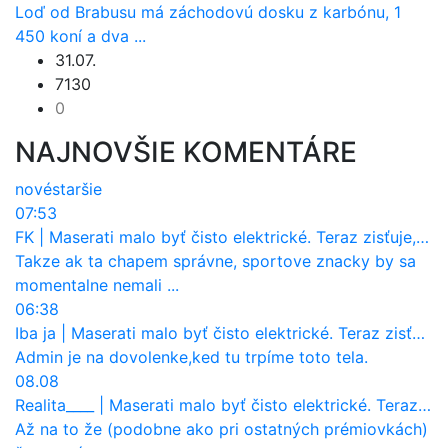
Loď od Brabusu má záchodovú dosku z karbónu, 1
450 koní a dva ...
31.07.
7130
0
NAJNOVŠIE KOMENTÁRE
nové
staršie
07:53
FK
|
Maserati malo byť čisto elektrické. Teraz zisťuje, že potrebuje nový osemvalcový motor
Takze ak ta chapem správne, sportove znacky by sa
momentalne nemali ...
06:38
Iba ja
|
Maserati malo byť čisto elektrické. Teraz zisťuje, že potrebuje nový osemvalcový motor
Admin je na dovolenke,ked tu trpíme toto tela.
08.08
Realita____
|
Maserati malo byť čisto elektrické. Teraz zisťuje, že potrebuje nový osemvalcový motor
Až na to že (podobne ako pri ostatných prémiovkách)