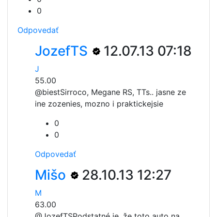
0
Odpovedať
JozefTS
12.07.13 07:18
J
55.00
@biest
Sirroco, Megane RS, TTs.. jasne ze
ine zozenies, mozno i praktickejsie
0
0
Odpovedať
Mišo
28.10.13 12:27
M
63.00
@JozefTS
Podstatné je, že toto auto na