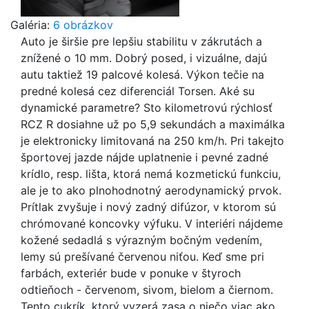
Galéria:
6 obrázkov
Auto je širšie pre lepšiu stabilitu v zákrutách a
znížené o 10 mm. Dobrý posed, i vizuálne, dajú
autu taktiež 19 palcové kolesá. Výkon tečie na
predné kolesá cez diferenciál Torsen. Aké su
dynamické parametre? Sto kilometrovú rýchlosť
RCZ R dosiahne už po 5,9 sekundách a maximálka
je elektronicky limitovaná na 250 km/h. Pri takejto
športovej jazde nájde uplatnenie i pevné zadné
krídlo, resp. lišta, ktorá nemá kozmetickú funkciu,
ale je to ako plnohodnotný aerodynamický prvok.
Prítlak zvyšuje i nový zadný difúzor, v ktorom sú
chrómované koncovky výfuku. V interiéri nájdeme
kožené sedadlá s výrazným bočným vedením,
lemy sú prešívané červenou niťou. Keď sme pri
farbách, exteriér bude v ponuke v štyroch
odtieňoch - červenom, sivom, bielom a čiernom.
Tento cukrík, ktorý vyzerá zasa o niečo viac ako