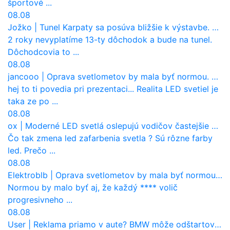
športové ...
08.08
Jožko
|
Tunel Karpaty sa posúva bližšie k výstavbe. NDS urobila dôležitý krok
2 roky nevyplatíme 13-ty dôchodok a bude na tunel.
Dôchodcovia to ...
08.08
jancooo
|
Oprava svetlometov by mala byť normou. Jeden nový dnes stojí priemerne 1251 eur!
hej to ti povedia pri prezentaci... Realita LED svetiel je
taka ze po ...
08.08
ox
|
Moderné LED svetlá oslepujú vodičov častejšie než staré halogény
Čo tak zmena led zafarbenia svetla ? Sú rôzne farby
led. Prečo ...
08.08
Elektroblb
|
Oprava svetlometov by mala byť normou. Jeden nový dnes stojí priemerne 1251 eur!
Normou by malo byť aj, že každý **** volič
progresivneho ...
08.08
User
|
Reklama priamo v aute? BMW môže odštartovať nový trend