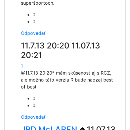
superšportoch.
0
0
Odpovedať
11.7.13 20:20
11.07.13
20:21
1
@11.7.13 20:20
* mám skúsenosť aj s RCZ,
ale možno táto verzia R bude naozaj best
of best
0
0
Odpovedať
JRD McLAREN
11.07.13