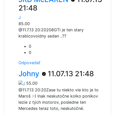
21:48
J
85.00
@11.7.13 20:20
208GTi je ten stary
krabicovoidny sedan ..??
0
0
Odpovedať
Johny
11.07.13 21:48
55.00
@11.7.13 20:20
Zase tu niekto vie kto je to
Maroš :-) Inak neskutočne kolko ponikov
lezie z tých motorov, posledne ten
Mercedes teraz toto, neskutočné.