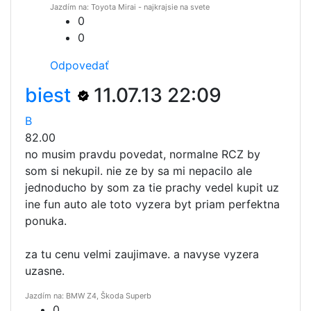
Jazdím na: Toyota Mirai - najkrajsie na svete
0
0
Odpovedať
biest
11.07.13 22:09
B
82.00
no musim pravdu povedat, normalne RCZ by
som si nekupil. nie ze by sa mi nepacilo ale
jednoducho by som za tie prachy vedel kupit uz
ine fun auto ale toto vyzera byt priam perfektna
ponuka.
za tu cenu velmi zaujimave. a navyse vyzera
uzasne.
Jazdím na: BMW Z4, Škoda Superb
0