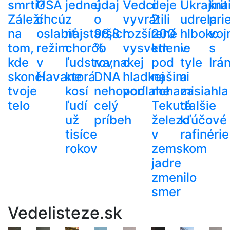
smrti?
USA
jednej
údaj
Vedci
deje
Ukrajina
krit
Záleží
chcú
z
o
vyvrátili
2
udrela
pri
na
oslabiť
najstarších
98,8
rozšírené
200
hlboko
voj
tom,
režim
chorôb
%
vysvetlenie
km
v
s
kde
v
ľudstva,
rovnakej
o
pod
tyle
Irá
skončí
Havane
ktorá
DNA
hladkej
našimi
a
tvoje
kosí
nehovorí
podlahe
nohami.
zasiahla
telo
ľudí
celý
Tekuté
ďalšie
už
príbeh
železo
kľúčové
tisíce
v
rafinérie
rokov
zemskom
jadre
zmenilo
smer
Vedelisteze.sk