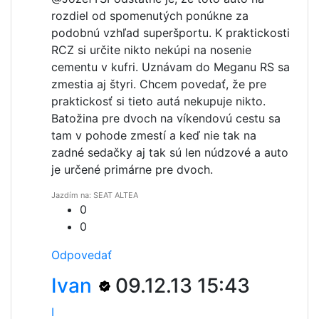
rozdiel od spomenutých ponúkne za
podobnú vzhľad superšportu. K praktickosti
RCZ si určite nikto nekúpi na nosenie
cementu v kufri. Uznávam do Meganu RS sa
zmestia aj štyri. Chcem povedať, že pre
praktickosť si tieto autá nekupuje nikto.
Batožina pre dvoch na víkendovú cestu sa
tam v pohode zmestí a keď nie tak na
zadné sedačky aj tak sú len núdzové a auto
je určené primárne pre dvoch.
Jazdím na: SEAT ALTEA
0
0
Odpovedať
Ivan
09.12.13 15:43
I