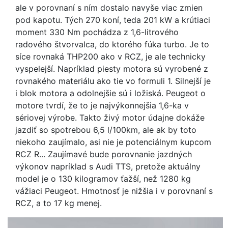
ale v porovnaní s ním dostalo navyše viac zmien
pod kapotu. Tých 270 koní, teda 201 kW a krútiaci
moment 330 Nm pochádza z 1,6-litrového
radového štvorvalca, do ktorého fúka turbo. Je to
síce rovnaká THP200 ako v RCZ, je ale technicky
vyspelejší. Napríklad piesty motora sú vyrobené z
rovnakého materiálu ako tie vo formuli 1. Silnejší je
i blok motora a odolnejšie sú i ložiská. Peugeot o
motore tvrdí, že to je najvýkonnejšia 1,6-ka v
sériovej výrobe. Takto živý motor údajne dokáže
jazdiť so spotrebou 6,5 l/100km, ale ak by toto
niekoho zaujímalo, asi nie je potenciálnym kupcom
RCZ R... Zaujímavé bude porovnanie jazdných
výkonov napríklad s Audi TTS, pretože aktuálny
model je o 130 kilogramov ťažší, než 1280 kg
vážiaci Peugeot. Hmotnosť je nižšia i v porovnaní s
RCZ, a to 17 kg menej.