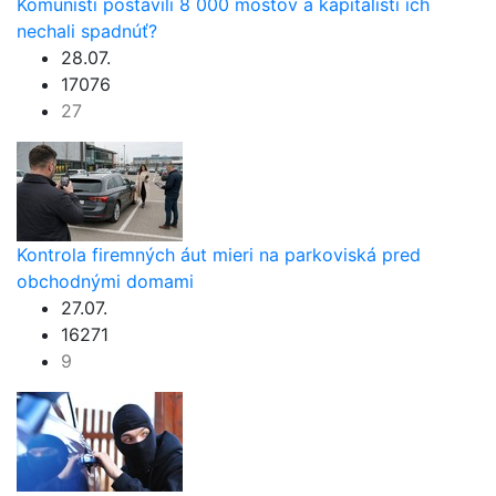
Komunisti postavili 8 000 mostov a kapitalisti ich
nechali spadnúť?
28.07.
17076
27
Kontrola firemných áut mieri na parkoviská pred
obchodnými domami
27.07.
16271
9