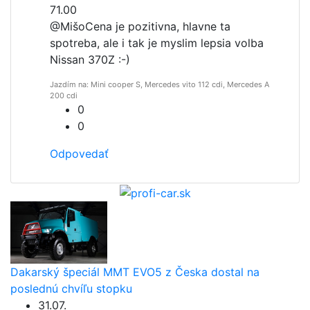
71.00
@Mišo
Cena je pozitivna, hlavne ta
spotreba, ale i tak je myslim lepsia volba
Nissan 370Z :-)
Jazdím na: Mini cooper S, Mercedes vito 112 cdi, Mercedes A
200 cdi
0
0
Odpovedať
Dakarský špeciál MMT EVO5 z Česka dostal na
poslednú chvíľu stopku
31.07.