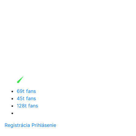
69t fans
45t fans
128t fans
Registrácia
Prihlásenie