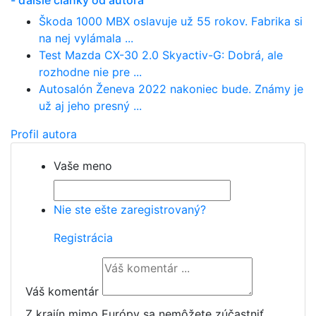
- ďalšie články od autora
Škoda 1000 MBX oslavuje už 55 rokov. Fabrika si
na nej vylámala ...
Test Mazda CX-30 2.0 Skyactiv-G: Dobrá, ale
rozhodne nie pre ...
Autosalón Ženeva 2022 nakoniec bude. Známy je
už aj jeho presný ...
Profil autora
Vaše meno
Nie ste ešte zaregistrovaný?
Registrácia
Váš komentár
Z krajín mimo Európy sa nemôžete zúčastniť