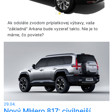
Ak odoláte zvodom príplatkovej výbavy, vaša
"základná" Arkana bude vyzerať takto. Nie je to
márne, čo poviete?
29.04.
Nový MHero 817: civilnejší