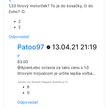
1,33 litrový motorček? To je do kosačky, či do
čoho? :D
2
2
Odpovedať
Patoo97
13.04.21 21:19
P
63.00
@Ajven
Lebo octavia za takú cenu s 1.0
litrovým trojvalcom je určite lepšia voľba...
Jazdím na: Renault Megane Grandtour IV
6
0
Odpovedať