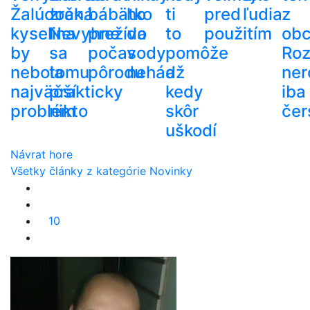
Žalúdočná
zrak.
bábätko
ho
ti
pred
ľudia
z
kyselina
Nevyhne
prežíva
do
to
použitím
ob
by
sa
počas
vody
pomôže
Roz
nebola
tomu
pôrodu
nehádž
a
ner
najväčší
prakticky
kedy
iba
problém
nikto
skôr
čer
uškodí
Návrat hore
Všetky články z kategórie Novinky
10