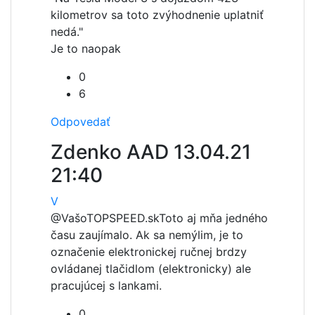
kilometrov sa toto zvýhodnenie uplatniť
nedá."
Je to naopak
0
6
Odpovedať
Zdenko AAD
13.04.21
21:40
V
@VašoTOPSPEED.sk
Toto aj mňa jedného
času zaujímalo. Ak sa nemýlim, je to
označenie elektronickej ručnej brdzy
ovládanej tlačidlom (elektronicky) ale
pracujúcej s lankami.
0