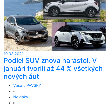
19.03.2021
Podiel SUV znova narástol. V
januári tvorili až 44 % všetkých
nových áut
Vašo LIPAVSKÝ
Novinky
0