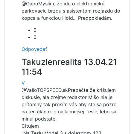
@Gabo
Myslím, že ide o elektronickú
parkovaciu brzdu s asistentom rozjazdu do
kopca a funkciou Hold... Predpokladám.
0
0
Odpovedať
Takuzlenrealita
13.04.21
11:54
V
@VašoTOPSPEED.sk
Prepáčte že križujem
diskusie, ale zrejme redaktor Mišo nie je
prítomný tak prosím vás aby ste sa pozrel
na ten článok o najlacnejšej Tesle, lebo sa
minul podstate.
Citujem
"Na Teslu Model 3 s dojazdom 423