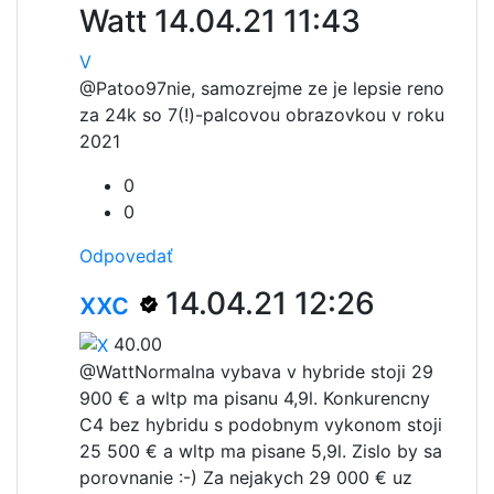
Watt
14.04.21 11:43
V
@Patoo97
nie, samozrejme ze je lepsie reno
za 24k so 7(!)-palcovou obrazovkou v roku
2021
0
0
Odpovedať
xxc
14.04.21 12:26
40.00
@Watt
Normalna vybava v hybride stoji 29
900 € a wltp ma pisanu 4,9l. Konkurencny
C4 bez hybridu s podobnym vykonom stoji
25 500 € a wltp ma pisane 5,9l. Zislo by sa
porovnanie :-) Za nejakych 29 000 € uz