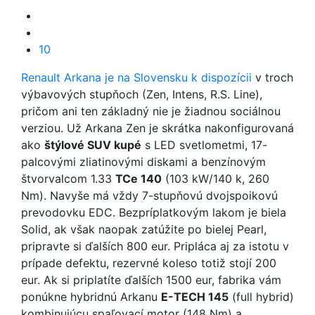
10
Renault Arkana je na Slovensku k dispozícii
v troch
výbavových stupňoch (Zen, Intens, R.S. Line),
pričom ani ten základný nie je žiadnou sociálnou
verziou. Už Arkana Zen je skrátka nakonfigurovaná
ako
štýlové SUV kupé
s LED svetlometmi, 17-
palcovými zliatinovými diskami a benzínovým
štvorvalcom 1.33
TCe 140
(103 kW/140 k, 260
Nm). Navyše má vždy 7-stupňovú dvojspoikovú
prevodovku EDC. Bezpríplatkovým lakom je biela
Solid, ak však naopak zatúžite po bielej Pearl,
pripravte si ďalších 800 eur. Pripláca aj za istotu v
prípade defektu, rezervné koleso totiž stojí 200
eur. Ak si priplatíte ďalších 1500 eur, fabrika vám
ponúkne hybridnú Arkanu
E-TECH 145
(full hybrid)
kombinujúcu spaľovací motor (148 Nm) a