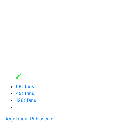
69t fans
45t fans
128t fans
Registrácia
Prihlásenie