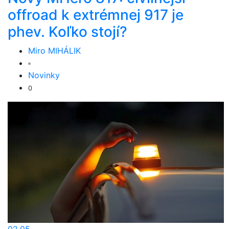
offroad k extrémnej 917 je
phev. Koľko stojí?
Miro MIHÁLIK
Novinky
0