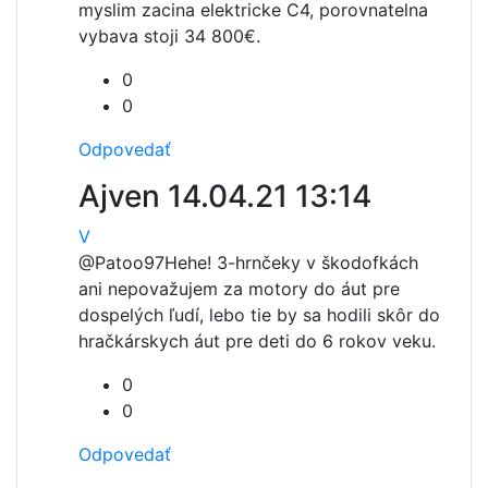
myslim zacina elektricke C4, porovnatelna
vybava stoji 34 800€.
0
0
Odpovedať
Ajven
14.04.21 13:14
V
@Patoo97
Hehe! 3-hrnčeky v škodofkách
ani nepovažujem za motory do áut pre
dospelých ľudí, lebo tie by sa hodili skôr do
hračkárskych áut pre deti do 6 rokov veku.
0
0
Odpovedať