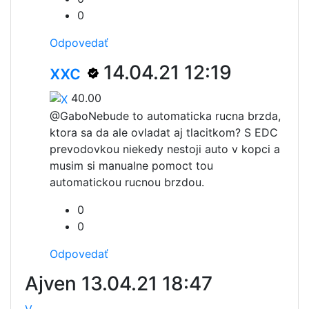
0
Odpovedať
xxc
14.04.21 12:19
40.00
@Gabo
Nebude to automaticka rucna brzda,
ktora sa da ale ovladat aj tlacitkom? S EDC
prevodovkou niekedy nestoji auto v kopci a
musim si manualne pomoct tou
automatickou rucnou brzdou.
0
0
Odpovedať
Ajven
13.04.21 18:47
V