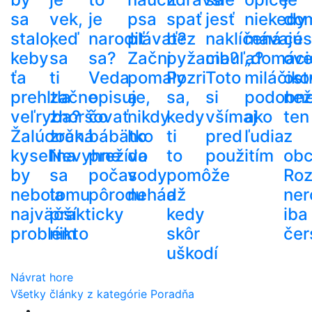
sa
vek,
je
psa
spať
jesť
niekedy
do
stalo,
keď
narodiť
plávať?
bez
naklíčená
mávajú
ces
keby
sa
sa?
Začni
pyžama?
cibuľa?
„domáci
ove
ťa
ti
Veda
pomaly
Pozri
Toto
miláčiko
ost
prehltla
začne
opisuje,
a
sa,
si
podobn
než
veľryba?
zhoršovať
čo
nikdy
kedy
všímaj
ako
ten
Žalúdočná
zrak.
bábätko
ho
ti
pred
ľudia
z
kyselina
Nevyhne
prežíva
do
to
použitím
ob
by
sa
počas
vody
pomôže
Roz
nebola
tomu
pôrodu
nehádž
a
ner
najväčší
prakticky
kedy
iba
problém
nikto
skôr
čer
uškodí
Návrat hore
Všetky články z kategórie Poradňa