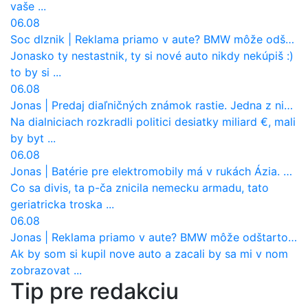
vaše ...
06.08
Soc dlznik
|
Reklama priamo v aute? BMW môže odštartovať nový trend
Jonasko ty nestastnik, ty si nové auto nikdy nekúpiš :)
to by si ...
06.08
Jonas
|
Predaj diaľničných známok rastie. Jedna z nich zaznamenala nečakane výrazný nárast
Na dialniciach rozkradli politici desiatky miliard €, mali
by byt ...
06.08
Jonas
|
Batérie pre elektromobily má v rukách Ázia. Európa ale stráca kontrolu aj nad vlastnou výrobou!
Co sa divis, ta p-ča znicila nemecku armadu, tato
geriatricka troska ...
06.08
Jonas
|
Reklama priamo v aute? BMW môže odštartovať nový trend
Ak by som si kupil nove auto a zacali by sa mi v nom
zobrazovat ...
Tip pre redakciu