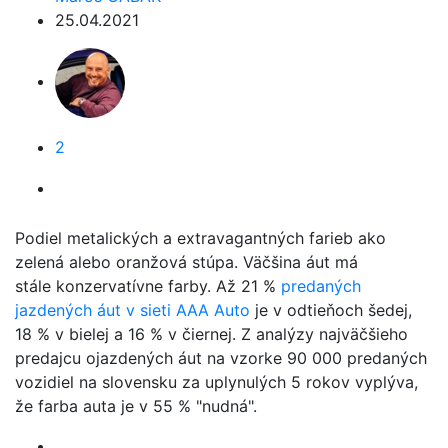
25.04.2021
2
Podiel metalických a extravagantných farieb ako
zelená alebo oranžová stúpa. Väčšina áut má
stále konzervatívne farby. Až 21 %
predaných
jazdených áut v sieti AAA Auto
je v odtieňoch šedej,
18 % v bielej a 16 % v čiernej. Z analýzy najväčšieho
predajcu ojazdených áut na vzorke 90 000 predaných
vozidiel na slovensku za uplynulých 5 rokov vyplýva,
že farba auta je v 55 % "nudná".