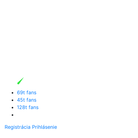
69t fans
45t fans
128t fans
Registrácia
Prihlásenie