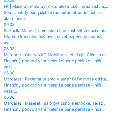
06.08
FK
|
Maserati malo byť čisto elektrické. Teraz zisťuje, že potrebuje nový osemvalcový motor
Som si nikdy nemyslel ze raz automat bude lacnejsi
ako manual
06.08
Raffaella Mauro
|
Nemecko chce zastaviť zneužívanie dotácií na elektromobily. Pritvrdí pravidlá
Hľadáte konsolidačný úver, nezabezpečený osobný
úver, ...
06.08
Margaret
|
Chery a KG Mobility sa zbližujú. Číňania môžu získať 10 % bývalého SsangYongu
Finančný podvod vám nielenže berie peniaze – ničí
vaše ...
06.08
Margaret
|
Reklama priamo v aute? BMW môže odštartovať nový trend
Finančný podvod vám nielenže berie peniaze – ničí
vaše ...
06.08
Margaret
|
Maserati malo byť čisto elektrické. Teraz zisťuje, že potrebuje nový osemvalcový motor
Finančný podvod vám nielenže berie peniaze – ničí