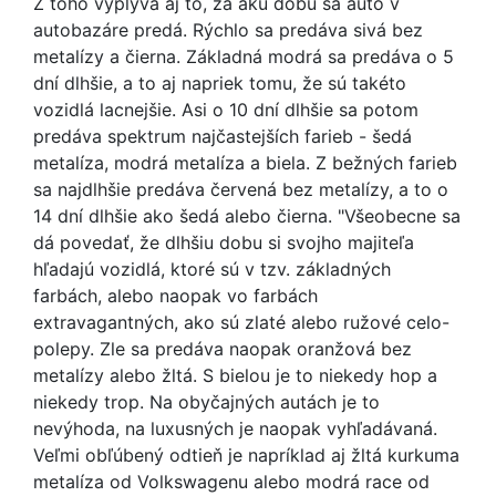
Z toho vyplýva aj to, za akú dobu sa auto v
autobazáre predá. Rýchlo sa predáva sivá bez
metalízy a čierna. Základná modrá sa predáva o 5
dní dlhšie, a to aj napriek tomu, že sú takéto
vozidlá lacnejšie. Asi o 10 dní dlhšie sa potom
predáva spektrum najčastejších farieb - šedá
metalíza, modrá metalíza a biela. Z bežných farieb
sa najdlhšie predáva červená bez metalízy, a to o
14 dní dlhšie ako šedá alebo čierna. "Všeobecne sa
dá povedať, že dlhšiu dobu si svojho majiteľa
hľadajú vozidlá, ktoré sú v tzv. základných
farbách, alebo naopak vo farbách
extravagantných, ako sú zlaté alebo ružové celo-
polepy. Zle sa predáva naopak oranžová bez
metalízy alebo žltá. S bielou je to niekedy hop a
niekedy trop. Na obyčajných autách je to
nevýhoda, na luxusných je naopak vyhľadávaná.
Veľmi obľúbený odtieň je napríklad aj žltá kurkuma
metalíza od Volkswagenu alebo modrá race od