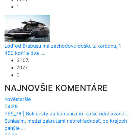
1
Loď od Brabusu má záchodovú dosku z karbónu, 1
450 koní a dva ...
31.07.
7077
0
NAJNOVŠIE KOMENTÁRE
nové
staršie
04:28
PES_76
|
Boli cesty za komunizmu lepšie udržiavané ako dnes?
Súhlasím, medzí zákrutami neprehľadnosť, po krajoch
pahýle ...