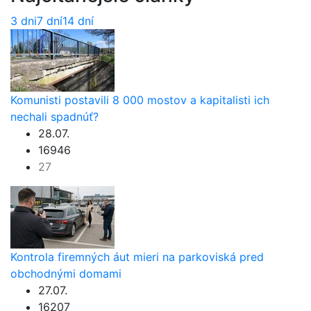
3 dni
7 dní
14 dní
Komunisti postavili 8 000 mostov a kapitalisti ich
nechali spadnúť?
28.07.
16946
27
Kontrola firemných áut mieri na parkoviská pred
obchodnými domami
27.07.
16207