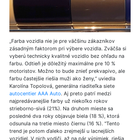
„Farba vozidla nie je pre väčšinu zákazníkov
zásadným faktorom pri výbere vozidla. Zväčša si
vyberú technicky kvalitné vozidlo bez ohľadu na
farbu. Odtieň je dôležitý maximálne pre 10 %
motoristov. Možno to bude znieť prekvapivo, ale
farbu častejšie riešia muži ako ženy,“ uviedla
Karolína Topolová, generálna riaditeľka siete
autocentier AAA Auto
. Aj preto patrí medzi
najpredávanejšie farby už niekoľko rokov
strieborno-sivá (21%). Na druhom mieste sa
posledné dva roky objavuje biela (18 %), ktorá
odsunula na tretie miesto čiernu (16 %). "Tento
trend je potom ďaleko zrejmejší u lacnejších
vozidiel. V nich vodiči, až na pár výnimiek, riešia