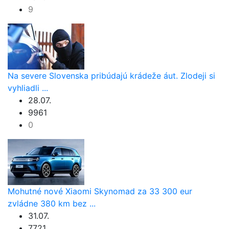
9
Na severe Slovenska pribúdajú krádeže áut. Zlodeji si
vyhliadli ...
28.07.
9961
0
Mohutné nové Xiaomi Skynomad za 33 300 eur
zvládne 380 km bez ...
31.07.
7721