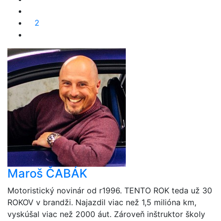
2
Maroš ČABÁK
Motoristický novinár od r1996. TENTO ROK teda už 30
ROKOV v brandži. Najazdil viac než 1,5 milióna km,
vyskúšal viac než 2000 áut. Zároveň inštruktor školy