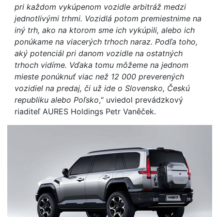
pri každom vykúpenom vozidle arbitráž medzi
jednotlivými trhmi. Vozidlá potom premiestnime na
iný trh, ako na ktorom sme ich vykúpili, alebo ich
ponúkame na viacerých trhoch naraz. Podľa toho,
aký potenciál pri danom vozidle na ostatných
trhoch vidíme. Vďaka tomu môžeme na jednom
mieste ponúknuť viac než 12 000 preverených
vozidiel na predaj, či už ide o Slovensko, Českú
republiku alebo Poľsko
,“ uviedol prevádzkový
riaditeľ AURES Holdings Petr Vaněček.