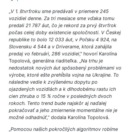
„
V 1. štvrťroku sme predávali v priemere 245
vozidiel denne. Za tri mesiace sme vďaka tomu
predali 21 787 áut, čo je rekord za prvý štvrťrok
počas celej doby existencie spoločnosti. V Českej
republike to bolo 12 033 áut, v Poľsku 4 924, na
Slovensku 4 544 a v Driverame, ktorá zahájila
predaj vo februári, 286 vozidiel
," hovorí Karolína
Topolová, generálna riaditeľka. „
Na trhu je
nedostatok nových áut spôsobený problémami vo
výrobe, ktoré ešte prehĺbila vojna na Ukrajine. To
následne vedie k zvýšenému dopytu po
ojazdených vozidlách a k dlhodobému rastu ich
cien zhruba o 15 % ročne v posledných dvoch
rokoch. Tento trend bude najskôr aj naďalej
pokračovať a jeho zmiernenie momentálne nie je
možné odhadnúť
,“ dodala Karolína Topolová.
„
Pomocou našich pokročilých algoritmov robíme