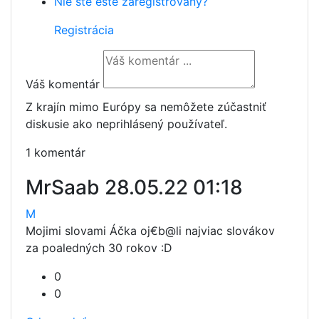
Nie ste ešte zaregistrovaný?
Registrácia
Váš komentár
Z krajín mimo Európy sa nemôžete zúčastniť
diskusie ako neprihlásený používateľ.
1 komentár
MrSaab
28.05.22 01:18
M
Mojimi slovami Áčka oj€b@li najviac slovákov
za poaledných 30 rokov :D
0
0