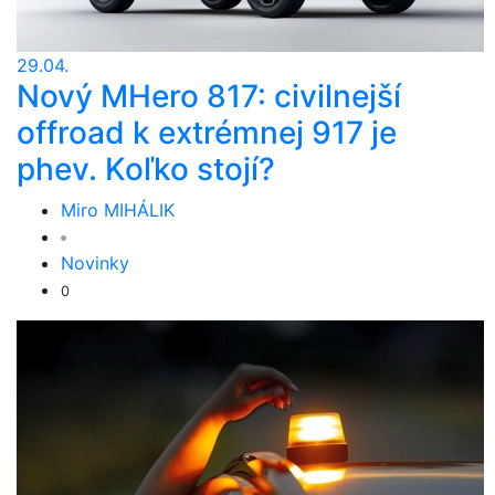
29.04.
Nový MHero 817: civilnejší
offroad k extrémnej 917 je
phev. Koľko stojí?
Miro MIHÁLIK
Novinky
0