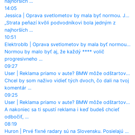
najhorších ...
14:05
Jessica
|
Oprava svetlometov by mala byť normou. Jeden nový dnes stojí priemerne 1251 eur!
„Strata peňazí kvôli podvodníkovi bola jedným z
najhorších ...
10:51
Elektroblb
|
Oprava svetlometov by mala byť normou. Jeden nový dnes stojí priemerne 1251 eur!
Normou by malo byť aj, že každý **** volič
progresivneho ...
09:27
User
|
Reklama priamo v aute? BMW môže odštartovať nový trend
Chcel by som naživo vidieť tých dvoch, čo dali na tvoj
komentár ...
09:25
User
|
Reklama priamo v aute? BMW môže odštartovať nový trend
A nakoniec sa ti spustí reklama i keď budeš chcieť
odbočiť, ...
08:19
Huron
|
Prvé fixné radary sú na Slovensku. Posielajú už pokuty? Ukáže ich Waze?