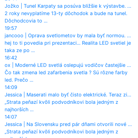
Jožko
|
Tunel Karpaty sa posúva bližšie k výstavbe. NDS urobila dôležitý krok
2 roky nevyplatíme 13-ty dôchodok a bude na tunel.
Dôchodcovia to ...
19:57
jancooo
|
Oprava svetlometov by mala byť normou. Jeden nový dnes stojí priemerne 1251 eur!
hej to ti povedia pri prezentaci... Realita LED svetiel je
taka ze po ...
16:42
ox
|
Moderné LED svetlá oslepujú vodičov častejšie než staré halogény
Čo tak zmena led zafarbenia svetla ? Sú rôzne farby
led. Prečo ...
14:09
Jessica
|
Maserati malo byť čisto elektrické. Teraz zisťuje, že potrebuje nový osemvalcový motor
„Strata peňazí kvôli podvodníkovi bola jedným z
najhorších ...
14:07
Jessica
|
Na Slovensku pred pár dňami otvorili nové mosty, ktoré to sú?
„Strata peňazí kvôli podvodníkovi bola jedným z