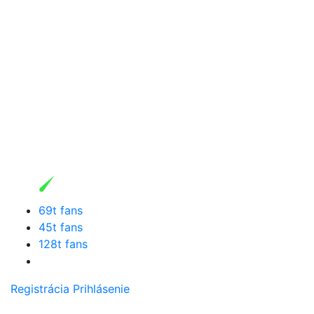
69t fans
45t fans
128t fans
Registrácia
Prihlásenie