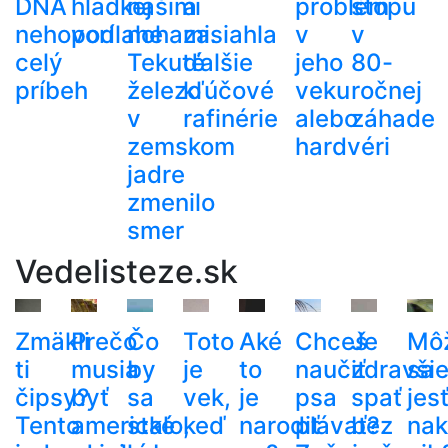
DNA
hladkej
našimi
a
problém
stopu
nehovorí
podlahe
nohami.
zasiahla
v
v
celý
Tekuté
ďalšie
jeho
80-
príbeh
železo
kľúčové
veku
ročnej
v
rafinérie
alebo
záhade
zemskom
hardvéri
jadre
zmenilo
smer
Vedelisteze.sk
Zmäkli
Prečo
Čo
Toto
Aké
Chceš
Je
Mô
ti
musia
by
je
to
naučiť
zdravši
sa
čipsy?
byť
sa
vek,
je
psa
spať
jes
Tento
americké
stalo,
keď
narodiť
plávať?
bez
nak