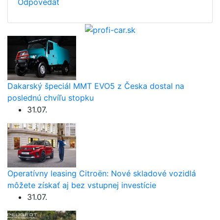
Odpovedať
Dakarský špeciál MMT EVO5 z Česka dostal na
poslednú chvíľu stopku
31.07.
Operatívny leasing Citroën: Nové skladové vozidlá
môžete získať aj bez vstupnej investície
31.07.