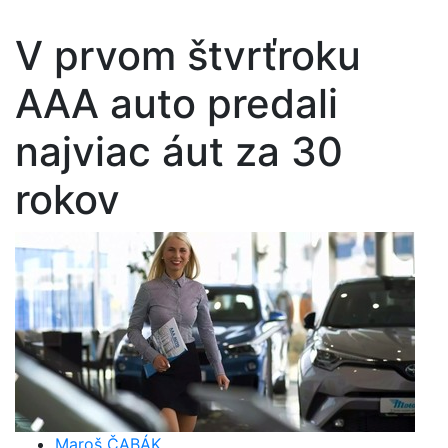
V prvom štvrťroku
AAA auto predali
najviac áut za 30
rokov
Maroš ČABÁK