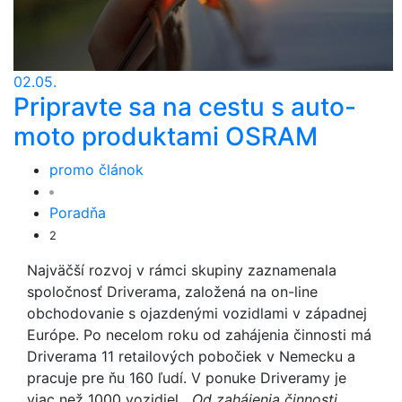
02.05.
Pripravte sa na cestu s auto-
moto produktami OSRAM
promo článok
Poradňa
2
Najväčší rozvoj v rámci skupiny zaznamenala
spoločnosť Driverama, založená na on-line
obchodovanie s ojazdenými vozidlami v západnej
Európe. Po necelom roku od zahájenia činnosti má
Driverama 11 retailových pobočiek v Nemecku a
pracuje pre ňu 160 ľudí. V ponuke Driveramy je
viac než 1000 vozidiel. „
Od zahájenia činnosti,