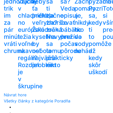
jednoduchý
vajcia
keby
sa
sa?
Začni
pyžama
cib
trik
v
ťa
ti
Veda
pomaly
Pozri
Tot
im
chladničke,
prehltla
začne
opisuje,
a
sa,
si
za
no
veľryba?
zhoršovať
čo
nikdy
kedy
vší
pár
európske
Žalúdočná
zrak.
bábätko
ho
ti
pre
minút
ležia
kyselina
Nevyhne
prežíva
do
to
pou
vráti
voľne
by
sa
počas
vody
pomôže
chrumkavosť
na
nebola
tomu
pôrodu
nehádž
a
regáli?
najväčší
prakticky
kedy
Rozdiel
problém
nikto
skôr
je
uškodí
v
škrupine
Návrat hore
Všetky články z kategórie Poradňa