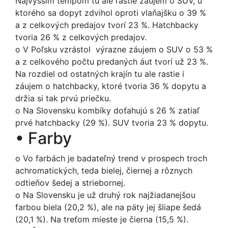
Najvyšším tempom tu ale rastie záujem o SUV, u
ktorého sa dopyt zdvihol oproti vlaňajšku o 39 %
a z celkových predajov tvorí 23 %. Hatchbacky
tvoria 26 % z celkových predajov.
o
V Poľsku vzrástol výrazne záujem o SUV o 53 %
a z celkového počtu predaných áut tvorí už 23 %.
Na rozdiel od ostatných krajín tu ale rastie i
záujem o hatchbacky, ktoré tvoria 36 % dopytu a
držia si tak prvú priečku.
o
Na Slovensku kombíky doťahujú s 26 % zatiaľ
prvé hatchbacky (29 %). SUV tvoria 23 % dopytu.
•
Farby
o
Vo farbách je badateľný trend v prospech troch
achromatických, teda bielej, čiernej a rôznych
odtieňov šedej a striebornej.
o
Na Slovensku je už druhý rok najžiadanejšou
farbou biela (20,2 %), ale na päty jej šliape šedá
(20,1 %). Na treťom mieste je čierna (15,5 %).