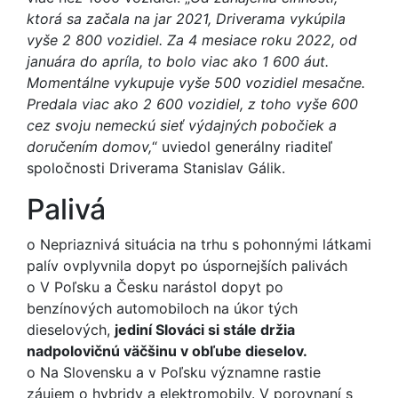
ktorá sa začala na jar 2021, Driverama vykúpila
vyše 2 800 vozidiel. Za 4 mesiace roku 2022, od
januára do apríla, to bolo viac ako 1 600 áut.
Momentálne vykupuje vyše 500 vozidiel mesačne.
Predala viac ako 2 600 vozidiel, z toho vyše 600
cez svoju nemeckú sieť výdajných pobočiek a
doručením domov,
“ uviedol generálny riaditeľ
spoločnosti Driverama Stanislav Gálik.
Palivá
o
Nepriaznivá situácia na trhu s pohonnými látkami
palív ovplyvnila dopyt po úspornejších palivách
o
V Poľsku a Česku narástol dopyt po
benzínových automobiloch na úkor tých
dieselových,
jediní Slováci si stále držia
nadpolovičnú väčšinu v obľube dieselov.
o
Na Slovensku a v Poľsku významne rastie
záujem o hybridy a elektromobily. V porovnaní s