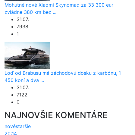
Mohutné nové Xiaomi Skynomad za 33 300 eur
zvládne 380 km bez ...
31.07.
7938
1
Loď od Brabusu má záchodovú dosku z karbónu, 1
450 koní a dva ...
31.07.
7122
0
NAJNOVŠIE KOMENTÁRE
nové
staršie
20:14