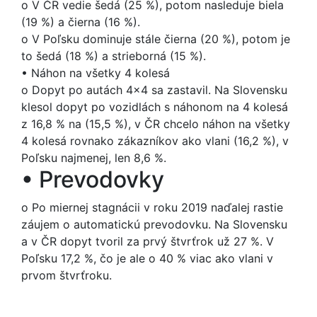
o
V ČR vedie šedá (25 %), potom nasleduje biela
(19 %) a čierna (16 %).
o
V Poľsku dominuje stále čierna (20 %), potom je
to šedá (18 %) a strieborná (15 %).
•
Náhon na všetky 4 kolesá
o
Dopyt po autách 4x4 sa zastavil. Na Slovensku
klesol dopyt po vozidlách s náhonom na 4 kolesá
z 16,8 % na (15,5 %), v ČR chcelo náhon na všetky
4 kolesá rovnako zákazníkov ako vlani (16,2 %), v
Poľsku najmenej, len 8,6 %.
•
Prevodovky
o
Po miernej stagnácii v roku 2019 naďalej rastie
záujem o automatickú prevodovku. Na Slovensku
a v ČR dopyt tvoril za prvý štvrťrok už 27 %. V
Poľsku 17,2 %, čo je ale o 40 % viac ako vlani v
prvom štvrťroku.