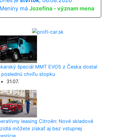
Dnes je
štvrtok
, 06.08.2026
Meniny má
Jozefína - význam mena
karský špeciál MMT EVO5 z Česka dostal
 poslednú chvíľu stopku
31.07.
eratívny leasing Citroën: Nové skladové
zidlá môžete získať aj bez vstupnej
vestície