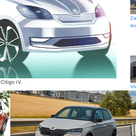
Za
au
Citigo iV.
Vi
Nie