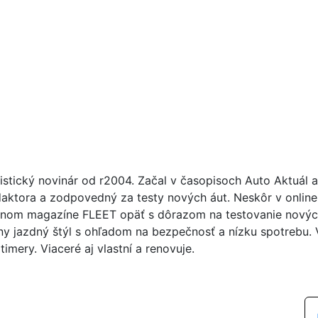
istický novinár od r2004. Začal v časopisoch Auto Aktuál 
daktora a zodpovedný za testy nových áut. Neskôr v online
nom magazíne FLEET opäť s dôrazom na testovanie nových á
ny jazdný štýl s ohľadom na bezpečnosť a nízku spotrebu. Ve
imery. Viaceré aj vlastní a renovuje.