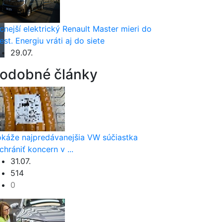
cnejší elektrický Renault Master mieri do
est. Energiu vráti aj do siete
29.07.
odobné články
káže najpredávanejšia VW súčiastka
chrániť koncern v ...
31.07.
514
0