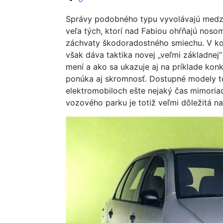
Správy podobného typu vyvolávajú medzi 
veľa tých, ktorí nad Fabiou ohŕňajú nosom 
záchvaty škodoradostného smiechu. V ko
však dáva taktika novej „veľmi základnej
mení a ako sa ukazuje aj na príklade konk
ponúka aj skromnosť. Dostupné modely t
elektromobiloch ešte nejaký čas mimoria
vozového parku je totiž veľmi dôležitá n