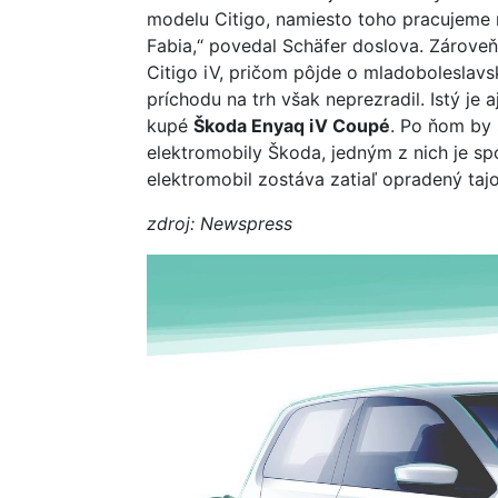
modelu Citigo, namiesto toho pracujeme 
Fabia,“ povedal Schäfer doslova. Zároveň 
Citigo iV, pričom pôjde o mladoboleslavs
príchodu na trh však neprezradil. Istý je
kupé
Škoda Enyaq iV Coupé
. Po ňom by 
elektromobily Škoda, jedným z nich je spo
elektromobil zostáva zatiaľ opradený ta
zdroj: Newspress