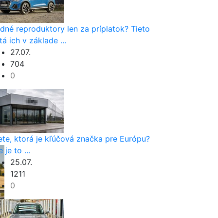
dné reproduktory len za príplatok? Tieto
tá ich v základe ...
27.07.
704
0
ete, ktorá je kľúčová značka pre Európu?
 je to ...
25.07.
1211
0