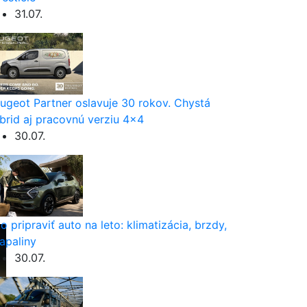
31.07.
ugeot Partner oslavuje 30 rokov. Chystá
brid aj pracovnú verziu 4×4
30.07.
o pripraviť auto na leto: klimatizácia, brzdy,
apaliny
30.07.