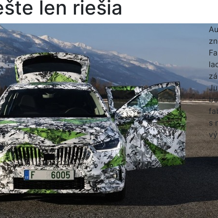
šte len riešia
Au
zn
Fa
la
zá
Ju
be
fa
s 
vý