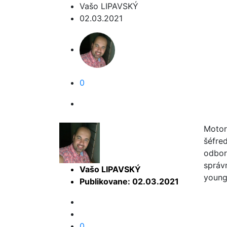
Vašo LIPAVSKÝ
02.03.2021
0
Motor
šéfre
odbor
správ
Vašo LIPAVSKÝ
youngt
Publikovane: 02.03.2021
0