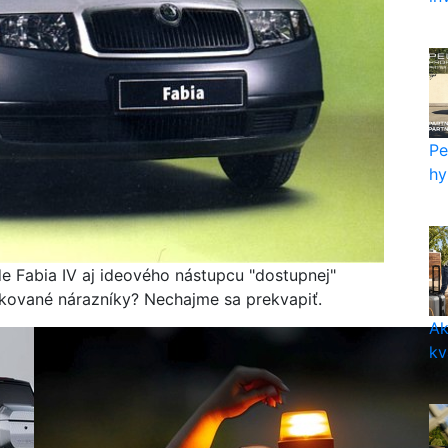
Pe
hy
 Fabia IV aj ideového nástupcu "dostupnej"
lakované nárazníky? Nechajme sa prekvapiť.
Ak
kv