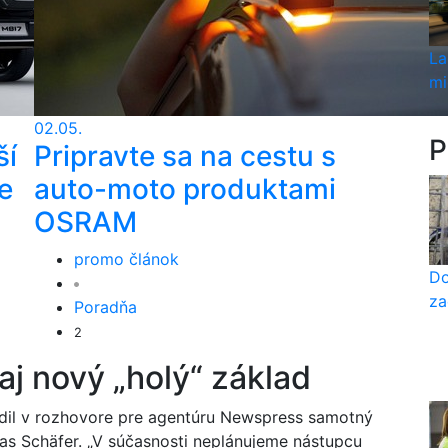
La
mi
02.05.
P
ší
Pripravte sa na cestu s
e
auto-moto produktami
OSRAM
promo článok
Do
za
Poradňa
2
aj nový „holý“ základ
radil v rozhovore pre agentúru Newspress samotný
s Schäfer. „V súčasnosti neplánujeme nástupcu