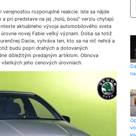
verejnosťou rozporuplné reakcie. Iste sa nájde
a pri predstave na jej „holú, bosú“ verziu chytajú
ntexte aktuálneho vývoja automobilového sveta
“ úrovne novej Fabie veľký význam. Doba sa totiž
urenčnej Dacie, vyhráva ten, kto sa na nič nehrá a
otiž budú popri drahých a dotovaných
dne dôležitým predajným artiklom. Obnova
a všetkých jeho cenových úrovniach.
Da
na
Op
vo
in