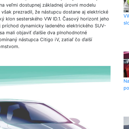
na veľmi dostupnej základnej úrovni modelu
však prezradil, že nástupcu dostane aj elektrické
VW
ký klon sesterského VW ID.1. Časový horizont jeho
sl
 aj príchod dynamicky ladeného elektrického SUV-
sa mali objaviť ďalšie dva plnohodnotné
mínaný nástupca Citigo iV, zatiaľ čo ďalší
jomstvom.
Na
po