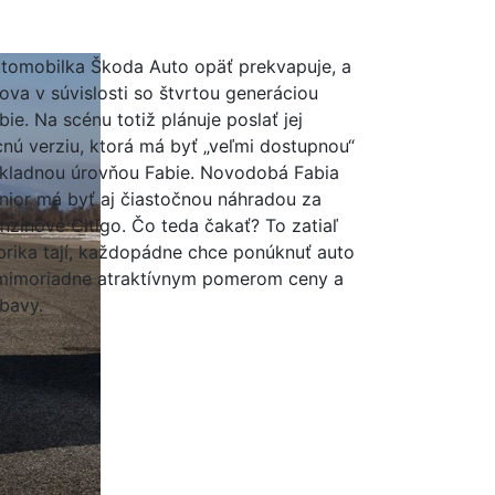
tomobilka Škoda Auto opäť prekvapuje, a
ova v súvislosti so štvrtou generáciou
bie. Na scénu totiž plánuje poslať jej
cnú verziu, ktorá má byť „veľmi dostupnou“
kladnou úrovňou Fabie. Novodobá Fabia
nior má byť aj čiastočnou náhradou za
nzínové Citigo. Čo teda čakať? To zatiaľ
brika tají, každopádne chce ponúknuť auto
mimoriadne atraktívnym pomerom ceny a
bavy.