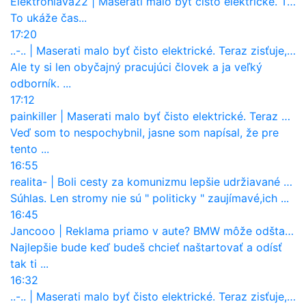
Elektrohlava22
|
Maserati malo byť čisto elektrické. Teraz zisťuje, že potrebuje nový osemvalcový motor
To ukáže čas...
17:20
..-..
|
Maserati malo byť čisto elektrické. Teraz zisťuje, že potrebuje nový osemvalcový motor
Ale ty si len obyčajný pracujúci človek a ja veľký
odborník. ...
17:12
painkiller
|
Maserati malo byť čisto elektrické. Teraz zisťuje, že potrebuje nový osemvalcový motor
Veď som to nespochybnil, jasne som napísal, že pre
tento ...
16:55
realita-
|
Boli cesty za komunizmu lepšie udržiavané ako dnes?
Súhlas. Len stromy nie sú " politicky " zaujímavé,ich ...
16:45
Jancooo
|
Reklama priamo v aute? BMW môže odštartovať nový trend
Najlepšie bude keď budeš chcieť naštartovať a odísť
tak ti ...
16:32
..-..
|
Maserati malo byť čisto elektrické. Teraz zisťuje, že potrebuje nový osemvalcový motor