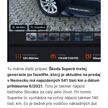
Tu máme ďalší prípad.
Škoda Superb tretej
generácie po facelifte, ktorý je aktuálne na predaj
v Nemecku má najazdených 541 tisíc km a dátum
prihlásenia 6/2021.
Toto je takmer nájazd
bežného Slováka za celý jeho život. Pri tomto
Superbe to vychádza na ročný nájazd takmer 140
tisíc km, čo je bežné pre vodičov nákladných áut