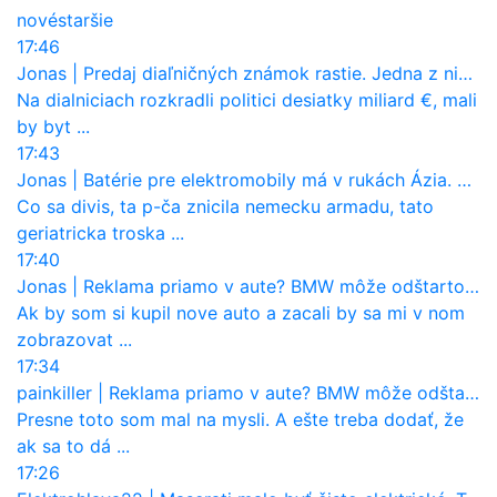
nové
staršie
17:46
Jonas
|
Predaj diaľničných známok rastie. Jedna z nich zaznamenala nečakane výrazný nárast
Na dialniciach rozkradli politici desiatky miliard €, mali
by byt ...
17:43
Jonas
|
Batérie pre elektromobily má v rukách Ázia. Európa ale stráca kontrolu aj nad vlastnou výrobou!
Co sa divis, ta p-ča znicila nemecku armadu, tato
geriatricka troska ...
17:40
Jonas
|
Reklama priamo v aute? BMW môže odštartovať nový trend
Ak by som si kupil nove auto a zacali by sa mi v nom
zobrazovat ...
17:34
painkiller
|
Reklama priamo v aute? BMW môže odštartovať nový trend
Presne toto som mal na mysli. A ešte treba dodať, že
ak sa to dá ...
17:26