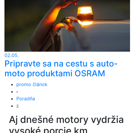
02.05.
Pripravte sa na cestu s auto-
moto produktami OSRAM
promo článok
Poradňa
2
Aj dnešné motory vydržia
vysoké porcie km