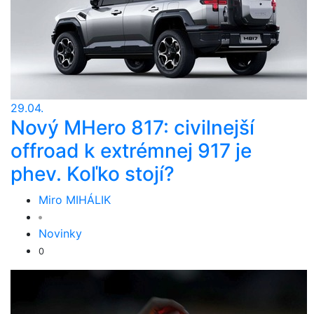
29.04.
Nový MHero 817: civilnejší
offroad k extrémnej 917 je
phev. Koľko stojí?
Miro MIHÁLIK
Novinky
0