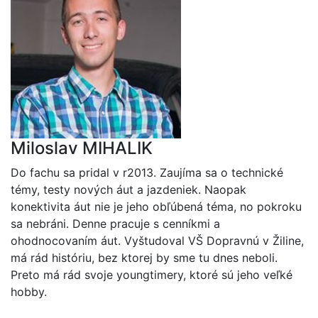
Miloslav MIHALIK
Do fachu sa pridal v r2013. Zaujíma sa o technické
témy, testy nových áut a jazdeniek. Naopak
konektivita áut nie je jeho obľúbená téma, no pokroku
sa nebráni. Denne pracuje s cenníkmi a
ohodnocovaním áut. Vyštudoval VŠ Dopravnú v Žiline,
má rád históriu, bez ktorej by sme tu dnes neboli.
Preto má rád svoje youngtimery, ktoré sú jeho veľké
hobby.