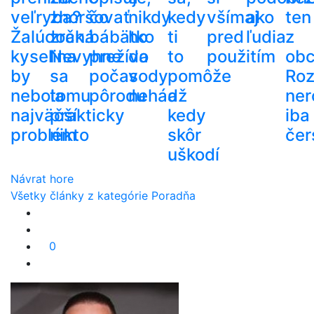
veľryba?
zhoršovať
čo
nikdy
kedy
všímaj
ako
ten
Žalúdočná
zrak.
bábätko
ho
ti
pred
ľudia
z
kyselina
Nevyhne
prežíva
do
to
použitím
ob
by
sa
počas
vody
pomôže
Roz
nebola
tomu
pôrodu
nehádž
a
ner
najväčší
prakticky
kedy
iba
problém
nikto
skôr
čer
uškodí
Návrat hore
Všetky články z kategórie Poradňa
0