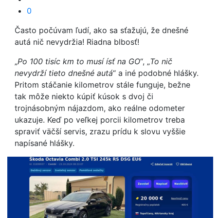
0
Často počúvam ľudí, ako sa sťažujú, že dnešné
autá nič nevydržia! Riadna blbosť!
„
Po 100 tisíc km to musí ísť na GO
“, „
To nič
nevydrží tieto dnešné autá
“ a iné podobné hlášky.
Pritom stáčanie kilometrov stále funguje, bežne
tak môže niekto kúpiť kúsok s dvoj či
trojnásobným nájazdom, ako reálne odometer
ukazuje. Keď po veľkej porcii kilometrov treba
spraviť väčší servis, zrazu prídu k slovu vyššie
napísané hlášky.