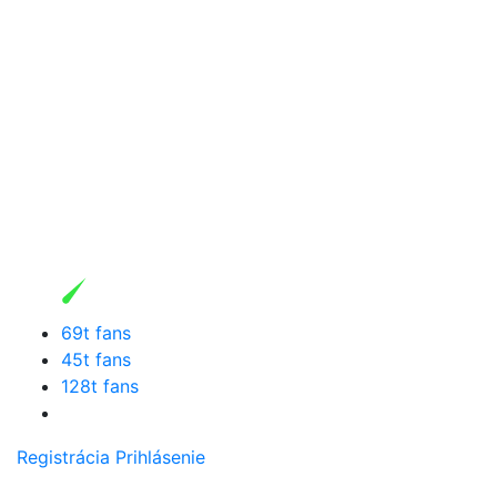
69t fans
45t fans
128t fans
Registrácia
Prihlásenie