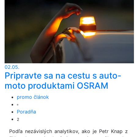
02.05.
Pripravte sa na cestu s auto-
moto produktami OSRAM
promo článok
Poradňa
2
Podľa nezávislých analytikov, ako je Petr Knap z