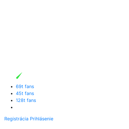
69t fans
45t fans
128t fans
Registrácia
Prihlásenie