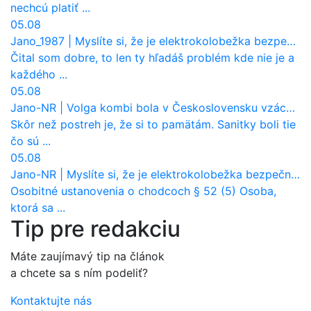
nechcú platiť ...
05.08
Jano_1987
|
Myslíte si, že je elektrokolobežka bezpečná? Tento test odhalil vážny problém
Čital som dobre, to len ty hľadáš problém kde nie je a
každého ...
05.08
Jano-NR
|
Volga kombi bola v Československu vzácnosť. Jazdila ako sanitka, aj pre Verejnú bezpečnosť
Skôr než postreh je, že si to pamätám. Sanitky boli tie
čo sú ...
05.08
Jano-NR
|
Myslíte si, že je elektrokolobežka bezpečná? Tento test odhalil vážny problém
Osobitné ustanovenia o chodcoch § 52 (5) Osoba,
ktorá sa ...
Tip pre redakciu
Máte zaujímavý tip na článok
a chcete sa s ním podeliť?
Kontaktujte nás