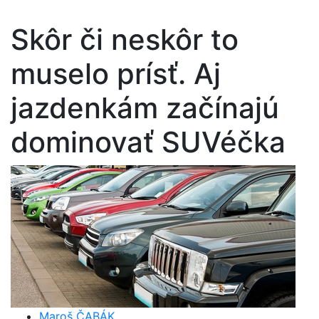
Skôr či neskôr to
muselo prísť. Aj
jazdenkám začínajú
dominovať SUVéčka
Maroš ČABÁK