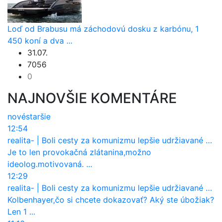
Loď od Brabusu má záchodovú dosku z karbónu, 1
450 koní a dva ...
31.07.
7056
0
NAJNOVŠIE KOMENTÁRE
nové
staršie
12:54
realita-
|
Boli cesty za komunizmu lepšie udržiavané ako dnes?
Je to len provokačná zlátanina,možno
ideolog.motivovaná. ...
12:29
realita-
|
Boli cesty za komunizmu lepšie udržiavané ako dnes?
Kolbenhayer,čo si chcete dokazovať? Aký ste úbožiak?
Len 1 ...