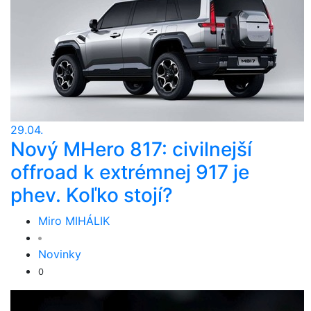
29.04.
Nový MHero 817: civilnejší
offroad k extrémnej 917 je
phev. Koľko stojí?
Miro MIHÁLIK
Novinky
0