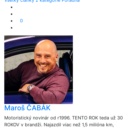
Všetky články z kategórie Poradňa
0
Maroš ČABÁK
Motoristický novinár od r1996. TENTO ROK teda už 30
ROKOV v brandži. Najazdil viac než 1,5 milióna km,