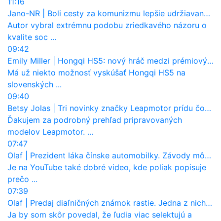
11:16
Jano-NR
|
Boli cesty za komunizmu lepšie udržiavané ako dnes?
Autor vybral extrémnu podobu zriedkavého názoru o
kvalite soc ...
09:42
Emily Miller
|
Hongqi HS5: nový hráč medzi prémiovými SUV na Slovensku
Má už niekto možnosť vyskúšať Hongqi HS5 na
slovenských ...
09:40
Betsy Jolas
|
Tri novinky značky Leapmotor prídu čoskoro aj na Slovensko
Ďakujem za podrobný prehľad pripravovaných
modelov Leapmotor. ...
07:47
Olaf
|
Prezident láka čínske automobilky. Závody môžu prevziať po európskej značke
Je na YouTube také dobré video, kde poliak popisuje
prečo ...
07:39
Olaf
|
Predaj diaľničných známok rastie. Jedna z nich zaznamenala nečakane výrazný nárast
Ja by som skôr povedal, že ľudia viac selektujú a