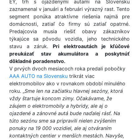
EY, trh s ojazdenými autami na Slovensku
zaznamenal v januári a februári výrazný rast. Tento
segment ponúka atraktívne riešenia najmä pre
domácnosti, zatiaľ čo firmy sú zatiaľ opatrné.
Predajcovia musia riešiť obavy zákazníkov
týkajúce sa pôvodu vozidla, jeho technického
stavu a záruk.
Pri elektroautách je kľúčové
preukázať stav akumulátora a poskytnúť
dôkladné poradenstvo.
V prvých dvoch mesiacoch roka predali pobočky
AAA AUTO na Slovensku
trikrát viac
elektromobilov ako v rovnakom období minulého
roku. „
Sme len na začiatku hlavnej sezóny, ktorá
vždy štartuje koncom zimy. Očakávame, že
záujem o elektromobily a hybridy, ale aj o
ojazdené a zánovné autá bude naďalej rásť. Na
túto sezónu sme sa pripravili nielen zvýšením
ponuky na 19 000 vozidiel, ale aj otváraním
kontaktných centier v menších mestách. Navyše,