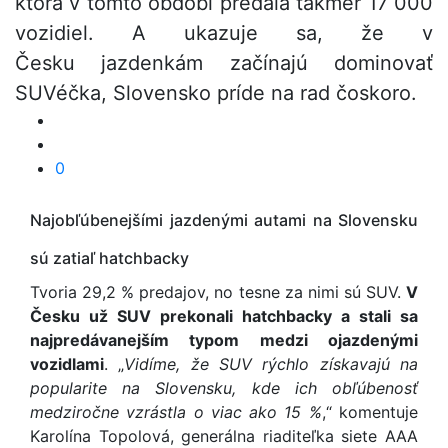
ktorá v tomto období predala takmer 17 000
vozidiel. A ukazuje sa, že v
Česku jazdenkám začínajú dominovať
SUVéčka, Slovensko príde na rad čoskoro.
0
Najobľúbenejšími jazdenými autami na Slovensku
sú zatiaľ hatchbacky
Tvoria 29,2 % predajov, no tesne za nimi sú SUV.
V
Česku už SUV prekonali hatchbacky a stali sa
najpredávanejším typom medzi ojazdenými
vozidlami
. „
Vidíme, že SUV rýchlo získavajú na
popularite na Slovensku, kde ich obľúbenosť
medziročne vzrástla o viac ako 15 %
,“ komentuje
Karolína Topolová, generálna riaditeľka siete AAA