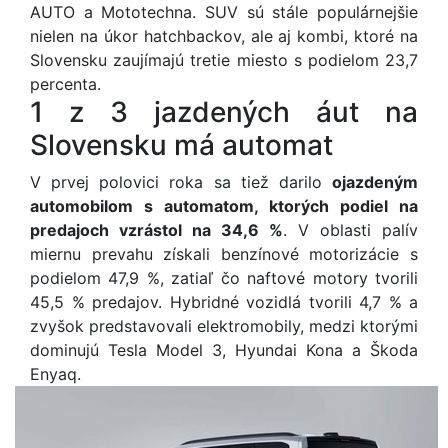
AUTO a Mototechna. SUV sú stále populárnejšie
nielen na úkor hatchbackov, ale aj kombi, ktoré na
Slovensku zaujímajú tretie miesto s podielom 23,7
percenta.
1 z 3 jazdených áut na
Slovensku má automat
V prvej polovici roka sa tiež darilo
ojazdeným
automobilom s automatom, ktorých podiel na
predajoch vzrástol na 34,6 %
. V oblasti palív
miernu prevahu získali benzínové motorizácie s
podielom 47,9 %, zatiaľ čo naftové motory tvorili
45,5 % predajov. Hybridné vozidlá tvorili 4,7 % a
zvyšok predstavovali elektromobily, medzi ktorými
dominujú Tesla Model 3, Hyundai Kona a Škoda
Enyaq.