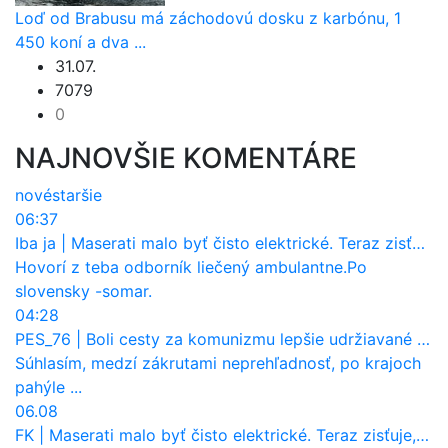
Loď od Brabusu má záchodovú dosku z karbónu, 1
450 koní a dva ...
31.07.
7079
0
NAJNOVŠIE KOMENTÁRE
nové
staršie
06:37
Iba ja
|
Maserati malo byť čisto elektrické. Teraz zisťuje, že potrebuje nový osemvalcový motor
Hovorí z teba odborník liečený ambulantne.Po
slovensky -somar.
04:28
PES_76
|
Boli cesty za komunizmu lepšie udržiavané ako dnes?
Súhlasím, medzí zákrutami neprehľadnosť, po krajoch
pahýle ...
06.08
FK
|
Maserati malo byť čisto elektrické. Teraz zisťuje, že potrebuje nový osemvalcový motor