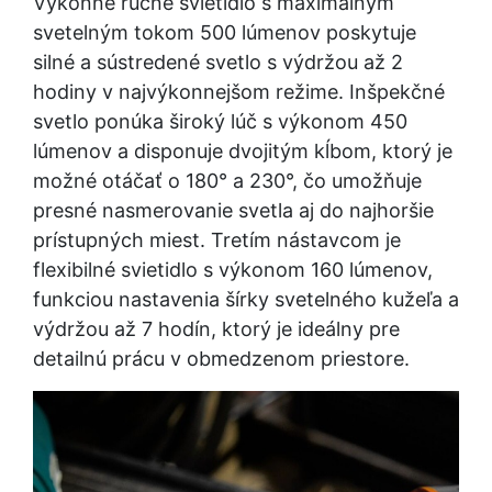
Výkonné ručné svietidlo s maximálnym
svetelným tokom 500 lúmenov poskytuje
silné a sústredené svetlo s výdržou až 2
hodiny v najvýkonnejšom režime. Inšpekčné
svetlo ponúka široký lúč s výkonom 450
lúmenov a disponuje dvojitým kĺbom, ktorý je
možné otáčať o 180° a 230°, čo umožňuje
presné nasmerovanie svetla aj do najhoršie
prístupných miest. Tretím nástavcom je
flexibilné svietidlo s výkonom 160 lúmenov,
funkciou nastavenia šírky svetelného kužeľa a
výdržou až 7 hodín, ktorý je ideálny pre
detailnú prácu v obmedzenom priestore.