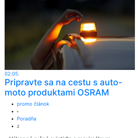
02.05.
Pripravte sa na cestu s auto-
moto produktami OSRAM
promo článok
Poradňa
2