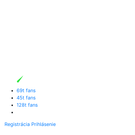
69t fans
45t fans
128t fans
Registrácia
Prihlásenie