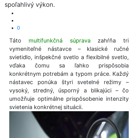
spoľahlivý výkon.
0
Táto
multifunkčná súprava
zahŕňa tri
vymeniteľné nástavce – klasické ručné
svietidlo, inšpekčné svetlo a flexibilné svetlo,
vďaka čomu sa ľahko prispôsobia
konkrétnym potrebám a typom práce. Každý
nástavec ponúka štyri svetelné režimy –
vysoký, stredný, úsporný a blikajúci – čo
umožňuje optimálne prispôsobenie intenzity
svietenia konkrétnej situácii.