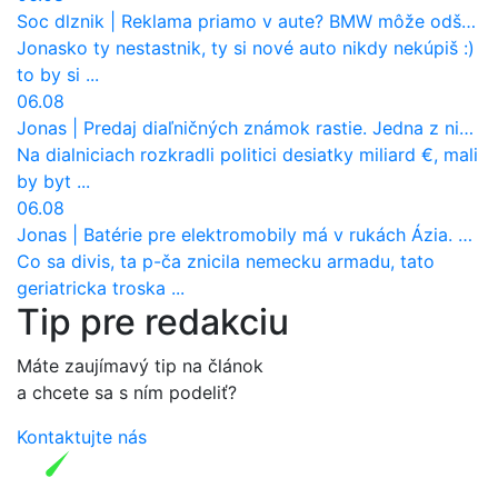
Soc dlznik
|
Reklama priamo v aute? BMW môže odštartovať nový trend
Jonasko ty nestastnik, ty si nové auto nikdy nekúpiš :)
to by si ...
06.08
Jonas
|
Predaj diaľničných známok rastie. Jedna z nich zaznamenala nečakane výrazný nárast
Na dialniciach rozkradli politici desiatky miliard €, mali
by byt ...
06.08
Jonas
|
Batérie pre elektromobily má v rukách Ázia. Európa ale stráca kontrolu aj nad vlastnou výrobou!
Co sa divis, ta p-ča znicila nemecku armadu, tato
geriatricka troska ...
Tip pre redakciu
Máte zaujímavý tip na článok
a chcete sa s ním podeliť?
Kontaktujte nás