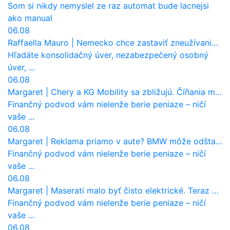
Som si nikdy nemyslel ze raz automat bude lacnejsi
ako manual
06.08
Raffaella Mauro
|
Nemecko chce zastaviť zneužívanie dotácií na elektromobily. Pritvrdí pravidlá
Hľadáte konsolidačný úver, nezabezpečený osobný
úver, ...
06.08
Margaret
|
Chery a KG Mobility sa zbližujú. Číňania môžu získať 10 % bývalého SsangYongu
Finančný podvod vám nielenže berie peniaze – ničí
vaše ...
06.08
Margaret
|
Reklama priamo v aute? BMW môže odštartovať nový trend
Finančný podvod vám nielenže berie peniaze – ničí
vaše ...
06.08
Margaret
|
Maserati malo byť čisto elektrické. Teraz zisťuje, že potrebuje nový osemvalcový motor
Finančný podvod vám nielenže berie peniaze – ničí
vaše ...
06.08