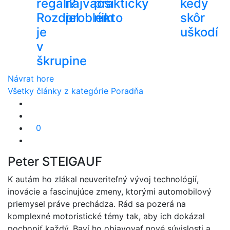
regáli?
najväčší
prakticky
kedy
Rozdiel
problém
nikto
skôr
je
uškodí
v
škrupine
Návrat hore
Všetky články z kategórie Poradňa
0
Peter STEIGAUF
K autám ho zlákal neuveriteľný vývoj technológií,
inovácie a fascinujúce zmeny, ktorými automobilový
priemysel práve prechádza. Rád sa pozerá na
komplexné motoristické témy tak, aby ich dokázal
pochopiť každý. Baví ho objavovať nové súvislosti a