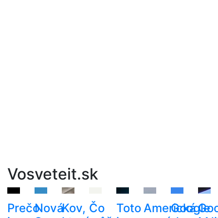
Vosveteit.sk
Prečo
Nová
Kov,
Čo
Toto
Americká
Google
Goo