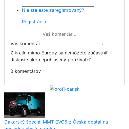
Nie ste ešte zaregistrovaný?
Registrácia
Váš komentár
Z krajín mimo Európy sa nemôžete zúčastniť
diskusie ako neprihlásený používateľ.
0 komentárov
Dakarský špeciál MMT EVO5 z Česka dostal na
poslednú chvíľu stopku