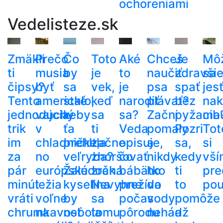
ochoreniami
Vedelisteze.sk
Zmäkli
Prečo
Čo
Toto
Aké
Chceš
Je
Mô
ti
musia
by
je
to
naučiť
zdravši
sa
čipsy?
byť
sa
vek,
je
psa
spať
jes
Tento
americké
stalo,
keď
narodiť
plávať?
bez
nak
jednoduchý
vajcia
keby
sa
sa?
Začni
pyžama
cib
trik
v
ťa
ti
Veda
pomaly
Pozri
Tot
im
chladničke,
prehltla
začne
opisuje,
a
sa,
si
za
no
veľryba?
zhoršovať
čo
nikdy
kedy
vší
pár
európske
Žalúdočná
zrak.
bábätko
ho
ti
pre
minút
ležia
kyselina
Nevyhne
prežíva
do
to
pou
vráti
voľne
by
sa
počas
vody
pomôže
chrumkavosť
na
nebola
tomu
pôrodu
nehádž
a