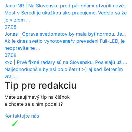
Jano-NR
|
Na Slovensku pred pár dňami otvorili nové mosty, ktoré to sú?
Most v Seredi je ukážkou ako pracujeme. Vedelo sa že
je v zlom ...
07.08
Jonas
|
Oprava svetlometov by mala byť normou. Jeden nový dnes stojí priemerne 1251 eur!
Ak je dnes svetlo vyhotovene/v prevedeni Full-LED, je
neopravitelne ...
07.08
xxc
|
Prvé fixné radary sú na Slovensku. Posielajú už pokuty? Ukáže ich Waze?
Najjednoduchšie by asi bolo šetriť :-) aj keď šetrením
vraj ...
Tip pre redakciu
Máte zaujímavý tip na článok
a chcete sa s ním podeliť?
Kontaktujte nás