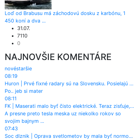
Loď od Brabusu má záchodovú dosku z karbónu, 1
450 koní a dva ...
31.07.
7110
0
NAJNOVŠIE KOMENTÁRE
nové
staršie
08:19
Huron
|
Prvé fixné radary sú na Slovensku. Posielajú už pokuty? Ukáže ich Waze?
Po.. jeb si mater
08:11
FK
|
Maserati malo byť čisto elektrické. Teraz zisťuje, že potrebuje nový osemvalcový motor
A presne preto tesla meska uz niekolko rokov so
svojim bajnym ...
07:43
Soc dlznik
|
Oprava svetlometov by mala byť normou. Jeden nový dnes stojí priemerne 1251 eur!