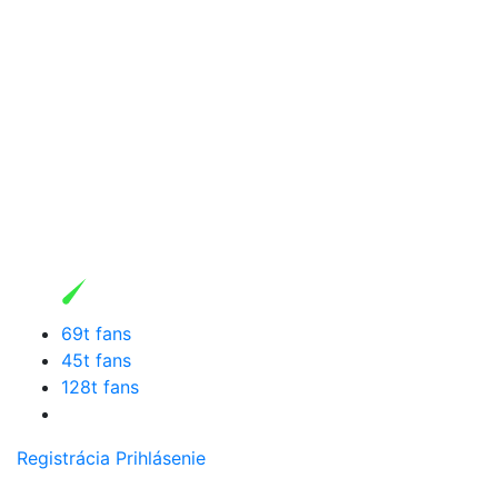
69t fans
45t fans
128t fans
Registrácia
Prihlásenie