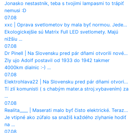
Jonasko nestastnik, teba s tvojimi lampasmi to trápiť
nemusi :D
07.08
xxc
|
Oprava svetlometov by mala byť normou. Jeden nový dnes stojí priemerne 1251 eur!
Ekologickejšie sú Matrix Full LED svetlomety. Majú
nižšiu ...
07.08
Dr Pinell
|
Na Slovensku pred pár dňami otvorili nové mosty, ktoré to sú?
Zly ujo Adolf postavil od 1933 do 1942 takmer
4000km dialnic :-) ...
07.08
Elektrohlava22
|
Na Slovensku pred pár dňami otvorili nové mosty, ktoré to sú?
Tí zlí komunisti ( s chabým mater.a stroj.vybavením) za
...
07.08
Realita____
|
Maserati malo byť čisto elektrické. Teraz zisťuje, že potrebuje nový osemvalcový motor
Je vtipné ako zúfalo sa snažiš každého zlyhanie hodiť
na ...
07.08