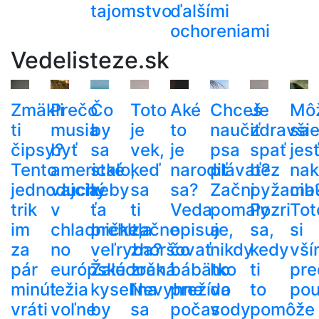
tajomstvo
ďalšími
ochoreniami
Vedelisteze.sk
Zmäkli
Prečo
Čo
Toto
Aké
Chceš
Je
Mô
ti
musia
by
je
to
naučiť
zdravši
sa
čipsy?
byť
sa
vek,
je
psa
spať
jes
Tento
americké
stalo,
keď
narodiť
plávať?
bez
nak
jednoduchý
vajcia
keby
sa
sa?
Začni
pyžama
cib
trik
v
ťa
ti
Veda
pomaly
Pozri
Tot
im
chladničke,
prehltla
začne
opisuje,
a
sa,
si
za
no
veľryba?
zhoršovať
čo
nikdy
kedy
vší
pár
európske
Žalúdočná
zrak.
bábätko
ho
ti
pre
minút
ležia
kyselina
Nevyhne
prežíva
do
to
pou
vráti
voľne
by
sa
počas
vody
pomôže