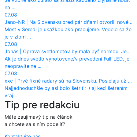
na ...
07.08
Jano-NR
|
Na Slovensku pred pár dňami otvorili nové mosty, ktoré to sú?
Most v Seredi je ukážkou ako pracujeme. Vedelo sa že
je v zlom ...
07.08
Jonas
|
Oprava svetlometov by mala byť normou. Jeden nový dnes stojí priemerne 1251 eur!
Ak je dnes svetlo vyhotovene/v prevedeni Full-LED, je
neopravitelne ...
07.08
xxc
|
Prvé fixné radary sú na Slovensku. Posielajú už pokuty? Ukáže ich Waze?
Najjednoduchšie by asi bolo šetriť :-) aj keď šetrením
vraj ...
Tip pre redakciu
Máte zaujímavý tip na článok
a chcete sa s ním podeliť?
Kontaktujte nás