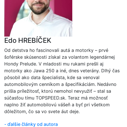
Edo HREBÍČEK
Od detstva ho fascinovali autá a motorky – prvé
šoférske skúsenosti získal za volantom legendárnej
Hondy Prelude. V mladosti mu rukami prešli aj
motorky ako Jawa 250 a iné, dnes veterány. Dlhý čas
pôsobil ako data špecialista, kde sa venoval
automobilovým cenníkom a špecifikáciám. Nedávno
prišla príležitosť, ktorú nemohol nevyužiť – stal sa
súčasťou tímu TOPSPEED.sk. Teraz má možnosť
naplno žiť automobilovú vášeň a byť pri všetkom
dôležitom, čo sa vo svete áut deje.
- ďalšie články od autora