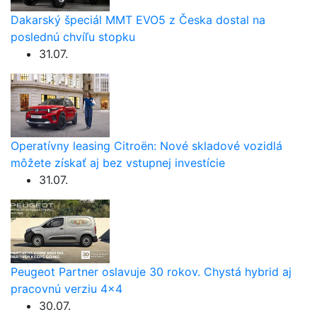
Dakarský špeciál MMT EVO5 z Česka dostal na
poslednú chvíľu stopku
31.07.
Operatívny leasing Citroën: Nové skladové vozidlá
môžete získať aj bez vstupnej investície
31.07.
Peugeot Partner oslavuje 30 rokov. Chystá hybrid aj
pracovnú verziu 4×4
30.07.