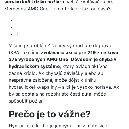
servisu kvôli riziku požiaru.
Veľká zvolávačka pre
Mercedes-AMG One – bolo to len otázkou času?
1
V čom je problém? Nemecký úrad pre dopravu
(KBA) oznámil
zvolávaciu akciu pre 219 z celkovo
275 vyrobených AMG One
.
Dôvodom je chyba v
hydraulickom systéme
, ktorý ovláda aktívne
zadné krídlo. Ak chýbajú závlačky alebo su
nesprávne založené, môže dôjsť k úniku
hydraulickej kvapaliny – a tá je vysoko horľavá. Ak
by sa dostala na rozohriate časti auta, môže
spôsobiť požiar.
Prečo je to vážne?
Hydraulické krídlo je jedným z najzložitejších