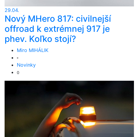
29.04.
Nový MHero 817: civilnejší
offroad k extrémnej 917 je
phev. Koľko stojí?
Miro MIHÁLIK
Novinky
0