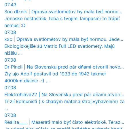
07:43
Soc dlznik
|
Oprava svetlometov by mala byť normou. Jeden nový dnes stojí priemerne 1251 eur!
Jonasko nestastnik, teba s tvojimi lampasmi to trápiť
nemusi :D
07.08
xxc
|
Oprava svetlometov by mala byť normou. Jeden nový dnes stojí priemerne 1251 eur!
Ekologickejšie sú Matrix Full LED svetlomety. Majú
nižšiu ...
07.08
Dr Pinell
|
Na Slovensku pred pár dňami otvorili nové mosty, ktoré to sú?
Zly ujo Adolf postavil od 1933 do 1942 takmer
4000km dialnic :-) ...
07.08
Elektrohlava22
|
Na Slovensku pred pár dňami otvorili nové mosty, ktoré to sú?
Tí zlí komunisti ( s chabým mater.a stroj.vybavením) za
...
07.08
Realita____
|
Maserati malo byť čisto elektrické. Teraz zisťuje, že potrebuje nový osemvalcový motor
Je vtipné ako zúfalo sa snažiš každého zlyhanie hodiť