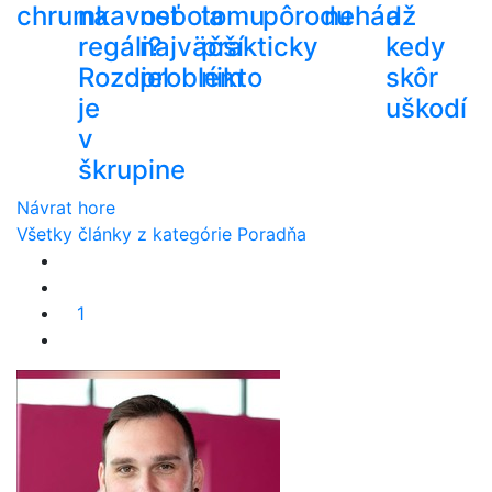
chrumkavosť
na
nebola
tomu
pôrodu
nehádž
a
regáli?
najväčší
prakticky
kedy
Rozdiel
problém
nikto
skôr
je
uškodí
v
škrupine
Návrat hore
Všetky články z kategórie Poradňa
1