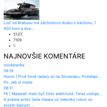
Loď od Brabusu má záchodovú dosku z karbónu, 1
450 koní a dva ...
31.07.
7109
0
NAJNOVŠIE KOMENTÁRE
nové
staršie
08:19
Huron
|
Prvé fixné radary sú na Slovensku. Posielajú už pokuty? Ukáže ich Waze?
Po.. jeb si mater
08:11
FK
|
Maserati malo byť čisto elektrické. Teraz zisťuje, že potrebuje nový osemvalcový motor
A presne preto tesla meska uz niekolko rokov so
svojim bajnym ...