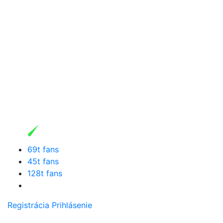
69t fans
45t fans
128t fans
Registrácia
Prihlásenie