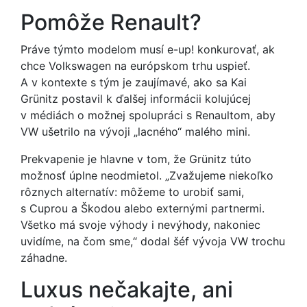
Pomôže Renault?
Práve týmto modelom musí e-up! konkurovať, ak
chce Volkswagen na európskom trhu uspieť.
A v kontexte s tým je zaujímavé, ako sa Kai
Grünitz postavil k ďalšej informácii kolujúcej
v médiách o možnej spolupráci s Renaultom, aby
VW ušetrilo na vývoji „lacného“ malého mini.
Prekvapenie je hlavne v tom, že Grünitz túto
možnosť úplne neodmietol. „Zvažujeme niekoľko
rôznych alternatív: môžeme to urobiť sami,
s Cuprou a Škodou alebo externými partnermi.
Všetko má svoje výhody i nevýhody, nakoniec
uvidíme, na čom sme,“ dodal šéf vývoja VW trochu
záhadne.
Luxus nečakajte, ani