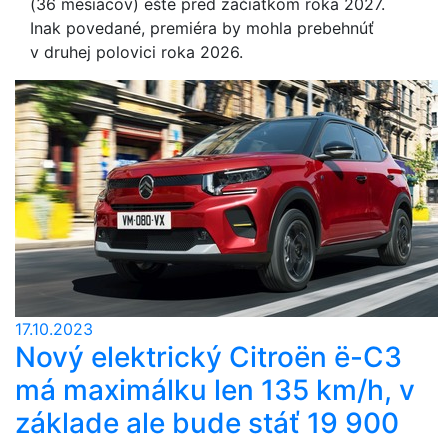
(36 mesiacov) ešte pred začiatkom roka 2027.
Inak povedané, premiéra by mohla prebehnúť
v druhej polovici roka 2026.
17.10.2023
Nový elektrický Citroën ë-C3
má maximálku len 135 km/h, v
základe ale bude stáť 19 900