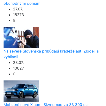
obchodnými domami
27.07.
16273
9
Na severe Slovenska pribúdajú krádeže áut. Zlodeji si
vyhliadli ...
28.07.
10027
0
Mohutné nové Xiaomi Skynomad za 33 300 eur