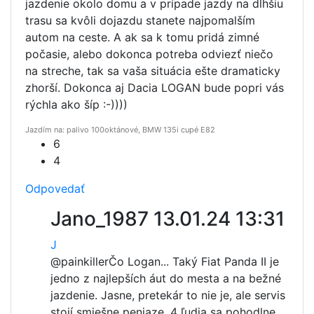
jazdenie okolo domu a v prípade jazdy na dlhšiu
trasu sa kvôli dojazdu stanete najpomalším
autom na ceste. A ak sa k tomu pridá zimné
počasie, alebo dokonca potreba odviezť niečo
na streche, tak sa vaša situácia ešte dramaticky
zhorší. Dokonca aj Dacia LOGAN bude popri vás
rýchla ako šíp :-))))
Jazdím na: palivo 100oktánové, BMW 135i cupé E82
6
4
Odpovedať
Jano_1987
13.01.24 13:31
J
@painkiller
Čo Logan... Taký Fiat Panda II je
jedno z najlepších áut do mesta a na bežné
jazdenie. Jasne, pretekár to nie je, ale servis
stojí smiešne peniaze, 4 ľudia sa pohodlne