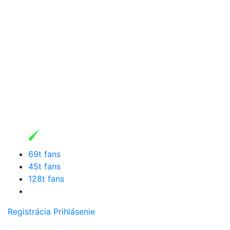
69t fans
45t fans
128t fans
Registrácia
Prihlásenie