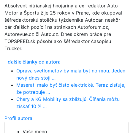
Absolvent nitrianskej hnojariny a ex-redaktor Auto
Motor a Športu žije 25 rokov v Prahe, kde okupoval
šéfredaktorskú stoličku týždenníka Autocar, neskôr
pár ďalších pozícií na stránkach Autoforum.cz,
Autorevue.cz či Auto.cz. Dnes okrem práce pre
TOPSPEED.sk pôsobí ako šéfredaktor časopisu
Trucker.
- ďalšie články od autora
Oprava svetlometov by mala byť normou. Jeden
nový dnes stojí ...
Maserati malo byť čisto elektrické. Teraz zisťuje,
že potrebuje ...
Chery a KG Mobility sa zbližujú. Číňania môžu
získať 10 % ...
Profil autora
Vaše meno