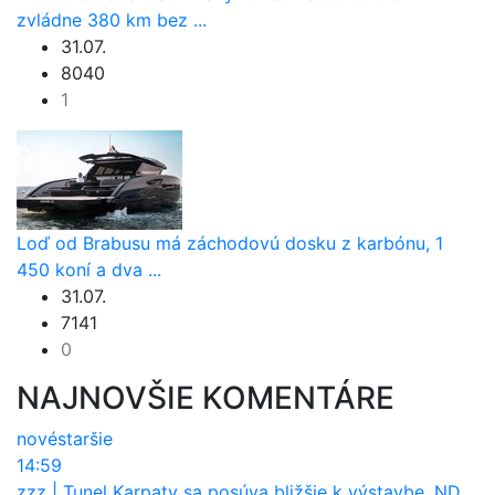
zvládne 380 km bez ...
31.07.
8040
1
Loď od Brabusu má záchodovú dosku z karbónu, 1
450 koní a dva ...
31.07.
7141
0
NAJNOVŠIE KOMENTÁRE
nové
staršie
14:59
zzz
|
Tunel Karpaty sa posúva bližšie k výstavbe. NDS urobila dôležitý krok