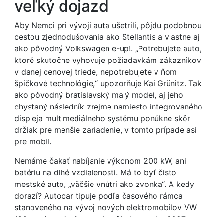
veľký dojazd
Aby Nemci pri vývoji auta ušetrili, pôjdu podobnou
cestou zjednodušovania ako Stellantis a vlastne aj
ako pôvodný Volkswagen e-up!. „Potrebujete auto,
ktoré skutočne vyhovuje požiadavkám zákazníkov
v danej cenovej triede, nepotrebujete v ňom
špičkové technológie,“ upozorňuje Kai Grünitz. Tak
ako pôvodný bratislavský malý model, aj jeho
chystaný následník zrejme namiesto integrovaného
displeja multimediálneho systému ponúkne skôr
držiak pre menšie zariadenie, v tomto prípade asi
pre mobil.
Nemáme čakať nabíjanie výkonom 200 kW, ani
batériu na dlhé vzdialenosti. Má to byť čisto
mestské auto, „väčšie vnútri ako zvonka“. A kedy
dorazí? Autocar tipuje podľa časového rámca
stanoveného na vývoj nových elektromobilov VW