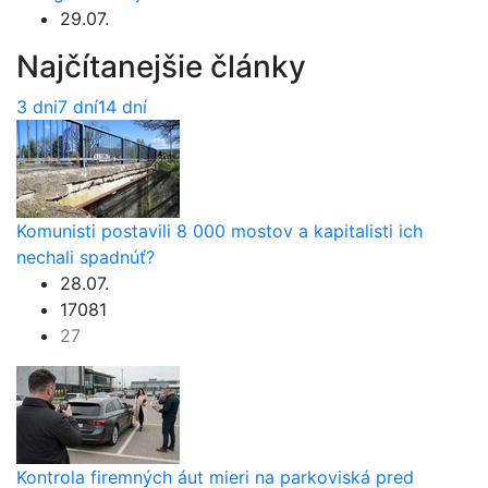
29.07.
Najčítanejšie články
3 dni
7 dní
14 dní
Komunisti postavili 8 000 mostov a kapitalisti ich
nechali spadnúť?
28.07.
17081
27
Kontrola firemných áut mieri na parkoviská pred