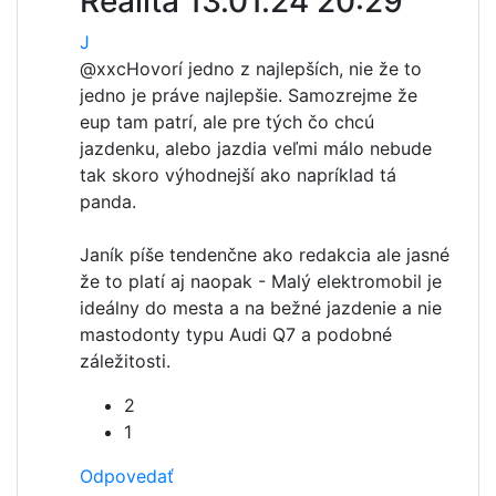
Realita
13.01.24 20:29
J
@xxc
Hovorí jedno z najlepších, nie že to
jedno je práve najlepšie. Samozrejme že
eup tam patrí, ale pre tých čo chcú
jazdenku, alebo jazdia veľmi málo nebude
tak skoro výhodnejší ako napríklad tá
panda.
Janík píše tendenčne ako redakcia ale jasné
že to platí aj naopak - Malý elektromobil je
ideálny do mesta a na bežné jazdenie a nie
mastodonty typu Audi Q7 a podobné
záležitosti.
2
1
Odpovedať