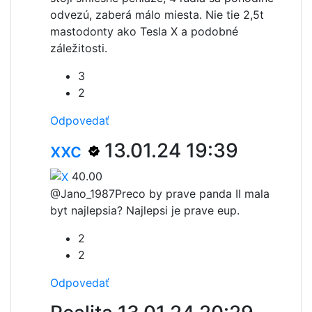
odvezú, zaberá málo miesta. Nie tie 2,5t
mastodonty ako Tesla X a podobné
záležitosti.
3
2
Odpovedať
xxc
13.01.24 19:39
40.00
@Jano_1987
Preco by prave panda II mala
byt najlepsia? Najlepsi je prave eup.
2
2
Odpovedať