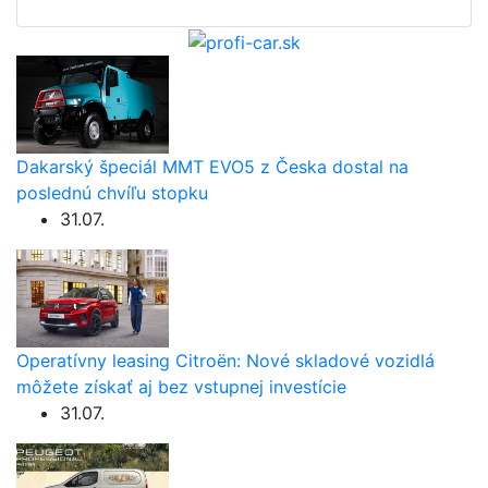
Dakarský špeciál MMT EVO5 z Česka dostal na
poslednú chvíľu stopku
31.07.
Operatívny leasing Citroën: Nové skladové vozidlá
môžete získať aj bez vstupnej investície
31.07.