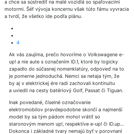
a chce sa sústrediť na malé vozidlá so spaľovacími
motormi. Šéf vývoja koncernu však túto fámu vyvracia
a tvrdí, že všetko ide podľa plánu.
4
Ak vás zaujíma, prečo hovoríme o Volkswagene e-
up! a nie aute s označením ID.1, ktoré by logicky
zapadlo do súčasnej nomenklatúry, odpoveď na to
je pomerne jednoduchá. Nemci sa netaja tým, že
by aj v elektrickej ére radi zachovali kontinuitu
a uviedli na cesty batériový Golf, Passat či Tiguan.
Inak povedané, číselné označovanie
elektromobilov pravdepodobne skončí a najmenší
model by sa tým pádom mohol vrátiť so
staronovým menom up!, respektíve e-up! či ID.up...
Dokonca i základné tvary nemajú byť v porovnaní