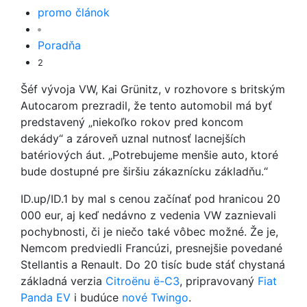
promo článok
Poradňa
2
Šéf vývoja VW, Kai Grünitz, v rozhovore s britským
Autocarom prezradil, že tento automobil má byť
predstavený „niekoľko rokov pred koncom
dekády“ a zároveň uznal nutnosť lacnejších
batériových áut. „Potrebujeme menšie auto, ktoré
bude dostupné pre širšiu zákaznícku základňu.“
ID.up/ID.1 by mal s cenou začínať pod hranicou 20
000 eur, aj keď nedávno z vedenia VW zaznievali
pochybnosti, či je niečo také vôbec možné. Že je,
Nemcom predviedli Francúzi, presnejšie povedané
Stellantis a Renault. Do 20 tisíc bude stáť chystaná
základná verzia
Citroënu ë-C3
, pripravovaný
Fiat
Panda EV
i budúce
nové Twingo
.