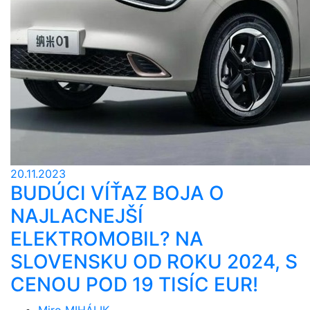
20.11.2023
BUDÚCI VÍŤAZ BOJA O
NAJLACNEJŠÍ
ELEKTROMOBIL? NA
SLOVENSKU OD ROKU 2024, S
CENOU POD 19 TISÍC EUR!