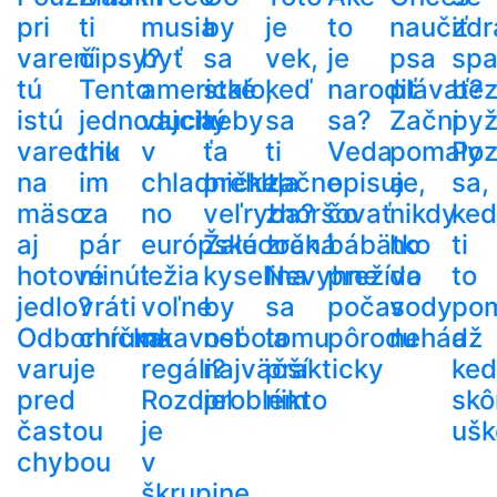
pri
ti
musia
by
je
to
naučiť
zdr
varení
čipsy?
byť
sa
vek,
je
psa
spa
tú
Tento
americké
stalo,
keď
narodiť
plávať?
be
istú
jednoduchý
vajcia
keby
sa
sa?
Začni
py
varechu
trik
v
ťa
ti
Veda
pomaly
Poz
na
im
chladničke,
prehltla
začne
opisuje,
a
sa,
mäso
za
no
veľryba?
zhoršovať
čo
nikdy
ke
aj
pár
európske
Žalúdočná
zrak.
bábätko
ho
ti
hotové
minút
ležia
kyselina
Nevyhne
prežíva
do
to
jedlo?
vráti
voľne
by
sa
počas
vody
po
Odborníčka
chrumkavosť
na
nebola
tomu
pôrodu
nehádž
a
varuje
regáli?
najväčší
prakticky
ke
pred
Rozdiel
problém
nikto
skô
častou
je
ušk
chybou
v
škrupine