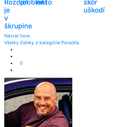
Rozdiel
problém
nikto
skôr
je
uškodí
v
škrupine
Návrat hore
Všetky články z kategórie Poradňa
0