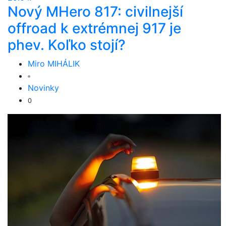
Nový MHero 817: civilnejší
offroad k extrémnej 917 je
phev. Koľko stojí?
Miro MIHÁLIK
Novinky
0