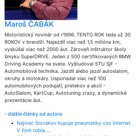
Maroš ČABÁK
Motoristický novinár od r1996. TENTO ROK teda už 30
ROKOV v brandži. Najazdil viac než 1,5 milióna km,
vyskúšal viac než 2000 áut. Zároveň inštruktor školy
šmyku SuperDRIVE. Jeden z 500 certifikovaných BMW
Driving Academy na svete. Vyštudoval STU SjF -
Automobilová technika. Jazdil alebo jazdí autoslalom,
okruhy a motokáry. Usporiadal viac než 100
automobilových podujatí, pretekov a akcií -
AutoSlalom, KartCup, Autotuning zrazy, a dynamické
prezentácie áut.
- ďalšie články od autora
Najviac Slovákov kupuje pneumatiky cez internet.
V čom robia ...