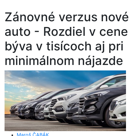
Zánovné verzus nové
auto - Rozdiel v cene
býva v tisícoch aj pri
minimálnom nájazde
Maroš ČABÁK