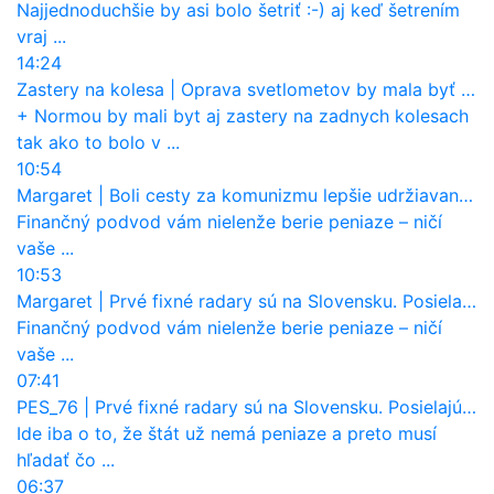
Najjednoduchšie by asi bolo šetriť :-) aj keď šetrením
vraj ...
14:24
Zastery na kolesa
|
Oprava svetlometov by mala byť normou. Jeden nový dnes stojí priemerne 1251 eur!
+ Normou by mali byt aj zastery na zadnych kolesach
tak ako to bolo v ...
10:54
Margaret
|
Boli cesty za komunizmu lepšie udržiavané ako dnes?
Finančný podvod vám nielenže berie peniaze – ničí
vaše ...
10:53
Margaret
|
Prvé fixné radary sú na Slovensku. Posielajú už pokuty? Ukáže ich Waze?
Finančný podvod vám nielenže berie peniaze – ničí
vaše ...
07:41
PES_76
|
Prvé fixné radary sú na Slovensku. Posielajú už pokuty? Ukáže ich Waze?
Ide iba o to, že štát už nemá peniaze a preto musí
hľadať čo ...
06:37