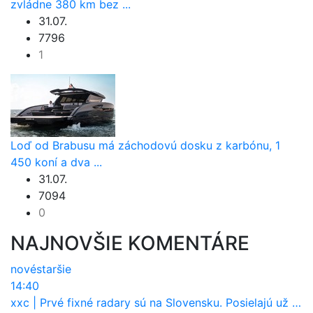
zvládne 380 km bez ...
31.07.
7796
1
Loď od Brabusu má záchodovú dosku z karbónu, 1
450 koní a dva ...
31.07.
7094
0
NAJNOVŠIE KOMENTÁRE
nové
staršie
14:40
xxc
|
Prvé fixné radary sú na Slovensku. Posielajú už pokuty? Ukáže ich Waze?