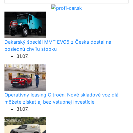
Dakarský špeciál MMT EVO5 z Česka dostal na
poslednú chvíľu stopku
31.07.
Operatívny leasing Citroën: Nové skladové vozidlá
môžete získať aj bez vstupnej investície
31.07.