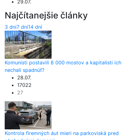
29.07.
Najčítanejšie články
3 dni
7 dní
14 dní
Komunisti postavili 8 000 mostov a kapitalisti ich
nechali spadnúť?
28.07.
17022
27
Kontrola firemných áut mieri na parkoviská pred