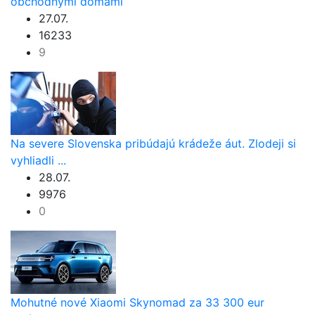
obchodnými domami
27.07.
16233
9
Na severe Slovenska pribúdajú krádeže áut. Zlodeji si
vyhliadli ...
28.07.
9976
0
Mohutné nové Xiaomi Skynomad za 33 300 eur