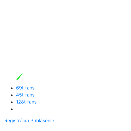
69t fans
45t fans
128t fans
Registrácia
Prihlásenie