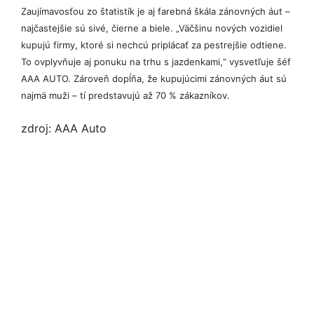
Zaujímavosťou zo štatistík je aj farebná škála zánovných áut –
najčastejšie sú sivé, čierne a biele. „Väčšinu nových vozidiel
kupujú firmy, ktoré si nechcú priplácať za pestrejšie odtiene.
To ovplyvňuje aj ponuku na trhu s jazdenkami,“ vysvetľuje šéf
AAA AUTO. Zároveň dopĺňa, že kupujúcimi zánovných áut sú
najmä muži – tí predstavujú až 70 % zákazníkov.
zdroj: AAA Auto