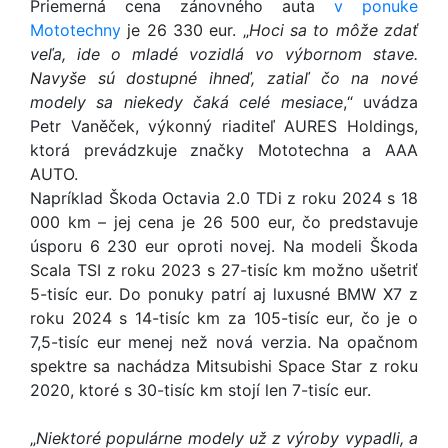
Priemerná cena zánovného auta
v ponuke
Mototechny
je 26 330 eur. „
Hoci sa to môže zdať
veľa, ide o mladé vozidlá vo výbornom stave.
Navyše sú dostupné ihneď, zatiaľ čo na nové
modely sa niekedy čaká celé mesiace
,“ uvádza
Petr Vaněček, výkonný riaditeľ AURES Holdings,
ktorá prevádzkuje značky Mototechna a AAA
AUTO.
Napríklad Škoda Octavia 2.0 TDi z roku 2024 s 18
000 km – jej cena je 26 500 eur, čo predstavuje
úsporu 6 230 eur oproti novej. Na modeli Škoda
Scala TSI z roku 2023 s 27-tisíc km možno ušetriť
5-tisíc eur. Do ponuky patrí aj luxusné BMW X7 z
roku 2024 s 14-tisíc km za 105-tisíc eur, čo je o
7,5-tisíc eur menej než nová verzia. Na opačnom
spektre sa nachádza Mitsubishi Space Star z roku
2020, ktoré s 30-tisíc km stojí len 7-tisíc eur.
„
Niektoré populárne modely už z výroby vypadli, a