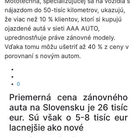
Mototechna, špecializujúcej sa na vozidlá s
nájazdom do 50-tisíc kilometrov, ukazujú,
že viac než 10 % klientov, ktorí si kupujú
ojazdené autá v sieti AAA AUTO,
uprednostňuje práve zánovné modely.
Vďaka tomu môžu ušetriť až 40 % z ceny v
porovnaní s novým autom.
0
Priemerná cena zánovného
auta na Slovensku je 26 tisíc
eur. Sú však o 5-8 tisíc eur
lacnejšie ako nové