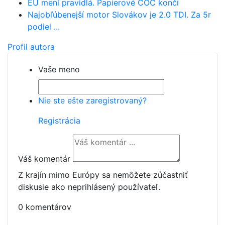
EÚ mení pravidlá. Papierové COC končí
Najobľúbenejší motor Slovákov je 2.0 TDI. Za 5r
podiel ...
Profil autora
Vaše meno
Nie ste ešte zaregistrovaný?
Registrácia
Váš komentár
Z krajín mimo Európy sa nemôžete zúčastniť
diskusie ako neprihlásený používateľ.
0 komentárov