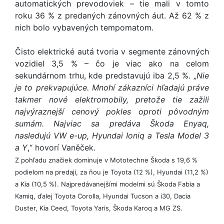
automatických prevodoviek – tie mali v tomto
roku 36 % z predaných zánovných áut. Až 62 % z
nich bolo vybavených tempomatom.
Čisto elektrické autá tvoria v segmente zánovných
vozidiel 3,5 % – čo je viac ako na celom
sekundárnom trhu, kde predstavujú iba 2,5 %. „
Nie
je to prekvapujúce. Mnohí zákazníci hľadajú práve
takmer nové elektromobily, pretože tie zažili
najvýraznejší cenový pokles oproti pôvodným
sumám. Najviac sa predáva Škoda Enyaq,
nasledujú VW e-up, Hyundai Ioniq a Tesla Model 3
a Y
,“ hovorí Vaněček.
Z pohľadu značiek dominuje v Mototechne Škoda s 19,6 %
podielom na predaji, za ňou je Toyota (12 %), Hyundai (11,2 %)
a Kia (10,5 %). Najpredávanejšími modelmi sú Škoda Fabia a
Kamiq, ďalej Toyota Corolla, Hyundai Tucson a i30, Dacia
Duster, Kia Ceed, Toyota Yaris, Škoda Karoq a MG ZS.