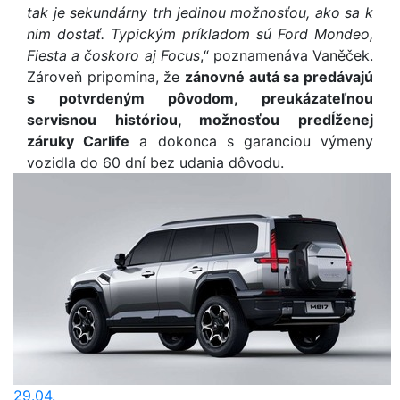
tak je sekundárny trh jedinou možnosťou, ako sa k
nim dostať. Typickým príkladom sú Ford Mondeo,
Fiesta a čoskoro aj Focus
,“ poznamenáva Vaněček.
Zároveň pripomína, že
zánovné autá sa predávajú
s potvrdeným pôvodom, preukázateľnou
servisnou históriou, možnosťou predĺženej
záruky Carlife
a dokonca s garanciou výmeny
vozidla do 60 dní bez udania dôvodu.
29.04.