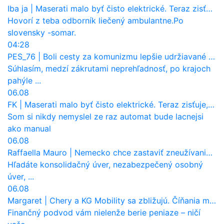
Iba ja
|
Maserati malo byť čisto elektrické. Teraz zisťuje, že potrebuje nový osemvalcový motor
Hovorí z teba odborník liečený ambulantne.Po
slovensky -somar.
04:28
PES_76
|
Boli cesty za komunizmu lepšie udržiavané ako dnes?
Súhlasím, medzí zákrutami neprehľadnosť, po krajoch
pahýle ...
06.08
FK
|
Maserati malo byť čisto elektrické. Teraz zisťuje, že potrebuje nový osemvalcový motor
Som si nikdy nemyslel ze raz automat bude lacnejsi
ako manual
06.08
Raffaella Mauro
|
Nemecko chce zastaviť zneužívanie dotácií na elektromobily. Pritvrdí pravidlá
Hľadáte konsolidačný úver, nezabezpečený osobný
úver, ...
06.08
Margaret
|
Chery a KG Mobility sa zbližujú. Číňania môžu získať 10 % bývalého SsangYongu
Finančný podvod vám nielenže berie peniaze – ničí