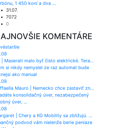
rbónu, 1 450 koní a dva ...
31.07.
7072
0
AJNOVŠIE KOMENTÁRE
vé
staršie
.08
|
Maserati malo byť čisto elektrické. Teraz zisťuje, že potrebuje nový osemvalcový motor
m si nikdy nemyslel ze raz automat bude
cnejsi ako manual
.08
ffaella Mauro
|
Nemecko chce zastaviť zneužívanie dotácií na elektromobily. Pritvrdí pravidlá
adáte konsolidačný úver, nezabezpečený
obný úver, ...
.08
rgaret
|
Chery a KG Mobility sa zbližujú. Číňania môžu získať 10 % bývalého SsangYongu
nančný podvod vám nielenže berie peniaze