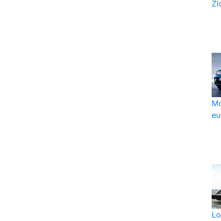
Zlo
Mo
eu
Lo