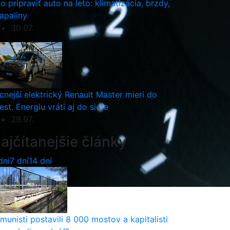
o pripraviť auto na leto: klimatizácia, brzdy,
apaliny
30.07.
cnejší elektrický Renault Master mieri do
est. Energiu vráti aj do siete
29.07.
ajčítanejšie články
dni
7 dní
14 dní
munisti postavili 8 000 mostov a kapitalisti