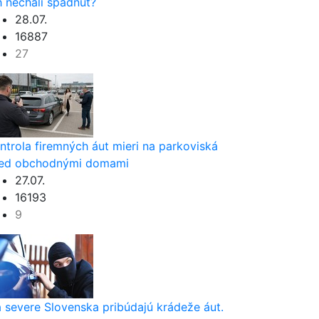
h nechali spadnúť?
28.07.
16887
27
ntrola firemných áut mieri na parkoviská
ed obchodnými domami
27.07.
16193
9
 severe Slovenska pribúdajú krádeže áut.