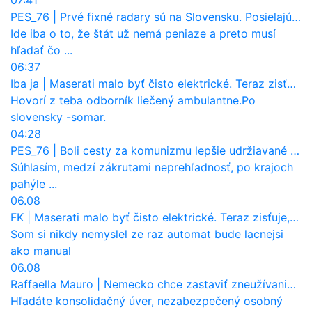
PES_76
|
Prvé fixné radary sú na Slovensku. Posielajú už pokuty? Ukáže ich Waze?
Ide iba o to, že štát už nemá peniaze a preto musí
hľadať čo ...
06:37
Iba ja
|
Maserati malo byť čisto elektrické. Teraz zisťuje, že potrebuje nový osemvalcový motor
Hovorí z teba odborník liečený ambulantne.Po
slovensky -somar.
04:28
PES_76
|
Boli cesty za komunizmu lepšie udržiavané ako dnes?
Súhlasím, medzí zákrutami neprehľadnosť, po krajoch
pahýle ...
06.08
FK
|
Maserati malo byť čisto elektrické. Teraz zisťuje, že potrebuje nový osemvalcový motor
Som si nikdy nemyslel ze raz automat bude lacnejsi
ako manual
06.08
Raffaella Mauro
|
Nemecko chce zastaviť zneužívanie dotácií na elektromobily. Pritvrdí pravidlá
Hľadáte konsolidačný úver, nezabezpečený osobný