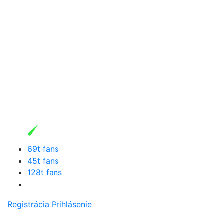
69t fans
45t fans
128t fans
Registrácia
Prihlásenie