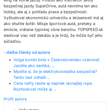
Ring na voľné jazdy. Pôsobí ako inštruktor školy
bezpečnej jazdy SuperDrive, autá nevníma len ako
hobby, ale aj z pohľadu praxe a bezpečnosti.
Vyštudoval ekonomickú univerzitu a skúsenosti má aj
ako shuttle šofér. Miluje športové autá, preteky a
emócie, vrátane typickej vône benzínu. TOPSPEED.sk
sledoval viac než dekádu a je hrdý, že môže byť jeho
súčasťou.
- ďalšie články od autora
Volga kombi bola v Československu vzácnosť.
Jazdila ako sanitka, ...
Myslíte si, že je elektrokolobežka bezpečná?
Tento test odhalil ...
Cena nafty rastie aj napriek lacnejšej rope.
Rozhodovať môže aj ...
Profil autora