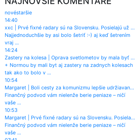
NAJNOVŠIE KOMENTÁRE
nové
staršie
14:40
xxc
|
Prvé fixné radary sú na Slovensku. Posielajú už pokuty? Ukáže ich Waze?
Najjednoduchšie by asi bolo šetriť :-) aj keď šetrením
vraj ...
14:24
Zastery na kolesa
|
Oprava svetlometov by mala byť normou. Jeden nový dnes stojí priemerne 1251 eur!
+ Normou by mali byt aj zastery na zadnych kolesach
tak ako to bolo v ...
10:54
Margaret
|
Boli cesty za komunizmu lepšie udržiavané ako dnes?
Finančný podvod vám nielenže berie peniaze – ničí
vaše ...
10:53
Margaret
|
Prvé fixné radary sú na Slovensku. Posielajú už pokuty? Ukáže ich Waze?
Finančný podvod vám nielenže berie peniaze – ničí
vaše ...
07:41