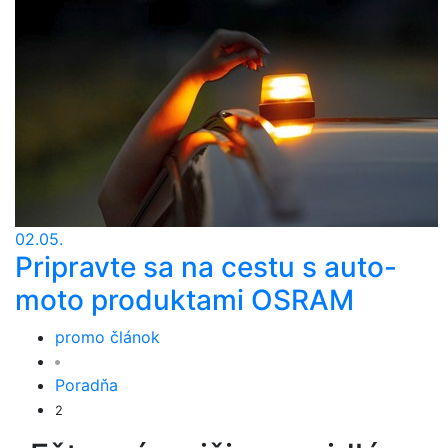
02.05.
Pripravte sa na cestu s auto-
moto produktami OSRAM
promo článok
Poradňa
2