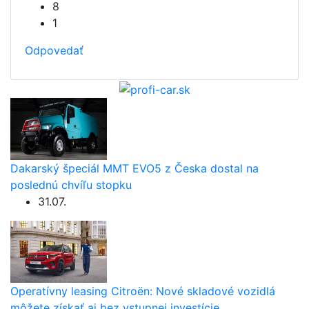
8
1
Odpovedať
Dakarský špeciál MMT EVO5 z Česka dostal na
poslednú chvíľu stopku
31.07.
Operatívny leasing Citroën: Nové skladové vozidlá
môžete získať aj bez vstupnej investície