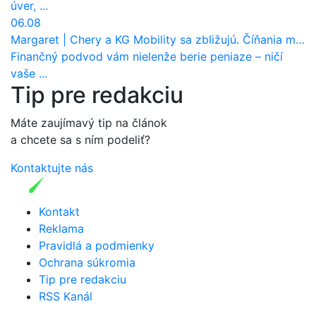
úver, ...
06.08
Margaret
|
Chery a KG Mobility sa zbližujú. Číňania môžu získať 10 % bývalého SsangYongu
Finančný podvod vám nielenže berie peniaze – ničí
vaše ...
Tip pre redakciu
Máte zaujímavý tip na článok
a chcete sa s ním podeliť?
Kontaktujte nás
Kontakt
Reklama
Pravidlá a podmienky
Ochrana súkromia
Tip pre redakciu
RSS Kanál