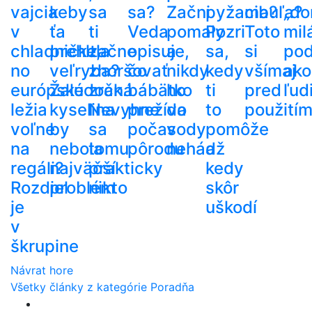
vajcia
keby
sa
sa?
Začni
pyžama?
cibuľa?
„do
v
ťa
ti
Veda
pomaly
Pozri
Toto
mil
chladničke,
prehltla
začne
opisuje,
a
sa,
si
po
no
veľryba?
zhoršovať
čo
nikdy
kedy
všímaj
ako
európske
Žalúdočná
zrak.
bábätko
ho
ti
pred
ľud
ležia
kyselina
Nevyhne
prežíva
do
to
použití
voľne
by
sa
počas
vody
pomôže
na
nebola
tomu
pôrodu
nehádž
a
regáli?
najväčší
prakticky
kedy
Rozdiel
problém
nikto
skôr
je
uškodí
v
škrupine
Návrat hore
Všetky články z kategórie Poradňa