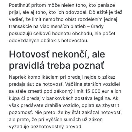
Postihnúť pritom môže nielen toho, kto peniaze
prijal, ale aj toho, kto ich odovzdal. Dôležité je tiež
vedieť, že limit nemožno obísť rozdelením jednej
transakcie na viac menších platieb – úrady
posudzujú celkovú hodnotu obchodu, nie počet
odovzdaných obálok s hotovosťou.
Hotovosť nekončí, ale
pravidlá treba poznať
Napriek komplikáciam pri predaji nejde o zákaz
predaja áut za hotovosť. Väčšina starších vozidiel
sa stále zmestí pod zákonný limit 15 000 eur a ich
kúpa či predaj v bankovkách zostáva legálna. Ak
však predávate drahšie vozidlo, oplatí sa zbystriť
pozornosť. Nie preto, že by štát zakázal hotovosť,
ale preto, že pri vyšších sumách už zákon
vyžaduje bezhotovostný prevod.