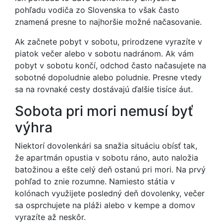
pohľadu vodiča zo Slovenska to však často
znamená presne to najhoršie možné načasovanie.
Ak začnete pobyt v sobotu, prirodzene vyrazíte v
piatok večer alebo v sobotu nadránom. Ak vám
pobyt v sobotu končí, odchod často načasujete na
sobotné dopoludnie alebo poludnie. Presne vtedy
sa na rovnaké cesty dostávajú ďalšie tisíce áut.
Sobota pri mori nemusí byť
výhra
Niektorí dovolenkári sa snažia situáciu obísť tak,
že apartmán opustia v sobotu ráno, auto naložia
batožinou a ešte celý deň ostanú pri mori. Na prvý
pohľad to znie rozumne. Namiesto státia v
kolónach využijete posledný deň dovolenky, večer
sa osprchujete na pláži alebo v kempe a domov
vyrazíte až neskôr.