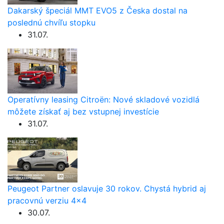
Dakarský špeciál MMT EVO5 z Česka dostal na
poslednú chvíľu stopku
31.07.
Operatívny leasing Citroën: Nové skladové vozidlá
môžete získať aj bez vstupnej investície
31.07.
Peugeot Partner oslavuje 30 rokov. Chystá hybrid aj
pracovnú verziu 4×4
30.07.