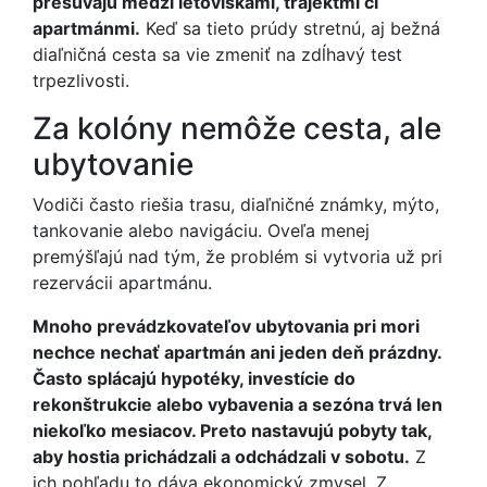
presúvajú medzi letoviskami, trajektmi či
apartmánmi.
Keď sa tieto prúdy stretnú, aj bežná
diaľničná cesta sa vie zmeniť na zdĺhavý test
trpezlivosti.
Za kolóny nemôže cesta, ale
ubytovanie
Vodiči často riešia trasu, diaľničné známky, mýto,
tankovanie alebo navigáciu. Oveľa menej
premýšľajú nad tým, že problém si vytvoria už pri
rezervácii apartmánu.
Mnoho prevádzkovateľov ubytovania pri mori
nechce nechať apartmán ani jeden deň prázdny.
Často splácajú hypotéky, investície do
rekonštrukcie alebo vybavenia a sezóna trvá len
niekoľko mesiacov. Preto nastavujú pobyty tak,
aby hostia prichádzali a odchádzali v sobotu.
Z
ich pohľadu to dáva ekonomický zmysel. Z