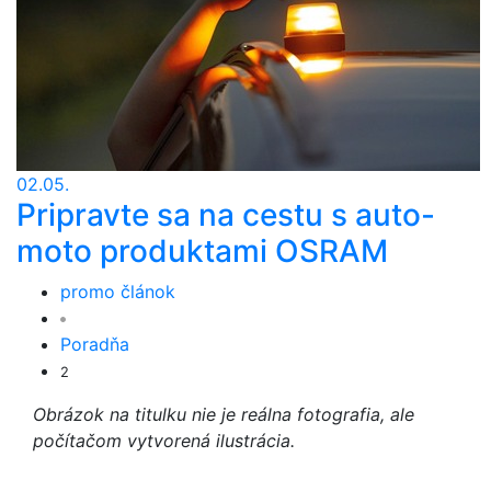
02.05.
Pripravte sa na cestu s auto-
moto produktami OSRAM
promo článok
Poradňa
2
Obrázok na titulku nie je reálna fotografia, ale
počítačom vytvorená ilustrácia.