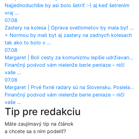
Najjednoduchšie by asi bolo šetriť :-) aj keď šetrením
vraj ...
07.08
Zastery na kolesa
|
Oprava svetlometov by mala byť normou. Jeden nový dnes stojí priemerne 1251 eur!
+ Normou by mali byt aj zastery na zadnych kolesach
tak ako to bolo v ...
07.08
Margaret
|
Boli cesty za komunizmu lepšie udržiavané ako dnes?
Finančný podvod vám nielenže berie peniaze – ničí
vaše ...
07.08
Margaret
|
Prvé fixné radary sú na Slovensku. Posielajú už pokuty? Ukáže ich Waze?
Finančný podvod vám nielenže berie peniaze – ničí
vaše ...
Tip pre redakciu
Máte zaujímavý tip na článok
a chcete sa s ním podeliť?