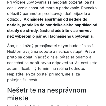
Pri výbere ubytovania sa neoplatí pozerať iba na
cenu, vzdialenosť od mora a parkovanie. Rovnako
dôležitý parameter predstavuje deň príjazdu a
odjazdu.
Ak nájdete apartmán od nedele do
nedele, pondelka do pondelka alebo napríklad od
stredy do stredy, často si ušetríte viac nervov
než výberom o pár eur lacnejšieho ubytovania.
Áno, nie každý prenajímateľ s tým bude súhlasiť.
Niektorí trvajú na sobote a nechcú ustúpiť. Práve
preto sa oplatí hľadať dlhšie, pýtať sa priamo a
nenechať sa odbiť prvou odpoveďou. Ak cestujete
autom, flexibilný termín má reálnu hodnotu.
Neplatíte len za posteľ pri mori, ale aj za
pokojnejšiu cestu.
Nešetrite na nesprávnom
mieste