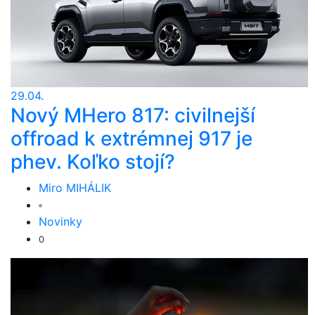
29.04.
Nový MHero 817: civilnejší
offroad k extrémnej 917 je
phev. Koľko stojí?
Miro MIHÁLIK
Novinky
0