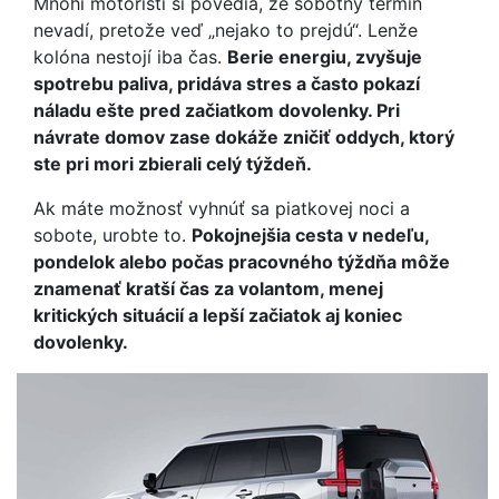
Mnohí motoristi si povedia, že sobotný termín
nevadí, pretože veď „nejako to prejdú“. Lenže
kolóna nestojí iba čas.
Berie energiu, zvyšuje
spotrebu paliva, pridáva stres a často pokazí
náladu ešte pred začiatkom dovolenky. Pri
návrate domov zase dokáže zničiť oddych, ktorý
ste pri mori zbierali celý týždeň.
Ak máte možnosť vyhnúť sa piatkovej noci a
sobote, urobte to.
Pokojnejšia cesta v nedeľu,
pondelok alebo počas pracovného týždňa môže
znamenať kratší čas za volantom, menej
kritických situácií a lepší začiatok aj koniec
dovolenky.