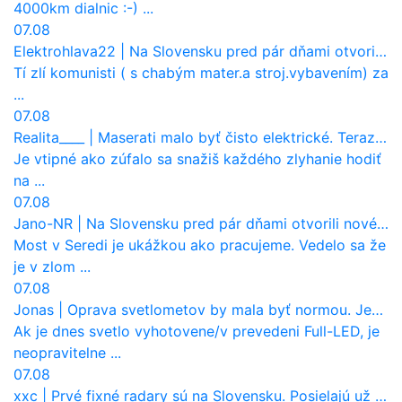
4000km dialnic :-) ...
07.08
Elektrohlava22
|
Na Slovensku pred pár dňami otvorili nové mosty, ktoré to sú?
Tí zlí komunisti ( s chabým mater.a stroj.vybavením) za
...
07.08
Realita____
|
Maserati malo byť čisto elektrické. Teraz zisťuje, že potrebuje nový osemvalcový motor
Je vtipné ako zúfalo sa snažiš každého zlyhanie hodiť
na ...
07.08
Jano-NR
|
Na Slovensku pred pár dňami otvorili nové mosty, ktoré to sú?
Most v Seredi je ukážkou ako pracujeme. Vedelo sa že
je v zlom ...
07.08
Jonas
|
Oprava svetlometov by mala byť normou. Jeden nový dnes stojí priemerne 1251 eur!
Ak je dnes svetlo vyhotovene/v prevedeni Full-LED, je
neopravitelne ...
07.08
xxc
|
Prvé fixné radary sú na Slovensku. Posielajú už pokuty? Ukáže ich Waze?