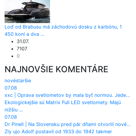
Loď od Brabusu má záchodovú dosku z karbónu, 1
450 koní a dva ...
31.07.
7107
0
NAJNOVŠIE KOMENTÁRE
nové
staršie
07.08
xxc
|
Oprava svetlometov by mala byť normou. Jeden nový dnes stojí priemerne 1251 eur!
Ekologickejšie sú Matrix Full LED svetlomety. Majú
nižšiu ...
07.08
Dr Pinell
|
Na Slovensku pred pár dňami otvorili nové mosty, ktoré to sú?
Zly ujo Adolf postavil od 1933 do 1942 takmer