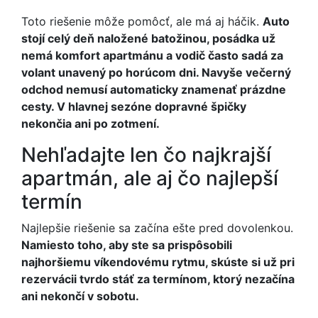
Toto riešenie môže pomôcť, ale má aj háčik.
Auto
stojí celý deň naložené batožinou, posádka už
nemá komfort apartmánu a vodič často sadá za
volant unavený po horúcom dni. Navyše večerný
odchod nemusí automaticky znamenať prázdne
cesty. V hlavnej sezóne dopravné špičky
nekončia ani po zotmení.
Nehľadajte len čo najkrajší
apartmán, ale aj čo najlepší
termín
Najlepšie riešenie sa začína ešte pred dovolenkou.
Namiesto toho, aby ste sa prispôsobili
najhoršiemu víkendovému rytmu, skúste si už pri
rezervácii tvrdo stáť za termínom, ktorý nezačína
ani nekončí v sobotu.