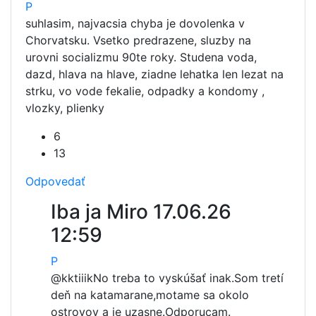
P
suhlasim, najvacsia chyba je dovolenka v
Chorvatsku. Vsetko predrazene, sluzby na
urovni socializmu 90te roky. Studena voda,
dazd, hlava na hlave, ziadne lehatka len lezat na
strku, vo vode fekalie, odpadky a kondomy ,
vlozky, plienky
6
13
Odpovedať
Iba ja Miro
17.06.26
12:59
P
@kktiiik
No treba to vyskúšať inak.Som tretí
deň na katamarane,motame sa okolo
ostrovov a je uzasne.Odporucam.