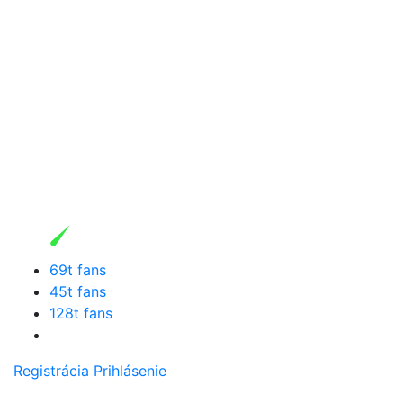
69t fans
45t fans
128t fans
Registrácia
Prihlásenie