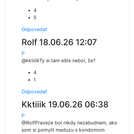
4
5
Odpovedať
Rolf
18.06.26 12:07
P
@kktiiik
Ty si tam ešte nebol, že?
4
1
Odpovedať
Kktiiik
19.06.26 06:38
P
@Rolf
Praveze bol nikdy nezabudnem, ako
som si pomylil meduzu s kondomom