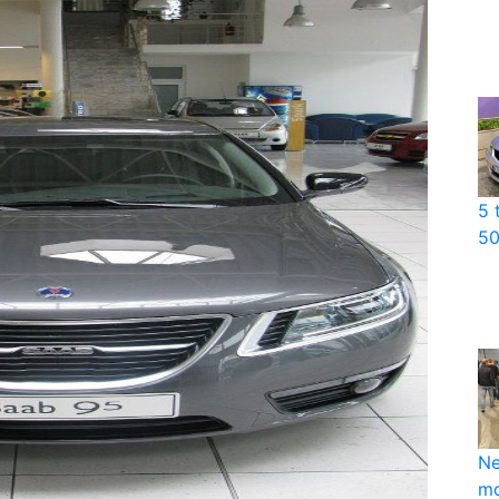
5 
50
Ne
mo