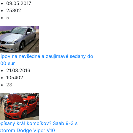
09.05.2017
25302
5
tipov na nevšedné a zaujímavé sedany do
00 eur
21.08.2016
105402
28
písaný kráľ kombíkov? Saab 9-3 s
torom Dodge Viper V10