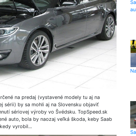
Sa
au
Na
určené na predaj (vystavené modely tu aj na
j sérii) by sa mohli aj na Slovensku objaviť
nutí sériovej výroby vo Švédsku. TopSpeed.sk
ené auto, bola by naozaj veľká škoda, keby Saab
kedy vyrobil...
Sa