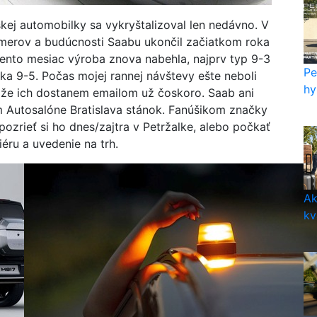
kej automobilky sa vykryštalizoval len nedávno. V
erov a budúcnosti Saabu ukončil začiatkom roka
ento mesiac výroba znova nabehla, najprv typ 9-3
Pe
nka 9-5. Počas mojej rannej návštevy ešte neboli
hy
, že ich dostanem emailom už čoskoro. Saab ani
 Autosalóne Bratislava stánok. Fanúšikom značky
zrieť si ho dnes/zajtra v Petržalke, alebo počkať
iéru a uvedenie na trh.
Ak
kv