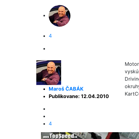
4
Motor
vyskú
Drivi
okruh
Maroš ČABÁK
KartC
Publikovane: 12.04.2010
4