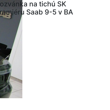
ozvánka na tichú SK
remiéru Saab 9-5 v BA