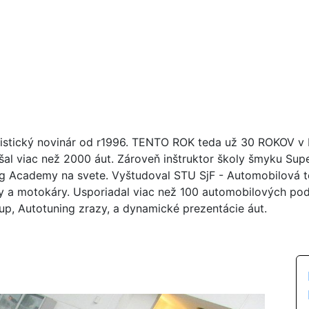
istický novinár od r1996. TENTO ROK teda už 30 ROKOV v br
šal viac než 2000 áut. Zároveň inštruktor školy šmyku Su
ng Academy na svete. Vyštudoval STU SjF - Automobilová tec
y a motokáry. Usporiadal viac než 100 automobilových poduj
up, Autotuning zrazy, a dynamické prezentácie áut.