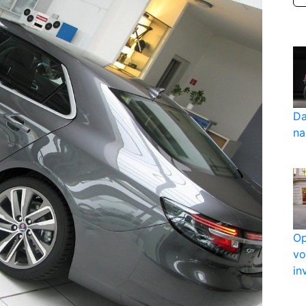
Da
na
Op
vo
in