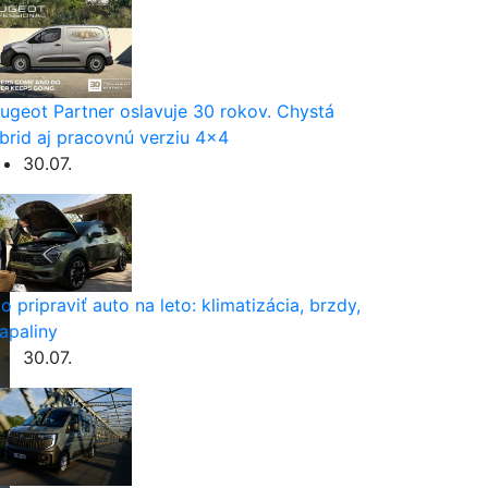
ugeot Partner oslavuje 30 rokov. Chystá
brid aj pracovnú verziu 4×4
30.07.
o pripraviť auto na leto: klimatizácia, brzdy,
apaliny
30.07.