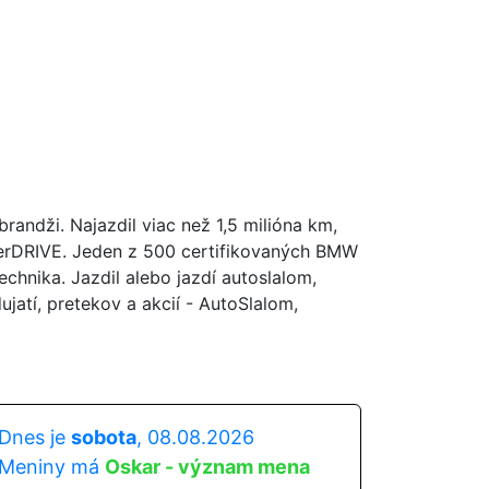
andži. Najazdil viac než 1,5 milióna km,
perDRIVE. Jeden z 500 certifikovaných BMW
hnika. Jazdil alebo jazdí autoslalom,
atí, pretekov a akcií - AutoSlalom,
Dnes je
sobota
, 08.08.2026
Meniny má
Oskar - význam mena