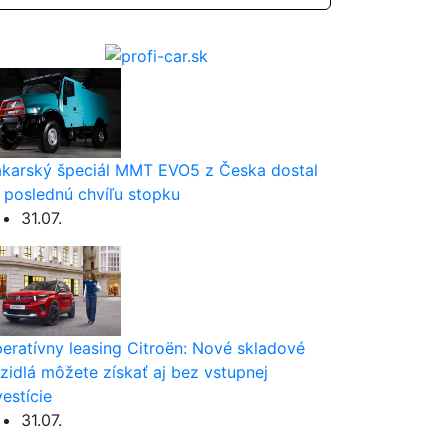
karský špeciál MMT EVO5 z Česka dostal
 poslednú chvíľu stopku
31.07.
eratívny leasing Citroën: Nové skladové
zidlá môžete získať aj bez vstupnej
vestície
31.07.