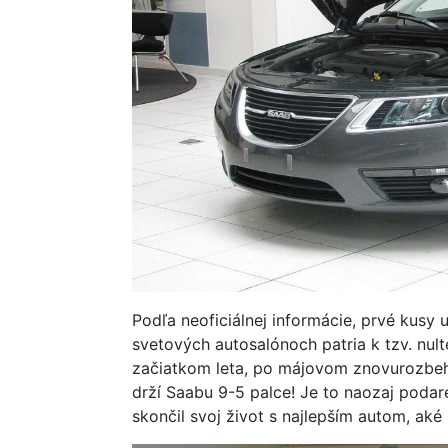
Podľa neoficiálnej informácie, prvé kusy 
svetových autosalónoch patria k tzv. nulte
začiatkom leta, po májovom znovurozbeh
drží Saabu 9-5 palce! Je to naozaj podar
skončil svoj život s najlepším autom, aké 