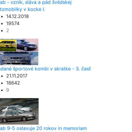
ab - vznik, sláva a pád švédskej
tomobilky v kocke I.
14.12.2018
19574
2
dané športové kombi v skratke - 3. časť
21.11.2017
18642
9
ab 9-5 oslavuje 20 rokov in memoriam