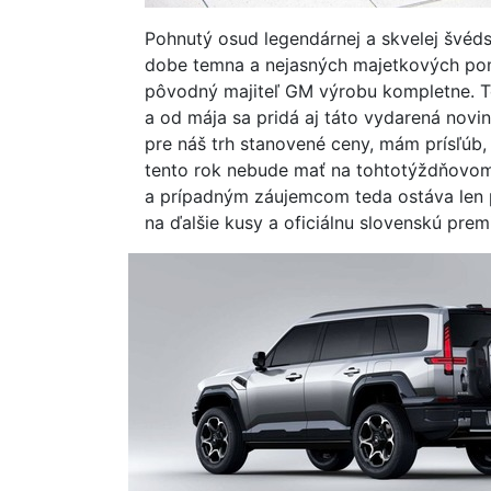
Pohnutý osud legendárnej a skvelej švéds
dobe temna a nejasných majetkových pom
pôvodný majiteľ GM výrobu kompletne. T
a od mája sa pridá aj táto vydarená novi
pre náš trh stanovené ceny, mám prísľúb
tento rok nebude mať na tohtotýždňovom
a prípadným záujemcom teda ostáva len po
na ďalšie kusy a oficiálnu slovenskú prem