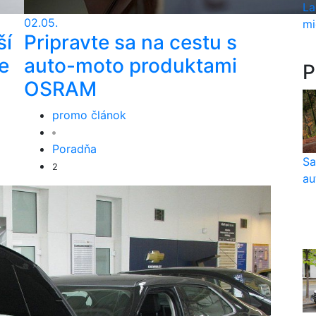
La
02.05.
mi
ší
Pripravte sa na cestu s
e
auto-moto produktami
P
OSRAM
promo článok
Poradňa
Sa
2
au