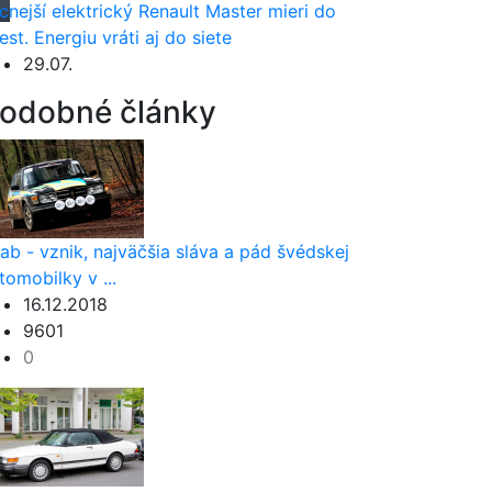
cnejší elektrický Renault Master mieri do
est. Energiu vráti aj do siete
29.07.
odobné články
ab - vznik, najväčšia sláva a pád švédskej
tomobilky v ...
16.12.2018
9601
0