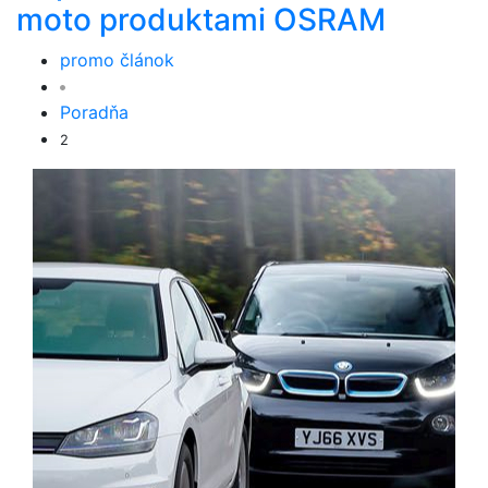
moto produktami OSRAM
promo článok
Poradňa
2