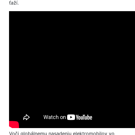
ťaží.
Voči globálnemu nasadeniu elektromobilov vo