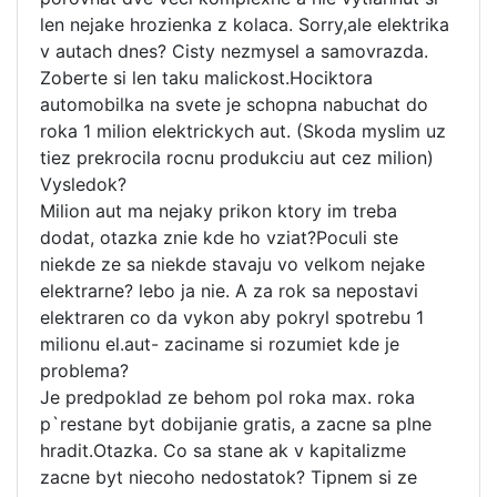
len nejake hrozienka z kolaca. Sorry,ale elektrika
v autach dnes? Cisty nezmysel a samovrazda.
Zoberte si len taku malickost.Hociktora
automobilka na svete je schopna nabuchat do
roka 1 milion elektrickych aut. (Skoda myslim uz
tiez prekrocila rocnu produkciu aut cez milion)
Vysledok?
Milion aut ma nejaky prikon ktory im treba
dodat, otazka znie kde ho vziat?Poculi ste
niekde ze sa niekde stavaju vo velkom nejake
elektrarne? lebo ja nie. A za rok sa nepostavi
elektraren co da vykon aby pokryl spotrebu 1
milionu el.aut- zaciname si rozumiet kde je
problema?
Je predpoklad ze behom pol roka max. roka
p`restane byt dobijanie gratis, a zacne sa plne
hradit.Otazka. Co sa stane ak v kapitalizme
zacne byt niecoho nedostatok? Tipnem si ze