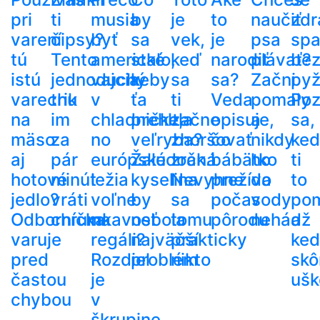
pri
ti
musia
by
je
to
naučiť
zdr
varení
čipsy?
byť
sa
vek,
je
psa
spa
tú
Tento
americké
stalo,
keď
narodiť
plávať?
be
istú
jednoduchý
vajcia
keby
sa
sa?
Začni
py
varechu
trik
v
ťa
ti
Veda
pomaly
Poz
na
im
chladničke,
prehltla
začne
opisuje,
a
sa,
mäso
za
no
veľryba?
zhoršovať
čo
nikdy
ke
aj
pár
európske
Žalúdočná
zrak.
bábätko
ho
ti
hotové
minút
ležia
kyselina
Nevyhne
prežíva
do
to
jedlo?
vráti
voľne
by
sa
počas
vody
po
Odborníčka
chrumkavosť
na
nebola
tomu
pôrodu
nehádž
a
varuje
regáli?
najväčší
prakticky
ke
pred
Rozdiel
problém
nikto
skô
častou
je
ušk
chybou
v
škrupine