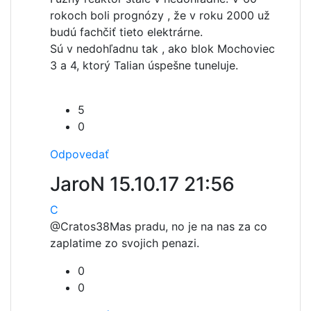
rokoch boli prognózy , že v roku 2000 už
budú fachčiť tieto elektrárne.
Sú v nedohľadnu tak , ako blok Mochoviec
3 a 4, ktorý Talian úspešne tuneluje.
5
0
Odpovedať
JaroN
15.10.17 21:56
C
@Cratos38
Mas pradu, no je na nas za co
zaplatime zo svojich penazi.
0
0