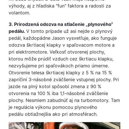
výhody, aj z hľadiska "fun" faktora a radosti za
volantom.
3.
Prirodzená odozva na stlačenie „plynového“
pedálu.
V tomto prípade už asi nejde o plynový
pedál, každopádne Jason vysvetľuje, ako funguje
odozva škrtiacej klapky v spaľovacom motore a
pri elektromotore. Veľkosť otvorenej plochy,
ktorou môže prúdiť vzduch cez škrtiacu klapku,
nezvyšujeme pri spaľovákoch priamo úmerne.
Otvorenie telesa škrtiacej klapky z 5 % na 15 %
zapríčiní 3-násobné zväčšenie vstupnej plochy. Pri
jazde na plný kotol spôsobí zmena z 90 %
otvorenia na 100 % iba 1,1-násobné zväčšenie
plochy. Nesmiem zabudnúť aj na turbomotory. Tam
je regulácia výkonu pomocou plynového
pedálu obtiažnejšia ako pri atmosférach.