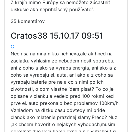
Z krajín mimo Európy sa nemôžete zúčastniť
diskusie ako neprihlásený používateľ.
35 komentárov
Cratos38
15.10.17 09:51
C
Nech sa na mna nikto nehneva,ale ak hned na
zaciatku vyhlasim ze nebudem riesit spotrebu,
ani z coho a ako sa vyraba energía, ani ako a z
coho sa vyrabaju el. auta, ani ako a z coho sa
vyrabaju baterie pre ne a co s nimi po ich
zivotnosti, o com vlastne ídem pisat? To co je
opisane v clanku a vedelo pred 100 rokmi ked
prve el. auto prekonalo bez problemov 100km/h.
Vzhladom na dlzku casu odvtedy mi pride
clanok ako mlatenie prazdnej slamy.Preco? Nuz
,ak chcem hovorit o nejakych vyhodach,musim
porovnat dve veci komplexne a nie vytiahnut si