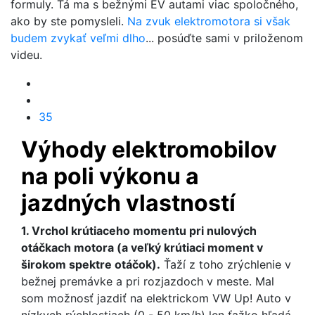
formuly. Tá ma s bežnými EV autami viac spoločného,
ako by ste pomysleli.
Na zvuk elektromotora si však
budem zvykať veľmi dlho
... posúďte sami v priloženom
videu.
35
Výhody elektromobilov
na poli výkonu a
jazdných vlastností
1.
Vrchol krútiaceho momentu pri nulových
otáčkach motora (a veľký krútiaci moment v
širokom spektre otáčok).
Ťaží z toho zrýchlenie v
bežnej premávke a pri rozjazdoch v meste. Mal
som možnosť jazdiť na elektrickom VW Up! Auto v