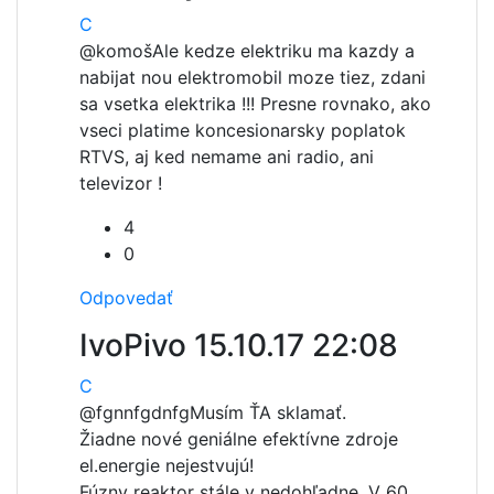
C
@komoš
Ale kedze elektriku ma kazdy a
nabijat nou elektromobil moze tiez, zdani
sa vsetka elektrika !!! Presne rovnako, ako
vseci platime koncesionarsky poplatok
RTVS, aj ked nemame ani radio, ani
televizor !
4
0
Odpovedať
IvoPivo
15.10.17 22:08
C
@fgnnfgdnfg
Musím ŤA sklamať.
Žiadne nové geniálne efektívne zdroje
el.energie nejestvujú!
Fúzny reaktor stále v nedohľadne. V 60