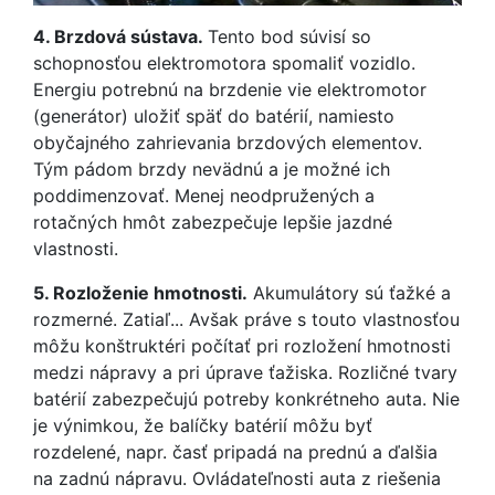
4.
Brzdová sústava.
Tento bod súvisí so
schopnosťou elektromotora spomaliť vozidlo.
Energiu potrebnú na brzdenie vie elektromotor
(generátor) uložiť späť do batérií, namiesto
obyčajného zahrievania brzdových elementov.
Tým pádom brzdy nevädnú a je možné ich
poddimenzovať. Menej neodpružených a
rotačných hmôt zabezpečuje lepšie jazdné
vlastnosti.
5.
Rozloženie hmotnosti.
Akumulátory sú ťažké a
rozmerné. Zatiaľ... Avšak práve s touto vlastnosťou
môžu konštruktéri počítať pri rozložení hmotnosti
medzi nápravy a pri úprave ťažiska. Rozličné tvary
batérií zabezpečujú potreby konkrétneho auta. Nie
je výnimkou, že balíčky batérií môžu byť
rozdelené, napr. časť pripadá na prednú a ďalšia
na zadnú nápravu. Ovládateľnosti auta z riešenia