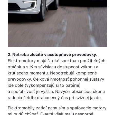
2.
Netreba zložité viacstupňové prevodovky
.
Elektromotory majú široké spektrum použiteľných
otáčok a s tým súvisiacu dostupnosť výkonu a
krútiaceho momentu. Nepotrebujú komplexné
prevodovky. Celková hmotnosť pohonnej sústavy
ide dole (vykompenzujú si to batérie)
a spoľahlivosť je vyššia. Navyše, absenciou úkonu
radenia šetríte drahocenný čas pri svižnej jazde.
Elektromobily zatiaľ nemusím a spaľovacie motory
mi budú chýbať. E-autá však majú nesporné