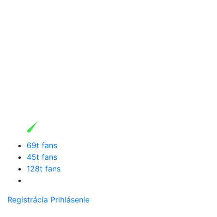
69t fans
45t fans
128t fans
Registrácia
Prihlásenie