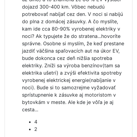
dojazd 300-400 km. Vôbec nebudú
potrebovať nabíjať cez den. V noci si nabijú
do plna z domácej zásuvky. A čo myslíte,
kam ide cca 80-90% vyrobenej elektriky v
noci? Ak typujete že do stratena...hovoríte
správne. Osobne si myslím, že keď prestane
jazdiť väčšina spaľovacích aut na úkor EV,
bude dokonca cez deň nižšia spotreba
elektriky. Zníži sa výroba benzínov(tam sa
elektrika ušetrí) a zvýši efektivita spotreby
vyrobenej elektrickej energie(nabíjanie v
noci). Bude si to samozrejme vyžadovať
sprístupnenie k zásuvke aj motoristom v
bytovkám v meste. Ale kde je vôľa je aj
cesta...
4
2