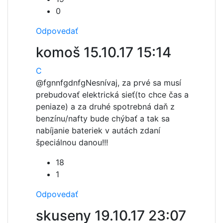
0
Odpovedať
komoš
15.10.17 15:14
C
@fgnnfgdnfg
Nesnívaj, za prvé sa musí
prebudovať elektrická sieť(to chce čas a
peniaze) a za druhé spotrebná daň z
benzínu/nafty bude chýbať a tak sa
nabíjanie bateriek v autách zdaní
špeciálnou danou!!!
18
1
Odpovedať
skuseny
19.10.17 23:07