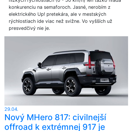
nízkych rýchlostiach (0 - 50 km/h) len ťažko hľadá
konkurenciu na semaforoch. Jasné, nerobím z
elektrického Up! pretekára, ale v mestských
rýchlostiach ide viac než svižne. Vo vyšších už
presvedčivý nie je.
29.04.
Nový MHero 817: civilnejší
offroad k extrémnej 917 je