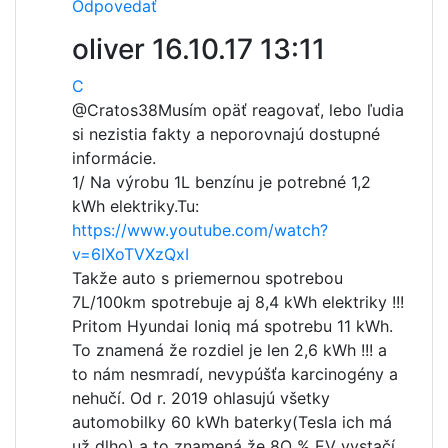
Odpovedať
oliver
16.10.17 13:11
C
@Cratos38
Musím opäť reagovať, lebo ľudia
si nezistia fakty a neporovnajú dostupné
informácie.
1/ Na výrobu 1L benzínu je potrebné 1,2
kWh elektriky.Tu:
https://www.youtube.com/watch?
v=6IXoTVXzQxI
Takže auto s priemernou spotrebou
7L/100km spotrebuje aj 8,4 kWh elektriky !!!
Pritom Hyundai Ioniq má spotrebu 11 kWh.
To znamená že rozdiel je len 2,6 kWh !!! a
to nám nesmradí, nevypúšťa karcinogény a
nehučí. Od r. 2019 ohlasujú všetky
automobilky 60 kWh baterky(Tesla ich má
už dlho) a to znamená že 8O % EV vystačí