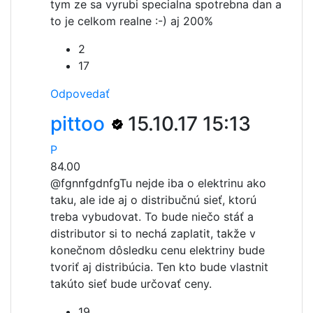
tym ze sa vyrubi specialna spotrebna dan a
to je celkom realne :-) aj 200%
2
17
Odpovedať
pittoo
15.10.17 15:13
P
84.00
@fgnnfgdnfg
Tu nejde iba o elektrinu ako
taku, ale ide aj o distribučnú sieť, ktorú
treba vybudovat. To bude niečo stáť a
distributor si to nechá zaplatit, takže v
konečnom dôsledku cenu elektriny bude
tvoriť aj distribúcia. Ten kto bude vlastnit
takúto sieť bude určovať ceny.
19