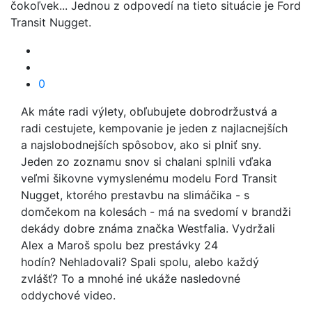
čokoľvek... Jednou z odpovedí na tieto situácie je Ford
Transit Nugget.
0
Ak máte radi výlety, obľubujete dobrodržustvá a
radi cestujete, kempovanie je jeden z najlacnejších
a najslobodnejších spôsobov, ako si plniť sny.
Jeden zo zoznamu snov si chalani splnili vďaka
veľmi šikovne vymyslenému modelu Ford Transit
Nugget, ktorého prestavbu na slimáčika - s
domčekom na kolesách - má na svedomí v brandži
dekády dobre známa značka Westfalia. Vydržali
Alex a Maroš spolu bez prestávky 24
hodín? Nehladovali? Spali spolu, alebo každý
zvlášť? To a mnohé iné ukáže nasledovné
oddychové video.