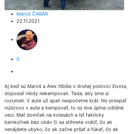
Maroš ČABÁK
22.11.2021
0
Aj keď sú Maroš a Alex hlbšie v druhej polovici života,
doposiaľ nikdy nekempovali. Teda, aby sme si
rozumeli. V aute už spali nespočetne krát. No prespať
núdzovo v aute a kempovať, to sú dve úplne odlišné
veci. Mať domček na kolesách a ísť fakticky
kamkoľvek bez obáv či sa stihnete vrátiť, čo ak
nenájdete ubyko, čo ak začne pršať a fúkať, čo ak