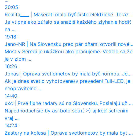
20:05
Realita____
|
Maserati malo byť čisto elektrické. Teraz zisťuje, že potrebuje nový osemvalcový motor
Je vtipné ako zúfalo sa snažiš každého zlyhanie hodiť
na ...
19:18
Jano-NR
|
Na Slovensku pred pár dňami otvorili nové mosty, ktoré to sú?
Most v Seredi je ukážkou ako pracujeme. Vedelo sa že
je v zlom ...
16:26
Jonas
|
Oprava svetlometov by mala byť normou. Jeden nový dnes stojí priemerne 1251 eur!
Ak je dnes svetlo vyhotovene/v prevedeni Full-LED, je
neopravitelne ...
14:40
xxc
|
Prvé fixné radary sú na Slovensku. Posielajú už pokuty? Ukáže ich Waze?
Najjednoduchšie by asi bolo šetriť :-) aj keď šetrením
vraj ...
14:24
Zastery na kolesa
|
Oprava svetlometov by mala byť normou. Jeden nový dnes stojí priemerne 1251 eur!