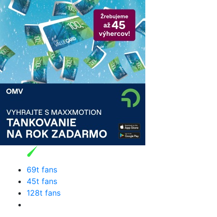
69t fans
45t fans
128t fans