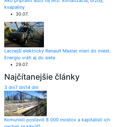
Ako pripraviť auto na leto: klimatizácia, brzdy,
kvapaliny
30.07.
Lacnejší elektrický Renault Master mieri do miest.
Energiu vráti aj do siete
29.07.
Najčítanejšie články
3 dni
7 dní
14 dní
Komunisti postavili 8 000 mostov a kapitalisti ich
nechali spadnúť?