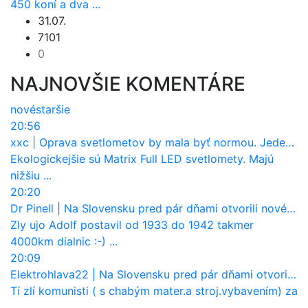
450 koní a dva ...
31.07.
7101
0
NAJNOVŠIE KOMENTÁRE
nové
staršie
20:56
xxc
|
Oprava svetlometov by mala byť normou. Jeden nový dnes stojí priemerne 1251 eur!
Ekologickejšie sú Matrix Full LED svetlomety. Majú
nižšiu ...
20:20
Dr Pinell
|
Na Slovensku pred pár dňami otvorili nové mosty, ktoré to sú?
Zly ujo Adolf postavil od 1933 do 1942 takmer
4000km dialnic :-) ...
20:09
Elektrohlava22
|
Na Slovensku pred pár dňami otvorili nové mosty, ktoré to sú?
Tí zlí komunisti ( s chabým mater.a stroj.vybavením) za
...