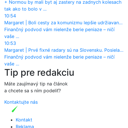
+ Normou by mali byt aj zastery na zadnych kolesach
tak ako to bolo v ...
10:54
Margaret
|
Boli cesty za komunizmu lepšie udržiavané ako dnes?
Finančný podvod vám nielenže berie peniaze – ničí
vaše ...
10:53
Margaret
|
Prvé fixné radary sú na Slovensku. Posielajú už pokuty? Ukáže ich Waze?
Finančný podvod vám nielenže berie peniaze – ničí
vaše ...
Tip pre redakciu
Máte zaujímavý tip na článok
a chcete sa s ním podeliť?
Kontaktujte nás
Kontakt
Reklama