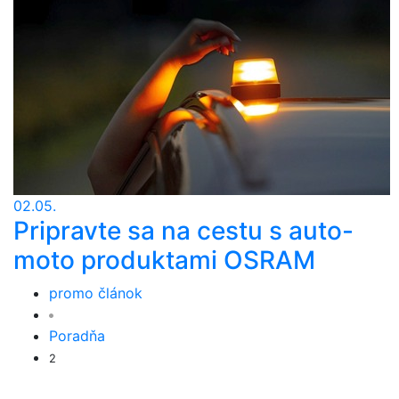
02.05.
Pripravte sa na cestu s auto-
moto produktami OSRAM
promo článok
Poradňa
2