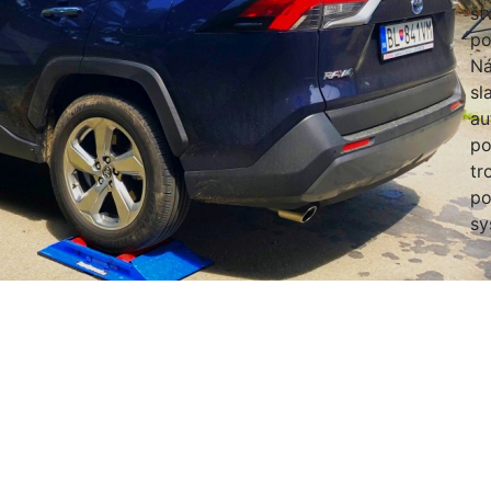
št
po
Ná
sl
au
po
tr
po
sy