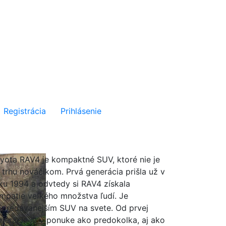
Registrácia
Prihlásenie
yota RAV4 je kompaktné SUV, ktoré nie je
 trhu nováčikom. Prvá generácia prišla už v
ku 1994 a odvtedy si RAV4 získala
mpatie veľkého množstva ľudí. Je
jpredávanejším SUV na svete. Od prvej
nerácie je v ponuke ako predokolka, aj ako