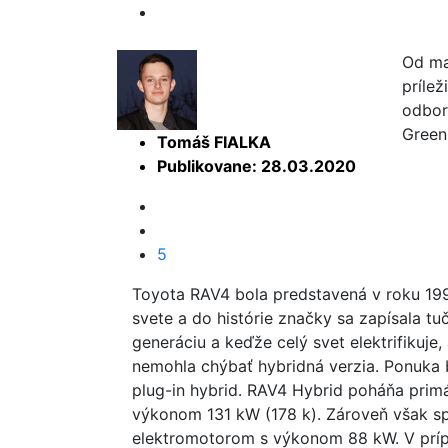
Od mal
prílež
odbor
Green
Tomáš FIALKA
Publikovane: 28.03.2020
5
Toyota RAV4 bola predstavená v roku 19
svete a do histórie značky sa zapísala tu
generáciu a keďže celý svet elektrifikuje,
nemohla chýbať hybridná verzia. Ponuka
plug-in hybrid. RAV4 Hybrid poháňa primá
výkonom 131 kW (178 k). Zároveň však s
elektromotorom s výkonom 88 kW. V prípa