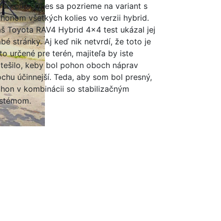
vorkolka. Dnes sa pozrieme na variant s
honom všetkých kolies vo verzii hybrid.
š Toyota RAV4 Hybrid 4x4 test ukázal jej
abé stránky. Aj keď nik netvrdí, že toto je
to určené pre terén, majiteľa by iste
tešilo, keby bol pohon oboch náprav
ochu účinnejší. Teda, aby som bol presný,
hon v kombinácii so stabilizačným
stémom.