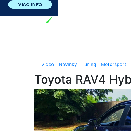
Video
Novinky
Tuning
Motoršport
Toyota RAV4 Hyb