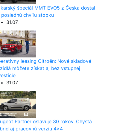
karský špeciál MMT EVO5 z Česka dostal
 poslednú chvíľu stopku
31.07.
eratívny leasing Citroën: Nové skladové
zidlá môžete získať aj bez vstupnej
vestície
31.07.
ugeot Partner oslavuje 30 rokov. Chystá
brid aj pracovnú verziu 4×4