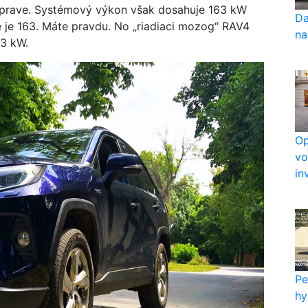
náprave. Systémový výkon však dosahuje 163 kW
Da
ie je 163. Máte pravdu. No „riadiaci mozog“ RAV4
na
3 kW.
Op
vo
in
Pe
hy