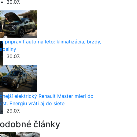
30.07.
o pripraviť auto na leto: klimatizácia, brzdy,
apaliny
30.07.
cnejší elektrický Renault Master mieri do
est. Energiu vráti aj do siete
29.07.
odobné články