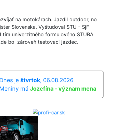
ozvíjať na motokárach. Jazdil outdoor, no
majster Slovenska. Vyštudoval STU - SjF
ol tím univerzitného formulového STUBA
kde bol zároveň testovací jazdec.
Dnes je
štvrtok
, 06.08.2026
Meniny má
Jozefína - význam mena