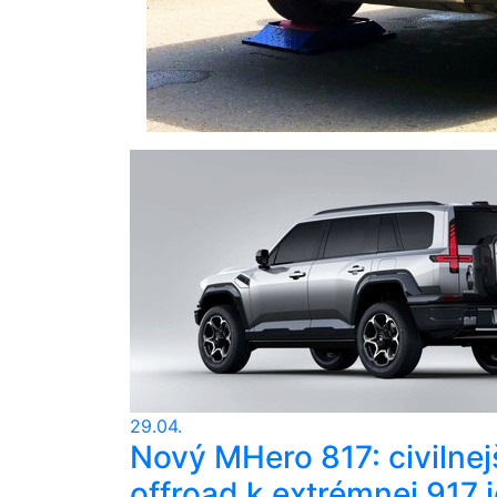
29.04.
Nový MHero 817: civilnej
offroad k extrémnej 917 j