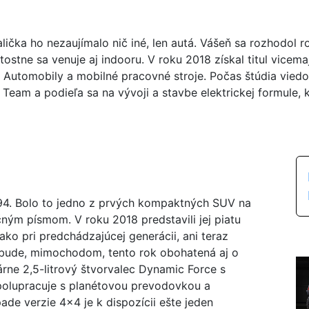
ička ho nezaujímalo nič iné, len autá. Vášeň sa rozhodol r
itostne sa venuje aj indooru. V roku 2018 získal titul vice
 Automobily a mobilné pracovné stroje. Počas štúdia vied
 Team a podieľa sa na vývoji a stavbe elektrickej formule, 
94. Bolo to jedno z prvých kompaktných SUV na
čným písmom. V roku 2018 predstavili jej piatu
 ako pri predchádzajúcej generácii, ani teraz
 bude, mimochodom, tento rok obohatená aj o
rne 2,5-litrový štvorvalec Dynamic Force s
polupracuje s planétovou prevodovkou a
de verzie 4x4 je k dispozícii ešte jeden