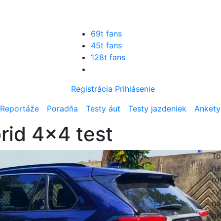
69t fans
45t fans
128t fans
Registrácia
Prihlásenie
Reportáže
Poradňa
Testy áut
Testy jazdeniek
Ankety
rid 4x4 test
To
na
ro
sy
na
ge