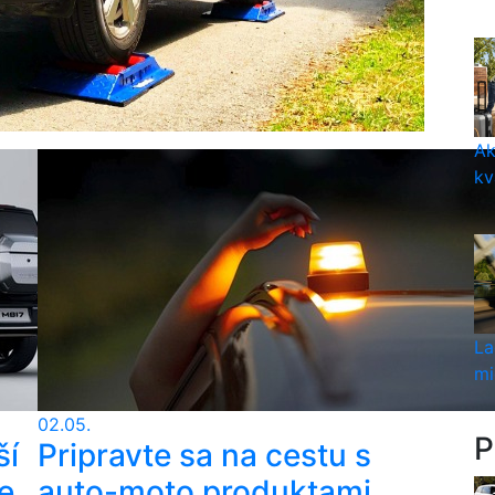
Ak
kv
La
mi
02.05.
P
ší
Pripravte sa na cestu s
e
auto-moto produktami