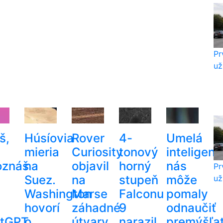
Pr
už
š,
Húsíovia
Rover
4-
Umelá
mieria
Curiosity
tonový
inteligenc
oznáš
na
objavil
horný
nás
Pr
Suez.
na
stupeň
môže
už
Washington
Marse
Falconu
pomaly
hovorí
záhadné
9
odnaučiť
tGPT
o
útvary
narazil
premýšľať