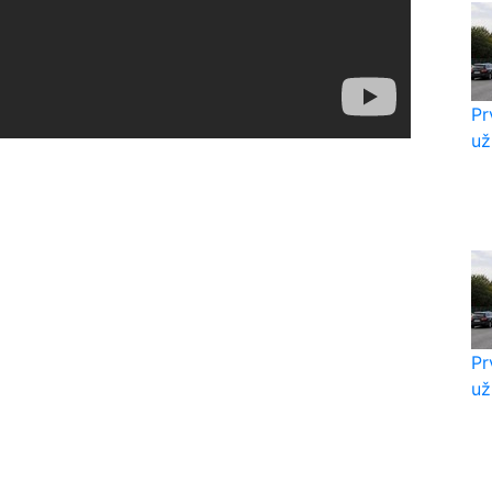
Pr
už
Pr
už