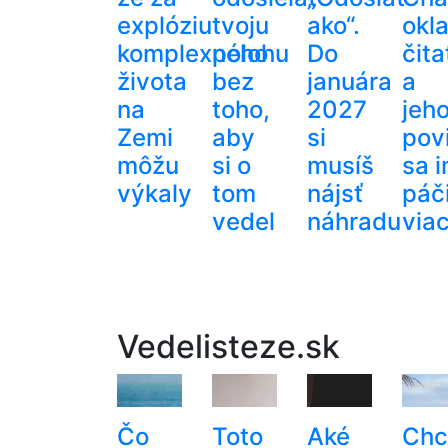
explóziu
tvoju
ako“.
okl
komplexného
polohu
Do
čita
života
bez
januára
a
na
toho,
2027
jeh
Zemi
aby
si
pov
môžu
si o
musíš
sa 
výkaly
tom
nájsť
páči
vedel
náhradu
via
Vedelisteze.sk
Čo
Toto
Aké
Chc