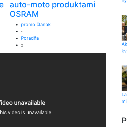
hy
e
auto-moto produktami
OSRAM
promo článok
Poradňa
Ak
2
kv
La
mi
P