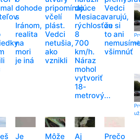
amal
dohode
pripomínajúce
do
Vedci
teľov
s
včelí
Mesiaca
varujú,
Iránom,
plást.
rýchlosťou
že si
o
realita
Vedci
8
to ani
Pr
iedky
na
netušia,
700
nemusím
už
im
mori
ako
km/h.
všimnúť
li
je iná
vznikli
Náraz
c
mohol
vytvoriť
18-
metrový...
Pr
už
eš
Je
Môže
Aj
Prečo