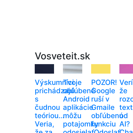
Vosveteit.sk
Výskumníci
Tvoje
POZOR!
Verí
prichádzajú
obľúbené
Google
že
s
Android
ruší v
roz
čudnou
aplikácie
Gmaile
text
teóriou…
môžu
obľúbenú
od
Veria,
potajomky
funkciu
AI?
že za
odosielať
„Odoslať
Cha