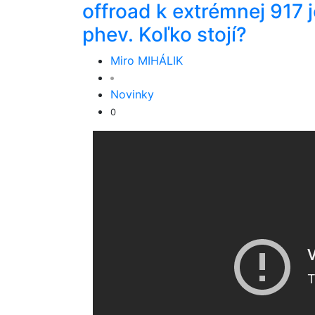
offroad k extrémnej 917 j
phev. Koľko stojí?
Miro MIHÁLIK
Novinky
0