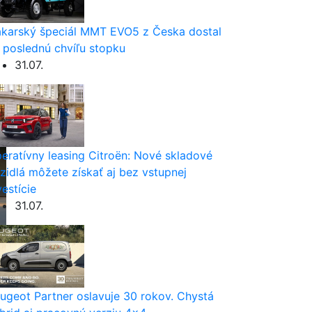
karský špeciál MMT EVO5 z Česka dostal
 poslednú chvíľu stopku
31.07.
eratívny leasing Citroën: Nové skladové
zidlá môžete získať aj bez vstupnej
vestície
31.07.
ugeot Partner oslavuje 30 rokov. Chystá