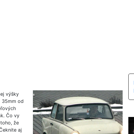
ej výšky
za 35mm od
eľových
ak. Čo vy
 toho, že
Čeknite aj