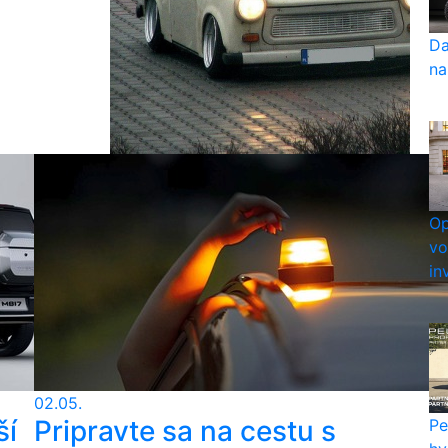
Da
na
Op
vo
in
02.05.
ší
Pripravte sa na cestu s
Pe