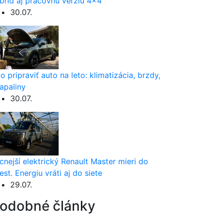
brid aj pracovnú verziu 4×4
30.07.
o pripraviť auto na leto: klimatizácia, brzdy,
apaliny
30.07.
cnejší elektrický Renault Master mieri do
est. Energiu vráti aj do siete
29.07.
odobné články